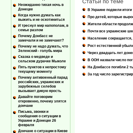
Статьи по теме
Неожиданно тихая ночь в
Донецке
В Украине подвели итоги
Когда нужно думать как
Про детей, которые выр
выжить и не оскотиниться
Жители области продолж
И треснул мир напополам, в
семье разлом
Почти все украинские шко
Почему Донбасс не
Население сокращается, 
замечали и не замечают?
Рост естественной убыл
Почему не надо думать, что
Зеленский - голубь мира
Через двадцать лет доне
Сказка о медведе и
В ООН назвали число пог
сельском дурачке Мыколе
Пять пунктов к непростому
На Донбассе погибли 2 т
текущему моменту
За год число зарегистр
Почему антивоенный парад
российских, украинских и
зарубежных селебов
вызывает дикую ярость
Давайте поговорим
откровенно, почему злятся
дончане
Письма, звонки и
сообщения о ситуации в
Украине и Донецке 26
февраля
Дончане о ситуации в Киеве