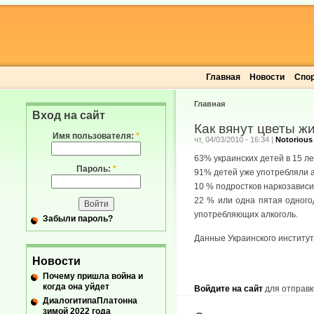
Главная
Новости
Спо
Главная
Вход на сайт
Как вянут цветы ж
Имя пользователя:
*
чт, 04/03/2010 - 16:34
|
Notorious
63% украинских детей в 15 л
Пароль:
*
91% детей уже употребляли ал
10 % подростков наркозависи
22 % или одна пятая одного
употребляющих алкоголь.
Забыли пароль?
Данные Украинского институт
Новости
Почему пришла война и
когда она уйдет
Войдите на сайт
для отправк
ДиалогитипаПлатонна
зимой 2022 года