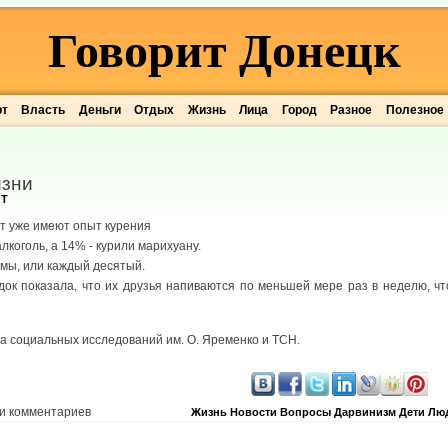
Говорит Донецк
рт
Власть
Деньги
Отдых
Жизнь
Лица
Город
Разное
Полезное
изни
 T
ет уже имеют опыт курения
коголь, а 14% - курили марихуану.
мы, или каждый десятый.
док показала, что их друзья напиваются по меньшей мере раз в неделю, чт
а социальных исследований им. О. Яременко и ТСН.
и комментариев
Жизнь
Новости
Вопросы
Дарвинизм
Дети
Лю