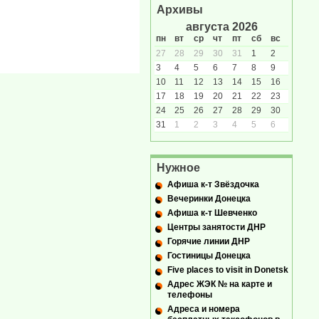
Архивы
августа 2026
пн
вт
ср
чт
пт
сб
вс
27
28
29
30
31
1
2
3
4
5
6
7
8
9
10
11
12
13
14
15
16
17
18
19
20
21
22
23
24
25
26
27
28
29
30
31
1
2
3
4
5
6
Нужное
Афиша к-т Звёздочка
Вечеринки Донецка
Афиша к-т Шевченко
Центры занятости ДНР
Горячие линии ДНР
Гостиницы Донецка
Five places to visit in Donetsk
Адрес ЖЭК № на карте и
телефоны
Адреса и номера