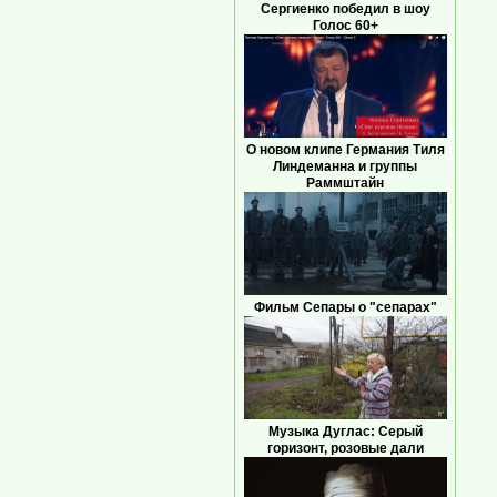
Сергиенко победил в шоу
Голос 60+
О новом клипе Германия Тиля
Линдеманна и группы
Раммштайн
Фильм Сепары о "сепарах"
Музыка Дуглас: Серый
горизонт, розовые дали