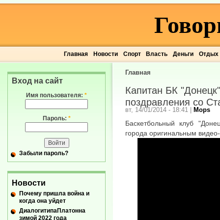
Говор
Главная
Новости
Спорт
Власть
Деньги
Отдых
Главная
Вход на сайт
Капитан БК "Донецк
Имя пользователя:
*
поздравления со С
вт, 14/01/2014 - 18:41
|
Mops
Пароль:
*
Баскетбольный клуб "Донец
города оригинальным видео
Забыли пароль?
Новости
Почему пришла война и
когда она уйдет
ДиалогитипаПлатонна
зимой 2022 года