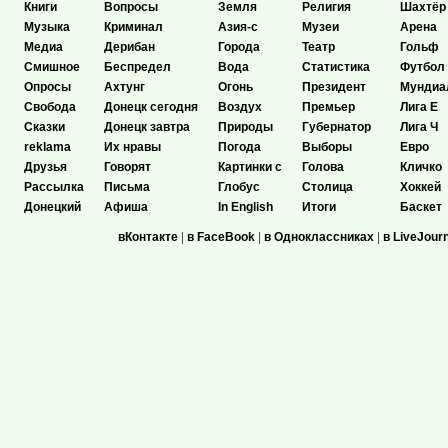
Книги
Вопросы
Земля
Религия
Шахтёр
Музыка
Криминал
Азия-с
Музеи
Арена
Медиа
Дерибан
Города
Театр
Гольф
Смишное
Беспредел
Вода
Статистика
Футбол
Опросы
Ахтунг
Огонь
Президент
Мундиа
Свобода
Донецк сегодня
Воздух
Премьер
Лига Е
Сказки
Донецк завтра
Природы
Губернатор
Лига Ч
reklama
Их нравы
Погода
Выборы
Евро
Друзья
Говорят
Картинки с
Голова
Кличко
Рассылка
Письма
Глобус
Столица
Хоккей
Донецкий
Афиша
In English
Итоги
Баскет
вКонтакте
|
в FaceBook
|
в Одноклассниках
|
в LiveJour