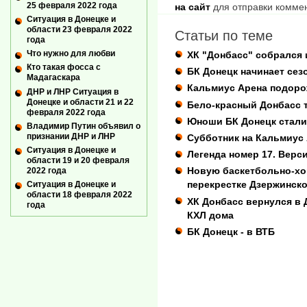
25 февраля 2022 года
на сайт
для отправки комме
Ситуация в Донецке и
области 23 февраля 2022
Статьи по теме
года
Что нужно для любви
ХК "Донбасс" собрался 
Кто такая фосса с
БК Донецк начинает сез
Мадагаскара
Кальмиус Арена подоро
ДНР и ЛНР Ситуация в
Донецке и области 21 и 22
Бело-красный Донбасс 
февраля 2022 года
Юноши БК Донецк стали
Владимир Путин объявил о
признании ДНР и ЛНР
Субботник на Кальмиус
Ситуация в Донецке и
Легенда номер 17. Верс
области 19 и 20 февраля
Новую баскетбольно-хо
2022 года
перекрестке Дзержинск
Ситуация в Донецке и
области 18 февраля 2022
ХК Донбасс вернулся в 
года
КХЛ дома
БК Донецк - в ВТБ