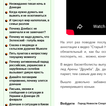
Неожиданно тихая ночь в
Донецке
Когда нужно думать как
выжить и не оскотиниться
И треснул мир напополам, в
семье разлом
Почему Донбасс не
замечали и не замечают?
Почему не надо думать, что
Зеленский - голубь мира
На этот раз поводом посл
Сказка о медведе и
аннотации к видео "Старый Н
сельском дурачке Мыколе
обязательный и, как бы ос
Пять пунктов к непростому
поспорить, но... можно, коне
текущему моменту
Почему антивоенный парад
В видео баскетболисты выпу
российских, украинских и
лед Арены "Дружба". Да, д
зарубежных селебов
вызывает дикую ярость
паркет, тем самым дав ему п
Давайте поговорим
откровенно, почему злятся
Вышло довольно забавно
дончане
примерившего коньки.
Письма, звонки и
сообщения о ситуации в
Украине и Донецке 26
февраля
Войдите
Город
Новости
Спор
Дончане о ситуации в Киеве