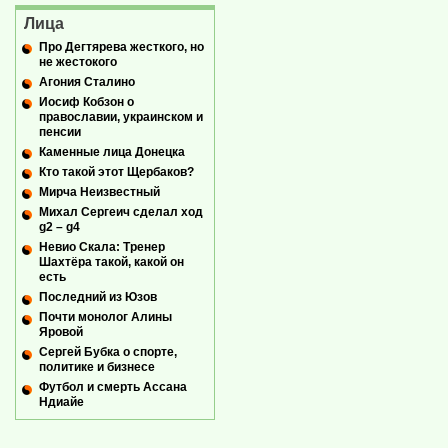
Лица
Про Дегтярева жесткого, но
не жестокого
Агония Сталино
Иосиф Кобзон о
православии, украинском и
пенсии
Каменные лица Донецка
Кто такой этот Щербаков?
Мирча Неизвестный
Михал Сергеич сделал ход
g2 – g4
Невио Скала: Тренер
Шахтёра такой, какой он
есть
Последний из Юзов
Почти монолог Алины
Яровой
Сергей Бубка о спорте,
политике и бизнесе
Футбол и смерть Ассана
Ндиайе