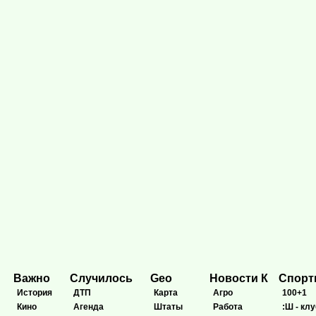
Важно
Случилось
Geo
Новости К
Спор
История
ДТП
Карта
Агро
100+1
Кино
Агенда
Штаты
Работа
:Ш - клу