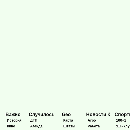
Важно
Случилось
Geo
Новости К
Спор
История
ДТП
Карта
Агро
100+1
Кино
Агенда
Штаты
Работа
:Ш - клу