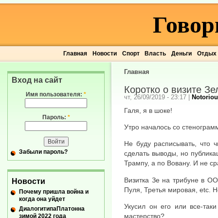
Говор
Главная
Новости
Спорт
Власть
Деньги
Отдых
Главная
Вход на сайт
Коротко о визите Зе
Имя пользователя:
*
чт, 26/09/2019 - 23:17
|
Notoriou
Галя, я в шоке!
Пароль:
*
Утро началось со стенограм
Не буду расписывать, что 
Забыли пароль?
сделать выводы, но публика
Трампу, а по Вовану. И не ср
Визитка Зе на трибуне в О
Новости
Пуля, Третья мировая, etc. Н
Почему пришла война и
когда она уйдет
Укусил он его или все-так
ДиалогитипаПлатонна
мастерство?
зимой 2022 года