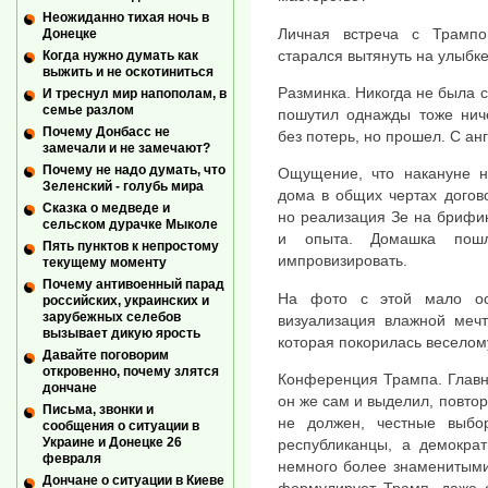
Неожиданно тихая ночь в
Личная встреча с Трампо
Донецке
старался вытянуть на улыбке
Когда нужно думать как
выжить и не оскотиниться
Разминка. Никогда не была с
И треснул мир напополам, в
семье разлом
пошутил однажды тоже нич
Почему Донбасс не
без потерь, но прошел. С ан
замечали и не замечают?
Почему не надо думать, что
Ощущение, что накануне н
Зеленский - голубь мира
дома в общих чертах догов
Сказка о медведе и
но реализация Зе на брифин
сельском дурачке Мыколе
и опыта. Домашка пош
Пять пунктов к непростому
импровизировать.
текущему моменту
Почему антивоенный парад
На фото с этой мало ос
российских, украинских и
зарубежных селебов
визуализация влажной мечт
вызывает дикую ярость
которая покорилась веселому
Давайте поговорим
откровенно, почему злятся
Конференция Трампа. Главн
дончане
он же сам и выделил, повто
Письма, звонки и
не должен, честные выбор
сообщения о ситуации в
Украине и Донецке 26
республиканцы, а демокра
февраля
немного более знаменитыми
Дончане о ситуации в Киеве