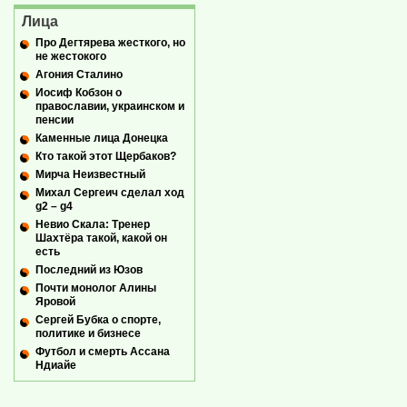
Лица
Про Дегтярева жесткого, но
не жестокого
Агония Сталино
Иосиф Кобзон о
православии, украинском и
пенсии
Каменные лица Донецка
Кто такой этот Щербаков?
Мирча Неизвестный
Михал Сергеич сделал ход
g2 – g4
Невио Скала: Тренер
Шахтёра такой, какой он
есть
Последний из Юзов
Почти монолог Алины
Яровой
Сергей Бубка о спорте,
политике и бизнесе
Футбол и смерть Ассана
Ндиайе