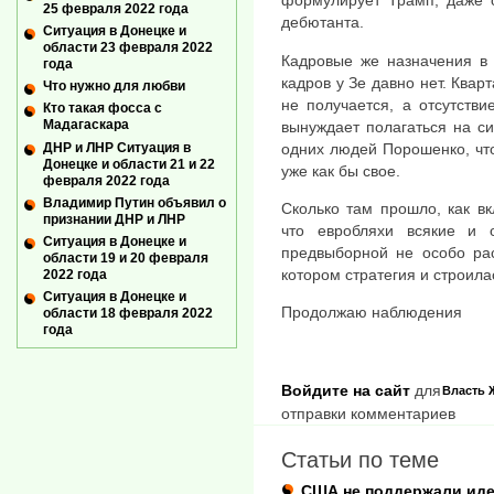
формулирует Трамп, даже о
25 февраля 2022 года
дебютанта.
Ситуация в Донецке и
области 23 февраля 2022
Кадровые же назначения в 
года
кадров у Зе давно нет. Квар
Что нужно для любви
не получается, а отсутств
Кто такая фосса с
Мадагаскара
вынуждает полагаться на си
ДНР и ЛНР Ситуация в
одних людей Порошенко, что
Донецке и области 21 и 22
уже как бы свое.
февраля 2022 года
Владимир Путин объявил о
Сколько там прошло, как в
признании ДНР и ЛНР
что евробляхи всякие и 
Ситуация в Донецке и
предвыборной не особо рас
области 19 и 20 февраля
котором стратегия и строила
2022 года
Ситуация в Донецке и
Продолжаю наблюдения
области 18 февраля 2022
года
Войдите на сайт
для
Власть
отправки комментариев
Статьи по теме
США не поддержали иде