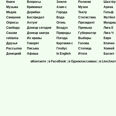
Книги
Вопросы
Земля
Религия
Шахтёр
Музыка
Криминал
Азия-с
Музеи
Арена
Медиа
Дерибан
Города
Театр
Гольф
Смишное
Беспредел
Вода
Статистика
Футбол
Опросы
Ахтунг
Огонь
Президент
Мундиа
Свобода
Донецк сегодня
Воздух
Премьер
Лига Е
Сказки
Донецк завтра
Природы
Губернатор
Лига Ч
reklama
Их нравы
Погода
Выборы
Евро
Друзья
Говорят
Картинки с
Голова
Кличко
Рассылка
Письма
Глобус
Столица
Хоккей
Донецкий
Афиша
In English
Итоги
Баскет
вКонтакте
|
в FaceBook
|
в Одноклассниках
|
в LiveJour