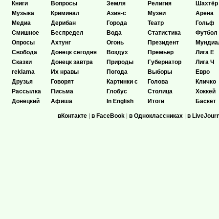
Книги
Вопросы
Земля
Религия
Шахтёр
Музыка
Криминал
Азия-с
Музеи
Арена
Медиа
Дерибан
Города
Театр
Гольф
Смишное
Беспредел
Вода
Статистика
Футбол
Опросы
Ахтунг
Огонь
Президент
Мундиа
Свобода
Донецк сегодня
Воздух
Премьер
Лига Е
Сказки
Донецк завтра
Природы
Губернатор
Лига Ч
reklama
Их нравы
Погода
Выборы
Евро
Друзья
Говорят
Картинки с
Голова
Кличко
Рассылка
Письма
Глобус
Столица
Хоккей
Донецкий
Афиша
In English
Итоги
Баскет
вКонтакте
|
в FaceBook
|
в Одноклассниках
|
в LiveJour