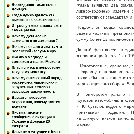
Неожиданно тихая ночь в
главка выявили два факта
Донецке
ликеро-водочных изделий с
Когда нужно думать как
соответствуют стандартам и
выжить и не оскотиниться
И треснул мир напополам, в
Поддельная водка хранил
семье разлом
разным частным предприят
Почему Донбасс не
сумму более 12 миллионов г
замечали и не замечают?
Почему не надо думать, что
Данный факт внесен в един
Зеленский - голубь мира
квалификацией по ч. 1 ст. 1
Сказка о медведе и
сельском дурачке Мыколе
– Изготовление, хранение, п
Пять пунктов к непростому
в Украину с целью использ
текущему моменту
также сбыт незаконно изго
Почему антивоенный парад
российских, украинских и
марок акцизного сбора». Ве
зарубежных селебов
вызывает дикую ярость
В Приморском районе г. 
Давайте поговорим
грузовой автомобиль, в кузо
откровенно, почему злятся
и 40 бутылок водки с марк
дончане
признаками подделки. 
Письма, звонки и
сообщения о ситуации в
натолкнуло низкое качест
Украине и Донецке 26
марках.
февраля
Дончане о ситуации в Киеве