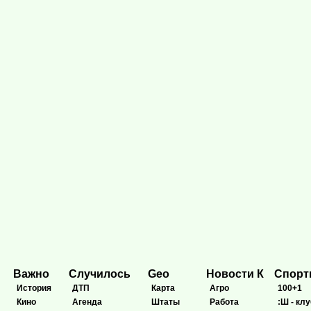
Важно
Случилось
Geo
Новости К
Спор
История
ДТП
Карта
Агро
100+1
Кино
Агенда
Штаты
Работа
:Ш - клу