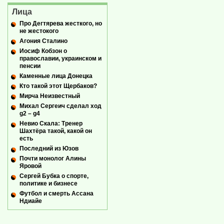
Лица
Про Дегтярева жесткого, но
не жестокого
Агония Сталино
Иосиф Кобзон о
православии, украинском и
пенсии
Каменные лица Донецка
Кто такой этот Щербаков?
Мирча Неизвестный
Михал Сергеич сделал ход
g2 – g4
Невио Скала: Тренер
Шахтёра такой, какой он
есть
Последний из Юзов
Почти монолог Алины
Яровой
Сергей Бубка о спорте,
политике и бизнесе
Футбол и смерть Ассана
Ндиайе