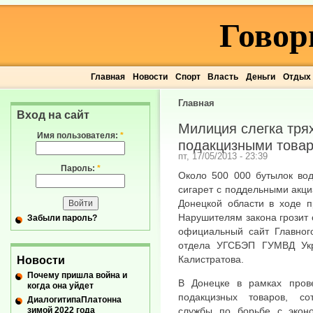
Говор
Главная
Новости
Спорт
Власть
Деньги
Отдых
Главная
Вход на сайт
Милиция слегка тря
Имя пользователя:
*
подакцизными това
пт, 17/05/2013 - 23:39
Пароль:
*
Около 500 000 бутылок вод
сигарет с поддельными акц
Донецкой области в ходе п
Нарушителям закона грозит 
Забыли пароль?
официальный сайт Главног
отдела УГСБЭП ГУМВД Укр
Калистратова.
Новости
Почему пришла война и
В Донецке в рамках пров
когда она уйдет
подакцизных товаров, со
ДиалогитипаПлатонна
зимой 2022 года
службы по борьбе с эконо