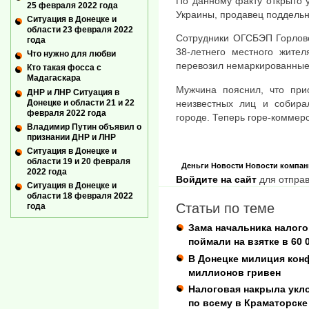
По данному факту открыто у
25 февраля 2022 года
Украины, продавец поддельн
Ситуация в Донецке и
области 23 февраля 2022
Сотрудники ОГСБЭП Горловс
года
38-летнего местного жител
Что нужно для любви
перевозил немаркированные 
Кто такая фосса с
Мадагаскара
Мужчина пояснил, что при
ДНР и ЛНР Ситуация в
Донецке и области 21 и 22
неизвестных лиц и собира
февраля 2022 года
городе. Теперь горе-коммерс
Владимир Путин объявил о
признании ДНР и ЛНР
Ситуация в Донецке и
области 19 и 20 февраля
Деньги
Новости
Новости компан
2022 года
Войдите на сайт
для отправ
Ситуация в Донецке и
области 18 февраля 2022
Статьи по теме
года
Зама начальника налого
поймали на взятке в 60 
В Донецке милиция конф
миллионов гривен
Налоговая накрыла укл
по всему в Краматорске