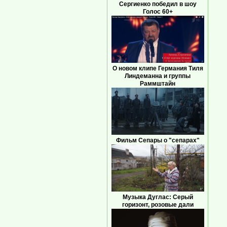
Сергиенко победил в шоу
Голос 60+
О новом клипе Германия Тиля
Линдеманна и группы
Раммштайн
Фильм Сепары о "сепарах"
Музыка Дуглас: Серый
горизонт, розовые дали