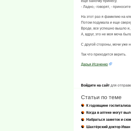
еще баночку принесу.
- Ладно,- говорят, - приносите
На этот раз я фамилию на кл
Потом подумала и еще сверху
Вроде, все успешно вышло и, 
А, вдруг, это не моя моча был
С другой стороны, мочи уже н
Так что приходится верить.
Дарья Исаченко
Войдите на сайт
для отправк
Статьи по теме
К годовщине госпитализа
Когда в аптеке могут вы
Набраться заметок и сю
Шахтёрский доктор Иван