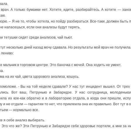
авала.
 врач. А только бумажки нет. Хотите, идите, разбирайтесь. А хотите — зано
таю.
орю. – Я не то, чтобы хотела, но пойду разбираться. Все-таки, должен быть п
 не напасешься, если они анализы будут терять.
и тетушки сидят среди анализов, чай пьют.
ам тут несколько дней назад мочу сдавала. Но результаты мой врач не получила
 лениво:
.
не мальчик в торговом центре. Это баночка с мочой. Она ходить не умеет.
ка.
а сама на их чай, цвета здорового анализа, кошусь.
то помоложе. - Вы на той неделе сдавали? У нас тут инцидент вышел. От тре
ись. Вот ваш, Петрунько и Забаридзе. У нас сотрудница, молоденькая 
ила их кое-как обратно и в лабораторию отдала, а когда они пришли, испу
у и не отдали — гарантии то нет, что приклеила она их правильно. Вот тут в
етьем — нормально все.
 же я себе анализ выбирать.
я? Это что же? Эти Петрунько и Забаридзе себе здоровье портили, а мне за н