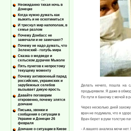
Неожиданно тихая ночь в
Донецке
Когда нужно думать как
выжить и не оскотиниться
И треснул мир напополам, в
семье разлом
Почему Донбасс не
замечали и не замечают?
Почему не надо думать, что
Зеленский - голубь мира
Сказка о медведе и
сельском дурачке Мыколе
Пять пунктов к непростому
текущему моменту
Почему антивоенный парад
российских, украинских и
зарубежных селебов
Делать нечего, пошла на с
вызывает дикую ярость
продырявили. Я даже в обмор
Давайте поговорим
По пути я баночку с мочой в 
откровенно, почему злятся
дончане
Через несколько дней захожу
Письма, звонки и
врач не подумала, что я здор
сообщения о ситуации в
Украине и Донецке 26
Врач берет в руки толстую па
февраля
- А вашего анализа мочи нет. 
Дончане о ситуации в Киеве