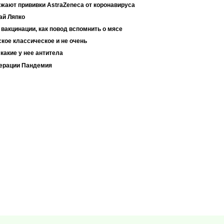
жают прививки AstraZeneca от коронавируса
ай Ляпко
вакцинации, как повод вспомнить о мясе
кое классическое и не очень
какие у нее антитела
ерации Пандемия