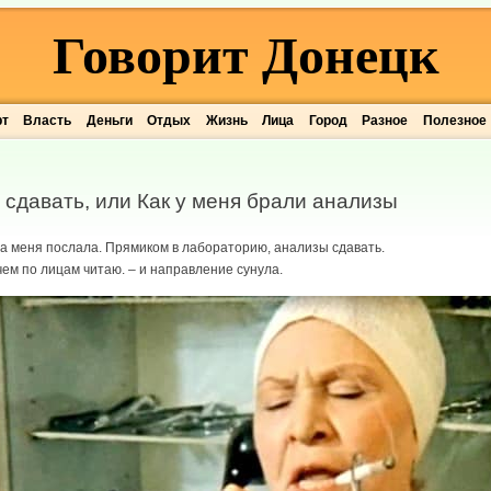
Говорит Донецк
рт
Власть
Деньги
Отдых
Жизнь
Лица
Город
Разное
Полезное
 сдавать, или Как у меня брали анализы
она меня послала. Прямиком в лабораторию, анализы сдавать.
, чем по лицам читаю. – и направление сунула.