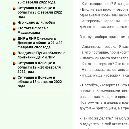
25 февраля 2022 года
- Как - говорю, - нет? Я же сд
Ситуация в Донецке и
- Вполне вам верю, - говорит
области 23 февраля 2022
один анализ крови вам засчи
года
- Интересные варианты. – гов
Что нужно для любви
делается — так мочи на всех
Кто такая фосса с
Мадагаскара
Захожу в лабораторию, там тр
ДНР и ЛНР Ситуация в
Донецке и области 21 и 22
- Извиняюсь, - говорю. - Я в
февраля 2022 года
Та, что постарше, произносит
Владимир Путин объявил о
признании ДНР и ЛНР
- Видать, он где-то потерялся
Ситуация в Донецке и
- Как это потерялся? Это же 
области 19 и 20 февраля
- Ну, не пьем же мы ее, девуш
2022 года
- Ну, да, ну, да. - говорю я, 
Ситуация в Донецке и
области 18 февраля 2022
- Постойте, - говорит та, ч
года
анализы безымянными остал
распереживалась, что прикле
Поэтому мы эти анализы врач
другом — эритроциты, а в тр
- Так что же делать? Не могу
А вдруг, это не мой окажетс