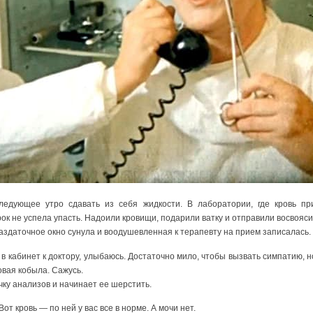
ледующее утро сдавать из себя жидкости. В лаборатории, где кровь п
ок не успела упасть. Надоили кровищи, подарили ватку и отправили восвояси
раздаточное окно сунула и воодушевленная к терапевту на прием записалась.
 в кабинет к доктору, улыбаюсь. Достаточно мило, чтобы вызвать симпатию, н
овая кобыла. Сажусь.
чку анализов и начинает ее шерстить.
Вот кровь — по ней у вас все в норме. А мочи нет.