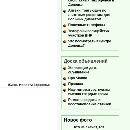
бесплатных таксофонов в
Донецке
Аптеки, торгующие по
льготным рецептам для
больных диабетом
Полезные телефоны
Телефоны полицейских
участков ДНР
Что посмотреть в центре
Донецка?
Доска объявлений
Желающим дать
объявление
Про Slando
Правила
Жизнь
Новости
Здоровье
Ищу литературу, нужны
именно твердые копии
Ремонт, продажа и
восстановление станков
Новое фото
Кто не скачет, тот...