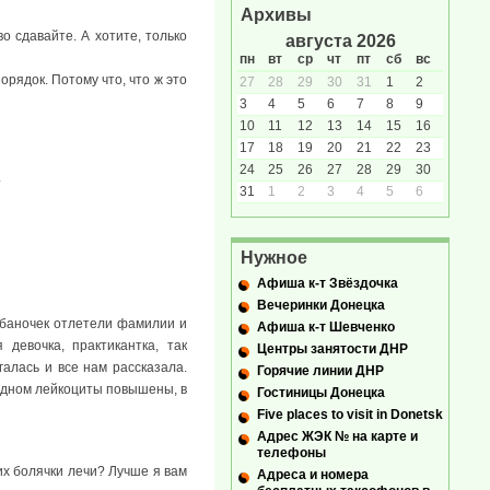
Архивы
во сдавайте. А хотите, только
августа 2026
пн
вт
ср
чт
пт
сб
вс
орядок. Потому что, что ж это
27
28
29
30
31
1
2
3
4
5
6
7
8
9
10
11
12
13
14
15
16
17
18
19
20
21
22
23
24
25
26
27
28
29
30
.
31
1
2
3
4
5
6
Нужное
Афиша к-т Звёздочка
Вечеринки Донецка
х баночек отлетели фамилии и
Афиша к-т Шевченко
девочка, практикантка, так
Центры занятости ДНР
галась и все нам рассказала.
Горячие линии ДНР
 одном лейкоциты повышены, в
Гостиницы Донецка
Five places to visit in Donetsk
Адрес ЖЭК № на карте и
телефоны
их болячки лечи? Лучше я вам
Адреса и номера