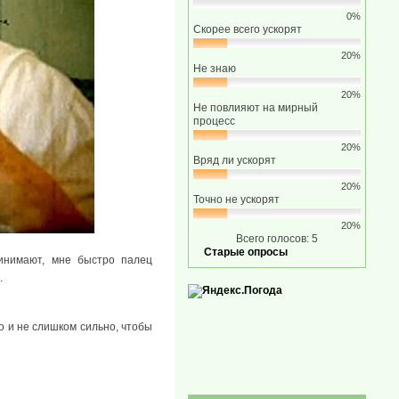
0%
Скорее всего ускорят
20%
Не знаю
20%
Не повлияют на мирный
процесс
20%
Вряд ли ускорят
20%
Точно не ускорят
20%
Всего голосов: 5
Старые опросы
ринимают, мне быстро палец
.
о и не слишком сильно, чтобы