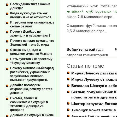
Неожиданно тихая ночь в
Итальянский клуб готов ра
Донецке
китайский клуб сорвался 
Когда нужно думать как
около 7-8 миллионов евро.
выжить и не оскотиниться
И треснул мир напополам, в
Ожидания футболиста по за
семье разлом
2,5-3 миллионов евро.
Почему Донбасс не
замечали и не замечают?
Почему не надо думать, что
Зеленский - голубь мира
Войдите на сайт
для
Н
Сказка о медведе и
сельском дурачке Мыколе
отправки комментариев
Пять пунктов к непростому
текущему моменту
Статьи по теме
Почему антивоенный парад
российских, украинских и
Мирча Луческу рассказа
зарубежных селебов
Мирча Луческу отправле
вызывает дикую ярость
Давайте поговорим
Вячеслав Шевчук о себе
откровенно, почему злятся
Беглый полузащитник Ш
дончане
право играть в другом 
Письма, звонки и
сообщения о ситуации в
Шахтер отпустил Евгени
Украине и Донецке 26
Тимощук может войти в
февраля
Дончане о ситуации в Киеве
Алексей Гай перешёл в