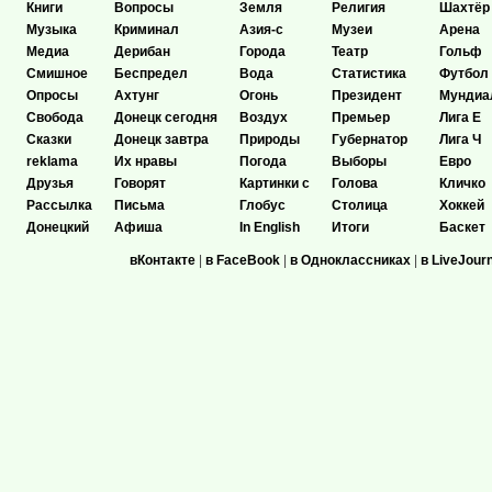
Книги
Вопросы
Земля
Религия
Шахтёр
Музыка
Криминал
Азия-с
Музеи
Арена
Медиа
Дерибан
Города
Театр
Гольф
Смишное
Беспредел
Вода
Статистика
Футбол
Опросы
Ахтунг
Огонь
Президент
Мундиа
Свобода
Донецк сегодня
Воздух
Премьер
Лига Е
Сказки
Донецк завтра
Природы
Губернатор
Лига Ч
reklama
Их нравы
Погода
Выборы
Евро
Друзья
Говорят
Картинки с
Голова
Кличко
Рассылка
Письма
Глобус
Столица
Хоккей
Донецкий
Афиша
In English
Итоги
Баскет
вКонтакте
|
в FaceBook
|
в Одноклассниках
|
в LiveJour