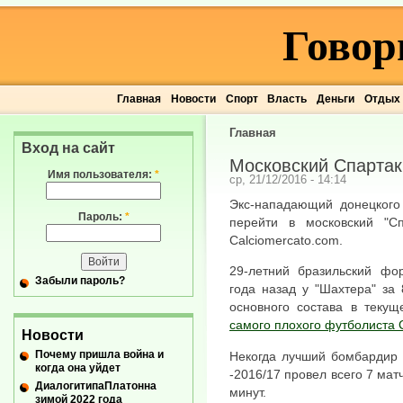
Говор
Главная
Новости
Спорт
Власть
Деньги
Отдых
Главная
Вход на сайт
Московский Спартак
Имя пользователя:
*
ср, 21/12/2016 - 14:14
Экс-нападающий донецкого
Пароль:
*
перейти в московский "С
Calciomercato.com.
29-летний бразильский фор
Забыли пароль?
года назад у "Шахтера" за
основного состава в теку
самого плохого футболиста 
Новости
Почему пришла война и
Некогда лучший бомбардир 
когда она уйдет
-2016/17 провел всего 7 мат
ДиалогитипаПлатонна
минут.
зимой 2022 года