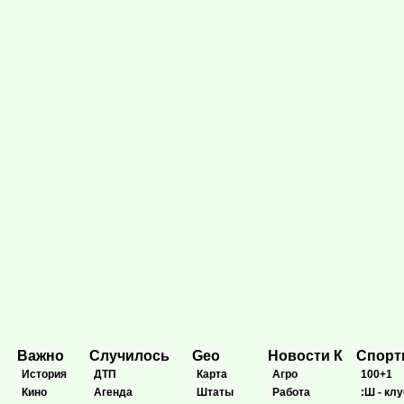
Важно
Случилось
Geo
Новости К
Спор
История
ДТП
Карта
Агро
100+1
Кино
Агенда
Штаты
Работа
:Ш - клу