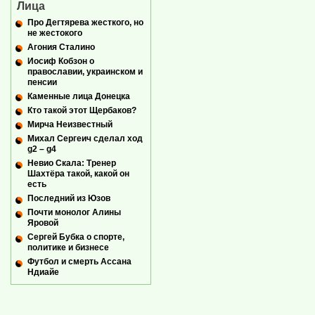
Лица
Про Дегтярева жесткого, но
не жестокого
Агония Сталино
Иосиф Кобзон о
православии, украинском и
пенсии
Каменные лица Донецка
Кто такой этот Щербаков?
Мирча Неизвестный
Михал Сергеич сделал ход
g2 – g4
Невио Скала: Тренер
Шахтёра такой, какой он
есть
Последний из Юзов
Почти монолог Алины
Яровой
Сергей Бубка о спорте,
политике и бизнесе
Футбол и смерть Ассана
Ндиайе