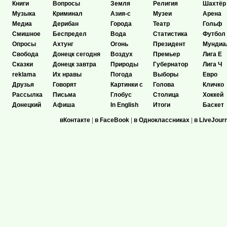
Книги
Вопросы
Земля
Религия
Шахтёр
Музыка
Криминал
Азия-с
Музеи
Арена
Медиа
Дерибан
Города
Театр
Гольф
Смишное
Беспредел
Вода
Статистика
Футбол
Опросы
Ахтунг
Огонь
Президент
Мундиа
Свобода
Донецк сегодня
Воздух
Премьер
Лига Е
Сказки
Донецк завтра
Природы
Губернатор
Лига Ч
reklama
Их нравы
Погода
Выборы
Евро
Друзья
Говорят
Картинки с
Голова
Кличко
Рассылка
Письма
Глобус
Столица
Хоккей
Донецкий
Афиша
In English
Итоги
Баскет
вКонтакте
|
в FaceBook
|
в Одноклассниках
|
в LiveJour