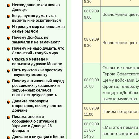
8.30
Неожиданно тихая ночь в
Донецке
08.09.09
Возложение цвет
Когда нужно думать как
9.00
выжить и не оскотиниться
И треснул мир напополам, в
семье разлом
Почему Донбасс не
08.09.09
Возложение цвет
замечали и не замечают?
9.30
Почему не надо думать, что
Зеленский - голубь мира
Сказка о медведе и
сельском дурачке Мыколе
Открытие памятни
Пять пунктов к непростому
Герою Советског
текущему моменту
щему войсками 1-
08.09.09
Почему антивоенный парад
российских, украинских и
фронта, генералу
10.00
зарубежных селебов
концерт «Донбас
вызывает дикую ярость
высота мужества 
Давайте поговорим
откровенно, почему злятся
08.09.09
дончане
Прием ветеранов
11.00
Письма, звонки и
сообщения о ситуации в
08.09.09
Украине и Донецке 26
«Мы этой памяти
13.00-
февраля
военно-спортивны
14.30
Дончане о ситуации в Киеве