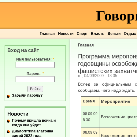
Говор
Главная
Новости
Спорт
Власть
Деньги
Отдых
Главная
Вход на сайт
Программа мероприя
Имя пользователя:
*
годовщины освобожд
фашистских захватч
Пароль:
*
пт, 04/09/2009 - 13:35
Вслед за официальным с
сообщаем, чего надо ждать.
Забыли пароль?
Мероприятие
Время
Новости
08.09.09
Возложение цвет
8.30
Почему пришла война и
когда она уйдет
ДиалогитипаПлатонна
08.09.09
Возложение цвето
зимой 2022 года