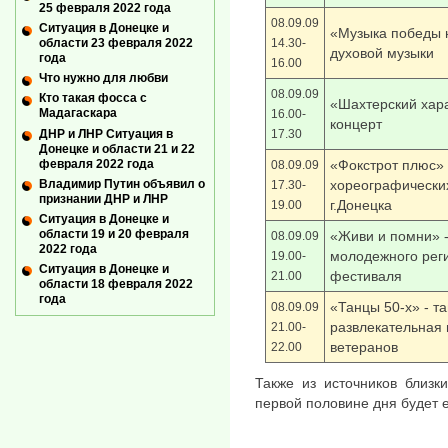
25 февраля 2022 года
08.09.09
Ситуация в Донецке и
«Музыка победы 
14.30-
области 23 февраля 2022
духовой музыки
года
16.00
Что нужно для любви
08.09.09
Кто такая фосса с
«Шахтерский хар
Мадагаскара
16.00-
концерт
ДНР и ЛНР Ситуация в
17.30
Донецке и области 21 и 22
февраля 2022 года
«Фокстрот плюс» 
08.09.09
Владимир Путин объявил о
хореографически
17.30-
признании ДНР и ЛНР
г.Донецка
19.00
Ситуация в Донецке и
области 19 и 20 февраля
«Живи и помни» -
08.09.09
2022 года
молодежного рег
19.00-
Ситуация в Донецке и
фестиваля
21.00
области 18 февраля 2022
года
«Танцы 50-х» - т
08.09.09
развлекательная
21.00-
ветеранов
22.00
Также из источников близк
первой половине дня будет 