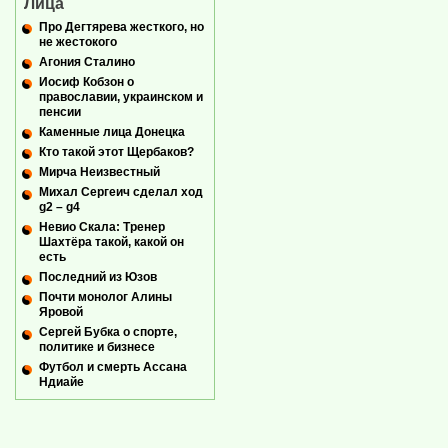
Лица
Про Дегтярева жесткого, но
не жестокого
Агония Сталино
Иосиф Кобзон о
православии, украинском и
пенсии
Каменные лица Донецка
Кто такой этот Щербаков?
Мирча Неизвестный
Михал Сергеич сделал ход
g2 – g4
Невио Скала: Тренер
Шахтёра такой, какой он
есть
Последний из Юзов
Почти монолог Алины
Яровой
Сергей Бубка о спорте,
политике и бизнесе
Футбол и смерть Ассана
Ндиайе