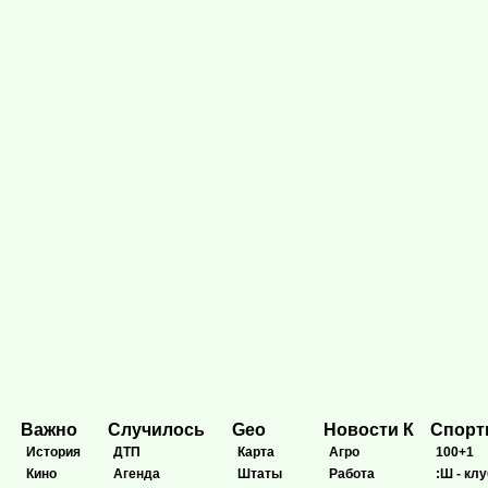
Важно
Случилось
Geo
Новости К
Спор
История
ДТП
Карта
Агро
100+1
Кино
Агенда
Штаты
Работа
:Ш - клу