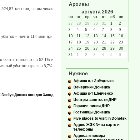
Архивы
524,87 млн грн, в том числе
августа 2026
пн
вт
ср
чт
пт
сб
вс
27
28
29
30
31
1
2
3
4
5
6
7
8
9
10
11
12
13
14
15
16
 убыток – почти 114 млн грн,
17
18
19
20
21
22
23
24
25
26
27
28
29
30
31
1
2
3
4
5
6
то соответственно на 52,1% и
чистый убыток вырос на 8,7%,
Нужное
Афиша к-т Звёздочка
Вечеринки Донецка
Афиша к-т Шевченко
К
Глобус
Донецк сегодня
Завод
Центры занятости ДНР
Горячие линии ДНР
Гостиницы Донецка
Five places to visit in Donetsk
Адрес ЖЭК № на карте и
телефоны
Адреса и номера