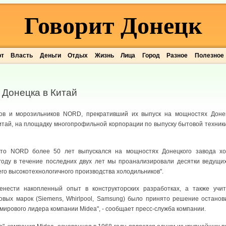
Говорит Донецк
рт
Власть
Деньги
Отдых
Жизнь
Лица
Город
Разное
Полезное
 Донецка в Китай
ов и морозильников NORD, прекративший их выпуск на мощностях Донец
итай, на площадку многопрофильной корпорации по выпуску бытовой техник
что NORD более 50 лет выпускался на мощностях Донецкого завода хол
 году в течение последних двух лет мы проанализировали десятки ведущи
го высокотехнологичного производства холодильников".
енести накопленный опыт в конструкторских разработках, а также учи
овых марок (Siemens, Whirlpool, Samsung) было принято решение останов
ирового лидера компании Midea", - сообщает пресс-служба компании.