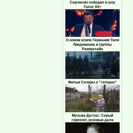
Сергиенко победил в шоу
Голос 60+
О новом клипе Германия Тиля
Линдеманна и группы
Раммштайн
Фильм Сепары о "сепарах"
Музыка Дуглас: Серый
горизонт, розовые дали