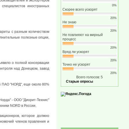
производителей и экспортеров
0%
е специалистов иностранных
Скорее всего ускорят
20%
Не знаю
20%
ариты с разным количеством
Не повлияют на мирный
полнительные полезные опции,
процесс
20%
Вряд ли ускорят
20%
бъявило о полной консервации
Точно не ускорят
контроля над Донецком, завод
20%
Всего голосов: 5
Старые опросы
й ПАО "НОРД", еще около 80%
Норда" - ООО "Диорит-Технис"
хники NORD в России.
акционеров, которое должно
лномочий членов правления и