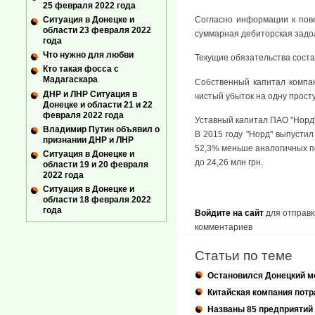
25 февраля 2022 года
Согласно информации к пове
Ситуация в Донецке и
области 23 февраля 2022
суммарная дебиторская задол
года
Что нужно для любви
Текущие обязательства соста
Кто такая фосса с
Мадагаскара
Собственный капитал компани
ДНР и ЛНР Ситуация в
чистый убыток на одну простую
Донецке и области 21 и 22
февраля 2022 года
Уставный капитал ПАО "Норд" 
Владимир Путин объявил о
В 2015 году "Норд" выпустил
признании ДНР и ЛНР
52,3% меньше аналогичных по
Ситуация в Донецке и
до 24,26 млн грн.
области 19 и 20 февраля
2022 года
Ситуация в Донецке и
области 18 февраля 2022
года
Войдите на сайт
для отправк
комментариев
Статьи по теме
Остановился Донецкий м
Китайская компания потр
Названы 85 предприятий