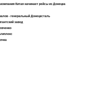
компания Китая начинает рейсы из Донецка
валов - генеральный Донецксталь
игантский завод
евченко
ьтиплекс
очка