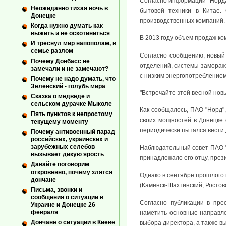
Согласно информации "Норда"
Неожиданно тихая ночь в
бытовой техники в Китае. 
Донецке
производственных компаний.
Когда нужно думать как
выжить и не оскотиниться
В 2013 году объем продаж ком
И треснул мир напополам, в
семье разлом
Согласно сообщению, новый
Почему Донбасс не
отделений, системы заморажи
замечали и не замечают?
с низким энергопотреблением
Почему не надо думать, что
Зеленский - голубь мира
"Встречайте этой весной нов
Сказка о медведе и
сельском дурачке Мыколе
Как сообщалось, ПАО "Норд",
Пять пунктов к непростому
своих мощностей в Донецке с
текущему моменту
периодически пытался вести 
Почему антивоенный парад
российских, украинских и
зарубежных селебов
Наблюдательный совет ПАО "
вызывает дикую ярость
принадлежало его отцу, през
Давайте поговорим
откровенно, почему злятся
Однако в сентябре прошлого 
дончане
(Каменск-Шахтинский, Ростов
Письма, звонки и
сообщения о ситуации в
Согласно публикации в пре
Украине и Донецке 26
февраля
наметить основные направле
Дончане о ситуации в Киеве
выбора директора, а также в