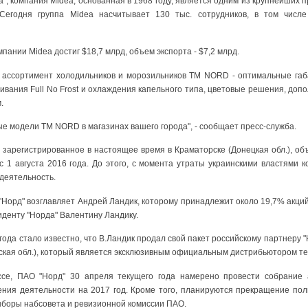
, компания Midea, основанная в 1968 году, является одним из крупнейших 
Сегодня группа Midea насчитывает 130 тыс. сотрудников, в том числ
пании Midea достиг $18,7 млрд, объем экспорта - $7,2 млрд.
 ассортимент холодильников и морозильников ТМ NORD - оптимальные габ
вания Full No Frost и охлаждения капельного типа, цветовые решения, до
.
ые модели ТМ NORD в магазинах вашего города", - сообщает пресс-служба.
 зарегистрированное в настоящее время в Краматорске (Донецкая обл.), о
 1 августа 2016 года. До этого, с момента утраты украинскими властями 
деятельность.
Норд" возглавляет Андрей Ландик, которому принадлежит около 19,7% акци
иденту "Норда" Валентину Ландику.
года стало известно, что В.Ландик продал свой пакет российскому партнеру "
ская обл.), который является эксклюзивным официальным дистрибьютором те
ссе, ПАО "Норд" 30 апреля текущего года намерено провести собрание 
ния деятельности на 2017 год. Кроме того, планируются прекращение по
ыборы набсовета и ревизионной комиссии ПАО.