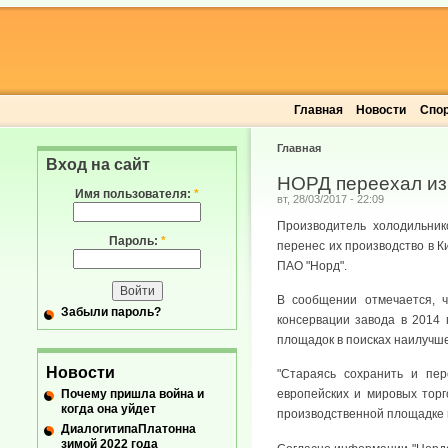
Главная
Новости
Спо
Главная
Вход на сайт
НОРД переехал из
Имя пользователя:
*
вт, 28/03/2017 - 22:09
Производитель холодильник
Пароль:
*
перенес их производство в К
ПАО "Норд".
В сообщении отмечается, 
Забыли пароль?
консервации завода в 2014
площадок в поисках наилучше
Новости
"Стараясь сохранить и пер
Почему пришла война и
европейских и мировых торг
когда она уйдет
производственной площадке м
ДиалогитипаПлатонна
зимой 2022 года