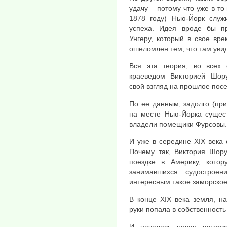
удачу – потому что уже в т
1878 году) Нью-Йорк служ
успеха. Идея вроде бы п
Унгеру, который в свое вр
ошеломлен тем, что там уви
Вся эта теория, во всех 
краеведом Викторией Шору
свой взгляд на прошлое посе
По ее данным, задолго (пр
на месте Нью-Йорка сущест
владели помещики Фурсовы.
И уже в середине XIX века 
Почему так, Виктория Шору
поездке в Америку, кото
занимавшихся судостроен
интересным такое заморско
В конце XIX века земля, н
руки попала в собственность
И началась новая истор