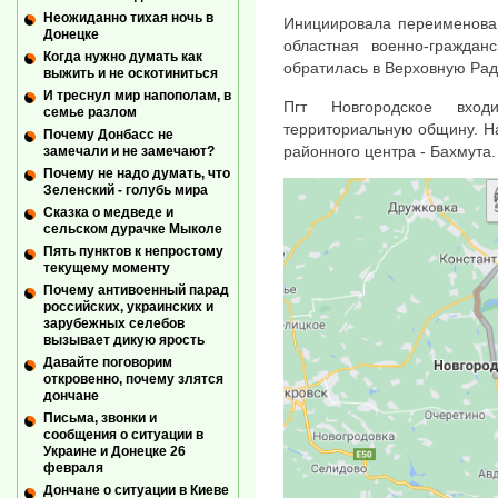
Неожиданно тихая ночь в
Инициировала переименован
Донецке
областная военно-граждан
Когда нужно думать как
обратилась в Верховную Рад
выжить и не оскотиниться
И треснул мир напополам, в
Пгт Новгородское вхо
семье разлом
территориальную общину. На
Почему Донбасс не
районного центра - Бахмута.
замечали и не замечают?
Почему не надо думать, что
Зеленский - голубь мира
Сказка о медведе и
сельском дурачке Мыколе
Пять пунктов к непростому
текущему моменту
Почему антивоенный парад
российских, украинских и
зарубежных селебов
вызывает дикую ярость
Давайте поговорим
откровенно, почему злятся
дончане
Письма, звонки и
сообщения о ситуации в
Украине и Донецке 26
февраля
Дончане о ситуации в Киеве