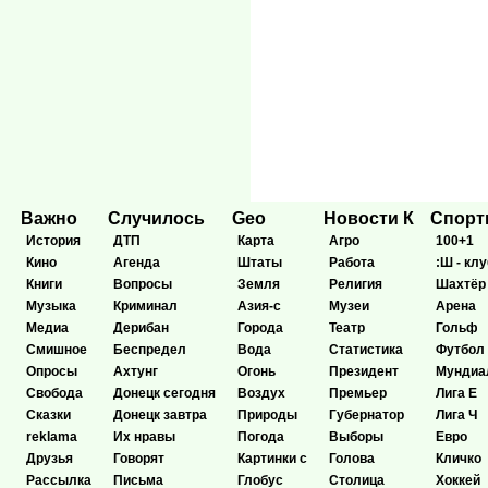
Важно
Случилось
Geo
Новости К
Спор
История
ДТП
Карта
Агро
100+1
Кино
Агенда
Штаты
Работа
:Ш - клу
Книги
Вопросы
Земля
Религия
Шахтёр
Музыка
Криминал
Азия-с
Музеи
Арена
Медиа
Дерибан
Города
Театр
Гольф
Смишное
Беспредел
Вода
Статистика
Футбол
Опросы
Ахтунг
Огонь
Президент
Мундиа
Свобода
Донецк сегодня
Воздух
Премьер
Лига Е
Сказки
Донецк завтра
Природы
Губернатор
Лига Ч
reklama
Их нравы
Погода
Выборы
Евро
Друзья
Говорят
Картинки с
Голова
Кличко
Рассылка
Письма
Глобус
Столица
Хоккей