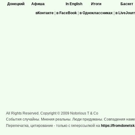
Донецкий
Афиша
In English
Итоги
Баскет
вКонтакте
|
в FaceBook
|
в Одноклассниках
|
в LiveJour
All Rights Reserved. Copyright © 2009 Notorious T & Co
События случайны. Мнения реальны. Люди придуманы. Совпадения нам
Перепечатка, цитирование - только с гиперссылкой на
https://fromdonetsk