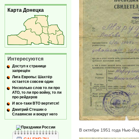
Карта Донецка
Интересуются
Доступ к странице
запрещён
Лига Европы: Шахтёр
остается совсем один
Несколько слов то ли про
АТО, то ли про войну, то ли
про рейдеров
И все-таки ВТО вертится!
Дмитрий Стешин о
Славянске и вокруг него
В октябре 1951 года Нью-Йо