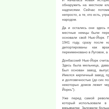
обнаружить на местном кл
надписями. Сейчас потом
непросто, а те, кто есть, ут
народом.
Да и остались они здесь п
местные немцы были пере
основали свой Нью-Йорк. П
1941 году, сразу после 
депортированы как вра
переименовано в Луговое, а 
Донбасский Нью-Йорк счита
Здесь была мельница, дава
Был основан завод, выпус
Имелся кирпичный завод, п
и долговечностью (до сих п
некоторых домов лежит чер
Йоркъ").
Уже перед самой револю
который использовали в
взрывчатки. Заложили больш