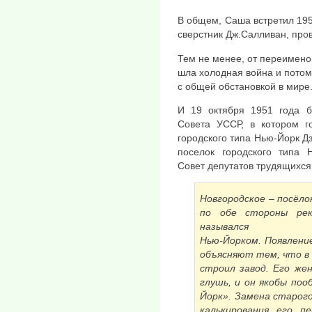
В общем, Саша встретил 195
сверстник Дж.Салливан, про
Тем не менее, от переимено
шла холодная война и потом
с общей обстановкой в мире
И 19 октября 1951 года б
Совета УССР, в котором го
городского типа Нью-Йорк Д
поселок городского типа 
Совет депутатов трудящихся
Новгородское – посёло
по обе стороны рек
назывался
Нью-Йорком. Появлени
объясняют тем, что в 
строил завод. Его же
глушь, и он якобы по
Йорк». Замена старог
калькирования его п