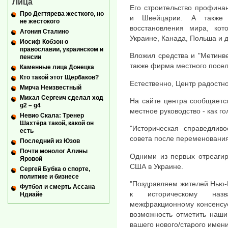
Лица
Его строительство профина
Про Дегтярева жесткого, но
и Швейцарии. А также
не жестокого
восстановления мира, ко
Агония Сталино
Украине, Канада, Польша и 
Иосиф Кобзон о
православии, украинском и
Вложил средства и "Метинв
пенсии
также фирма местного посел
Каменные лица Донецка
Кто такой этот Щербаков?
Естественно, Центр радостн
Мирча Неизвестный
Михал Сергеич сделал ход
На сайте центра сообщаетс
g2 – g4
местное руководство - как го
Невио Скала: Тренер
Шахтёра такой, какой он
"Историческая справедливо
есть
совета после переменования
Последний из Юзов
Почти монолог Алины
Одними из первых отреагир
Яровой
США в Украине.
Сергей Бубка о спорте,
политике и бизнесе
"Поздравляем жителей Нью-
Футбол и смерть Ассана
к историческому наз
Ндиайе
межфракционному консенсус
возможность отметить наши
вашего нового/старого имени!