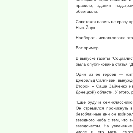
правило, здания надстра
обветшали.
Советская власть не сразу п
Нью-Йорк.
Наоборот - использовала это
Вот пример.
В выпуске газеты "Социалис
была опубликована статья "Д
Один из ее героев — жите
Джеральд Салливан, вынужде
Второй – Саша Зайченко из
Донецкой) области. У этого,
"Еще будучи семикласснико
Он стремился проникнуть в
безоблачные дни он взбирал
звездного неба с тем, что 
звездочетом. На увлечение
числе и его мать, смот