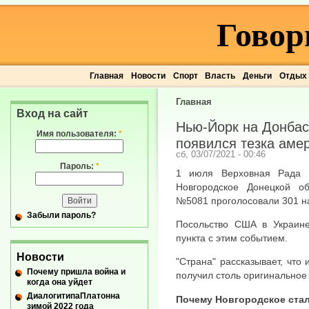
Говор
Главная
Новости
Спорт
Власть
Деньги
Отдых
Главная
Вход на сайт
Нью-Йорк на Донбас
Имя пользователя:
*
появился тезка аме
сб, 03/07/2021 - 00:46
Пароль:
*
1 июля Верховная Рада 
Новгородское Донецкой о
№5081 проголосовали 301 н
Забыли пароль?
Посольство США в Украине
пункта с этим событием.
Новости
"Страна" рассказывает, что 
Почему пришла война и
получил столь оригинальное
когда она уйдет
ДиалогитипаПлатонна
Почему Новгородское ста
зимой 2022 года