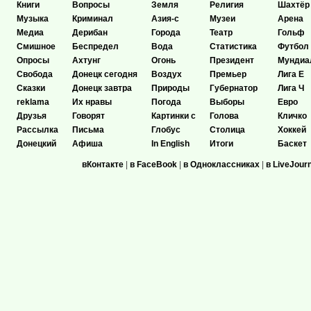
Книги
Вопросы
Земля
Религия
Шахтёр
Музыка
Криминал
Азия-с
Музеи
Арена
Медиа
Дерибан
Города
Театр
Гольф
Смишное
Беспредел
Вода
Статистика
Футбол
Опросы
Ахтунг
Огонь
Президент
Мундиа
Свобода
Донецк сегодня
Воздух
Премьер
Лига Е
Сказки
Донецк завтра
Природы
Губернатор
Лига Ч
reklama
Их нравы
Погода
Выборы
Евро
Друзья
Говорят
Картинки с
Голова
Кличко
Рассылка
Письма
Глобус
Столица
Хоккей
Донецкий
Афиша
In English
Итоги
Баскет
вКонтакте
|
в FaceBook
|
в Одноклассниках
|
в LiveJour