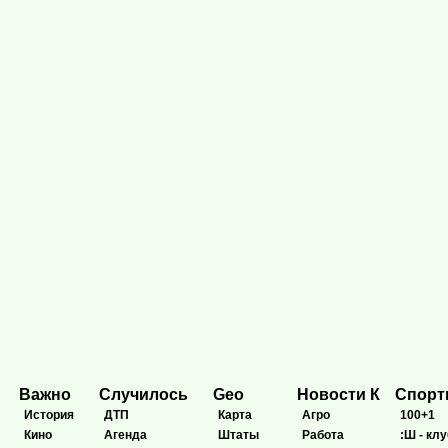
Важно
Случилось
Geo
Новости К
Спор
История
ДТП
Карта
Агро
100+1
Кино
Агенда
Штаты
Работа
:Ш - клу