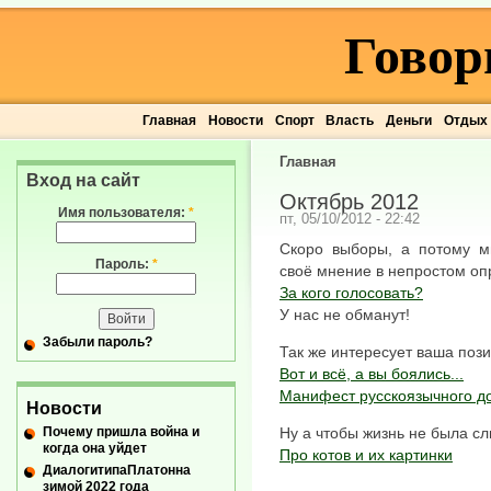
Говор
Главная
Новости
Спорт
Власть
Деньги
Отдых
Главная
Вход на сайт
Октябрь 2012
Имя пользователя:
*
пт, 05/10/2012 - 22:42
Скоро выборы, а потому м
Пароль:
*
своё мнение в непростом оп
За кого голосовать?
У нас не обманут!
Забыли пароль?
Так же интересует ваша по
Вот и всё, а вы боялись...
Манифест русскоязычного д
Новости
Почему пришла война и
Ну а чтобы жизнь не была сл
когда она уйдет
Про котов и их картинки
ДиалогитипаПлатонна
зимой 2022 года