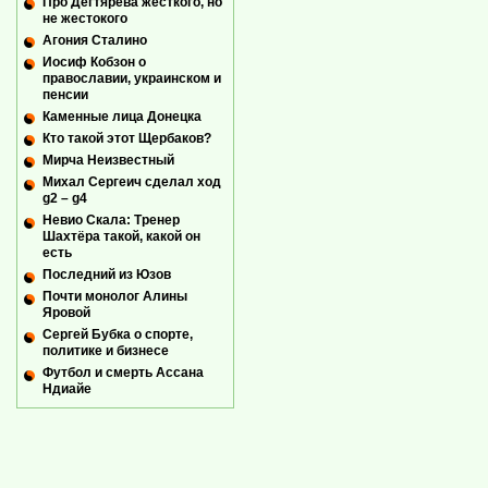
Про Дегтярева жесткого, но
не жестокого
Агония Сталино
Иосиф Кобзон о
православии, украинском и
пенсии
Каменные лица Донецка
Кто такой этот Щербаков?
Мирча Неизвестный
Михал Сергеич сделал ход
g2 – g4
Невио Скала: Тренер
Шахтёра такой, какой он
есть
Последний из Юзов
Почти монолог Алины
Яровой
Сергей Бубка о спорте,
политике и бизнесе
Футбол и смерть Ассана
Ндиайе