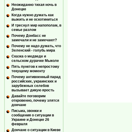
Неожиданно тихая ночь в
Донецке
Когда нужно думать как
выжить и не оскотиниться
И треснул мир напополам, в
семье разлом
Почему Донбасс не
замечали и не замечают?
Почему не надо думать, что
Зеленский - голубь мира
Сказка о медведе и
сельском дурачке Мыколе
Пять пунктов к непростому
текущему моменту
Почему антивоенный парад
российских, украинских и
зарубежных селебов
вызывает дикую ярость
Давайте поговорим
откровенно, почему злятся
дончане
Письма, звонки и
сообщения о ситуации в
Украине и Донецке 26
февраля
Дончане о ситуации в Киеве