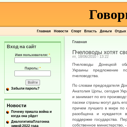
Говор
Главная
Новости
Спорт
Власть
Деньги
Отдых
Главная
Вход на сайт
Пчеловоды хотят св
Имя пользователя:
*
пт, 18/06/2010 - 13:22
Пчеловоды Донецкой обл
Пароль:
*
Украины предложение п
пчеловодства.
По словам председателя До
Забыли пароль?
Анатолия Цопы, сегодня Укр
и занимает по его производс
пасеки страны могут дать его
Новости
причем лучшего в мире по к
Почему пришла война и
разобщена и нуждается 
когда она уйдет
поддержке государства. Пе
ДиалогитипаПлатонна
собственное министерство, 
зимой 2022 года