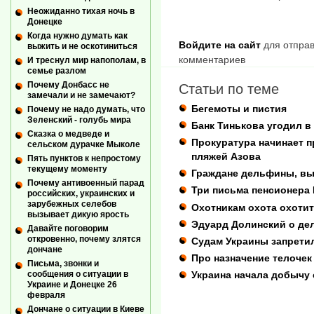
Неожиданно тихая ночь в
Донецке
Когда нужно думать как
Войдите на сайт
для отправ
выжить и не оскотиниться
комментариев
И треснул мир напополам, в
семье разлом
Почему Донбасс не
Статьи по теме
замечали и не замечают?
Бегемоты и пистия
Почему не надо думать, что
Зеленский - голубь мира
Банк Тинькова угодил в
Сказка о медведе и
Прокуратура начинает п
сельском дурачке Мыколе
пляжей Азова
Пять пунктов к непростому
текущему моменту
Граждане дельфины, вы
Почему антивоенный парад
Три письма пенсионера
российских, украинских и
зарубежных селебов
Охотникам охота охоти
вызывает дикую ярость
Эдуард Долинский о де
Давайте поговорим
откровенно, почему злятся
Судам Украины запрети
дончане
Про назначение телочек
Письма, звонки и
сообщения о ситуации в
Украина начала добычу 
Украине и Донецке 26
февраля
Дончане о ситуации в Киеве