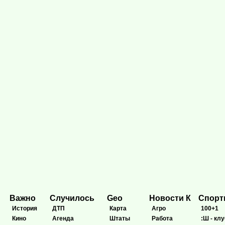
Важно
Случилось
Geo
Новости К
Спор
История
ДТП
Карта
Агро
100+1
Кино
Агенда
Штаты
Работа
:Ш - клу