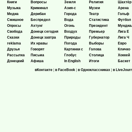
Книги
Вопросы
Земля
Религия
Шахтёр
Музыка
Криминал
Азия-с
Музеи
Арена
Медиа
Дерибан
Города
Театр
Гольф
Смишное
Беспредел
Вода
Статистика
Футбол
Опросы
Ахтунг
Огонь
Президент
Мундиа
Свобода
Донецк сегодня
Воздух
Премьер
Лига Е
Сказки
Донецк завтра
Природы
Губернатор
Лига Ч
reklama
Их нравы
Погода
Выборы
Евро
Друзья
Говорят
Картинки с
Голова
Кличко
Рассылка
Письма
Глобус
Столица
Хоккей
Донецкий
Афиша
In English
Итоги
Баскет
вКонтакте
|
в FaceBook
|
в Одноклассниках
|
в LiveJour