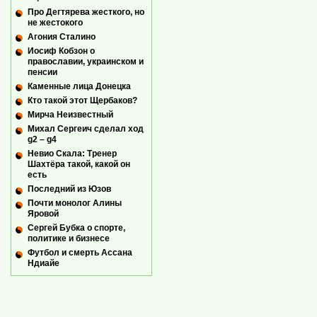
Про Дегтярева жесткого, но
не жестокого
Агония Сталино
Иосиф Кобзон о
православии, украинском и
пенсии
Каменные лица Донецка
Кто такой этот Щербаков?
Мирча Неизвестный
Михал Сергеич сделал ход
g2 – g4
Невио Скала: Тренер
Шахтёра такой, какой он
есть
Последний из Юзов
Почти монолог Алины
Яровой
Сергей Бубка о спорте,
политике и бизнесе
Футбол и смерть Ассана
Ндиайе