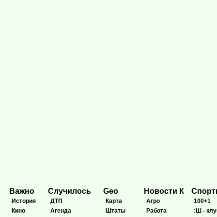
Важно
Случилось
Geo
Новости К
Спор
История
ДТП
Карта
Агро
100+1
Кино
Агенда
Штаты
Работа
:Ш - клу