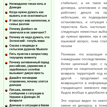
стабильно, а не такое ка
Неожиданно тихая ночь в
Донецке
договора, штатовские и ев
Когда нужно думать как
работают, деньги на про
выжить и не оскотиниться
небольшие, но подкидываю
И треснул мир напополам, в
остановилась, и ситуация
семье разлом
перестала быть настолько
Почему Донбасс не
следующих неместных выбор
замечали и не замечают?
до нужных времен, как в св
Почему не надо думать, что
Зеленский - голубь мира
языковой вопрос, пока ста
Сказка о медведе и
песком
сельском дурачке Мыколе
Понимая, что эскалация н
Пять пунктов к непростому
текущему моменту
очевидными последствиями, 
Почему антивоенный парад
более циничный курс: с о
российских, украинских и
упором на национальные ин
зарубежных селебов
возврата территорий под к
вызывает дикую ярость
другой - продолжает на
Давайте поговорим
откровенно, почему злятся
возвращается в информаци
дончане
страдающего киевского евр
Письма, звонки и
быдла вообще и даунбасян в
сообщения о ситуации в
Украине и Донецке 26
Это хорошо видно по неко
февраля
смене их дискурса, а точн
Дончане о ситуации в Киеве