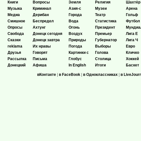
Книги
Вопросы
Земля
Религия
Шахтёр
Музыка
Криминал
Азия-с
Музеи
Арена
Медиа
Дерибан
Города
Театр
Гольф
Смишное
Беспредел
Вода
Статистика
Футбол
Опросы
Ахтунг
Огонь
Президент
Мундиа
Свобода
Донецк сегодня
Воздух
Премьер
Лига Е
Сказки
Донецк завтра
Природы
Губернатор
Лига Ч
reklama
Их нравы
Погода
Выборы
Евро
Друзья
Говорят
Картинки с
Голова
Кличко
Рассылка
Письма
Глобус
Столица
Хоккей
Донецкий
Афиша
In English
Итоги
Баскет
вКонтакте
|
в FaceBook
|
в Одноклассниках
|
в LiveJour