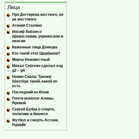
Лица
Про Дегтярева жесткого, но
не жестокого
Агония Сталино
Иосиф Кобзон о
православии, украинском и
пенсии
Каменные лица Донецка
Кто такой этот Щербаков?
Мирча Неизвестный
Михал Сергеич сделал ход
g2 – g4
Невио Скала: Тренер
Шахтёра такой, какой он
есть
Последний из Юзов
Почти монолог Алины
Яровой
Сергей Бубка о спорте,
политике и бизнесе
Футбол и смерть Ассана
Ндиайе