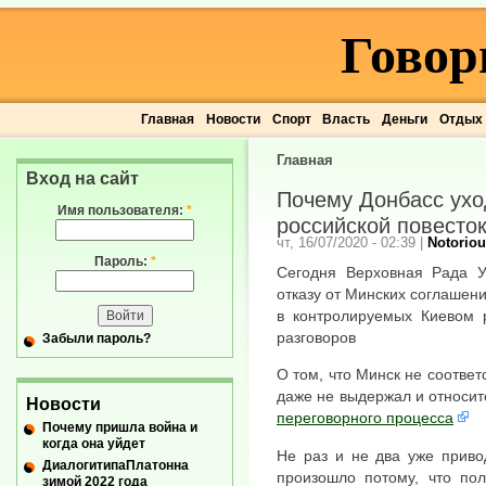
Говор
Главная
Новости
Спорт
Власть
Деньги
Отдых
Главная
Вход на сайт
Почему Донбасс ухо
Имя пользователя:
*
российской повесто
чт, 16/07/2020 - 02:39
|
Notoriou
Пароль:
*
Сегодня Верховная Рада У
отказу от Минских соглашени
в контролируемых Киевом р
разговоров
Забыли пароль?
О том, что Минск не соответ
даже не выдержал и относи
Новости
переговорного процесса
Почему пришла война и
когда она уйдет
Не раз и не два уже приво
ДиалогитипаПлатонна
произошло потому, что по
зимой 2022 года