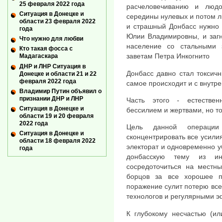
25 февраля 2022 года
расчеловечиванию и людо
Ситуация в Донецке и
середины нулевых и потом л
области 23 февраля 2022
и страшный Донбасс нужно 
года
Юлии Владимировны, и загн
Что нужно для любви
население со стальными 
Кто такая фосса с
заветам Петра Инкогнито
Мадагаскара
ДНР и ЛНР Ситуация в
Донбасс давно стал токсич
Донецке и области 21 и 22
февраля 2022 года
самое происходит и с внутре
Владимир Путин объявил о
признании ДНР и ЛНР
Часть этого - естествен
Ситуация в Донецке и
бессилием и жертвами, но то
области 19 и 20 февраля
2022 года
Цель данной операции
Ситуация в Донецке и
сконцентрировать все усили
области 18 февраля 2022
электорат и одновременно у
года
донбасскую тему из инф
сосредоточиться на местны
борцов за все хорошее п
поражение сулит потерю всег
технологов и регулярными 
К глубокому несчастью (ил