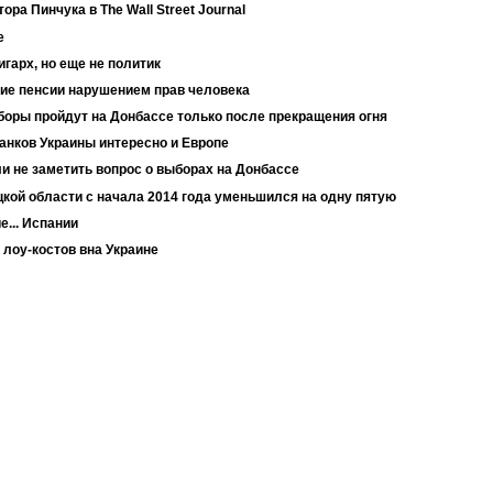
ора Пинчука в The Wall Street Journal
е
игарх, но еще не политик
кие пенсии нарушением прав человека
боры пройдут на Донбассе только после прекращения огня
банков Украины интересно и Европе
и не заметить вопрос о выборах на Донбассе
цкой области с начала 2014 года уменьшился на одну пятую
е... Испании
 лоу-костов вна Украине