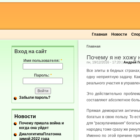
Главная
Новости
Спо
Главная
Вход на сайт
Почему я не хожу
Имя пользователя:
*
пн, 19/12/2016 - 17:20
|
Андрей Г
Все элиты в бедных странах,
Пароль:
*
одну неприятную задачу. Ка
реального участия в управле
Это действительно проблема
Забыли пароль?
составляют абсолютное боль
Прямая демократия античны
Новости
богатых в свою пользу. То е
Почему пришла война и
для "раскулачивания" богатых
когда она уйдет
народец тоже сразу же ринул
ДиалогитипаПлатонна
Именно по этой причине пр
зимой 2022 года