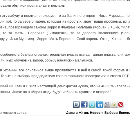
етодами обычной пропаганды и рекламы.
 эту лабуду и послушно голосует то за былинного героя - Илью Муромца, пр
личко). То за своего парня, который из простых, знает наши проблемы, из 
рмена, презирающего законы Зорро и Фанфан Тюльпана (Корбан, Ляшко, Филат
), то за Мать - Берегиню (Тимошенко), то за доброго Волшебника (Черн
о кругу: Илья Муромец - Зорро- Мать Берегиня- Свой парень- Отец - Хозяин -
особенно в бедных странах, реальная власть всегда тайная власть, олигар
личных клоунов на выбор, борьбу нанайских мальчиков.
и Украины все описанное выше проявляется в ней в самой яркой форме и п
. Только на выборы председателя своего гаражного кооператива и своего ОСБ
ликий Ли Кван Ю: "Для настоящей демократии нужно, чтобы 40-50% населен
анны. Иначе на выборах люди будут избирать жуликов и актеров."
и комментариев
Деньги
Жизнь
Новости
Выборы
Европа