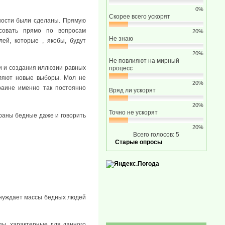
0%
Скорее всего ускорят
чности были сделаны. Прямую
совать прямо по вопросам
20%
Не знаю
ей, которые , якобы, будут
20%
Не повлияют на мирный
и и создания иллюзии равных
процесс
вляют новые выборы. Мол не
20%
краине именно так постоянно
Вряд ли ускорят
20%
Точно не ускорят
траны бедные даже и говорить
20%
Всего голосов: 5
Старые опросы
ринуждает массы бедных людей
ы, характерные для данного