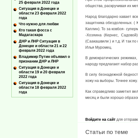
25 февраля 2022 года
общества, раскручивая их м
Ситуация в Донецке и
области 23 февраля 2022
Народ благодарно хавает всю
года
защитника обездоленных. ( К
Что нужно для любви
Каплин). То за ковбоя- супе
Кто такая фосса с
Мадагаскара
-Хозяина (Кернес, Садовой
ДНР и ЛНР Ситуация в
(Саакашвили ) и т.д. И так п
Донецке и области 21 и 22
Илья Муромец.
февраля 2022 года
Владимир Путин объявил о
В демократических режимах, 
признании ДНР и ЛНР
народу предлагают набор раз
Ситуация в Донецке и
области 19 и 20 февраля
В силу безнадежной бедност
2022 года
хожу на выборы. Точнее хожу
Ситуация в Донецке и
области 18 февраля 2022
Как справедливо заметил ве
года
месяц и были хорошо образов
Войдите на сайт
для отправк
Статьи по теме