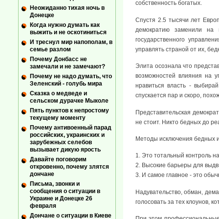
собственность богатых.
Неожиданно тихая ночь в
Донецке
Спустя 2.5 тысячи лет Евро
Когда нужно думать как
демократию заменили на 
выжить и не оскотиниться
государственного управлен
И треснул мир напополам, в
управлять страной от их, бед
семье разлом
Почему Донбасс не
Элита осознала что предста
замечали и не замечают?
возможностей влияния на у
Почему не надо думать, что
Зеленский - голубь мира
нравиться власть - выбирай
Сказка о медведе и
спускается пар и скоро, похож
сельском дурачке Мыколе
Пять пунктов к непростому
Представительская демократи
текущему моменту
не стоит. Никто бедных до ре
Почему антивоенный парад
российских, украинских и
Методы исключения бедных и
зарубежных селебов
вызывает дикую ярость
1. Это тотальный контроль н
Давайте поговорим
2. Высокие барьеры для выдв
откровенно, почему злятся
дончане
3. И самое главное - это обы
Письма, звонки и
сообщения о ситуации в
Надувательство, обман, дема
Украине и Донецке 26
голосовать за тех клоунов, к
февраля
Дончане о ситуации в Киеве
При этом профессиональные