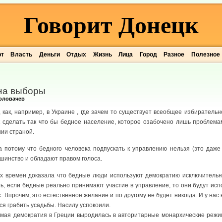
Говорит Донецк
рт
Власть
Деньги
Отдых
Жизнь
Лица
Город
Разное
Полезное
 на выборы
оловачев
 как, например, в Украине , где зачем то существует всеобщее избирател
к сделать так что бы бедное население, которое озабочено лишь проблем
нии страной.
 потому что бедного человека подпускать к управлению нельзя (это даже
шинство и обладают правом голоса.
х времен доказала что бедные люди используют демократию исключительно
сть, если бедные реально принимают участие в управление, то они будут исп
. Впрочем, это естественное желание и по другому не будет никогда. И у на
ся грабить усадьбы. Насилу успокоили.
ямая демократия в Греции выродилась в авторитарные монархические режи