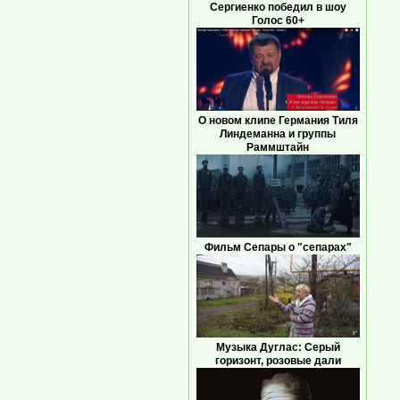
Сергиенко победил в шоу
Голос 60+
О новом клипе Германия Тиля
Линдеманна и группы
Раммштайн
Фильм Сепары о "сепарах"
Музыка Дуглас: Серый
горизонт, розовые дали