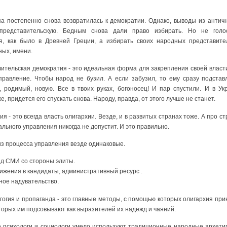
па постепенно снова возвратилась к демократии. Однако, выводы из анти
представительскую. Бедным снова дали право избирать. Но не голо
ия, как было в Древней Греции, а избирать своих народных представител
ных, имени.
вительская демократия - это идеальная форма для закрепления своей власт
правление. Чтобы народ не бузил. А если забузил, то ему сразу подста
, родимый, новую. Все в твоих руках, богоносец! И пар спустили. И в У
е, придется его спускать снова. Народу, правда, от этого лучше не станет.
я - это всегда власть олигархии. Везде, и в развитых странах тоже. А про с
ального управления никогда не допустит. И это правильно.
з процесса управления везде одинаковые.
ад СМИ со стороны элиты.
ижения в кандидаты, административный ресурс .
чное надувательство.
гогия и пропаганда - это главные методы, с помощью которых олигархия п
оторых им подсовывают как выразителей их надежд и чаяний.
 психологи и социологи умело используют традиционные народные архетип