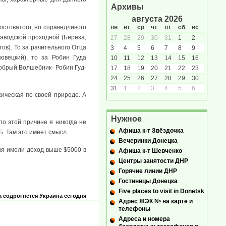
Архивы
августа 2026
остоватого, но справедливого
пн
вт
ср
чт
пт
сб
вс
заводской проходной (Береза,
27
28
29
30
31
1
2
ов). То за рачительного Отца
3
4
5
6
7
8
9
овецкий). то за Робин Гуда
10
11
12
13
14
15
16
 Добрый Волшебник- Робин Гуд-
17
18
19
20
21
22
23
24
25
26
27
28
29
30
31
1
2
3
4
5
6
хическая по своей природе. А
Нужное
о этой причине я никогда не
Афиша к-т Звёздочка
Б. Там это имеет смысл.
Вечеринки Донецка
ия имели доход выше $5000 в
Афиша к-т Шевченко
Центры занятости ДНР
Горячие линии ДНР
Гостиницы Донецка
Five places to visit in Donetsk
 содрогнется
Украина сегодня
Адрес ЖЭК № на карте и
телефоны
Адреса и номера