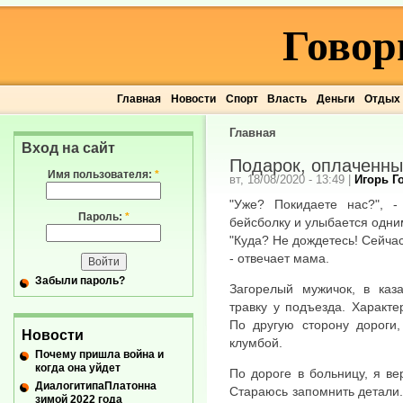
Говор
Главная
Новости
Спорт
Власть
Деньги
Отдых
Главная
Вход на сайт
Подарок, оплаченны
Имя пользователя:
*
вт, 18/08/2020 - 13:49
|
Игорь Г
"Уже? Покидаете нас?", 
Пароль:
*
бейсболку и улыбается одни
"Куда? Не дождетесь! Сейчас
- отвечает мама.
Забыли пароль?
Загорелый мужичок, в каз
травку у подъезда. Характе
По другую сторону дороги
Новости
клумбой.
Почему пришла война и
когда она уйдет
По дороге в больницу, я ве
ДиалогитипаПлатонна
Стараюсь запомнить детали.
зимой 2022 года