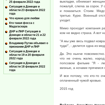
выкладке, обнимает женщину
25 февраля 2022 года
пожалуй, слегка за сорок. У
Ситуация в Донецке и
области 23 февраля 2022
и показаться. Стоим. Мед
года
третью. Курю. Военный отст
Что нужно для любви
уходит.
Кто такая фосса с
Мадагаскара
Мимо проходит компания раб
ДНР и ЛНР Ситуация в
ком не видно страха. А вот 
Донецке и области 21 и 22
февраля 2022 года
"А мы уже весь подвал ковра
Владимир Путин объявил о
туда!", - делится одна из ме
признании ДНР и ЛНР
Ситуация в Донецке и
Да. Это нынче повсеместно.
области 19 и 20 февраля
что не очень жалко, народ
2022 года
попсовом фильме "Я - ле
Ситуация в Донецке и
области 18 февраля 2022
жизнью, а ночами прячемся п
года
И все потому, что кто-то оч
оплаченный чужой кровью.
2015 год