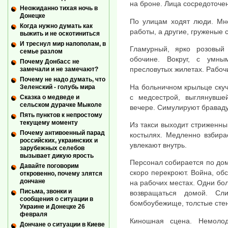
на броне. Лица сосредоточе
Неожиданно тихая ночь в
Донецке
По улицам ходят люди. Мно
Когда нужно думать как
работы, а другие, груженые 
выжить и не оскотиниться
И треснул мир напополам, в
Гламурный, ярко розовый
семье разлом
обочине. Вокруг, с умн
Почему Донбасс не
пресловутых жилетах. Рабоч
замечали и не замечают?
Почему не надо думать, что
На больничном крыльце ску
Зеленский - голубь мира
с медсестрой, выглянувше
Сказка о медведе и
сельском дурачке Мыколе
вечере. Симулируют браваду
Пять пунктов к непростому
текущему моменту
Из такси выходит стриженны
Почему антивоенный парад
костылях. Медленно взбира
российских, украинских и
увлекают внутрь.
зарубежных селебов
вызывает дикую ярость
Персонал собирается по дом
Давайте поговорим
скоро перекроют. Война, об
откровенно, почему злятся
дончане
на рабочих местах. Одни бол
Письма, звонки и
возвращаться домой. Сл
сообщения о ситуации в
бомбоубежище, толстые стен
Украине и Донецке 26
февраля
Киношная сцена. Немоло
Дончане о ситуации в Киеве