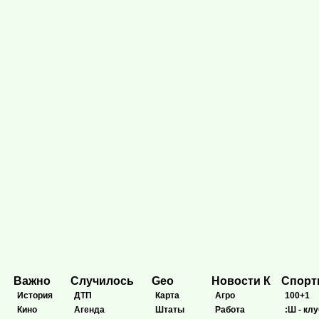
Важно
Случилось
Geo
Новости К
Спор
История
ДТП
Карта
Агро
100+1
Кино
Агенда
Штаты
Работа
:Ш - клу