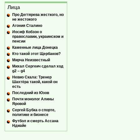
Лица
Про Дегтярева жесткого, но
не жестокого
Агония Сталино
Иосиф Кобзон о
православии, украинском и
пенсии
Каменные лица Донецка
Кто такой этот Щербаков?
Мирча Неизвестный
Михал Сергеич сделал ход
g2 – g4
Невио Скала: Тренер
Шахтёра такой, какой он
есть
Последний из Юзов
Почти монолог Алины
Яровой
Сергей Бубка о спорте,
политике и бизнесе
Футбол и смерть Ассана
Ндиайе