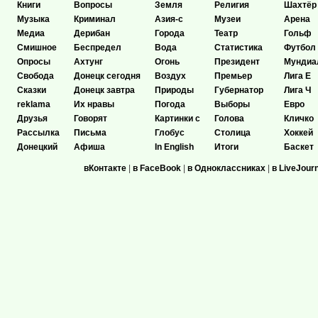
Книги
Вопросы
Земля
Религия
Шахтёр
Музыка
Криминал
Азия-с
Музеи
Арена
Медиа
Дерибан
Города
Театр
Гольф
Смишное
Беспредел
Вода
Статистика
Футбол
Опросы
Ахтунг
Огонь
Президент
Мундиа
Свобода
Донецк сегодня
Воздух
Премьер
Лига Е
Сказки
Донецк завтра
Природы
Губернатор
Лига Ч
reklama
Их нравы
Погода
Выборы
Евро
Друзья
Говорят
Картинки с
Голова
Кличко
Рассылка
Письма
Глобус
Столица
Хоккей
Донецкий
Афиша
In English
Итоги
Баскет
вКонтакте
|
в FaceBook
|
в Одноклассниках
|
в LiveJour