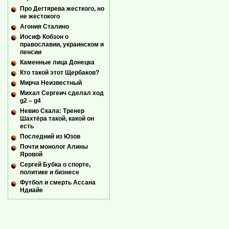
Про Дегтярева жесткого, но
не жестокого
Агония Сталино
Иосиф Кобзон о
православии, украинском и
пенсии
Каменные лица Донецка
Кто такой этот Щербаков?
Мирча Неизвестный
Михал Сергеич сделал ход
g2 – g4
Невио Скала: Тренер
Шахтёра такой, какой он
есть
Последний из Юзов
Почти монолог Алины
Яровой
Сергей Бубка о спорте,
политике и бизнесе
Футбол и смерть Ассана
Ндиайе