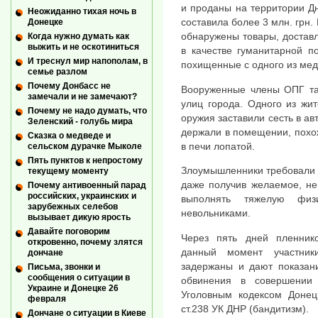
и проданы на территории Д
Неожиданно тихая ночь в
составила более 3 млн. грн
Донецке
обнаружены товары, достав
Когда нужно думать как
выжить и не оскотиниться
в качестве гуманитарной п
И треснул мир напополам, в
похищенные с одного из мед
семье разлом
Почему Донбасс не
Вооруженные члены ОПГ та
замечали и не замечают?
улиц города. Одного из жи
Почему не надо думать, что
оружия заставили сесть в а
Зеленский - голубь мира
держали в помещении, похо
Сказка о медведе и
в печи лопатой.
сельском дурачке Мыколе
Пять пунктов к непростому
Злоумышленники требовали у
текущему моменту
даже получив желаемое, не
Почему антивоенный парад
российских, украинских и
выполнять тяжелую физ
зарубежных селебов
невольниками.
вызывает дикую ярость
Давайте поговорим
Через пять дней пленник
откровенно, почему злятся
данный момент участник
дончане
задержаны и дают показан
Письма, звонки и
сообщения о ситуации в
обвинения в совершении 
Украине и Донецке 26
Уголовным кодексом Донец
февраля
ст.238 УК ДНР (бандитизм).
Дончане о ситуации в Киеве