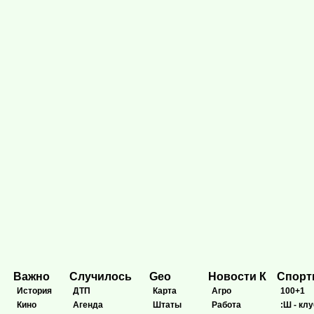
Важно
Случилось
Geo
Новости К
Спор
История
ДТП
Карта
Агро
100+1
Кино
Агенда
Штаты
Работа
:Ш - клу