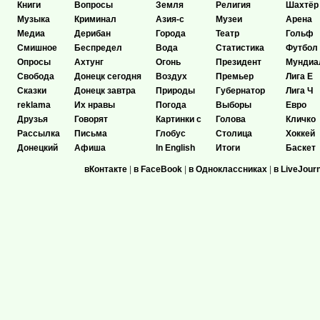
Книги
Вопросы
Земля
Религия
Шахтёр
Музыка
Криминал
Азия-с
Музеи
Арена
Медиа
Дерибан
Города
Театр
Гольф
Смишное
Беспредел
Вода
Статистика
Футбол
Опросы
Ахтунг
Огонь
Президент
Мундиа
Свобода
Донецк сегодня
Воздух
Премьер
Лига Е
Сказки
Донецк завтра
Природы
Губернатор
Лига Ч
reklama
Их нравы
Погода
Выборы
Евро
Друзья
Говорят
Картинки с
Голова
Кличко
Рассылка
Письма
Глобус
Столица
Хоккей
Донецкий
Афиша
In English
Итоги
Баскет
вКонтакте
|
в FaceBook
|
в Одноклассниках
|
в LiveJour