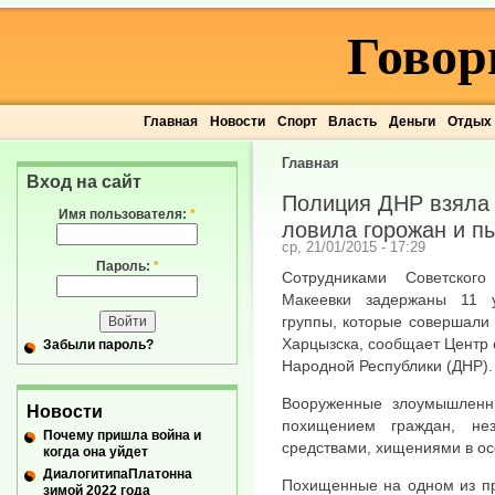
Говор
Главная
Новости
Спорт
Власть
Деньги
Отдых
Главная
Вход на сайт
Полиция ДНР взяла 
Имя пользователя:
*
ловила горожан и п
ср, 21/01/2015 - 17:29
Пароль:
*
Сотрудниками Советског
Макеевки задержаны 11 у
группы, которые совершали
Харцызска, сообщает Центр
Забыли пароль?
Народной Республики (ДНР).
Вооруженные злоумышленн
Новости
похищением граждан, не
Почему пришла война и
средствами, хищениями в ос
когда она уйдет
ДиалогитипаПлатонна
Похищенные на одном из пр
зимой 2022 года