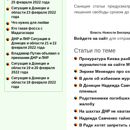
25 февраля 2022 года
Санкция статьи предусмат
Ситуация в Донецке и
лишения свободы сроком до 
области 23 февраля 2022
года
Что нужно для любви
Кто такая фосса с
Власть
Новости
Беспре
Мадагаскара
Войдите на сайт
для отправ
ДНР и ЛНР Ситуация в
Донецке и области 21 и 22
февраля 2022 года
Статьи по теме
Владимир Путин объявил о
признании ДНР и ЛНР
Прокуратура Киева раз
Ситуация в Донецке и
журналистов на сайте 
области 19 и 20 февраля
Энрике Менендес про о
2022 года
Ситуация в Донецке и
В деле об избиении жу
области 18 февраля 2022
В Донецке Надежда Савч
года
пленных
Родственники погибших
жалобу
На шахтах ДНР не хвата
Надежда Савченко тайн
В Раде хотят запретить