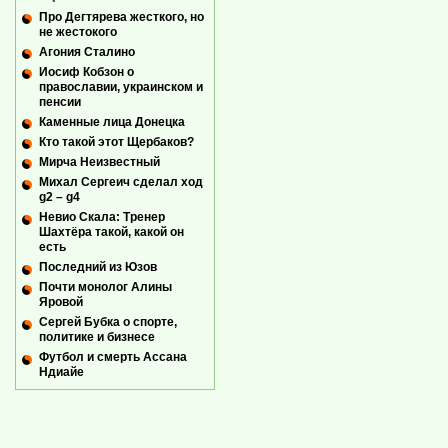
Про Дегтярева жесткого, но
не жестокого
Агония Сталино
Иосиф Кобзон о
православии, украинском и
пенсии
Каменные лица Донецка
Кто такой этот Щербаков?
Мирча Неизвестный
Михал Сергеич сделал ход
g2 – g4
Невио Скала: Тренер
Шахтёра такой, какой он
есть
Последний из Юзов
Почти монолог Алины
Яровой
Сергей Бубка о спорте,
политике и бизнесе
Футбол и смерть Ассана
Ндиайе