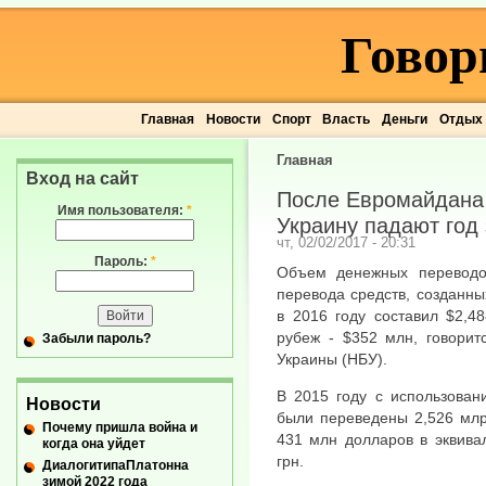
Говор
Главная
Новости
Спорт
Власть
Деньги
Отдых
Главная
Вход на сайт
После Евромайдана
Имя пользователя:
*
Украину падают год 
чт, 02/02/2017 - 20:31
Пароль:
*
Объем денежных переводо
перевода средств, созданны
в 2016 году составил $2,4
рубеж - $352 млн, говорит
Забыли пароль?
Украины (НБУ).
В 2015 году с использован
Новости
были переведены 2,526 млр
Почему пришла война и
431 млн долларов в эквива
когда она уйдет
грн.
ДиалогитипаПлатонна
зимой 2022 года