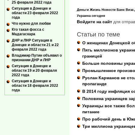
25 февраля 2022 года
Ситуация в Донецке и
Деньги
Жизнь
Новости
Банк
Виза
области 23 февраля 2022
Украина сегодня
года
Войдите на сайт
для отправ
Что нужно для любви
Кто такая фосса с
Статьи по теме
Мадагаскара
ДНР и ЛНР Ситуация в
О женщинах Донецкой об
Донецке и области 21 и 22
февраля 2022 года
Пять миллионов украинц
Владимир Путин объявил о
границей
признании ДНР и ЛНР
Больше половины украи
Ситуация в Донецке и
Промышленное производ
области 19 и 20 февраля
2022 года
Руслан Карманов не сто
Ситуация в Донецке и
пропаганде
области 18 февраля 2022
года
В 2014 году инфляция с
Половина украинцев зар
Украинцы все также бо
питание
Про рабочий день в Юж
Три миллиона украинце