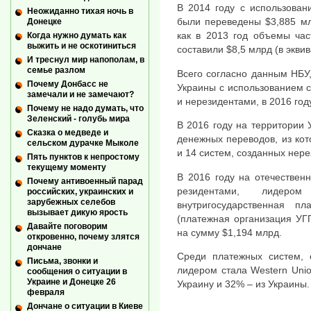
В 2014 году с использован
Неожиданно тихая ночь в
были переведены $3,885 мл
Донецке
как в 2013 год объемы час
Когда нужно думать как
выжить и не оскотиниться
составили $8,5 млрд (в эквив
И треснул мир напополам, в
семье разлом
Всего согласно данным НБУ
Почему Донбасс не
Украины с использованием 
замечали и не замечают?
и нерезидентами, в 2016 год
Почему не надо думать, что
Зеленский - голубь мира
В 2016 году на территории 
Сказка о медведе и
денежных переводов, из кот
сельском дурачке Мыколе
и 14 систем, созданных нер
Пять пунктов к непростому
текущему моменту
В 2016 году на отечествен
Почему антивоенный парад
резидентами, лидер
российских, украинских и
зарубежных селебов
внутригосударственная п
вызывает дикую ярость
(платежная организация УГ
Давайте поговорим
на сумму $1,194 млрд.
откровенно, почему злятся
дончане
Среди платежных систем, 
Письма, звонки и
лидером стала Western Uni
сообщения о ситуации в
Украине и Донецке 26
Украину и 32% – из Украины.
февраля
Дончане о ситуации в Киеве