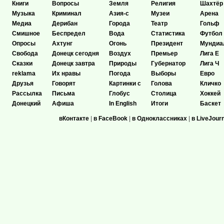
Книги
Вопросы
Земля
Религия
Шахтёр
Музыка
Криминал
Азия-с
Музеи
Арена
Медиа
Дерибан
Города
Театр
Гольф
Смишное
Беспредел
Вода
Статистика
Футбол
Опросы
Ахтунг
Огонь
Президент
Мундиа
Свобода
Донецк сегодня
Воздух
Премьер
Лига Е
Сказки
Донецк завтра
Природы
Губернатор
Лига Ч
reklama
Их нравы
Погода
Выборы
Евро
Друзья
Говорят
Картинки с
Голова
Кличко
Рассылка
Письма
Глобус
Столица
Хоккей
Донецкий
Афиша
In English
Итоги
Баскет
вКонтакте
|
в FaceBook
|
в Одноклассниках
|
в LiveJour