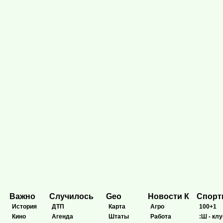
Важно
Случилось
Geo
Новости К
Спор
История
ДТП
Карта
Агро
100+1
Кино
Агенда
Штаты
Работа
:Ш - клу