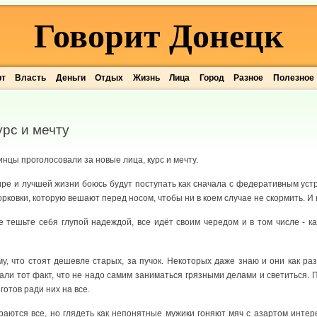
Говорит Донецк
рт
Власть
Деньги
Отдых
Жизнь
Лица
Город
Разное
Полезное
урс и мечту
инцы проголосовали за новые лица, курс и мечту.
ре и лучшей жизни боюсь будут поступать как сначала с федеративным устр
орковки, которую вешают перед носом, чтобы ни в коем случае не скормить. И 
е тешьте себя глупой надеждой, все идёт своим чередом и в том числе - 
у, что стоят дешевле старых, за пучок. Некоторых даже знаю и они как раз
нали тот факт, что не надо самим заниматься грязными делами и светиться. П
готов ради них на все.
аются все, но глядеть как непонятные мужики гоняют мяч с азартом интер