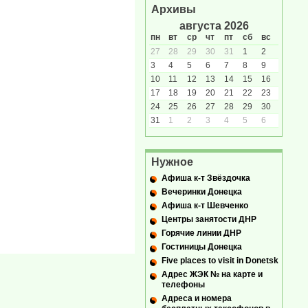
Архивы
августа 2026
пн
вт
ср
чт
пт
сб
вс
27
28
29
30
31
1
2
3
4
5
6
7
8
9
10
11
12
13
14
15
16
17
18
19
20
21
22
23
24
25
26
27
28
29
30
31
1
2
3
4
5
6
Нужное
Афиша к-т Звёздочка
Вечеринки Донецка
Афиша к-т Шевченко
Центры занятости ДНР
Горячие линии ДНР
Гостиницы Донецка
Five places to visit in Donetsk
Адрес ЖЭК № на карте и
телефоны
Адреса и номера