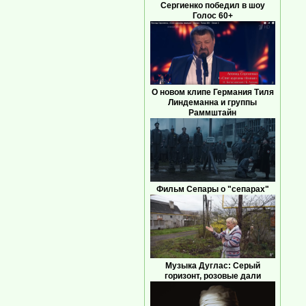
Сергиенко победил в шоу
Голос 60+
О новом клипе Германия Тиля
Линдеманна и группы
Раммштайн
Фильм Сепары о "сепарах"
Музыка Дуглас: Серый
горизонт, розовые дали