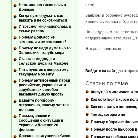
ними.
Неожиданно тихая ночь в
Донецке
Банкиры и особенно руководи
Когда нужно думать как
выжить и не оскотиниться
именно футболисты. Удивите
И треснул мир напополам, в
семье разлом
На следующем этапе осталос
Почему Донбасс не
подержанными авто, певец, 
замечали и не замечают?
Почему не надо думать, что
Это дело политиков
Зеленский - голубь мира
Сказка о медведе и
сельском дурачке Мыколе
Пять пунктов к непростому
Войдите на сайт
для отправк
текущему моменту
Почему антивоенный парад
Статьи по теме
российских, украинских и
зарубежных селебов
Живут 30 миллионов, а го
вызывает дикую ярость
Как остаться в курсе по
Давайте поговорим
откровенно, почему злятся
Как поверить в человека,
дончане
Томос, которого нет
Письма, звонки и
сообщения о ситуации в
Почему в Украине больше
Украине и Донецке 26
Почему после выборов в 
февраля
Дончане о ситуации в Киеве
Почему на выборах мног