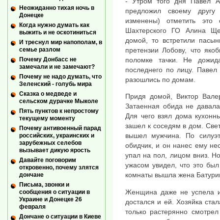
- Утром того дня Павел А
Неожиданно тихая ночь в
предложил своему другу
Донецке
изменены) отметить это 
Когда нужно думать как
Шахтерского ГО Алина Ще
выжить и не оскотиниться
домой, то встретили пасын
И треснул мир напополам, в
претензии Лобову, что яко
семье разлом
поломке тачки. Не дожид
Почему Донбасс не
замечали и не замечают?
последнего по лицу. Павел
Почему не надо думать, что
разошлись по домам.
Зеленский - голубь мира
Сказка о медведе и
Придя домой, Виктор Вале
сельском дурачке Мыколе
Затаенная обида не давала
Пять пунктов к непростому
Для чего взял дома кухонн
текущему моменту
зашел к соседям в дом. Све
Почему антивоенный парад
вышел мужчина. По силуэт
российских, украинских и
зарубежных селебов
обидчик, и он нанес ему не
вызывает дикую ярость
упал на пол, лицом вниз. Но
Давайте поговорим
ужасом увидел, что это был
откровенно, почему злятся
комнаты вышла жена Батури
дончане
Письма, звонки и
Женщина даже не успела и 
сообщения о ситуации в
Украине и Донецке 26
достался и ей. Хозяйка стал
февраля
только растерянно смотрел
Дончане о ситуации в Киеве