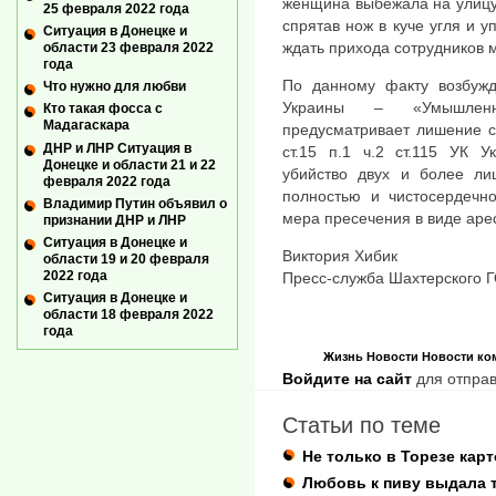
женщина выбежала на улицу.
25 февраля 2022 года
спрятав нож в куче угля и у
Ситуация в Донецке и
ждать прихода сотрудников 
области 23 февраля 2022
года
По данному факту возбужд
Что нужно для любви
Украины – «Умышленн
Кто такая фосса с
Мадагаскара
предусматривает лишение св
ДНР и ЛНР Ситуация в
ст.15 п.1 ч.2 ст.115 УК
Донецке и области 21 и 22
убийство двух и более ли
февраля 2022 года
полностью и чистосердечн
Владимир Путин объявил о
мера пресечения в виде аре
признании ДНР и ЛНР
Ситуация в Донецке и
Виктория Хибик
области 19 и 20 февраля
2022 года
Пресс-служба Шахтерского 
Ситуация в Донецке и
области 18 февраля 2022
года
Жизнь
Новости
Новости ко
Войдите на сайт
для отправ
Статьи по теме
Не только в Торезе кар
Любовь к пиву выдала 