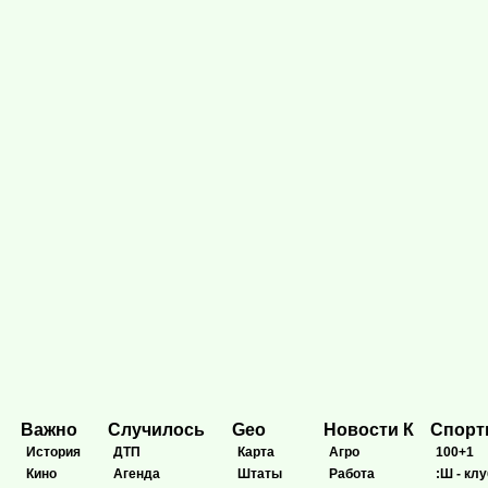
Важно
Случилось
Geo
Новости К
Спор
История
ДТП
Карта
Агро
100+1
Кино
Агенда
Штаты
Работа
:Ш - клу