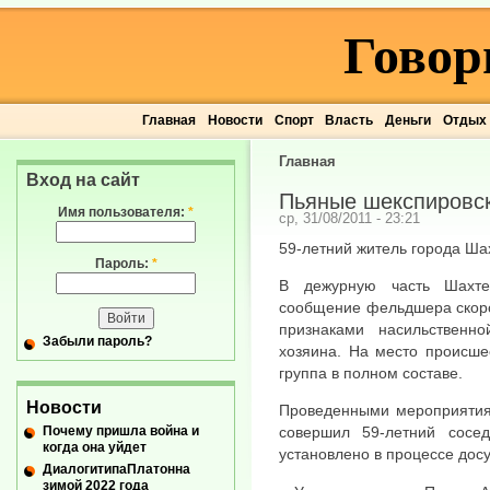
Говор
Главная
Новости
Спорт
Власть
Деньги
Отдых
Главная
Вход на сайт
Пьяные шекспировск
Имя пользователя:
*
ср, 31/08/2011 - 23:21
59-летний житель города Шах
Пароль:
*
В дежурную часть Шахте
сообщение фельдшера скоро
признаками насильственн
Забыли пароль?
хозяина. На место происше
группа в полном составе.
Новости
Проведенными мероприятиям
Почему пришла война и
совершил 59-летний сосе
когда она уйдет
установлено в процессе досу
ДиалогитипаПлатонна
зимой 2022 года