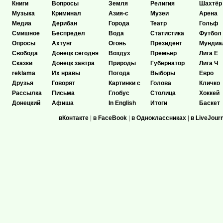
Книги
Вопросы
Земля
Религия
Шахтёр
Музыка
Криминал
Азия-с
Музеи
Арена
Медиа
Дерибан
Города
Театр
Гольф
Смишное
Беспредел
Вода
Статистика
Футбол
Опросы
Ахтунг
Огонь
Президент
Мундиа
Свобода
Донецк сегодня
Воздух
Премьер
Лига Е
Сказки
Донецк завтра
Природы
Губернатор
Лига Ч
reklama
Их нравы
Погода
Выборы
Евро
Друзья
Говорят
Картинки с
Голова
Кличко
Рассылка
Письма
Глобус
Столица
Хоккей
Донецкий
Афиша
In English
Итоги
Баскет
вКонтакте
|
в FaceBook
|
в Одноклассниках
|
в LiveJour