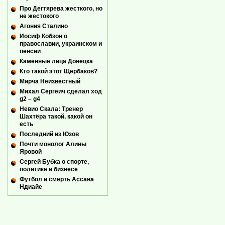
Про Дегтярева жесткого, но
не жестокого
Агония Сталино
Иосиф Кобзон о
православии, украинском и
пенсии
Каменные лица Донецка
Кто такой этот Щербаков?
Мирча Неизвестный
Михал Сергеич сделал ход
g2 – g4
Невио Скала: Тренер
Шахтёра такой, какой он
есть
Последний из Юзов
Почти монолог Алины
Яровой
Сергей Бубка о спорте,
политике и бизнесе
Футбол и смерть Ассана
Ндиайе