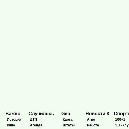
Важно
Случилось
Geo
Новости К
Спор
История
ДТП
Карта
Агро
100+1
Кино
Агенда
Штаты
Работа
:Ш - клу