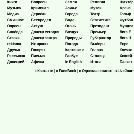
Книги
Вопросы
Земля
Религия
Шахтёр
Музыка
Криминал
Азия-с
Музеи
Арена
Медиа
Дерибан
Города
Театр
Гольф
Смишное
Беспредел
Вода
Статистика
Футбол
Опросы
Ахтунг
Огонь
Президент
Мундиа
Свобода
Донецк сегодня
Воздух
Премьер
Лига Е
Сказки
Донецк завтра
Природы
Губернатор
Лига Ч
reklama
Их нравы
Погода
Выборы
Евро
Друзья
Говорят
Картинки с
Голова
Кличко
Рассылка
Письма
Глобус
Столица
Хоккей
Донецкий
Афиша
In English
Итоги
Баскет
вКонтакте
|
в FaceBook
|
в Одноклассниках
|
в LiveJour