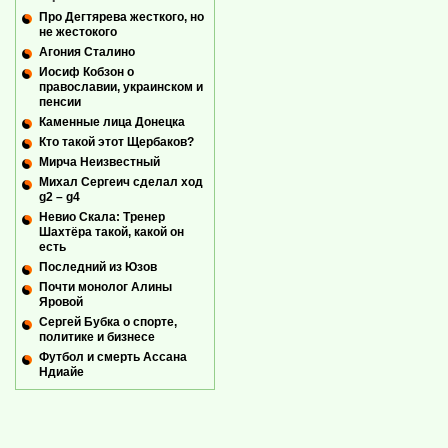
Про Дегтярева жесткого, но
не жестокого
Агония Сталино
Иосиф Кобзон о
православии, украинском и
пенсии
Каменные лица Донецка
Кто такой этот Щербаков?
Мирча Неизвестный
Михал Сергеич сделал ход
g2 – g4
Невио Скала: Тренер
Шахтёра такой, какой он
есть
Последний из Юзов
Почти монолог Алины
Яровой
Сергей Бубка о спорте,
политике и бизнесе
Футбол и смерть Ассана
Ндиайе