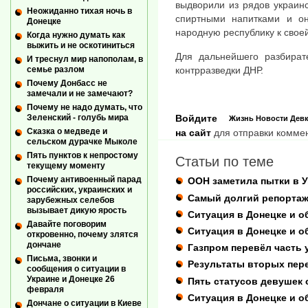
выдворили из рядов украин
Неожиданно тихая ночь в
спиртными напитками и он
Донецке
народную республику к свое
Когда нужно думать как
выжить и не оскотиниться
Для дальнейшего разбират
И треснул мир напополам, в
контрразведки ДНР.
семье разлом
Почему Донбасс не
замечали и не замечают?
Почему не надо думать, что
Зеленский - голубь мира
Войдите
Жизнь
Новости
Дев
Сказка о медведе и
на сайт
для отправки комме
сельском дурачке Мыколе
Пять пунктов к непростому
Статьи по теме
текущему моменту
Почему антивоенный парад
ООН заметила пытки в 
российских, украинских и
Самый долгий репорта
зарубежных селебов
вызывает дикую ярость
Ситуация в Донецке и о
Давайте поговорим
Ситуация в Донецке и об
откровенно, почему злятся
дончане
Газпром перевёл часть 
Письма, звонки и
Результаты вторых пер
сообщения о ситуации в
Украине и Донецке 26
Пять статусов девушек 
февраля
Ситуация в Донецке и об
Дончане о ситуации в Киеве