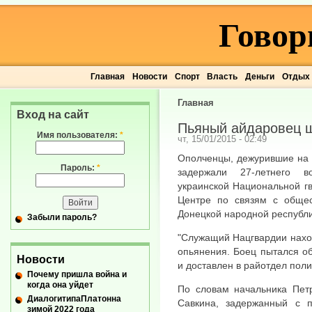
Говор
Главная
Новости
Спорт
Власть
Деньги
Отдых
Главная
Вход на сайт
Пьяный айдаровец 
Имя пользователя:
*
чт, 15/01/2015 - 02:49
Ополченцы, дежурившие на 
Пароль:
*
задержали 27-летнего в
украинской Национальной г
Центре по связям с обще
Донецкой народной республи
Забыли пароль?
"Служащий Нацгвардии наход
опьянения. Боец пытался о
Новости
и доставлен в райотдел пол
Почему пришла война и
когда она уйдет
По словам начальника Пет
ДиалогитипаПлатонна
Савкина, задержанный с п
зимой 2022 года