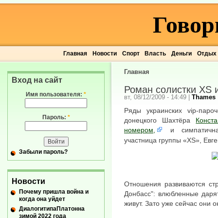
Говор
Главная
Новости
Спорт
Власть
Деньги
Отдых
Главная
Вход на сайт
Роман солистки ХS 
Имя пользователя:
*
вт, 08/12/2009 - 14:49
|
Thames
Ряды украинских vip-паро
Пароль:
*
донецкого Шахтёра
Конст
номером,
и симпатичн
участница группы «XS», Евге
Забыли пароль?
Новости
Отношения развиваются стр
Почему пришла война и
Донбасс": влюбленные дарят
когда она уйдет
живут. Зато уже сейчас они 
ДиалогитипаПлатонна
зимой 2022 года