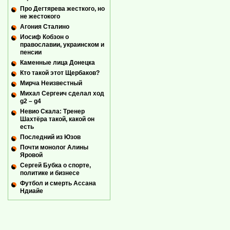
Про Дегтярева жесткого, но
не жестокого
Агония Сталино
Иосиф Кобзон о
православии, украинском и
пенсии
Каменные лица Донецка
Кто такой этот Щербаков?
Мирча Неизвестный
Михал Сергеич сделал ход
g2 – g4
Невио Скала: Тренер
Шахтёра такой, какой он
есть
Последний из Юзов
Почти монолог Алины
Яровой
Сергей Бубка о спорте,
политике и бизнесе
Футбол и смерть Ассана
Ндиайе