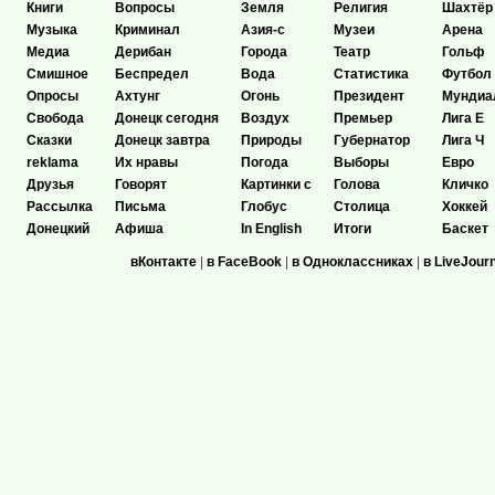
Книги
Вопросы
Земля
Религия
Шахтёр
Музыка
Криминал
Азия-с
Музеи
Арена
Медиа
Дерибан
Города
Театр
Гольф
Смишное
Беспредел
Вода
Статистика
Футбол
Опросы
Ахтунг
Огонь
Президент
Мундиа
Свобода
Донецк сегодня
Воздух
Премьер
Лига Е
Сказки
Донецк завтра
Природы
Губернатор
Лига Ч
reklama
Их нравы
Погода
Выборы
Евро
Друзья
Говорят
Картинки с
Голова
Кличко
Рассылка
Письма
Глобус
Столица
Хоккей
Донецкий
Афиша
In English
Итоги
Баскет
вКонтакте
|
в FaceBook
|
в Одноклассниках
|
в LiveJour