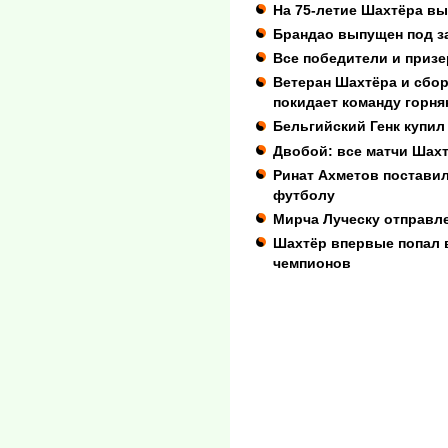
На 75-летие Шахтёра вы
Брандао выпущен под з
Все победители и приз
Ветеран Шахтёра и сбо
покидает команду горня
Бельгийский Генк купил
Двобой: все матчи Шах
Ринат Ахметов поставил
футболу
Мирча Луческу отправле
Шахтёр впервые попал 
чемпионов