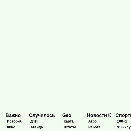
Важно
Случилось
Geo
Новости К
Спор
История
ДТП
Карта
Агро
100+1
Кино
Агенда
Штаты
Работа
:Ш - клу