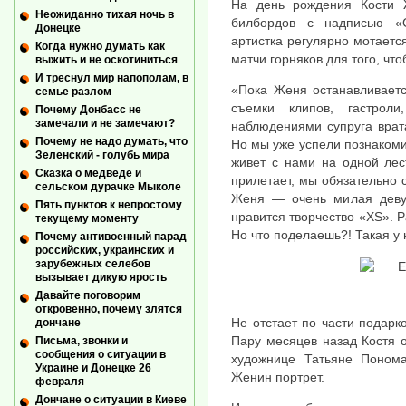
На день рождения Кости 
Неожиданно тихая ночь в
билбордов с надписью «
Донецке
артистка регулярно мотаетс
Когда нужно думать как
матчи горняков для того, чт
выжить и не оскотиниться
И треснул мир напополам, в
«Пока Женя останавливаетс
семье разлом
съемки клипов, гастрол
Почему Донбасс не
замечали и не замечают?
наблюдениями супруга вра
Почему не надо думать, что
Но мы уже успели познакоми
Зеленский - голубь мира
живет с нами на одной лес
Сказка о медведе и
прилетает, мы обязательно с
сельском дурачке Мыколе
Женя — очень милая девуш
Пять пунктов к непростому
нравится творчество «XS». Р
текущему моменту
Но что поделаешь?! Такая у 
Почему антивоенный парад
российских, украинских и
зарубежных селебов
вызывает дикую ярость
Давайте поговорим
откровенно, почему злятся
Не отстает по части подарк
дончане
Пару месяцев назад Костя 
Письма, звонки и
сообщения о ситуации в
художнице Татьяне Понома
Украине и Донецке 26
Женин портрет.
февраля
Дончане о ситуации в Киеве