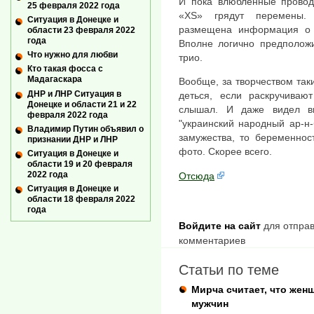
И пока влюбленные проводя
25 февраля 2022 года
«XS» грядут перемены.
Ситуация в Донецке и
размещена информация о 
области 23 февраля 2022
года
Вполне логично предположи
Что нужно для любви
трио.
Кто такая фосса с
Мадагаскара
Вообще, за творчеством таки
ДНР и ЛНР Ситуация в
деться, если раскручиваю
Донецке и области 21 и 22
слышал. И даже видел в
февраля 2022 года
"украинский народный ар-н-
Владимир Путин объявил о
замужества, то беременнос
признании ДНР и ЛНР
фото. Скорее всего.
Ситуация в Донецке и
области 19 и 20 февраля
2022 года
Отсюда
Ситуация в Донецке и
области 18 февраля 2022
года
Войдите на сайт
для отправ
комментариев
Статьи по теме
Мирча считает, что жен
мужчин