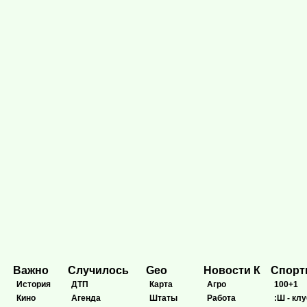
Важно
Случилось
Geo
Новости К
Спор
История
ДТП
Карта
Агро
100+1
Кино
Агенда
Штаты
Работа
:Ш - клу