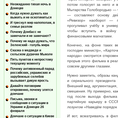
Неожиданно тихая ночь в
потом голосует за него и 
Донецке
Мытарства Голобородько — ч
Когда нужно думать как
— составляют основу де
выжить и не оскотиниться
«Ревизор» наоборот — п
И треснул мир напополам, в
прогуливал учёбу в универ
семье разлом
чтобы вступить в войну
Почему Донбасс не
замечали и не замечают?
финансовыми магнатами.
Почему не надо думать, что
Конечно, на фоне таких ве
Зеленский - голубь мира
господин министр», «Карто
Сказка о медведе и
сельском дурачке Мыколе
народа» смотрится открове
Пять пунктов к непростому
прорыв этого фильма в реал
текущему моменту
совсем другими глазами.
Почему антивоенный парад
российских, украинских и
Нужно заметить, образы кан
зарубежных селебов
и сериального президента 
вызывает дикую ярость
Внешний вид, аргументация,
Давайте поговорим
откровенно, почему злятся
смешения. Ну примерно, как
дончане
год после выхода фильма
Письма, звонки и
партийную карьеру в ССС
сообщения о ситуации в
лозунгом «Наведём порядок в
Украине и Донецке 26
февраля
И вот, всматриваясь в фил
Дончане о ситуации в Киеве