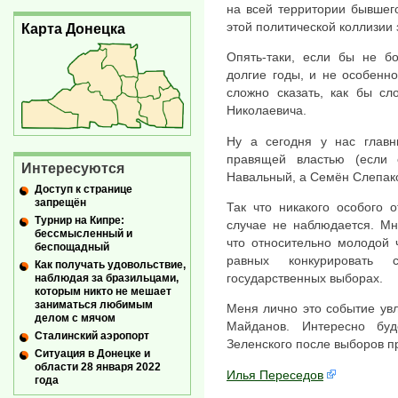
на всей территории бывшег
этой политической коллизии 
Карта Донецка
Опять-таки, если бы не бо
долгие годы, и не особенно
сложно сказать, как бы сл
Николаевича.
Ну а сегодня у нас главн
правящей властью (если 
Интересуются
Навальный, а Семён Слепак
Доступ к странице
запрещён
Так что никакого особого 
Турнир на Кипре:
случае не наблюдается. Мн
бессмысленный и
что относительно молодой 
беспощадный
равных конкурировать 
Как получать удовольствие,
государственных выборах.
наблюдая за бразильцами,
которым никто не мешает
заниматься любимым
Меня лично это событие увл
делом с мячом
Майданов. Интересно буд
Сталинский аэропорт
Зеленского после выборов п
Ситуация в Донецке и
области 28 января 2022
Илья Переседов
года