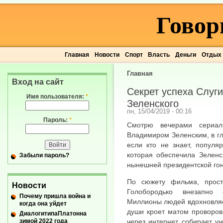
Говор
Главная
Новости
Спорт
Власть
Деньги
Отдых
Главная
Вход на сайт
Секрет успеха Слуг
Имя пользователя:
*
Зеленского
пн, 15/04/2019 - 00:16
Пароль:
*
Смотрю вечерами сериал
Владимиром Зеленским, в г
если кто не знает, популя
которая обеспечила Зеленс
Забыли пароль?
нынешней президентской гон
По сюжету фильма, прост
Новости
Голобородько внезапно 
Почему пришла война и
Миллионы людей вдохновляет
когда она уйдет
души кроет матом проворов
ДиалогитипаПлатонна
зимой 2022 года
через интернет собирает уч