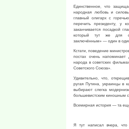
Единственное, что защища
народная любовь и силовы
главный олигарх с горечью
перечить президенту, у к
заканчивается посадкой гла
который тут же для оп
заключённым» — один в один
Кстати, поведение министро
постах очень напоминает 
народа в советских фильма
Советского Союза».
Удивительно, что, открещи
ругая Путина, украинцы в 
выбирают слегка модерниз
большевистским киношным с
Всемирная история — та ещё
Я тут написал вчера, чт