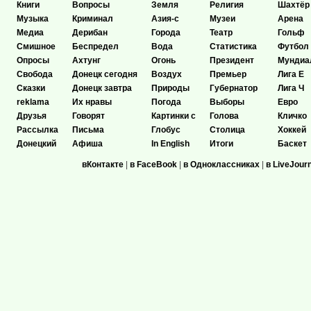
Книги
Вопросы
Земля
Религия
Шахтёр
Музыка
Криминал
Азия-с
Музеи
Арена
Медиа
Дерибан
Города
Театр
Гольф
Смишное
Беспредел
Вода
Статистика
Футбол
Опросы
Ахтунг
Огонь
Президент
Мундиа
Свобода
Донецк сегодня
Воздух
Премьер
Лига Е
Сказки
Донецк завтра
Природы
Губернатор
Лига Ч
reklama
Их нравы
Погода
Выборы
Евро
Друзья
Говорят
Картинки с
Голова
Кличко
Рассылка
Письма
Глобус
Столица
Хоккей
Донецкий
Афиша
In English
Итоги
Баскет
вКонтакте
|
в FaceBook
|
в Одноклассниках
|
в LiveJour