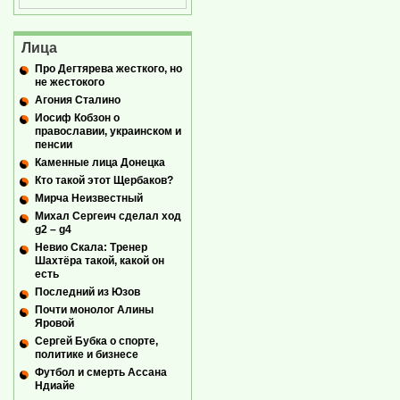
Лица
Про Дегтярева жесткого, но
не жестокого
Агония Сталино
Иосиф Кобзон о
православии, украинском и
пенсии
Каменные лица Донецка
Кто такой этот Щербаков?
Мирча Неизвестный
Михал Сергеич сделал ход
g2 – g4
Невио Скала: Тренер
Шахтёра такой, какой он
есть
Последний из Юзов
Почти монолог Алины
Яровой
Сергей Бубка о спорте,
политике и бизнесе
Футбол и смерть Ассана
Ндиайе