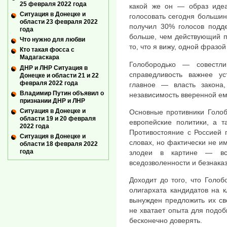
25 февраля 2022 года
какой же он — образ идеал
Ситуация в Донецке и
голосовать сегодня большин
области 23 февраля 2022
получил 30% голосов подд
года
больше, чем действующий п
Что нужно для любви
то, что я вижу, одной фразо
Кто такая фосса с
Мадагаскара
Голобородько — совестл
ДНР и ЛНР Ситуация в
справедливость важнее ус
Донецке и области 21 и 22
февраля 2022 года
главное — власть закона
Владимир Путин объявил о
независимость вверенной ем
признании ДНР и ЛНР
Ситуация в Донецке и
Основные противники Голо
области 19 и 20 февраля
европейские политики, а т
2022 года
Противостояние с Россией 
Ситуация в Донецке и
словах, но фактически не и
области 18 февраля 2022
года
злодеи в картине — все
вседозволенности и безнака
Доходит до того, что Голо
олигархата кандидатов на 
вынужден предложить их сво
не хватает опыта для подоб
бесконечно доверять.