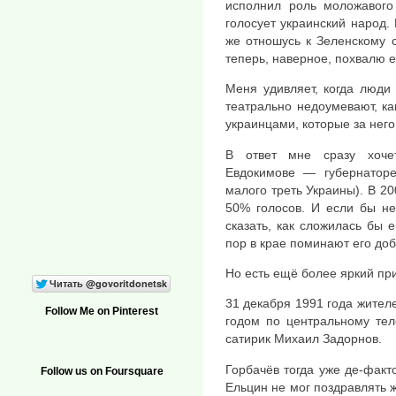
исполнил роль моложавого 
голосует украинский народ. 
же отношусь к Зеленскому 
теперь, наверное, похвалю 
Меня удивляет, когда люди
театрально недоумевают, ка
украинцами, которые за него
В ответ мне сразу хоче
Евдокимове — губернатор
малого треть Украины). В 2
50% голосов. И если бы не
сказать, как сложилась бы 
пор в крае поминают его до
Но есть ещё более яркий пр
31 декабря 1991 года жител
Follow Me on Pinterest
годом по центральному тел
сатирик Михаил Задорнов.
Горбачёв тогда уже де-факт
Follow us on Foursquare
Ельцин не мог поздравлять 