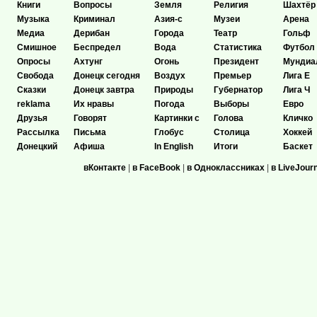
Книги
Вопросы
Земля
Религия
Шахтёр
Музыка
Криминал
Азия-с
Музеи
Арена
Медиа
Дерибан
Города
Театр
Гольф
Смишное
Беспредел
Вода
Статистика
Футбол
Опросы
Ахтунг
Огонь
Президент
Мундиа
Свобода
Донецк сегодня
Воздух
Премьер
Лига Е
Сказки
Донецк завтра
Природы
Губернатор
Лига Ч
reklama
Их нравы
Погода
Выборы
Евро
Друзья
Говорят
Картинки с
Голова
Кличко
Рассылка
Письма
Глобус
Столица
Хоккей
Донецкий
Афиша
In English
Итоги
Баскет
вКонтакте
|
в FaceBook
|
в Одноклассниках
|
в LiveJour