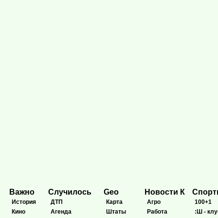
Важно
Случилось
Geo
Новости К
Спор
История
ДТП
Карта
Агро
100+1
Кино
Агенда
Штаты
Работа
:Ш - клу