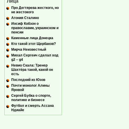
Лица
Про Дегтярева жесткого, но
не жестокого
Агония Сталино
Иосиф Кобзон о
православии, украинском и
пенсии
Каменные лица Донецка
Кто такой этот Щербаков?
Мирча Неизвестный
Михал Сергеич сделал ход
g2 – g4
Невио Скала: Тренер
Шахтёра такой, какой он
есть
Последний из Юзов
Почти монолог Алины
Яровой
Сергей Бубка о спорте,
политике и бизнесе
Футбол и смерть Ассана
Ндиайе