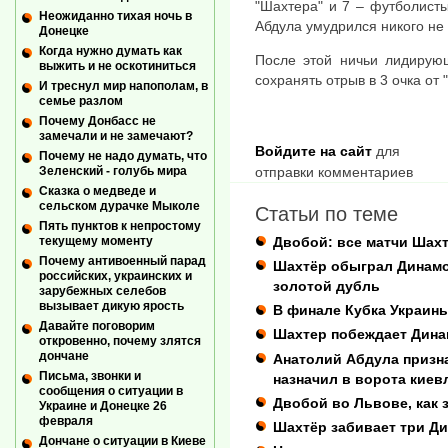
"Шахтера" и 7 – футболист
Неожиданно тихая ночь в
Абдула умудрился никого не 
Донецке
Когда нужно думать как
После этой ничьи лидирую
выжить и не оскотиниться
сохранять отрыв в 3 очка от 
И треснул мир напополам, в
семье разлом
Почему Донбасс не
замечали и не замечают?
Войдите на сайт
для
Почему не надо думать, что
отправки комментариев
Зеленский - голубь мира
Сказка о медведе и
сельском дурачке Мыколе
Статьи по теме
Пять пунктов к непростому
Двобой: все матчи Шах
текущему моменту
Почему антивоенный парад
Шахтёр обыграл Динамо
российских, украинских и
золотой дубль
зарубежных селебов
вызывает дикую ярость
В финале Кубка Украины
Давайте поговорим
Шахтер побеждает Дина
откровенно, почему злятся
дончане
Анатолий Абдула призна
Письма, звонки и
назначил в ворота киевл
сообщения о ситуации в
Двобой во Львове, как 
Украине и Донецке 26
февраля
Шахтёр забивает три Ди
Дончане о ситуации в Киеве