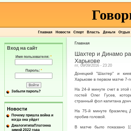
Говор
Главная
Новости
Спорт
Власть
Деньги
Отдых
Главная
Вход на сайт
Шахтер и Динамо ра
Имя пользователя:
*
Харькове
пт, 09/09/2016 - 23:20
Пароль:
*
Донецкий "Шахтер" и кие
Харькове в первом матче 7-г
На 24-й минуте счет в этой
Забыли пароль?
гостей Олег Гусев, кото
странный фол капитана дон
Новости
На 75-й минуте бразилец Д
Почему пришла война и
пробив головой.
когда она уйдет
ДиалогитипаПлатонна
В матче было показано 11
зимой 2022 года