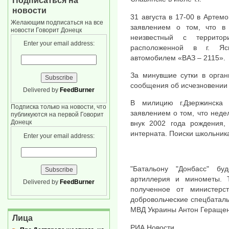
Подписаться на
новости
31 августа в 17-00 в Артем
Желающим подписаться на все
заявлением о том, что в
новости Говорит Донецк
неизвестный с террито
Enter your email address:
расположенной в г. Яси
автомобилем «ВАЗ – 2115».
За минувшие сутки в орган
сообщения об исчезновении 
Delivered by
FeedBurner
В милицию г.Дзержинска 
Подписка только на новости, что
заявлением о том, что неде
публикуются на первой Говорит
Донецк
внук 2002 года рождения, 
интерната. Поиски школьник
Enter your email address:
"Батальону "Донбасс" бу
артиллерия и минометы. Т
Delivered by
FeedBurner
полученное от министерс
добровольческие спецбаталь
МВД Украины Антон Геращен
Лица
РИА Новости