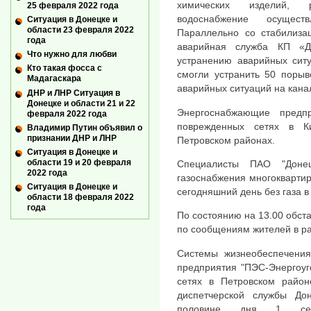
химических изделий, р
25 февраля 2022 года
водоснабжение осущес
Ситуация в Донецке и
области 23 февраля 2022
Параллельно со стабилизац
года
аварийная служба КП «Д
Что нужно для любви
устранению аварийных сит
Кто такая фосса с
смогли устранить 50 порыв
Мадагаскара
аварийных ситуаций на кана
ДНР и ЛНР Ситуация в
Донецке и области 21 и 22
Энергоснабжающие предп
февраля 2022 года
поврежденных сетях в К
Владимир Путин объявил о
признании ДНР и ЛНР
Петровском районах.
Ситуация в Донецке и
области 19 и 20 февраля
Специалисты ПАО "Донец
2022 года
газоснабжения многоквартир
Ситуация в Донецке и
сегодняшний день без газа в
области 18 февраля 2022
года
По состоянию на 13.00 обст
по сообщениям жителей в ра
Системы жизнеобеспечения
предприятия "ПЭС-Энергоуг
сетях в Петровском райо
диспетчерской службы Дон
половине дня 1 сент