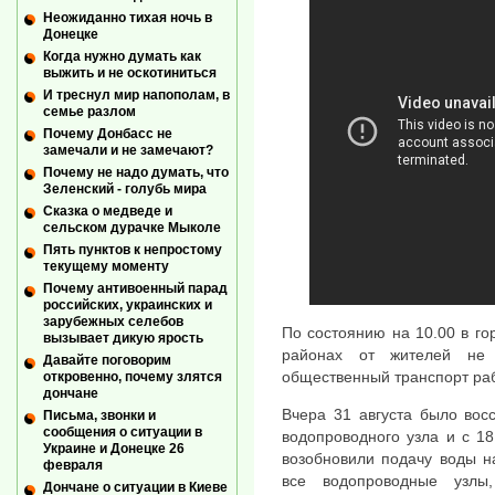
Неожиданно тихая ночь в
Донецке
Когда нужно думать как
выжить и не оскотиниться
И треснул мир напополам, в
семье разлом
Почему Донбасс не
замечали и не замечают?
Почему не надо думать, что
Зеленский - голубь мира
Сказка о медведе и
сельском дурачке Мыколе
Пять пунктов к непростому
текущему моменту
Почему антивоенный парад
российских, украинских и
зарубежных селебов
По состоянию на 10.00 в го
вызывает дикую ярость
районах от жителей не 
Давайте поговорим
общественный транспорт ра
откровенно, почему злятся
дончане
Вчера 31 августа было вос
Письма, звонки и
сообщения о ситуации в
водопроводного узла и с 1
Украине и Донецке 26
возобновили подачу воды н
февраля
все водопроводные узлы
Дончане о ситуации в Киеве