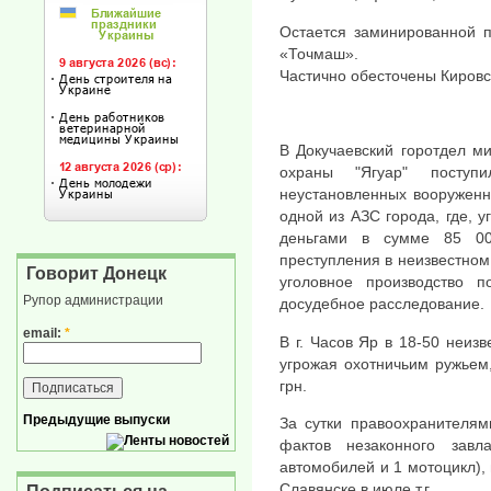
Остается заминированной п
«Точмаш».
Частично обесточены Кировс
В Докучаевский горотдел м
охраны "Ягуар" посту
неустановленных вооруженн
одной из АЗС города, где, 
деньгами в сумме 85 00
преступления в неизвестном
Говорит Донецк
уголовное производство 
Рупор администрации
досудебное расследование.
email:
*
В г. Часов Яр в 18-50 неи
угрожая охотничьим ружьем
грн.
Предыдущие выпуски
За сутки правоохранителям
фактов незаконного завл
автомобилей и 1 мотоцикл), 
Славянске в июле т.г.