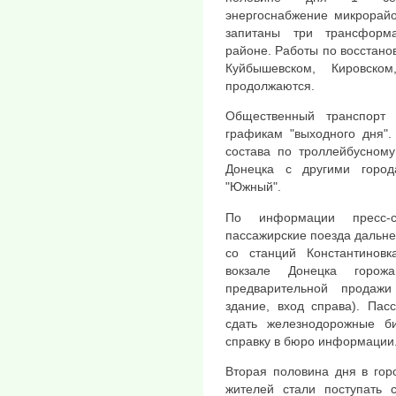
энергоснабжение микрорайо
запитаны три трансформ
районе. Работы по восстан
Куйбышевском, Кировско
продолжаются.
Общественный транспорт 
графикам "выходного дня".
состава по троллейбусном
Донецка с другими город
"Южный".
По информации пресс-с
пассажирские поезда дальн
со станций Константинов
вокзале Донецка горож
предварительной продажи
здание, вход справа). Пас
сдать железнодорожные б
справку в бюро информации.
Вторая половина дня в гор
жителей стали поступать 