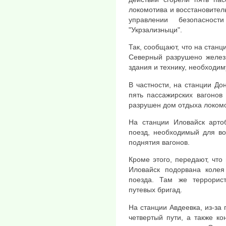
локомотива и восстановител
управлении безопасност
"Укрзализныци".
Так, сообщают, что на станц
Северный разрушено желез
здания и технику, необходим
В частности, на станции До
пять пассажирских вагонов
разрушен дом отдыха локомо
На станции Иловайск арто
поезд, необходимый для во
поднятия вагонов.
Кроме этого, передают, что
Иловайск подорвана колея
поезда. Там же террорис
путевых бригад.
На станции Авдеевка, из-за
четвертый пути, а также ко