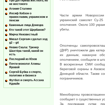
Про Дегтярева жесткого, но
не жестокого
Агония Сталино
Иосиф Кобзон о
Части армии Новоросси
православии, украинском и
украинский самолет Су-25
пенсии
ополчения. Около 100 украи
Каменные лица Донецка
убиты.
Кто такой этот Щербаков?
Мирча Неизвестный
Михал Сергеич сделал ход
g2 – g4
Ополченцы самопровозгла
Невио Скала: Тренер
(ДНР) уничтожили два катер
Шахтёра такой, какой он
есть
их данным, накануне обс
Последний из Юзов
ополчением, сообщили в шт
Почти монолог Алины
В воскресенье СМИ сообщи
Яровой
береговой охраны в Азовск
Сергей Бубка о спорте,
Донецкой области. Также со
политике и бизнесе
пограничников.
Футбол и смерть Ассана
Ндиайе
Минобороны провозглашенно
сообщает о существенных ус
За последние сутки пр