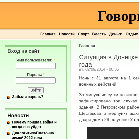
Говор
Главная
Новости
Спорт
Власть
Деньги
Отдых
Главная
Вход на сайт
Ситуация в Донецке 
Имя пользователя:
*
года
вт, 02/09/2014 - 00:35
Пароль:
*
Ночь с 31 августа на 1 се
военных действий.
За минувшие сутки по инфо
Забыли пароль?
зафиксировано три случа
здания. В Петровском райо
Шестакова и медпункт шахт
Новости
дворе дома 28 по улице Уго
Почему пришла война и
когда она уйдет
ДиалогитипаПлатонна
зимой 2022 года