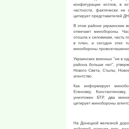
конфигурации котлов, в ко
частности, фактически не 
цитирует представителей ДНР
В этом районе украинские 
отмечает минобороны. Час
отошла к силовикам, часть п
в плен, и сегодня этих п
минобороны провозглашенно
Украинских военных "ни в о
района больше нет", утвер
Нового Света, Стылы, Ново
агентство.
Как информирует минобо
Еленовку, Константиновк
уничтожен БТР, два мино
цитирует минобороны агентс
На Донецкой железной дорог
действий сгорели пять пас