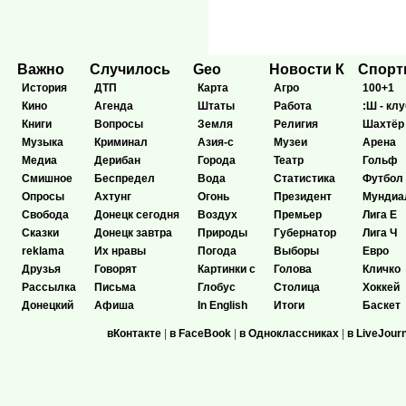
Важно
Случилось
Geo
Новости К
Спор
История
ДТП
Карта
Агро
100+1
Кино
Агенда
Штаты
Работа
:Ш - клу
Книги
Вопросы
Земля
Религия
Шахтёр
Музыка
Криминал
Азия-с
Музеи
Арена
Медиа
Дерибан
Города
Театр
Гольф
Смишное
Беспредел
Вода
Статистика
Футбол
Опросы
Ахтунг
Огонь
Президент
Мундиа
Свобода
Донецк сегодня
Воздух
Премьер
Лига Е
Сказки
Донецк завтра
Природы
Губернатор
Лига Ч
reklama
Их нравы
Погода
Выборы
Евро
Друзья
Говорят
Картинки с
Голова
Кличко
Рассылка
Письма
Глобус
Столица
Хоккей
Донецкий
Афиша
In English
Итоги
Баскет
вКонтакте
|
в FaceBook
|
в Одноклассниках
|
в LiveJour