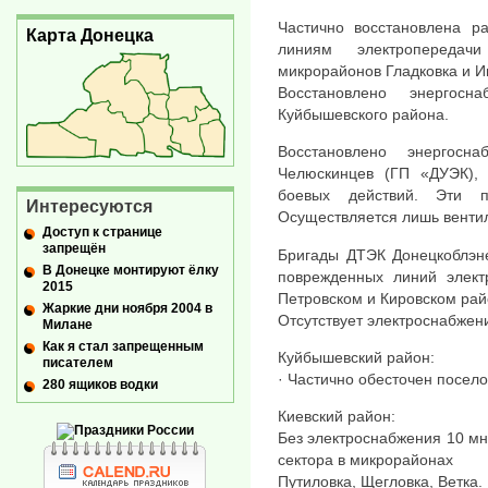
Частично восстановлена р
Карта Донецка
линиям электропередач
микрорайонов Гладковка и И
Восстановлено энергосн
Куйбышевского района.
Восстановлено энергосн
Челюскинцев (ГП «ДУЭК), 
боевых действий. Эти п
Интересуются
Осуществляется лишь вентил
Доступ к странице
запрещён
Бригады ДТЭК Донецкоблэне
В Донецке монтируют ёлку
поврежденных линий элект
2015
Петровском и Кировском рай
Жаркие дни ноября 2004 в
Отсутствует электроснабжени
Милане
Как я стал запрещенным
Куйбышевский район:
писателем
· Частично обесточен посел
280 ящиков водки
Киевский район:
Без электроснабжения 10 мн
сектора в микрорайонах
Путиловка, Щегловка, Ветка.