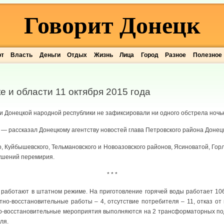
Говорит Донецк
рт
Власть
Деньги
Отдых
Жизнь
Лица
Город
Разное
Полезное
е и области 11 октября 2015 года
и Донецкой народной республики не зафиксировали ни одного обстрела ночью
", — рассказал Донецкому агентству новостей глава Петровского района Донец
, Куйбышевского, Тельмановского и Новоазовского районов, Ясиноватой, Горл
ушений перемирия.
* * *
работают в штатном режиме. На приготовление горячей воды работает 106
но-восстановительные работы – 4, отсутствие потребителя – 11, отказ от 
но-восстановительные мероприятия выполняются на 2 трансформаторных по
ля.