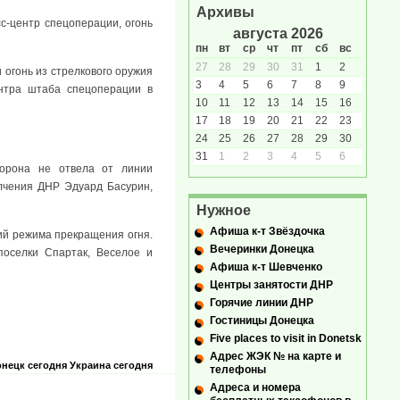
Архивы
с-центр спецоперации, огонь
августа 2026
пн
вт
ср
чт
пт
сб
вс
27
28
29
30
31
1
2
 огонь из стрелкового оружия
3
4
5
6
7
8
9
ентра штаба спецоперации в
10
11
12
13
14
15
16
17
18
19
20
21
22
23
24
25
26
27
28
29
30
31
1
2
3
4
5
6
торона не отвела от линии
лчения ДНР Эдуард Басурин,
Нужное
Афиша к-т Звёздочка
ий режима прекращения огня.
Вечеринки Донецка
оселки Спартак, Веселое и
Афиша к-т Шевченко
Центры занятости ДНР
Горячие линии ДНР
Гостиницы Донецка
Five places to visit in Donetsk
Адрес ЖЭК № на карте и
нецк сегодня
Украина сегодня
телефоны
Адреса и номера