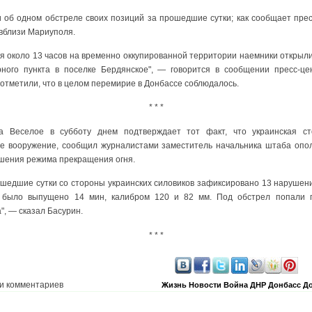
и об одном обстреле своих позиций за прошедшие сутки; как сообщает прес
 вблизи Мариуполя.
 около 13 часов на временно оккупированной территории наемники открыли
ного пункта в поселке Бердянское", — говорится в сообщении пресс-ц
 отметили, что в целом перемирие в Донбассе соблюдалось.
* * *
а Веселое в субботу днем подтверждает тот факт, что украинская с
ое вооружение, сообщил журналистами заместитель начальника штаба опо
ушения режима прекращения огня.
рошедшие сутки со стороны украинских силовиков зафиксировано 13 нарушен
и было выпущено 14 мин, калибром 120 и 82 мм. Под обстрел попали п
, — сказал Басурин.
* * *
и комментариев
Жизнь
Новости
Война
ДНР
Донбасс
До