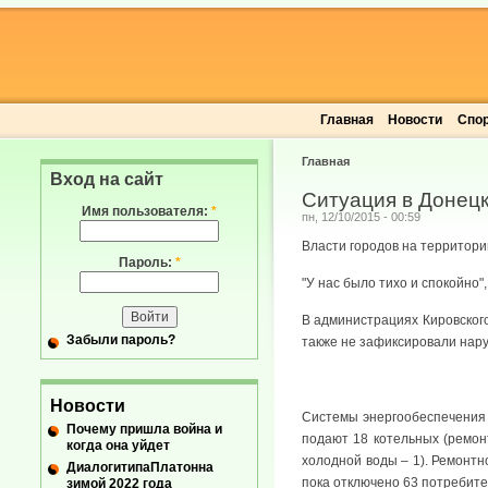
Главная
Новости
Спо
Главная
Вход на сайт
Ситуация в Донецк
Имя пользователя:
*
пн, 12/10/2015 - 00:59
Власти городов на территори
Пароль:
*
"У нас было тихо и спокойно
В администрациях Кировского
Забыли пароль?
также не зафиксировали нар
Новости
Системы энергообеспечения 
Почему пришла война и
подают 18 котельных (ремонт
когда она уйдет
холодной воды – 1). Ремонт
ДиалогитипаПлатонна
пока отключено 63 потребите
зимой 2022 года