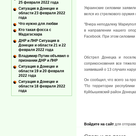
25 февраля 2022 года
Украинские силовики заявил
Ситуация в Донецке и
области 23 февраля 2022
велся из стрелкового оружия
года
Что нужно для любви
"Вчера неподалеку Мариуполя
Кто такая фосса с
в направлении нашего опор
Мадагаскара
Facebook. При этом силовики
ДНР и ЛНР Ситуация в
Донецке и области 21 и 22
февраля 2022 года
Владимир Путин объявил о
Обстрел Донецка и поселк
признании ДНР и ЛНР
соприкосновения все тяжел
Ситуация в Донецке и
заявивший о 13 случаях нар
области 19 и 20 февраля
2022 года
Он сообщил, что всего за п
Ситуация в Донецке и
"По территории республик
области 18 февраля 2022
года
Куйбышевский район Донецка"
Войдите на сайт
для отправк