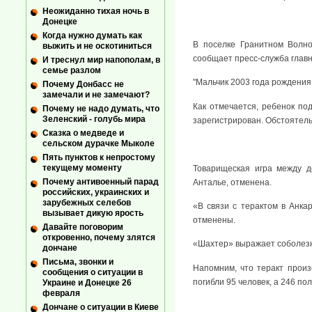
Неожиданно тихая ночь в
Донецке
Когда нужно думать как
В поселке Гранитном Волно
выжить и не оскотиниться
сообщает пресс-служба главн
И треснул мир напополам, в
семье разлом
"Мальчик 2003 года рождения
Почему Донбасс не
замечали и не замечают?
Как отмечается, ребенок по
Почему не надо думать, что
Зеленский - голубь мира
зарегистрирован. Обстоятел
Сказка о медведе и
сельском дурачке Мыколе
Пять пунктов к непростому
текущему моменту
Товарищеская игра между д
Почему антивоенный парад
Анталье, отменена.
российских, украинских и
зарубежных селебов
«В связи с терактом в Анка
вызывает дикую ярость
отменены.
Давайте поговорим
откровенно, почему злятся
«Шахтер» выражает соболезно
дончане
Письма, звонки и
Напомним, что теракт произ
сообщения о ситуации в
погибли 95 человек, а 246 по
Украине и Донецке 26
февраля
Дончане о ситуации в Киеве