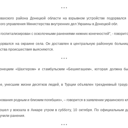
* * *
вахского района Донецкой области на взрывном устройстве подорвался 
ого управления Министерства внутренних дел Украины в Донецкой обл.
 госпитализирован с осколочными ранениями нижних конечностей", - говорит
дорвался на окраине села. Он доставлен в центральную районную больниц
ьства происшествия выясняются.
* * *
онецким «Шахтером» и стамбульским «Бешикташем», которая должна бы
ре, унесшим жизни десятков людей, в Турции объявлен трехдневный трау
вания родным и близким погибших», – говорится в заявлении украинского кл
ошел у вокзала в Анкаре утром в субботу, 10 октября. По официальным д
лучили ранения.
* * *