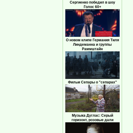
Сергиенко победил в шоу
Голос 60+
О новом клипе Германия Тиля
Линдеманна и группы
Раммштайн
Фильм Сепары о "сепарах"
Музыка Дуглас: Серый
горизонт, розовые дали