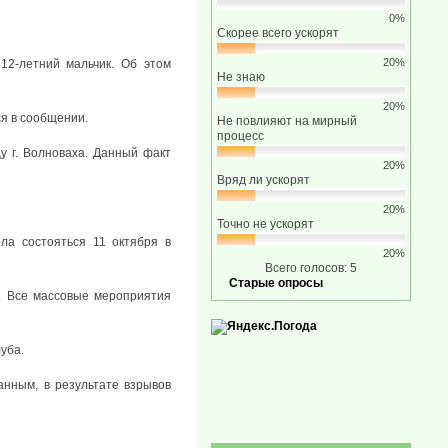
0%
Скорее всего ускорят
20%
12-летний мальчик. Об этом
Не знаю
20%
ся в сообщении.
Не повлияют на мирный
процесс
у г. Волноваха. Данный факт
20%
Вряд ли ускорят
20%
Точно не ускорят
ла состояться 11 октября в
20%
Всего голосов: 5
Старые опросы
р. Все массовые мероприятия
уба.
анным, в результате взрывов