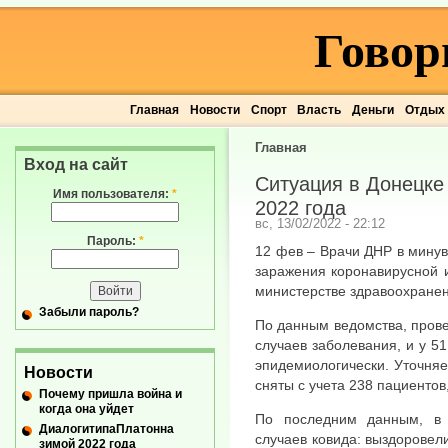
Говор
Главная
Новости
Спорт
Власть
Деньги
Отдых
Главная
Вход на сайт
Ситуация в Донецке
Имя пользователя:
*
2022 года
вс, 13/02/2022 - 22:12
Пароль:
*
12 фев – Врачи ДНР в минув
заражения коронавирусной 
министерстве здравоохранен
Забыли пароль?
По данным ведомства, пров
случаев заболевания, и у 5
эпидемиологически. Уточняе
Новости
сняты с учета 238 пациентов
Почему пришла война и
когда она уйдет
По последним данным, в 
ДиалогитипаПлатонна
случаев ковида: выздоровел
зимой 2022 года