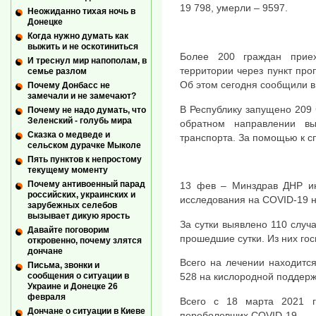
19 798, умерли – 9597.
Неожиданно тихая ночь в
Донецке
Когда нужно думать как
выжить и не оскотиниться
Более 200 граждан прие
И треснул мир напополам, в
территории через пункт про
семье разлом
Об этом сегодня сообщили в
Почему Донбасс не
замечали и не замечают?
В Республику запущено 209 
Почему не надо думать, что
Зеленский - голубь мира
обратном направлении в
Сказка о медведе и
транспорта. За помощью к с
сельском дурачке Мыколе
Пять пунктов к непростому
текущему моменту
Почему антивоенный парад
13 фев – Минздрав ДНР ин
российских, украинских и
исследования на COVID-19 н
зарубежных селебов
вызывает дикую ярость
За сутки выявлено 110 случ
Давайте поговорим
прошедшие сутки. Из них гос
откровенно, почему злятся
дончане
Всего на лечении находитс
Письма, звонки и
528 на кислородной поддержк
сообщения о ситуации в
Украине и Донецке 26
февраля
Всего с 18 марта 2021 г
Дончане о ситуации в Киеве
переболевших COVID-19.