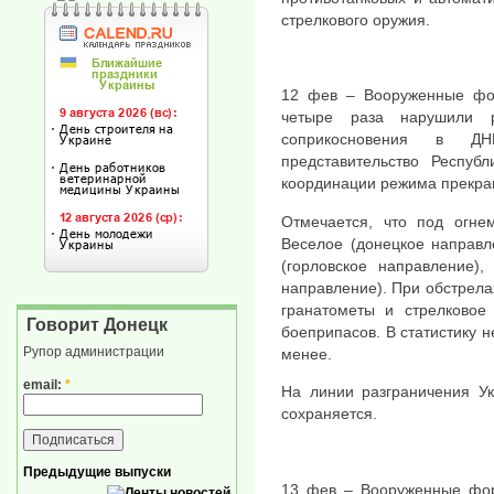
стрелкового оружия.
12 фев – Вооруженные фо
четыре раза нарушили 
соприкосновения в Д
представительство Респуб
координации режима прекра
Отмечается, что под огне
Веселое (донецкое направл
(горловское направление),
направление). При обстрел
гранатометы и стрелковое
Говорит Донецк
боеприпасов. В статистику 
Рупор администрации
менее.
email:
*
На линии разграничения У
сохраняется.
Предыдущие выпуски
13 фев – Вооруженные фор