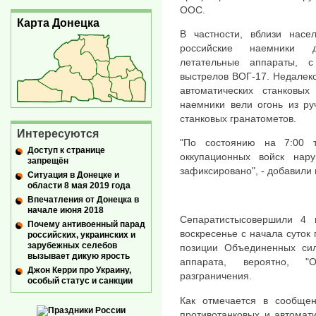
ООС.
Карта Донецка
В частности, вблизи насе
российские наемники д
летательные аппараты, 
выстрелов ВОГ-17. Недалеко
автоматических станковых
наемники вели огонь из ру
станковых гранатометов.
Интересуются
"По состоянию на 7:00 т
Доступ к странице
оккупационных войск на
запрещён
зафиксировано", - добавили 
Ситуация в Донецке и
области 8 мая 2019 года
Впечатления от Донецка в
начале июня 2018
Сепаратистысовершили 4 
Почему антивоенный парад
воскресенье с начала суток 
российских, украинских и
зарубежных селебов
позиции Объединенных сил
вызывает дикую ярость
аппарата, вероятно, "
Джон Керри про Украину,
разграничения.
особый статус и санкции
Как отмечается в сообщен
противотанковых и автомати