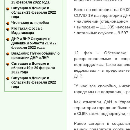
25 февраля 2022 года
Ситуация в Донецке и
Всего по состоянию на 09:
области 23 февраля 2022
COVID-19 на территории ДН
года
• на лечении (стационарном 
Что нужно для любви
• выписано – 111 535 человек
Кто такая фосса с
• летальных случаев – 9 597.
Мадагаскара
ДНР и ЛНР Ситуация в
Донецке и области 21 и 22
февраля 2022 года
12 фев – Обстановка в
Владимир Путин объявил о
признании ДНР и ЛНР
распространяемые в соц
Ситуация в Донецке и
подтвердились. Такие заявле
области 19 и 20 февраля
ведомствах - в представит
2022 года
ДНР.
Ситуация в Донецке и
области 18 февраля 2022
"У нас все спокойно, ника
года
городе мы не получали», - ра
Как отметили ДАН в Упра
территории города не было 
в СЦКК также подчеркнули, 
Ранее сегодня в социальн
начали появляться сообщен