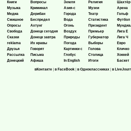
Книги
Вопросы
Земля
Религия
Шахтёр
Музыка
Криминал
Азия-с
Музеи
Арена
Медиа
Дерибан
Города
Театр
Гольф
Смишное
Беспредел
Вода
Статистика
Футбол
Опросы
Ахтунг
Огонь
Президент
Мундиа
Свобода
Донецк сегодня
Воздух
Премьер
Лига Е
Сказки
Донецк завтра
Природы
Губернатор
Лига Ч
reklama
Их нравы
Погода
Выборы
Евро
Друзья
Говорят
Картинки с
Голова
Кличко
Рассылка
Письма
Глобус
Столица
Хоккей
Донецкий
Афиша
In English
Итоги
Баскет
вКонтакте
|
в FaceBook
|
в Одноклассниках
|
в LiveJour