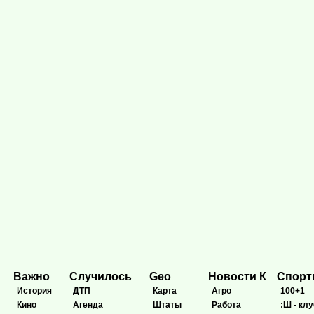
Важно
Случилось
Geo
Новости К
Спор
История
ДТП
Карта
Агро
100+1
Кино
Агенда
Штаты
Работа
:Ш - клу