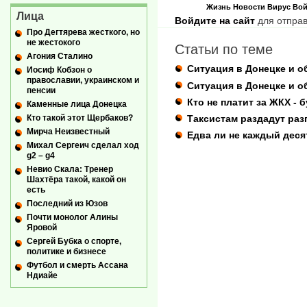
Жизнь
Новости
Вирус
Вой
Лица
Войдите на сайт
для отправ
Про Дегтярева жесткого, но
не жестокого
Статьи по теме
Агония Сталино
Ситуация в Донецке и об
Иосиф Кобзон о
православии, украинском и
Ситуация в Донецке и об
пенсии
Кто не платит за ЖКХ - 
Каменные лица Донецка
Таксистам раздадут раз
Кто такой этот Щербаков?
Мирча Неизвестный
Едва ли не каждый дес
Михал Сергеич сделал ход
g2 – g4
Невио Скала: Тренер
Шахтёра такой, какой он
есть
Последний из Юзов
Почти монолог Алины
Яровой
Сергей Бубка о спорте,
политике и бизнесе
Футбол и смерть Ассана
Ндиайе