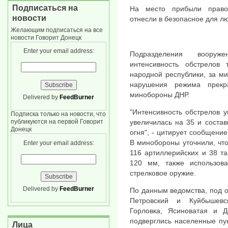
Подписаться на
На место прибыли правоо
новости
отнесли в безопасное для л
Желающим подписаться на все
новости Говорит Донецк
Enter your email address:
Подразделения воору
интенсивность обстрелов 
народной республики, за м
нарушения режима прек
минобороны ДНР.
Delivered by
FeedBurner
"Интенсивность обстрелов 
Подписка только на новости, что
увеличилась на 35 и соста
публикуются на первой Говорит
Донецк
огня", - цитирует сообщение
В минобороны уточнили, чт
Enter your email address:
116 артиллерийских и 38 т
120 мм, также использова
стрелковое оружие.
Delivered by
FeedBurner
По данным ведомства, под о
Петровский и Куйбышевс
Горловка, Ясиноватая и Д
подверглись населенные пу
Лица