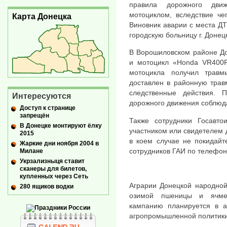
правила дорожного дви
мотоциклом, вследствие че
Карта Донецка
Виновник аварии с места ДТ
городскую больницу г. Донец
В Ворошиловском районе До
и мотоцикл «Honda VR400R»
мотоцикла получил трав
доставлен в районную трав
следственные действия. П
Интересуются
дорожного движения соблюд
Доступ к странице
запрещён
Также сотрудники Госавто
В Донецке монтируют ёлку
участником или свидетелем 
2015
в коем случае не покидайт
Жаркие дни ноября 2004 в
сотрудников ГАИ по телефон
Милане
Укрзализныця ставит
сканеры для билетов,
купленных через Сеть
Аграрии Донецкой народной
280 ящиков водки
озимой пшеницы и ячмен
кампанию планируется в а
агропромышленной политики