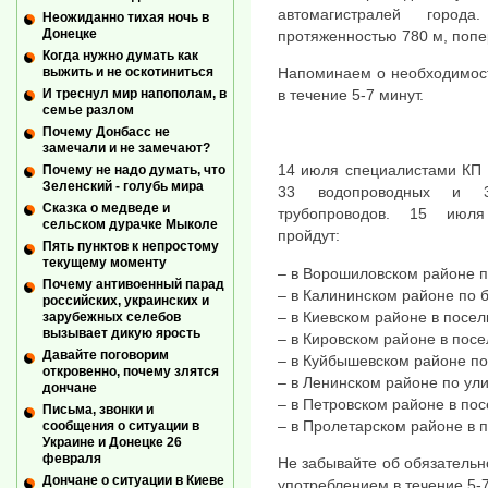
автомагистралей город
Неожиданно тихая ночь в
Донецке
протяженностью 780 м, попе
Когда нужно думать как
выжить и не оскотиниться
Напоминаем о необходимост
И треснул мир напополам, в
в течение 5-7 минут.
семье разлом
Почему Донбасс не
замечали и не замечают?
14 июля специалистами КП 
Почему не надо думать, что
Зеленский - голубь мира
33 водопроводных и 39
Сказка о медведе и
трубопроводов. 15 июля
сельском дурачке Мыколе
пройдут:
Пять пунктов к непростому
текущему моменту
– в Ворошиловском районе п
Почему антивоенный парад
– в Калининском районе по 
российских, украинских и
– в Киевском районе в посел
зарубежных селебов
вызывает дикую ярость
– в Кировском районе в пос
Давайте поговорим
– в Куйбышевском районе по
откровенно, почему злятся
– в Ленинском районе по ули
дончане
– в Петровском районе в по
Письма, звонки и
– в Пролетарском районе в 
сообщения о ситуации в
Украине и Донецке 26
февраля
Не забывайте об обязатель
Дончане о ситуации в Киеве
употреблением в течение 5-7