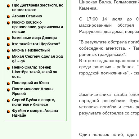
Широкая Балка, Гольмовский
Про Дегтярева жесткого, но
Каменка.
не жестокого
Агония Сталино
С 17:00 14 июля до 03
Иосиф Кобзон о
массированный обстрел 
православии, украинском и
Разрушены два дома, повре
пенсии
Каменные лица Донецка
"В результате обстрела поги
Кто такой этот Щербаков?
собеседник агентства. - 
Мирча Неизвестный
раненых гражданских".
Михал Сергеич сделал ход
В отделе здравоохранения г
g2 – g4
среди раненых - ребенок. "
Невио Скала: Тренер
Шахтёра такой, какой он
городской поликлинике", - с
есть
Последний из Юзов
Почти монолог Алины
Яровой
Замначальника штаба опо
Сергей Бубка о спорте,
народной республики Эду
политике и бизнесе
человека погибли и семь р
Футбол и смерть Ассана
результате обстрелов со сто
Ндиайе
Один человек погиб, один 