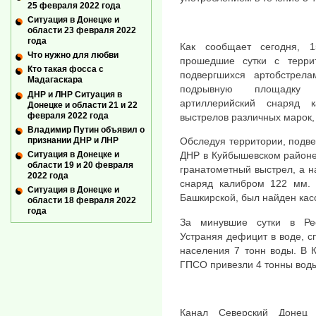
25 февраля 2022 года
Ситуация в Донецке и
области 23 февраля 2022
года
Как сообщает сегодня, 
Что нужно для любви
прошедшие сутки с терри
Кто такая фосса с
подвергшихся артобстрел
Мадагаскара
подрывную площадку 
ДНР и ЛНР Ситуация в
артиллерийский снаряд 
Донецке и области 21 и 22
февраля 2022 года
выстрелов различных марок, 
Владимир Путин объявил о
признании ДНР и ЛНР
Обследуя территории, подв
Ситуация в Донецке и
ДНР в Куйбышевском районе
области 19 и 20 февраля
гранатометный выстрел, а н
2022 года
снаряд калибром 122 мм. 
Ситуация в Донецке и
Башкирской, был найден кас
области 18 февраля 2022
года
За минувшие сутки в Ре
Устраняя дефицит в воде, с
населения 7 тонн воды. В 
ГПСО привезли 4 тонны вод
Канал Северский Донец