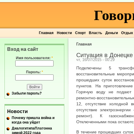
Говор
Главная
Новости
Спорт
Власть
Деньги
Отдых
Главная
Вход на сайт
Ситуация в Донецке 
Имя пользователя:
*
чт, 16/07/2015 - 00:29
Подключены 5 трансфо
Пароль:
*
восстановительные меропри
прошедших суток восстанов
пунктов. На приготовление
Горячую воду не подают 
Забыли пароль?
ремонтно-восстановительны
12, отсутствие холодной 
отсутствие электроэнергии
Новости
ремонт). К газоснабже
Почему пришла война и
Отключенными пока остаютс
когда она уйдет
ДиалогитипаПлатонна
В течение прошедших суток
зимой 2022 года