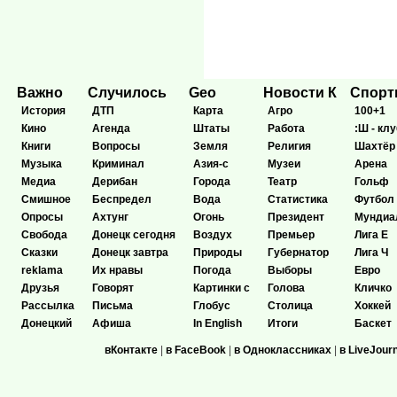
Важно
Случилось
Geo
Новости К
Спор
История
ДТП
Карта
Агро
100+1
Кино
Агенда
Штаты
Работа
:Ш - клу
Книги
Вопросы
Земля
Религия
Шахтёр
Музыка
Криминал
Азия-с
Музеи
Арена
Медиа
Дерибан
Города
Театр
Гольф
Смишное
Беспредел
Вода
Статистика
Футбол
Опросы
Ахтунг
Огонь
Президент
Мундиа
Свобода
Донецк сегодня
Воздух
Премьер
Лига Е
Сказки
Донецк завтра
Природы
Губернатор
Лига Ч
reklama
Их нравы
Погода
Выборы
Евро
Друзья
Говорят
Картинки с
Голова
Кличко
Рассылка
Письма
Глобус
Столица
Хоккей
Донецкий
Афиша
In English
Итоги
Баскет
вКонтакте
|
в FaceBook
|
в Одноклассниках
|
в LiveJour