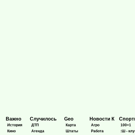
Важно
Случилось
Geo
Новости К
Спор
История
ДТП
Карта
Агро
100+1
Кино
Агенда
Штаты
Работа
:Ш - клу