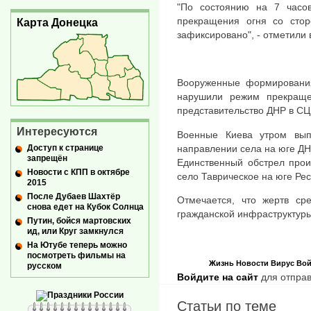
"По состоянию на 7 часо
прекращения огня со стор
Карта Донецка
зафиксировано", - отметили 
Вооруженные формирования
нарушили режим прекраще
представительство ДНР в СЦ
Интересуются
Военные Киева утром вып
Доступ к странице
направлении села на юге Д
запрещён
Единственный обстрел прои
Новости с КПП в октябре
село Таврическое на юге Ре
2015
После Дубаев Шахтёр
Отмечается, что жертв ср
снова едет на Кубок Солнца
гражданской инфраструктуры
Путин, бойся мартовских
ид, или Круг замкнулся
На Ютубе теперь можно
посмотреть фильмы на
Жизнь
Новости
Вирус
Вой
русском
Войдите на сайт
для отправ
Статьи по теме