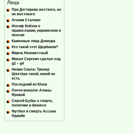
Лица
Про Дегтярева жесткого, но
не жестокого
Агония Сталино
Иосиф Кобзон о
православии, украинском и
пенсии
Каменные лица Донецка
Кто такой этот Щербаков?
Мирча Неизвестный
Михал Сергеич сделал ход
g2 – g4
Невио Скала: Тренер
Шахтёра такой, какой он
есть
Последний из Юзов
Почти монолог Алины
Яровой
Сергей Бубка о спорте,
политике и бизнесе
Футбол и смерть Ассана
Ндиайе