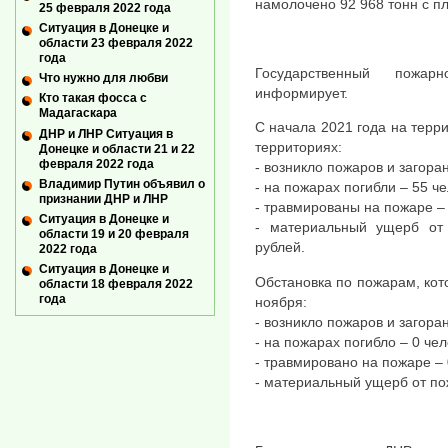
намолочено 92 968 тонн с пл
25 февраля 2022 года
Ситуация в Донецке и
области 23 февраля 2022
года
Государственный пожар
Что нужно для любви
информирует.
Кто такая фосса с
Мадагаскара
С начала 2021 года на терр
ДНР и ЛНР Ситуация в
территориях:
Донецке и области 21 и 22
февраля 2022 года
- возникло пожаров и загора
Владимир Путин объявил о
- на пожарах погибли – 55 че
признании ДНР и ЛНР
- травмированы на пожаре – 
Ситуация в Донецке и
- материальный ущерб от
области 19 и 20 февраля
рублей.
2022 года
Ситуация в Донецке и
Обстановка по пожарам, кото
области 18 февраля 2022
года
ноября:
- возникло пожаров и загоран
- на пожарах погибло – 0 чел
- травмировано на пожаре – 
- материальный ущерб от по