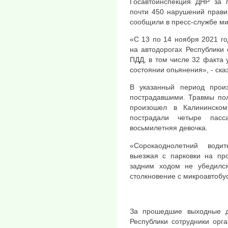
Госавтоинспекция ДНР за 
почти 450 нарушений прави
сообщили в пресс-службе ми
«С 13 по 14 ноября 2021 г
на автодорогах Республики
ПДД, в том числе 32 факта
состоянии опьянения», - ска
В указанный период прои
пострадавшими. Травмы пол
произошел в Калининско
пострадали четыре пасс
восьмилетняя девочка.
«Сорокаоднолетний води
выезжая с парковки на пр
задним ходом не убедилс
столкновение с микроавтобус
За прошедшие выходные д
Республики сотрудники орг