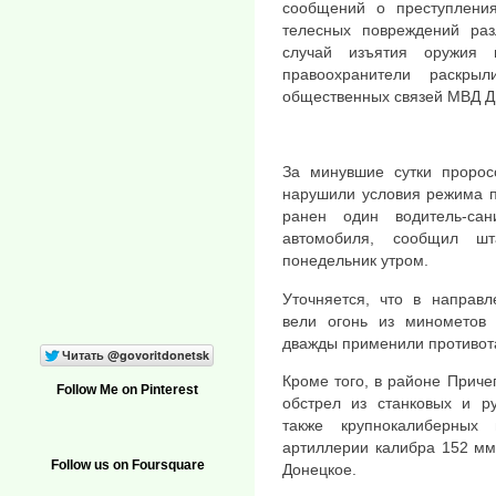
сообщений о преступлени
телесных повреждений раз
случай изъятия оружия 
правоохранители раскры
общественных связей МВД Д
За минувшие сутки пророс
нарушили условия режима п
ранен один водитель-са
автомобиля, сообщил ш
понедельник утром.
Уточняется, что в направл
вели огонь из минометов
дважды применили противот
Кроме того, в районе Прич
Follow Me on Pinterest
обстрел из станковых и ру
также крупнокалиберных
артиллерии калибра 152 мм
Follow us on Foursquare
Донецкое.