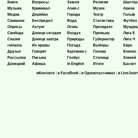
Книги
Вопросы
Земля
Религия
Шахтёр
Музыка
Криминал
Азия-с
Музеи
Арена
Медиа
Дерибан
Города
Театр
Гольф
Смишное
Беспредел
Вода
Статистика
Футбол
Опросы
Ахтунг
Огонь
Президент
Мундиа
Свобода
Донецк сегодня
Воздух
Премьер
Лига Е
Сказки
Донецк завтра
Природы
Губернатор
Лига Ч
reklama
Их нравы
Погода
Выборы
Евро
Друзья
Говорят
Картинки с
Голова
Кличко
Рассылка
Письма
Глобус
Столица
Хоккей
Донецкий
Афиша
In English
Итоги
Баскет
вКонтакте
|
в FaceBook
|
в Одноклассниках
|
в LiveJour