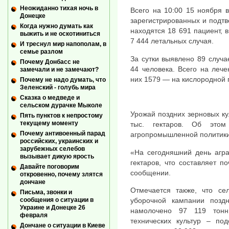
Неожиданно тихая ночь в
Всего на 10:00 15 ноября 
Донецке
зарегистрированных и подтв
Когда нужно думать как
находятся 18 691 пациент, 
выжить и не оскотиниться
7 444 летальных случая.
И треснул мир напополам, в
семье разлом
За сутки выявлено 89 случа
Почему Донбасс не
44 человека. Всего на леч
замечали и не замечают?
них 1579 — на кислородной п
Почему не надо думать, что
Зеленский - голубь мира
Сказка о медведе и
сельском дурачке Мыколе
Урожай поздних зерновых ку
Пять пунктов к непростому
текущему моменту
тыс. гектаров. Об этом
Почему антивоенный парад
агропромышленной политики
российских, украинских и
зарубежных селебов
«На сегодняшний день агр
вызывает дикую ярость
гектаров, что составляет п
Давайте поговорим
сообщении.
откровенно, почему злятся
дончане
Отмечается также, что се
Письма, звонки и
уборочной кампании поздни
сообщения о ситуации в
Украине и Донецке 26
намолочено 97 119 тонн
февраля
технических культур – под
Дончане о ситуации в Киеве