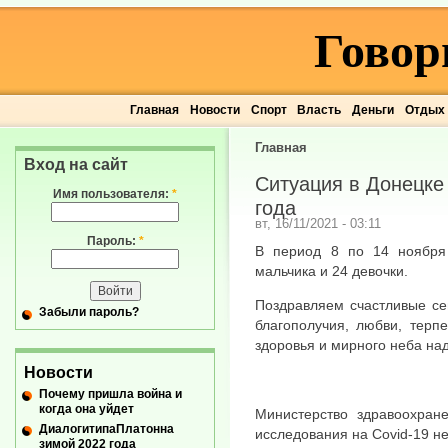
Говор
Главная
Новости
Спорт
Власть
Деньги
Отдых
Главная
Вход на сайт
Ситуация в Донецке 
Имя пользователя:
*
года
вт, 16/11/2021 - 03:11
Пароль:
*
В период 8 по 14 ноября
мальчика и 24 девочки.
Поздравляем счастливые с
Забыли пароль?
благополучия, любви, терпе
здоровья и мирного неба над
Новости
Почему пришла война и
когда она уйдет
Министерство здравоохран
ДиалогитипаПлатонна
исследования на Covid-19 н
зимой 2022 года