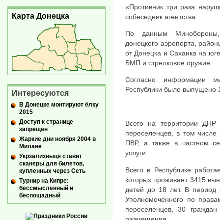
«Противник три раза наруш
Карта Донецка
собеседник агентства.
По данным Минобороны, 
донецкого аэропорта, район
от Донецка и Саханка на юг
БМП и стрелковое оружие.
Согласно информации ми
Республики было выпущено 1
Интересуются
В Донецке монтируют ёлку
2015
Доступ к странице
Всего на территории ДНР 
запрещён
переселенцев, в том числе
Жаркие дни ноября 2004 в
ПВР, а также в частном се
Милане
услуги.
Укрзализныця ставит
сканеры для билетов,
Всего в Республике работа
купленных через Сеть
которых проживает 3415 вын
Турнир на Кипре:
бессмысленный и
детей до 18 лет. В период
беспощадный
Уполномоченного по права
переселенцев, 30 граждан
размещения.