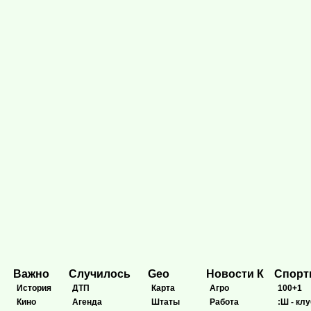
Важно
Случилось
Geo
Новости К
Спор
История
ДТП
Карта
Агро
100+1
Кино
Агенда
Штаты
Работа
:Ш - клу