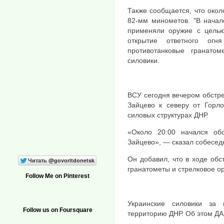
Также сообщается, что око
82-мм минометов. "В начале
применяли оружие с целью
открытие ответного ог
противотанковые гранато
силовики.
ВСУ сегодня вечером обстр
Зайцево к северу от Горл
силовых структурах ДНР.
«Около 20:00 начался об
Зайцево», — сказал собеседн
Он добавил, что в ходе обс
гранатометы и стрелковое о
Follow Me on Pinterest
Украинские силовики за
Follow us on Foursquare
территорию ДНР. Об этом Д