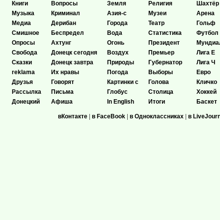
Книги
Вопросы
Земля
Религия
Шахтёр
Музыка
Криминал
Азия-с
Музеи
Арена
Медиа
Дерибан
Города
Театр
Гольф
Смишное
Беспредел
Вода
Статистика
Футбол
Опросы
Ахтунг
Огонь
Президент
Мундиа
Свобода
Донецк сегодня
Воздух
Премьер
Лига Е
Сказки
Донецк завтра
Природы
Губернатор
Лига Ч
reklama
Их нравы
Погода
Выборы
Евро
Друзья
Говорят
Картинки с
Голова
Кличко
Рассылка
Письма
Глобус
Столица
Хоккей
Донецкий
Афиша
In English
Итоги
Баскет
вКонтакте
|
в FaceBook
|
в Одноклассниках
|
в LiveJour