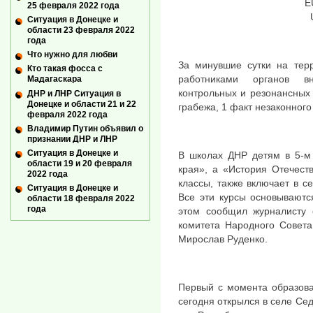
E
25 февраля 2022 года
Ситуация в Донецке и
области 23 февраля 2022
года
Что нужно для любви
За минувшие сутки на тер
Кто такая фосса с
работниками органов в
Мадагаскара
контрольных и резонансных 
ДНР и ЛНР Ситуация в
Донецке и области 21 и 22
грабежа, 1 факт незаконного
февраля 2022 года
Владимир Путин объявил о
признании ДНР и ЛНР
Ситуация в Донецке и
В школах ДНР детям в 5-м 
области 19 и 20 февраля
края», а «История Отечеств
2022 года
классы, также включает в с
Ситуация в Донецке и
Все эти курсы основываютс
области 18 февраля 2022
года
этом сообщил журналисту 
комитета Народного Совета
Мирослав Руденко.
Первый с момента образова
сегодня открылся в селе Се