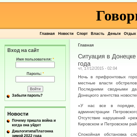
Говор
Главная
Новости
Спорт
Власть
Деньги
Отдых
Главная
Вход на сайт
Ситуация в Донецке 
Имя пользователя:
*
года
чт, 17/12/2015 - 02:04
Пароль:
*
Ночь в прифронтовых гор
местные власти обстрело
Последними сводными да
Донецкого агентства новосте
Забыли пароль?
«У нас все в порядке, 
администрации Петровско
Новости
Отсутствие нарушений «ре
Почему пришла война и
Кировском и Петровском рай
когда она уйдет
ДиалогитипаПлатонна
Спокойная обстановка сл
зимой 2022 года