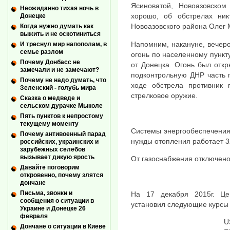
Ясиноватой, Новоазовско
Неожиданно тихая ночь в
хорошо, об обстрелах ни
Донецке
Новоазовского района Олег 
Когда нужно думать как
выжить и не оскотиниться
Напомним, накануне, вечеро
И треснул мир напополам, в
семье разлом
огонь по населенному пункт
Почему Донбасс не
от Донецка. Огонь был откр
замечали и не замечают?
подконтрольную ДНР часть п
Почему не надо думать, что
ходе обстрела противник 
Зеленский - голубь мира
стрелковое оружие.
Сказка о медведе и
сельском дурачке Мыколе
Пять пунктов к непростому
текущему моменту
Системы энергообеспечения
Почему антивоенный парад
нужды отопления работает 3
российских, украинских и
зарубежных селебов
вызывает дикую ярость
От газоснабжения отключено
Давайте поговорим
откровенно, почему злятся
дончане
Письма, звонки и
На 17 декабря 2015г. Це
сообщения о ситуации в
установил следующие курсы 
Украине и Донецке 26
февраля
U
Дончане о ситуации в Киеве