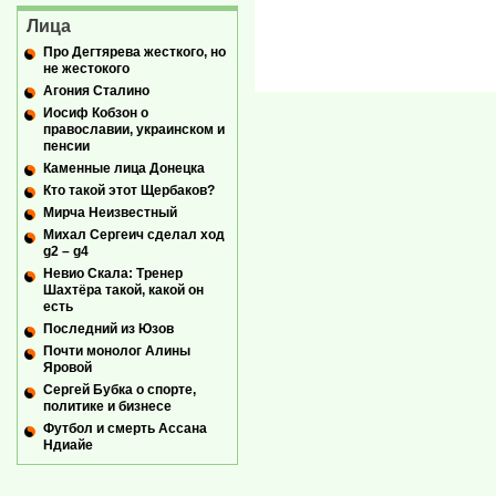
Лица
Про Дегтярева жесткого, но
не жестокого
Агония Сталино
Иосиф Кобзон о
православии, украинском и
пенсии
Каменные лица Донецка
Кто такой этот Щербаков?
Мирча Неизвестный
Михал Сергеич сделал ход
g2 – g4
Невио Скала: Тренер
Шахтёра такой, какой он
есть
Последний из Юзов
Почти монолог Алины
Яровой
Сергей Бубка о спорте,
политике и бизнесе
Футбол и смерть Ассана
Ндиайе