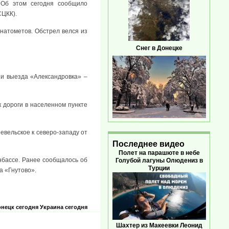
 Об этом сегодня сообщило
СЦКК).
анатометов. Обстрел велся из
Снег в Донецке
 и выезда «Александровка» –
 дороги в населенном пункте
евельское к северо-западу от
Последнее видео
Полет на парашюте в небе
нбассе. Ранее сообщалось об
Голубой лагуны Олюдениз в
Турции
а «Гнутово».
нецк сегодня
Украина сегодня
Шахтер из Макеевки Леонид