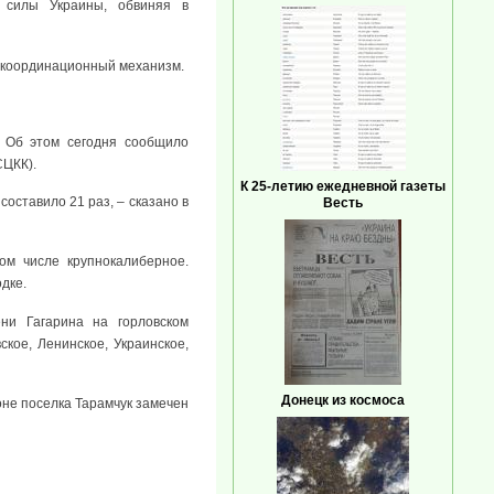
 силы Украины, обвиняя в
 координационный механизм.
 Об этом сегодня сообщило
СЦКК).
К 25-летию ежедневной газеты
оставило 21 раз, – сказано в
Весть
ом числе крупнокалиберное.
дке.
ни Гагарина на горловском
кое, Ленинское, Украинское,
Донецк из космоса
оне поселка Тарамчук замечен