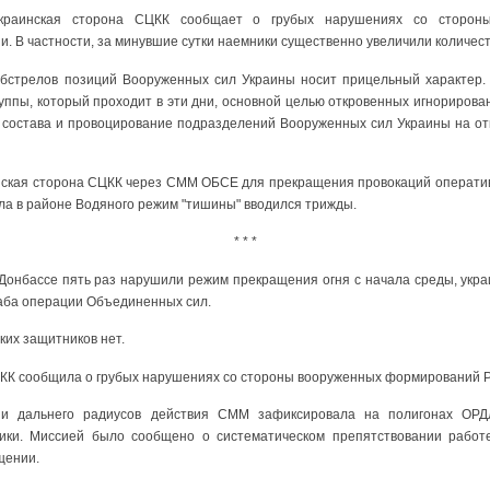
краинская сторона СЦКК сообщает о грубых нарушениях со стороны
. В частности, за минувшие сутки наемники существенно увеличили количест
 обстрелов позиций Вооруженных сил Украины носит прицельный характер.
уппы, который проходит в эти дни, основной целью откровенных игнориров
 состава и провоцирование подразделений Вооруженных сил Украины на откр
инская сторона СЦКК через СММ ОБСЕ для прекращения провокаций операти
ла в районе Водяного режим "тишины" вводился трижды.
* * *
Донбассе пять раз нарушили режим прекращения огня с начала среды, укра
аба операции Объединенных сил.
ких защитников нет.
ЦКК сообщила о грубых нарушениях со стороны вооруженных формирований Р
 дальнего радиусов действия СММ зафиксировала на полигонах ОРД
ики. Миссией было сообщено о систематическом препятствовании рабо
бщении.