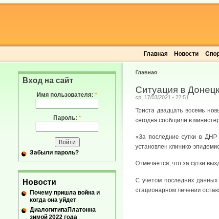
Главная
Новости
Спо
Главная
Вход на сайт
Ситуация в Донецк
Имя пользователя:
*
ср, 17/03/2021 - 22:51
Триста двадцать восемь нов
Пароль:
*
сегодня сообщили в министе
«За последние сутки в ДНР
установлен клинико-эпидемио
Забыли пароль?
Отмечается, что за сутки вы
С учетом последних данных
Новости
стационарном лечении остают
Почему пришла война и
когда она уйдет
ДиалогитипаПлатонна
зимой 2022 года