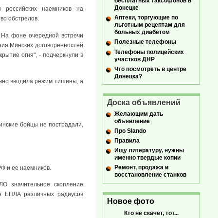
бесплатных таксофонов в
Донецке
 российских наемников на
Аптеки, торгующие по
во обстрелов.
льготным рецептам для
больных диабетом
 На фоне очередной встречи
Полезные телефоны
ания Минских договоренностей
Телефоны полицейских
ытие огня", - подчеркнули в
участков ДНР
Что посмотреть в центре
Донецка?
вно вводила режим тишины, а
Доска объявлений
Желающим дать
объявление
инские бойцы не пострадали,
Про Slando
Правила
Ищу литературу, нужны
именно твердые копии
Ремонт, продажа и
Ф и ее наемников.
восстановление станков
ЛО значительное скопление
те БПЛА различных радиусов
Новое фото
Кто не скачет, тот...