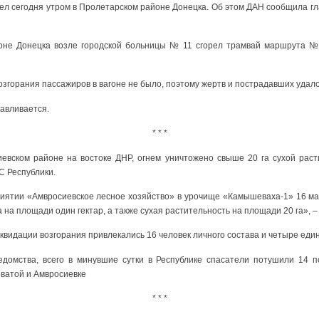
ел сегодня утром в Пролетарском районе Донецка. Об этом ДАН сообщила г
йоне Донецка возле городской больницы № 11 сгорел трамвай маршрута № 
возгорания пассажиров в вагоне не было, поэтому жертв и пострадавших удал
авливается.
* * *
вском районе на востоке ДНР, огнем уничтожено свыше 20 га сухой раст
С Республики.
иятии «Амвросиевское лесное хозяйство» в урочище «Камышеваха-1» 16 м
на площади один гектар, а также сухая растительность на площади 20 га», –
квидации возгорания привлекались 16 человек личного состава и четыре еди
домства, всего в минувшие сутки в Республике спасатели потушили 14 п
оватой и Амвросиевке
* * *