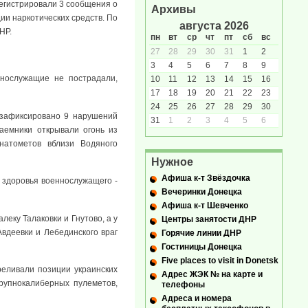
регистрировали 3 сообщения о
Архивы
ии наркотических средств. По
августа 2026
НР.
пн
вт
ср
чт
пт
сб
вс
27
28
29
30
31
1
2
3
4
5
6
7
8
9
нослужащие не пострадали,
10
11
12
13
14
15
16
17
18
19
20
21
22
23
24
25
26
27
28
29
30
 зафиксировано 9 нарушений
31
1
2
3
4
5
6
наемники открывали огонь из
анатометов вблизи Водяного
Нужное
Афиша к-т Звёздочка
 здоровья военнослужащего -
Вечеринки Донецка
Афиша к-т Шевченко
еку Талаковки и Гнутово, а у
Центры занятости ДНР
вдеевки и Лебединского враг
Горячие линии ДНР
Гостиницы Донецка
Five places to visit in Donetsk
реливали позиции украинских
Адрес ЖЭК № на карте и
рупнокалиберных пулеметов,
телефоны
Адреса и номера