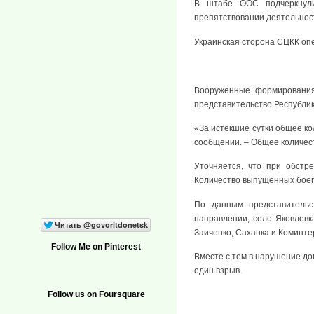
В штабе ООС подчеркнули
препятствовании деятельнос
Украинская сторона СЦКК оп
Вооруженные формирования
представительство Республик
«За истекшие сутки общее ко
сообщении. – Общее количес
Уточняется, что при обстр
Количество выпущенных боепр
По данным представительс
направлении, село Яковлевк
Заиченко, Саханка и Коминт
Follow Me on Pinterest
Вместе с тем в нарушение до
один взрыв.
Follow us on Foursquare