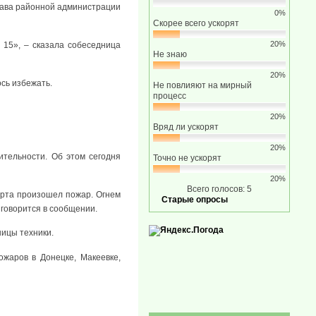
лава районной администрации
0%
Скорее всего ускорят
20%
15», – сказала собеседница
Не знаю
20%
ось избежать.
Не повлияют на мирный
процесс
20%
Вряд ли ускорят
20%
ительности. Об этом сегодня
Точно не ускорят
20%
Всего голосов: 5
арта произошел пожар. Огнем
Старые опросы
 говорится в сообщении.
ницы техники.
ожаров в Донецке, Макеевке,