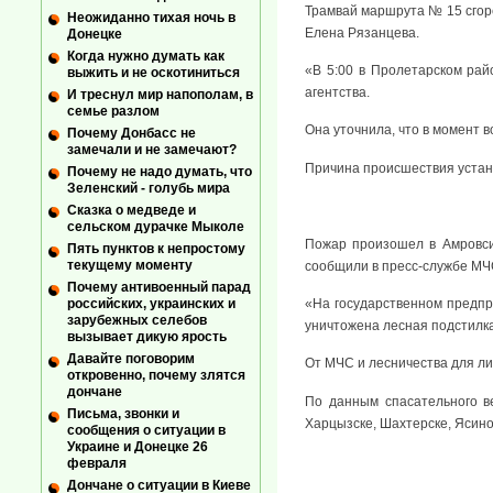
Трамвай маршрута № 15 сгор
Неожиданно тихая ночь в
Елена Рязанцева.
Донецке
Когда нужно думать как
«В 5:00 в Пролетарском ра
выжить и не оскотиниться
агентства.
И треснул мир напополам, в
семье разлом
Она уточнила, что в момент 
Почему Донбасс не
замечали и не замечают?
Причина происшествия устан
Почему не надо думать, что
Зеленский - голубь мира
Сказка о медведе и
сельском дурачке Мыколе
Пожар произошел в Амровсие
Пять пунктов к непростому
текущему моменту
сообщили в пресс-службе МЧ
Почему антивоенный парад
«На государственном предпр
российских, украинских и
зарубежных селебов
уничтожена лесная подстилка 
вызывает дикую ярость
Давайте поговорим
От МЧС и лесничества для ли
откровенно, почему злятся
дончане
По данным спасательного ве
Письма, звонки и
Харцызске, Шахтерске, Ясин
сообщения о ситуации в
Украине и Донецке 26
февраля
Дончане о ситуации в Киеве