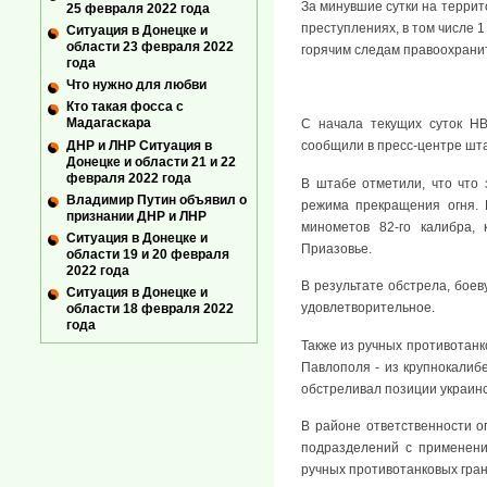
За минувшие сутки на террит
25 февраля 2022 года
преступлениях, в том числе 
Ситуация в Донецке и
области 23 февраля 2022
горячим следам правоохрани
года
Что нужно для любви
Кто такая фосса с
Мадагаскара
С начала текущих суток Н
ДНР и ЛНР Ситуация в
сообщили в пресс-центре шт
Донецке и области 21 и 22
февраля 2022 года
В штабе отметили, что что
Владимир Путин объявил о
режима прекращения огня. В
признании ДНР и ЛНР
минометов 82-го калибра, 
Ситуация в Донецке и
Приазовье.
области 19 и 20 февраля
2022 года
В результате обстрела, бое
Ситуация в Донецке и
удовлетворительное.
области 18 февраля 2022
года
Также из ручных противотанк
Павлополя - из крупнокалиб
обстреливал позиции украинс
В районе ответственности о
подразделений с применени
ручных противотанковых гран