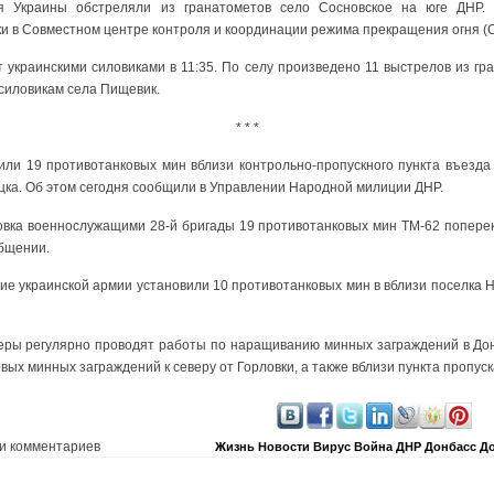
 Украины обстреляли из гранатометов село Сосновское на юге ДНР.
и в Совместном центре контроля и координации режима прекращения огня (
т украинскими силовиками в 11:35. По селу произведено 11 выстрелов из гр
силовикам села Пищевик.
* * *
или 19 противотанковых мин вблизи контрольно-пропускного пункта въезда
цка. Об этом сегодня сообщили в Управлении Народной милиции ДНР.
вка военнослужащими 28-й бригады 19 противотанковых мин ТМ-62 поперек
общении.
е украинской армии установили 10 противотанковых мин в вблизи поселка Н
перы регулярно проводят работы по наращиванию минных заграждений в До
ых минных заграждений к северу от Горловки, а также вблизи пункта пропуск
и комментариев
Жизнь
Новости
Вирус
Война
ДНР
Донбасс
До