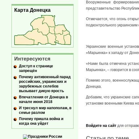
Вооруженные формирования
представительство Республик
Карта Донецка
Отмечается, что огонь откры
подконтрольного украинским 
Украинские военные установ
«Марьинка» к западу от Доне
Интересуются
«Нами была отмечена устано
Доступ к странице
Марьинка», – говорится в со
запрещён
Почему антивоенный парад
Помимо этого, военнослужащи
российских, украинских и
зарубежных селебов
Донецка.
вызывает дикую ярость
Впечатления от Донецка в
Добавим, что украинские са
начале июня 2018
установке военными Киева нов
И треснул мир напополам, в
семье разлом
Почему пришла война и
когда она уйдет
Войдите на сайт
для отправк
Статьи по теме