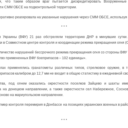
, что таким образом враг пытается дискредитировать Вооруженные
ти СММ ОБСЕ на подконтрольной территории.
еративно реагировала на указанные нарушения через СММ ОБСЕ, используя
* * *
 Украины (ВФУ) 21 раз обстреляли территорию ДНР в минувшие сутки.
и в Совместном центре контроля и координации режима прекращения огня (
личество нарушений бессрочного режима прекращения огня со стороны ВФУ с
тво примененных ВФУ боеприпасов – 102 единицы».
елах применялись гранатометы различных типов, стрелковое оружие, в т
ипасов калибром до 12,7 мм не входит в общую статистику в ежедневной сво
тва, под огнем оказались окрестности поселков Зайцево и шахты име
а на донецком направлении, а также окрестности сел Набережное, Сосновс
ерново на мариупольском направлении.
пмер контроля перемирия в Донбассе на позициях украинских военных в рай
* * *