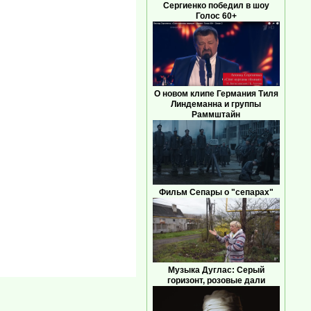
Сергиенко победил в шоу
Голос 60+
О новом клипе Германия Тиля
Линдеманна и группы
Раммштайн
Фильм Сепары о "сепарах"
Музыка Дуглас: Серый
горизонт, розовые дали