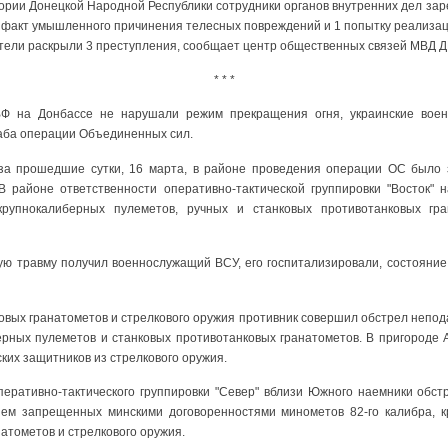
ории Донецкой Народной Республики сотрудники органов внутренних дел за
1 факт умышленного причинения телесных повреждений и 1 попытку реализац
тели раскрыли 3 преступления, сообщает центр общественных связей МВД Д
* * *
ВФ на Донбассе не нарушали режим прекращения огня, украинские воен
аба операции Объединенных сил.
 за прошедшие сутки, 16 марта, в районе проведения операции ОС было
 районе ответственности оперативно-тактической группировки "Восток" 
крупнокалиберных пулеметов, ручных и станковых противотанковых гр
вую травму получил военнослужащий ВСУ, его госпитализировали, состояние
овых гранатометов и стрелкового оружия противник совершил обстрел неподал
ерных пулеметов и станковых противотанковых гранатометов. В пригороде А
ких защитников из стрелкового оружия.
перативно-тактического группировки "Север" вблизи Южного наемники обст
ем запрещенных минскими договоренностями минометов 82-го калибра, к
атометов и стрелкового оружия.