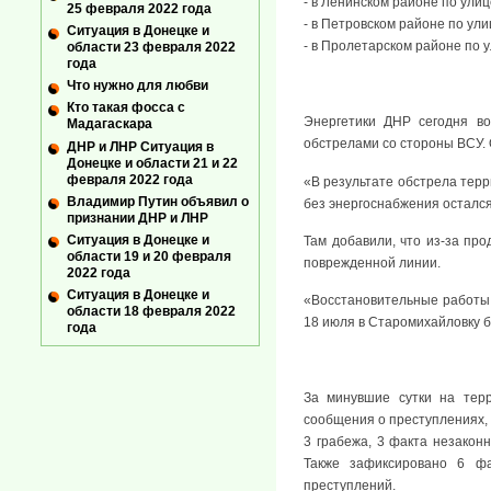
- в Ленинском районе по ули
25 февраля 2022 года
- в Петровском районе по ули
Ситуация в Донецке и
- в Пролетарском районе по у
области 23 февраля 2022
года
Что нужно для любви
Кто такая фосса с
Энергетики ДНР сегодня во
Мадагаскара
обстрелами со стороны ВСУ. О
ДНР и ЛНР Ситуация в
Донецке и области 21 и 22
февраля 2022 года
«В результате обстрела тер
Владимир Путин объявил о
без энергоснабжения остался
признании ДНР и ЛНР
Ситуация в Донецке и
Там добавили, что из-за пр
области 19 и 20 февраля
поврежденной линии.
2022 года
Ситуация в Донецке и
«Восстановительные работы н
области 18 февраля 2022
18 июля в Старомихайловку 
года
За минувшие сутки на терр
сообщения о преступлениях, 
3 грабежа, 3 факта незакон
Также зафиксировано 6 фа
преступлений.