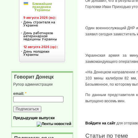
Он добавил, что в результат
Горловки Иван Приходько уто
Один военнослужащий ДНР и т
заявил сегодня заместитель
Украинская армия за мин
замкомандующего оперативн
«На Донецком направлении п
Говорит Донецк
103 мины калибром 82 мм, 
Безыменное, по которому вып
Рупор администрации
email:
*
По данным представителя к
выпущено восемь мин.
Предыдущие выпуски
Войдите на сайт
для отправк
Статьи по теме