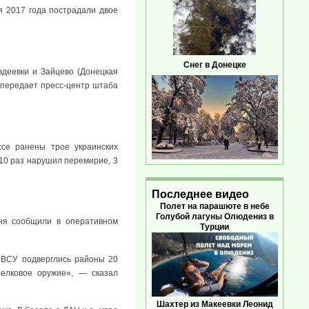
я 2017 года пострадали двое
Снег в Донецке
деевки и Зайцево (Донецкая
, передает пресс-центр штаба
се ранены трое украинских
 10 раз нарушил перемирие, 3
Последнее видео
Полет на парашюте в небе
Голубой лагуны Олюдениз в
дня сообщили в оперативном
Турции
 ВСУ подверглись районы 20
релковое оружие», — сказал
Шахтер из Макеевки Леонид