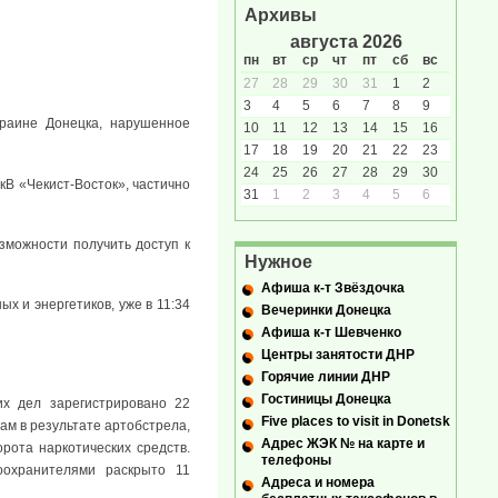
Архивы
августа 2026
пн
вт
ср
чт
пт
сб
вс
27
28
29
30
31
1
2
3
4
5
6
7
8
9
краине Донецка, нарушенное
10
11
12
13
14
15
16
17
18
19
20
21
22
23
24
25
26
27
28
29
30
В «Чекист-Восток», частично
31
1
2
3
4
5
6
зможности получить доступ к
Нужное
Афиша к-т Звёздочка
х и энергетиков, уже в 11:34
Вечеринки Донецка
Афиша к-т Шевченко
Центры занятости ДНР
Горячие линии ДНР
Гостиницы Донецка
их дел зарегистрировано 22
Five places to visit in Donetsk
ам в результате артобстрела,
Адрес ЖЭК № на карте и
рота наркотических средств.
телефоны
оохранителями раскрыто 11
Адреса и номера