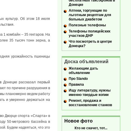
бесплатных таксофонов в
Донецке
Аптеки, торгующие по
льготным рецептам для
ых культур. Об этом 18 июля
больных диабетом
льствия.
Полезные телефоны
Телефоны полицейских
 1 комбайн – 35 гектаров. На
участков ДНР
олее 35 тысяч тонн зерна, а
Что посмотреть в центре
Донецка?
редняя урожайность пшеницы
Доска объявлений
Желающим дать
объявление
Про Slando
в Донецке рассказал первый
Правила
тают по причине разрушения в
Ищу литературу, нужны
, мы планомерно ведем работу
именно твердые копии
ать и уверенно держаться на
Ремонт, продажа и
восстановление станков
 во Дворце спорта «Спарта» в
Новое фото
оду 50-метрового бассейна в
ой. Будем надеяться, что это
Кто не скачет, тот...