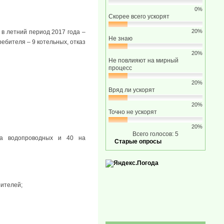
0%
Скорее всего ускорят
20%
 в летний период 2017 года –
Не знаю
ебителя – 9 котельных, отказ
20%
Не повлияют на мирный
процесс
20%
Вряд ли ускорят
20%
Точно не ускорят
20%
Всего голосов: 5
на водопроводных и 40 на
Старые опросы
оителей;