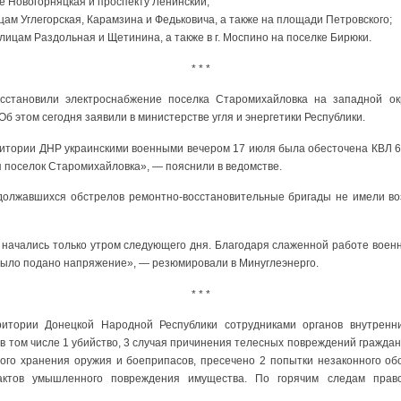
це Новогорняцкая и проспекту Ленинский;
цам Углегорская, Карамзина и Федьковича, а также на площади Петровского;
лицам Раздольная и Щетинина, а также в г. Моспино на поселке Бирюки.
* * *
сстановили электроснабжение поселка Старомихайловка на западной о
б этом сегодня заявили в министерстве угля и энергетики Республики.
ритории ДНР украинскими военными вечером 17 июля была обесточена КВЛ 6к
 поселок Старомихайловка», — пояснили в ведомстве.
одолжавшихся обстрелов ремонтно-восстановительные бригады не имели во
ачались только утром следующего дня. Благодаря слаженной работе военны
было подано напряжение», — резюмировали в Минуглеэнерго.
* * *
итории Донецкой Народной Республики сотрудниками органов внутренн
в том числе 1 убийство, 3 случая причинения телесных повреждений граждан
ного хранения оружия и боеприпасов, пресечено 2 попытки незаконного обо
ктов умышленного повреждения имущества. По горячим следам прав