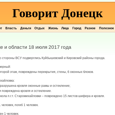
Говорит Донецк
рт
Власть
Деньги
Отдых
Жизнь
Лица
Город
Разное
Полезное
е и области 18 июля 2017 года
со стороны ВСУ подверглись Куйбышевский и Кировский районы города.
верный:
 второй этаж, повреждены перекрытия, стены, 6 оконных блоков.
ихайловка:
но разрушена кровля оконные рамы и остекление;
ами повреждена кровля и остекление.
кола п.г.т. Старомихайловки – повреждено 15 листов шифера и кровля.
 человек, погиб 1 человек.
ен 1 человек.