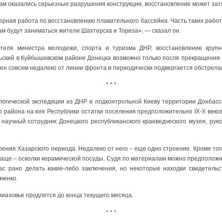
 там оказались серьезные разрушения конструкции, восстановление может зат
рная работа по восстановлению плавательного бассейна. Часть таких работ
там будут заниматься жители Шахтерска и Тореза», — сказал он.
теля министра молодежи, спорта и туризма ДНР, восстановление крупн
ский в Куйбышевском районе Донецка возможно только после прекращения б
н совсем недалеко от линии фронта и периодически подвергается обстрела
* * *
логической экспедиции из ДНР и подконтрольной Киеву территории Донбасс
 района на юге Республики остатки поселения предположительно IX-X веко
научный сотрудник Донецкого республиканского краеведческого музея, рук
ения Хазарского периода. Недалеко от него – еще одно строение. Кроме т
аще – осколки керамической посуды. Судя по материалам можно предположи
ас рано делать какие-либо заключения, но некоторые находки свидетельс
ченко.
Приазовье продлятся до конца текущего месяца.
* * *