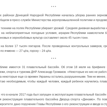
* * *
х районах Донецкой Народной Республики началась уборка ранних зернов
бщили в пресс-службе Министерства агропромышленной политики и продово
техники на полях Республики убирают урожай. Средняя дневная выработка на
 на неблагоприятные погодные условия, аграрии Республики намолотили б
рновых и зернобобовых культур составляет около 45 тысяч тонн.
 на более 17 тысяч гектаров. После проведенных контрольных замеров, с
по ячменю — 27 ц/га, гороху – 24 ц/га.
* * *
блике имеется 31 плавательный бассейн. Об этом 18 июля на брифинге 
жи, спорта и туризма ДНР Александр Громаков. «Некоторые из них не рабо
 а некоторые еще со времен Украины остались разрушенными. Тем не менее
итаю необходимым, чтобы каждый человек, каждый ребенок научились плав
 что в начале 2017 года был запущен в эксплуатацию плавательный бассейн
я реконструкция плавательного бассейна Дворца спорта «Динамо». По пов
рситете дано поручение Главы Республики о его реконструкции и вводе в стр