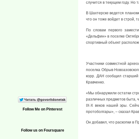
случится в текущем году. Но
В Шахтерске ведется планоме
что он тоже войдет в строй, 
По словам первого замести
«Дельфин» в поселке Октябрь
спортивный объект расположе
Участники совместной архео
поселка Обрыв Новоазовского
корр. ДАН сообщил старший 
Кравченко.
«Мы обнаружили остатки стро
различных предметов быта, ч
IX-X веков нашей эры. Сейч
Follow Me on Pinterest
протоболгары», – сказал Крав
Он добавил, что раскопки в 
Follow us on Foursquare