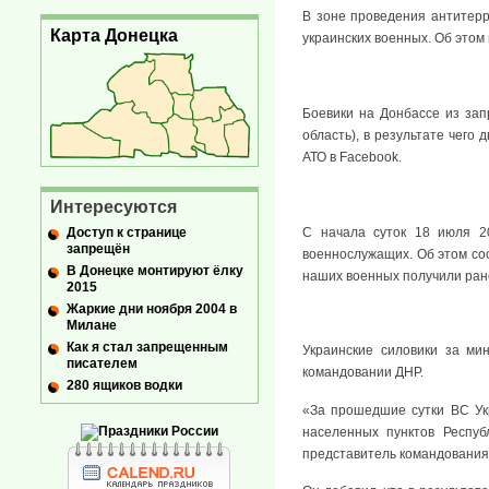
В зоне проведения антитерр
Карта Донецка
украинских военных. Об этом
Боевики на Донбассе из за
область), в результате чего
АТО в Facebook.
Интересуются
С начала суток 18 июля 2
Доступ к странице
запрещён
военнослужащих. Об этом соо
В Донецке монтируют ёлку
наших военных получили ране
2015
Жаркие дни ноября 2004 в
Милане
Как я стал запрещенным
Украинские силовики за ми
писателем
командовании ДНР.
280 ящиков водки
«За прошедшие сутки ВС Ук
населенных пунктов Респуб
представитель командования