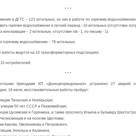
* * *
жения в ДГТС – 123 котельных, из них в работе по горячему водоснабжению
авать горячее водоснабжение в летний период –16 котельных (отсутствие потр
 консервации – 2 котельные, отсутствие х/в - 1, по письму - 1).
по горячему водоснабжению – 78 котельных.
 работы ведутся на 10 трансформаторных подстанциях.
 15 потребителей.
* * *
нтными бригадами КП «Донецкгорводоканал» устранено 27 аварий 
дня, 18 июля, восстановительные работы пройдут:
лицам Таганская и Ноябрьская;
 улицам 50 лет СССР и Первомайская;
лицам Цусимская и Горячкина, а также проспекту Ильича и бульвару Шахтостр
 Челюскинцев и на поселке Щегловка;
ам Кирова, Овсянникова и Петровского;
улицам Энгельса и Калинина;