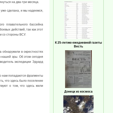
януться на два-три месяца.
 уже сделана, и мы надеемся,
ого плавательного бассейна
оевых действий, так как этот
м со стороны ВСУ.
К 25-летию ежедневной газеты
Весть
а обнаружили в окрестностях
в нашей эры. Об этом сегодня
оводитель экспедиции Эдуард
ого нам попадаются фрагменты
ть, что здесь было поселение
твуют о том, что здесь жили
Донецк из космоса