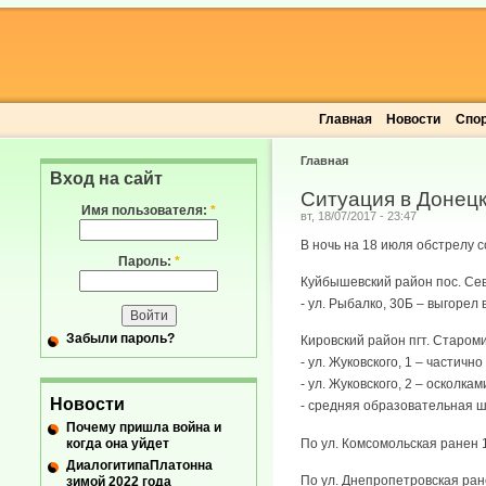
Главная
Новости
Спо
Главная
Вход на сайт
Ситуация в Донецк
Имя пользователя:
*
вт, 18/07/2017 - 23:47
В ночь на 18 июля обстрелу 
Пароль:
*
Куйбышевский район пос. Се
- ул. Рыбалко, 30Б – выгорел
Забыли пароль?
Кировский район пгт. Старом
- ул. Жуковского, 1 – частич
- ул. Жуковского, 2 – осколк
Новости
- средняя образовательная ш
Почему пришла война и
когда она уйдет
По ул. Комсомольская ранен 1
ДиалогитипаПлатонна
По ул. Днепропетровская ран
зимой 2022 года