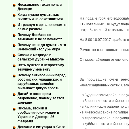
Неожиданно тихая ночь в
Донецке
Когда нужно думать как
На подаче горячего водоснаб
выжить и не оскотиниться
112 котельных. Не будут под
И треснул мир напополам, в
семье разлом
потребителя – 3 котельные, на
Почему Донбасс не
замечали и не замечают?
На 8:00 18.07.2017 в работе 
Почему не надо думать, что
Зеленский - голубь мира
Ремонтно-восстановительные
Сказка о медведе и
сельском дурачке Мыколе
От газоснабжения отключено
Пять пунктов к непростому
текущему моменту
Почему антивоенный парад
За прошедшие сутки ремо
российских, украинских и
зарубежных селебов
канализационных сетях. Сего
вызывает дикую ярость
Давайте поговорим
- в Буденновском районе по у
откровенно, почему злятся
- в Ворошиловском районе по
дончане
- в Калининском районе по у
Письма, звонки и
- в Киевском районе по улице
сообщения о ситуации в
Украине и Донецке 26
- в Кировском районе по улиц
февраля
- в Куйбышевском районе по 
Дончане о ситуации в Киеве