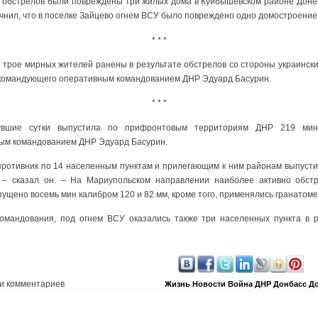
е обстрелов были повреждены три жилых дома в Куйбышевском районе Донец
чнил, что в поселке Зайцево огнем ВСУ было повреждено одно домостроение
* * *
рое мирных жителей ранены в результате обстрелов со стороны украинских
 командующего оперативным командованием ДНР Эдуард Басурин.
* * *
увшие сутки выпустила по прифронтовым территориям ДНР 219 мин
ым командованием ДНР Эдуард Басурин.
ротивник по 14 населенным пунктам и прилегающим к ним районам выпусти
– сказал он. – На Мариупольском направлении наиболее активно обст
ущено восемь мин калибром 120 и 82 мм, кроме того, применялись гранатоме
омандования, под огнем ВСУ оказались также три населенных пункта в р
и комментариев
Жизнь
Новости
Война
ДНР
Донбасс
До