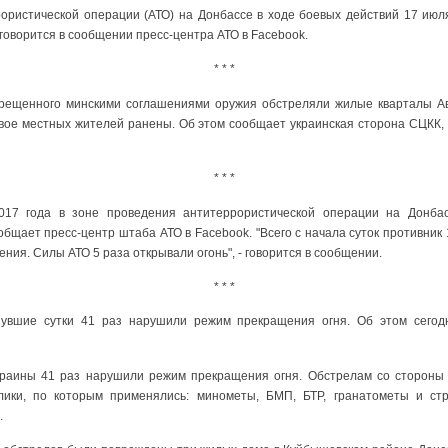
ористической операции (АТО) на Донбассе в ходе боевых действий 17 июл
 говорится в сообщении пресс-центра АТО в Facebook.
* * *
прещенного минскими соглашениями оружия обстреляли жилые кварталы Ав
 двое местных жителей ранены. Об этом сообщает украинская сторона СЦКК
* * *
017 года в зоне проведения антитеррористической операции на Донбас
бщает пресс-центр штаба АТО в Facebook. "Всего с начала суток противник
ния. Силы АТО 5 раза открывали огонь", - говорится в сообщении.
* * *
нувшие сутки 41 раз нарушили режим прекращения огня. Об этом сего
раины 41 раз нарушили режим прекращения огня. Обстрелам со стороны
лики, по которым применялись: минометы, БМП, БТР, гранатометы и ст
.