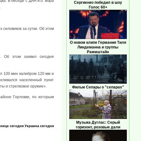
ка. В беседе с ДАН и.о. мэра
Сергиенко победил в шоу
.
Голос 60+
 силовиков за сутки. Об этом
О новом клипе Германия Тиля
Линдеманна и группы
Раммштайн
. Об этом заявил сегодня
л 100 мин калибром 120 мм и
реливался населенный пункт
ты и стрелковое оружие».
Фильм Сепары о "сепарах"
айоне Горловки, по которым
Музыка Дуглас: Серый
нецк сегодня
Украина сегодня
горизонт, розовые дали