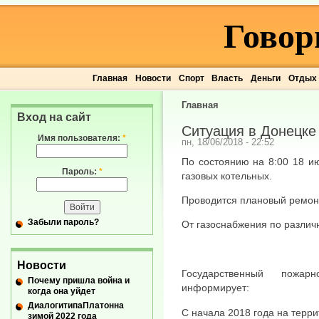
Говор
Главная
Новости
Спорт
Власть
Деньги
Отдых
Главная
Вход на сайт
Ситуация в Донецке 
Имя пользователя:
*
пн, 18/06/2018 - 22:52
По состоянию на 8:00 18 и
Пароль:
*
газовых котельных.
Проводится плановый ремонт
Забыли пароль?
От газоснабжения по различ
Новости
Государственный пожар
Почему пришла война и
информирует:
когда она уйдет
ДиалогитипаПлатонна
С начала 2018 года на терри
зимой 2022 года