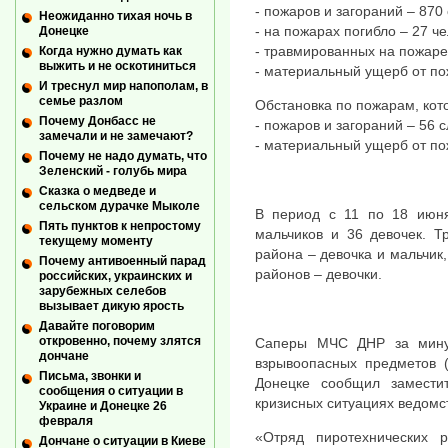
- пожаров и загораний – 870 
Неожиданно тихая ночь в
- на пожарах погибло – 27 че
Донецке
- травмированных на пожаре 
Когда нужно думать как
выжить и не оскотиниться
- материальный ущерб от по
И треснул мир напополам, в
семье разлом
Обстановка по пожарам, кото
Почему Донбасс не
- пожаров и загораний – 56 с
замечали и не замечают?
- материальный ущерб от по
Почему не надо думать, что
Зеленский - голубь мира
Сказка о медведе и
сельском дурачке Мыколе
В период с 11 по 18 июн
Пять пунктов к непростому
мальчиков и 36 девочек. Т
текущему моменту
района – девочка и мальчик,
Почему антивоенный парад
районов – девочки.
российских, украинских и
зарубежных селебов
вызывает дикую ярость
Давайте поговорим
откровенно, почему злятся
Саперы МЧС ДНР за мину
дончане
взрывоопасных предметов 
Письма, звонки и
Донецке сообщил замести
сообщения о ситуации в
кризисных ситуациях ведомс
Украине и Донецке 26
февраля
«Отряд пиротехнических
Дончане о ситуации в Киеве