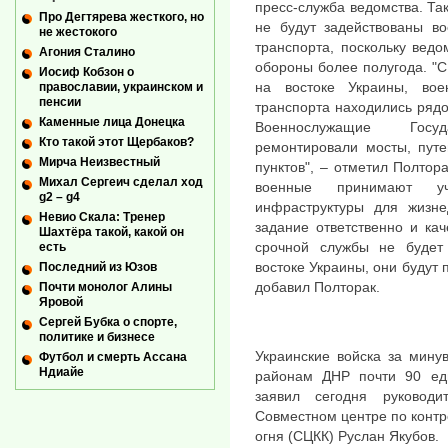
пресс-служба ведомства. Так
Про Дегтярева жесткого, но
не будут задействованы в
не жестокого
транспорта, поскольку ведо
Агония Сталино
обороны более полугода. "С
Иосиф Кобзон о
на востоке Украины, вое
православии, украинском и
пенсии
транспорта находились ряд
Каменные лица Донецка
Военнослужащие Госу
Кто такой этот Щербаков?
ремонтировали мосты, путе
Мирча Неизвестный
пунктов", – отметил Полтор
Михал Сергеич сделал ход
военные принимают уч
g2 – g4
инфраструктуры для жизне
Невио Скала: Тренер
задание ответственно и ка
Шахтёра такой, какой он
срочной службы не будет
есть
востоке Украины, они будут 
Последний из Юзов
добавил Полторак.
Почти монолог Алины
Яровой
Сергей Бубка о спорте,
политике и бизнесе
Украинские войска за мину
Футбол и смерть Ассана
Ндиайе
районам ДНР почти 90 ед
заявил сегодня руководи
Совместном центре по конт
огня (СЦКК) Руслан Якубов.