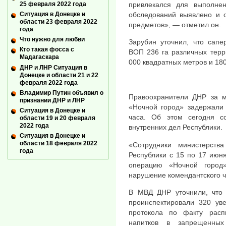
привлекался для выполне
25 февраля 2022 года
обследований выявлено и 
Ситуация в Донецке и
области 23 февраля 2022
предметов», — отметил он.
года
Что нужно для любви
Зарубин уточнил, что сап
Кто такая фосса с
ВОП 236 га различных тер
Мадагаскара
000 квадратных метров и 180
ДНР и ЛНР Ситуация в
Донецке и области 21 и 22
февраля 2022 года
Владимир Путин объявил о
Правоохранители ДНР за 
признании ДНР и ЛНР
«Ночной город» задержали 
Ситуация в Донецке и
часа. Об этом сегодня с
области 19 и 20 февраля
2022 года
внутренних дел Республики.
Ситуация в Донецке и
области 18 февраля 2022
«Сотрудники министерств
года
Республики с 15 по 17 июн
операцию «Ночной город
нарушение комендантского ч
В МВД ДНР уточнили, что 
проинспектировали 320 уве
протокола по факту расп
напитков в запрещенны