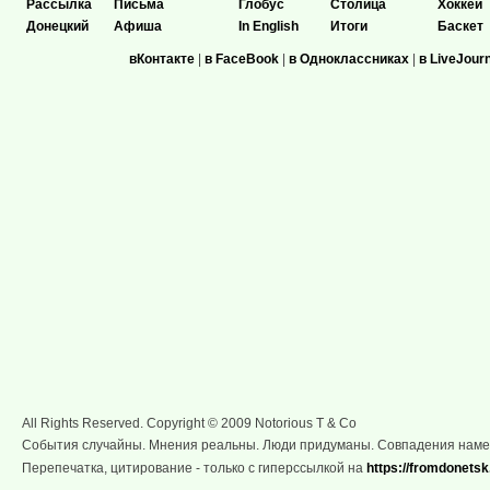
Рассылка
Письма
Глобус
Столица
Хоккей
Донецкий
Афиша
In English
Итоги
Баскет
вКонтакте
|
в FaceBook
|
в Одноклассниках
|
в LiveJour
All Rights Reserved. Copyright © 2009 Notorious T & Co
События случайны. Мнения реальны. Люди придуманы. Совпадения нам
Перепечатка, цитирование - только с гиперссылкой на
https://fromdonetsk