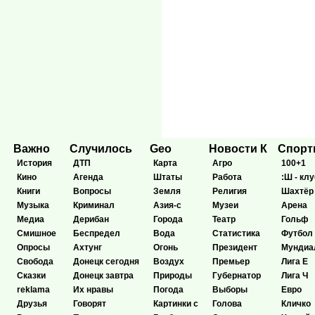
Важно
Случилось
Geo
Новости К
Спор
История
ДТП
Карта
Агро
100+1
Кино
Агенда
Штаты
Работа
:Ш - клу
Книги
Вопросы
Земля
Религия
Шахтёр
Музыка
Криминал
Азия-с
Музеи
Арена
Медиа
Дерибан
Города
Театр
Гольф
Смишное
Беспредел
Вода
Статистика
Футбол
Опросы
Ахтунг
Огонь
Президент
Мундиа
Свобода
Донецк сегодня
Воздух
Премьер
Лига Е
Сказки
Донецк завтра
Природы
Губернатор
Лига Ч
reklama
Их нравы
Погода
Выборы
Евро
Друзья
Говорят
Картинки с
Голова
Кличко