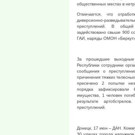
общественных местах в нетр
Отмечается, что отрабо
диверсионно-разведыват
преступлений. В обще
задействовано свыше 900 со
ГАИ, наряды ОМОН «Беркут»,
За прошедшие выходные
Республики сотрудники орга
сообщения о преступлени
причинения тяжких телесных 
пресечено 2 попытки нез
порядка зафиксировали 
имущества, 1 человек поги
результате артобстрело
преступлений.
Донецк, 17 июн – ДАН. Ком
30 улицах города наружное