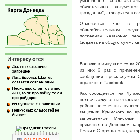
умышленно, безосновате
обязательных документ
Карта Донецка
гражданам", - говорится в с
Отмечается, что в ре
общеобязательном госуд
последним незаконно пере
бюджета на общую сумму св
Интересуются
Боевики в минувшие сутки 2
Доступ к странице
из них 6 раз с применен
запрещён
сообщении пресс-службы 
Лига Европы: Шахтёр
остается совсем один
странице в Facebook.
Несколько слов то ли про
Как сообщается, на Луган
АТО, то ли про войну, то ли
про рейдеров
полночь оккупанты открыли 
Из Луганска с Приветным
районе населенных пунктов
Невкусных сладостей не
защитник Крымского во вр
бывает
запрещенное Минскими д
применил на Донецком напр
Пески и Старогнатовка, кото