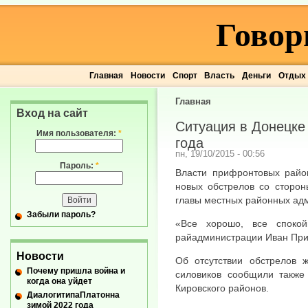
Говор
Главная
Новости
Спорт
Власть
Деньги
Отдых
Главная
Вход на сайт
Ситуация в Донецке 
Имя пользователя:
*
года
пн, 19/10/2015 - 00:56
Пароль:
*
Власти прифронтовых райо
новых обстрелов со сторо
главы местных районных ад
Забыли пароль?
«Все хорошо, все споко
райадминистрации Иван При
Новости
Об отсутствии обстрелов 
Почему пришла война и
силовиков сообщили также 
когда она уйдет
Кировского районов.
ДиалогитипаПлатонна
зимой 2022 года