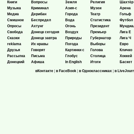
Книги
Вопросы
Земля
Религия
Шахтёр
Музыка
Криминал
Азия-с
Музеи
Арена
Медиа
Дерибан
Города
Театр
Гольф
Смишное
Беспредел
Вода
Статистика
Футбол
Опросы
Ахтунг
Огонь
Президент
Мундиа
Свобода
Донецк сегодня
Воздух
Премьер
Лига Е
Сказки
Донецк завтра
Природы
Губернатор
Лига Ч
reklama
Их нравы
Погода
Выборы
Евро
Друзья
Говорят
Картинки с
Голова
Кличко
Рассылка
Письма
Глобус
Столица
Хоккей
Донецкий
Афиша
In English
Итоги
Баскет
вКонтакте
|
в FaceBook
|
в Одноклассниках
|
в LiveJour