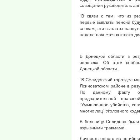
совещании руководитель ап
"В связи с тем, что из ре
первые выплаты пенсий буду
словам, эти выплаты начну
неделе начнется выплата д
В Донецкой области в рез
человека. Об этом сооб
Донецкой области.
"В Селидовский горотдел ми
Ясиноватском районе в резу
По данному факту отк
предварительной правов
"Умышленное убийство, сов
многих лиц" Уголовного коде
В больницу Селидово были 
взрывными травмами.
Личность одного из погибши