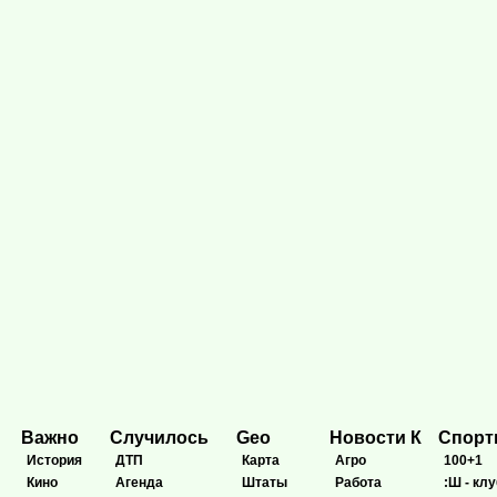
Важно
Случилось
Geo
Новости К
Спор
История
ДТП
Карта
Агро
100+1
Кино
Агенда
Штаты
Работа
:Ш - клу