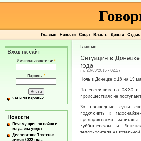
Говор
Главная
Новости
Спорт
Власть
Деньги
Отдых
Главная
Вход на сайт
Ситуация в Донецке 
Имя пользователя:
*
года
пт, 20/03/2015 - 02:27
Пароль:
*
Ночь в Донецке с 18 на 19 м
По состоянию на 08.30 в 
происшествиях не поступают
Забыли пароль?
За прошедшие сутки спе
подключить к газоснабж
Новости
предприятиями запитаны
Почему пришла война и
Куйбышевском и Ленинск
когда она уйдет
теплоносителя на котельной
ДиалогитипаПлатонна
зимой 2022 года