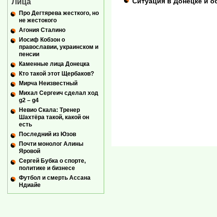
Ситуация в Донецке и о
Лица
Про Дегтярева жесткого, но
не жестокого
Агония Сталино
Иосиф Кобзон о
православии, украинском и
пенсии
Каменные лица Донецка
Кто такой этот Щербаков?
Мирча Неизвестный
Михал Сергеич сделал ход
g2 – g4
Невио Скала: Тренер
Шахтёра такой, какой он
есть
Последний из Юзов
Почти монолог Алины
Яровой
Сергей Бубка о спорте,
политике и бизнесе
Футбол и смерть Ассана
Ндиайе