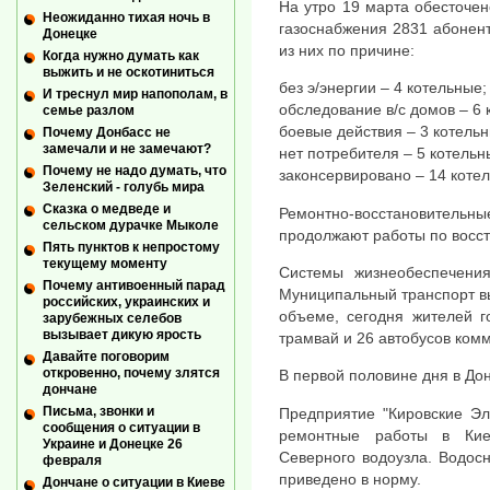
На утро 19 марта обесточе
Неожиданно тихая ночь в
газоснабжения 2831 абонент
Донецке
из них по причине:
Когда нужно думать как
выжить и не оскотиниться
без э/энергии – 4 котельные;
И треснул мир напополам, в
обследование в/с домов – 6 
семье разлом
боевые действия – 3 котельн
Почему Донбасс не
замечали и не замечают?
нет потребителя – 5 котельн
Почему не надо думать, что
законсервировано – 14 коте
Зеленский - голубь мира
Сказка о медведе и
Ремонтно-восстановительн
сельском дурачке Мыколе
продолжают работы по восс
Пять пунктов к непростому
текущему моменту
Системы жизнеобеспечени
Почему антивоенный парад
Муниципальный транспорт в
российских, украинских и
объеме, сегодня жителей г
зарубежных селебов
вызывает дикую ярость
трамвай и 26 автобусов ком
Давайте поговорим
откровенно, почему злятся
В первой половине дня в До
дончане
Письма, звонки и
Предприятие "Кировские Эл
сообщения о ситуации в
ремонтные работы в Кие
Украине и Донецке 26
Северного водоузла. Водос
февраля
приведено в норму.
Дончане о ситуации в Киеве