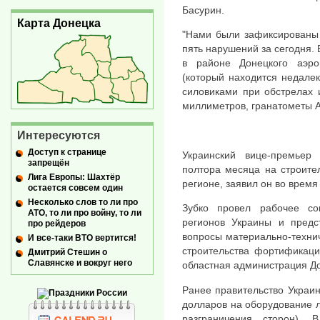
Басурин.
Карта Донецка
"Нами были зафиксированы 
пять нарушений за сегодня.
в районе Донецкого аэро
(который находится недалек
силовиками при обстрелах 
миллиметров, гранатометы А
Интересуются
Доступ к странице
Украинский вице-премьер
запрещён
полтора месяца на строите
Лига Европы: Шахтёр
регионе, заявил он во время
остается совсем один
Несколько слов то ли про
Зубко провел рабочее со
АТО, то ли про войну, то ли
регионов Украины и предс
про рейдеров
вопросы материально-технич
И все-таки ВТО вертится!
строительства фортификаци
Дмитрий Стешин о
Славянске и вокруг него
областная администрация До
Ранее правительство Украи
долларов на оборудование л
разграничения сторон).