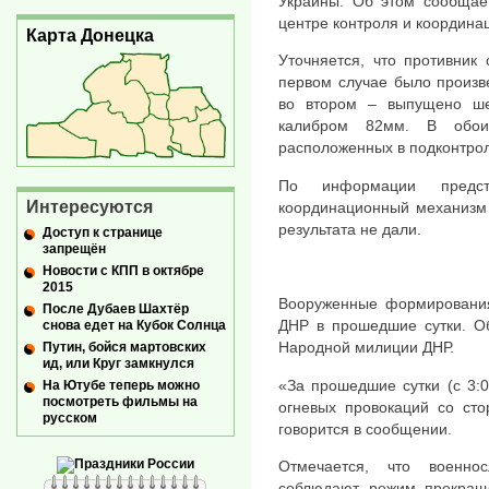
Украины. Об этом сообщае
центре контроля и координа
Карта Донецка
Уточняется, что противник 
первом случае было произв
во втором – выпущено ш
калибром 82мм. В обои
расположенных в подконтрол
По информации представ
Интересуются
координационный механизм 
результата не дали.
Доступ к странице
запрещён
Новости с КПП в октябре
2015
Вооруженные формирования
После Дубаев Шахтёр
ДНР в прошедшие сутки. О
снова едет на Кубок Солнца
Народной милиции ДНР.
Путин, бойся мартовских
ид, или Круг замкнулся
«За прошедшие сутки (с 3:
На Ютубе теперь можно
посмотреть фильмы на
огневых провокаций со сто
русском
говорится в сообщении.
Отмечается, что военно
соблюдают режим прекращ