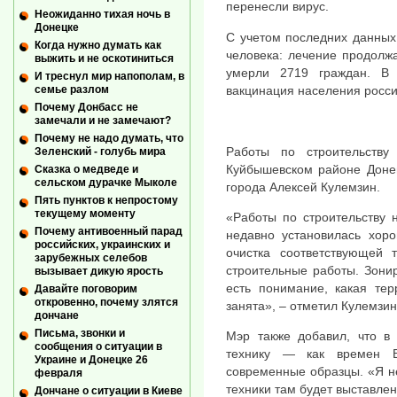
перенесли вирус.
Неожиданно тихая ночь в
Донецке
С учетом последних данных
Когда нужно думать как
человека: лечение продолж
выжить и не оскотиниться
умерли 2719 граждан. В
И треснул мир напополам, в
вакцинация населения росси
семье разлом
Почему Донбасс не
замечали и не замечают?
Почему не надо думать, что
Работы по строительству
Зеленский - голубь мира
Куйбышевском районе Доне
Сказка о медведе и
сельском дурачке Мыколе
города Алексей Кулемзин.
Пять пунктов к непростому
текущему моменту
«Работы по строительству н
Почему антивоенный парад
недавно установилась хоро
российских, украинских и
очистка соответствующей 
зарубежных селебов
строительные работы. Зони
вызывает дикую ярость
есть понимание, какая тер
Давайте поговорим
откровенно, почему злятся
занята», – отметил Кулемзин
дончане
Письма, звонки и
Мэр также добавил, что в 
сообщения о ситуации в
технику — как времен В
Украине и Донецке 26
современные образцы. «Я не
февраля
техники там будет выставлен
Дончане о ситуации в Киеве