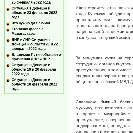
25 февраля 2022 года
Идея строительства парка 
Ситуация в Донецке и
области 23 февраля 2022
тогда Кулемзин обсудил пр
года
представителями комму
Что нужно для любви
генерального плана Донецка
Кто такая фосса с
национальной академии стро
Мадагаскара
в конкурсе на лучший эскизн
ДНР и ЛНР Ситуация в
Донецке и области 21 и 22
февраля 2022 года
Владимир Путин объявил о
За минувшие сутки на тер
признании ДНР и ЛНР
сотрудники органов внутрен
Ситуация в Донецке и
области 19 и 20 февраля
преступлениях, в том числе
2022 года
следам правоохранители ра
Ситуация в Донецке и
общественных связей МВД Д
области 18 февраля 2022
года
Славянске бывший боевик
мужчину, тело которого с 
в гараже в микрорайоне 
преступление, совершенное
подозреваемого, передали 
управления полиции Донецко