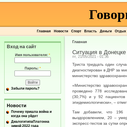
Говор
Главная
Новости
Спорт
Власть
Деньги
Отдых
Главная
Вход на сайт
Ситуация в Донецке 
Имя пользователя:
*
пт, 21/05/2021 - 01:36
Триста тридцать один случ
Пароль:
*
диагностирован в ДНР за ми
министерство здравоохранен
«Министерство здравоохра
Забыли пароль?
проведено 778 исследован
(30,7%) и у 92 пациентов 
эпидемиологически», – отме
Новости
Почему пришла война и
Там добавили, что 196 
когда она уйдет
выздоровлением, 20 – умер
ДиалогитипаПлатонна
экспресс-тестов за сутки оп
зимой 2022 года