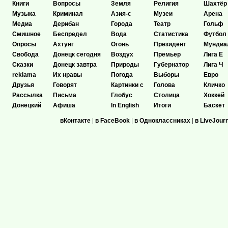
Книги
Вопросы
Земля
Религия
Шахтёр
Музыка
Криминал
Азия-с
Музеи
Арена
Медиа
Дерибан
Города
Театр
Гольф
Смишное
Беспредел
Вода
Статистика
Футбол
Опросы
Ахтунг
Огонь
Президент
Мундиа
Свобода
Донецк сегодня
Воздух
Премьер
Лига Е
Сказки
Донецк завтра
Природы
Губернатор
Лига Ч
reklama
Их нравы
Погода
Выборы
Евро
Друзья
Говорят
Картинки с
Голова
Кличко
Рассылка
Письма
Глобус
Столица
Хоккей
Донецкий
Афиша
In English
Итоги
Баскет
вКонтакте
|
в FaceBook
|
в Одноклассниках
|
в LiveJour