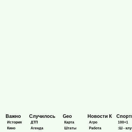
Важно
Случилось
Geo
Новости К
Спор
История
ДТП
Карта
Агро
100+1
Кино
Агенда
Штаты
Работа
:Ш - клу