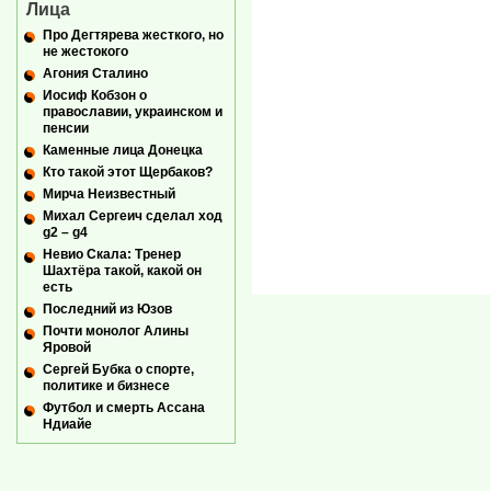
Лица
Про Дегтярева жесткого, но
не жестокого
Агония Сталино
Иосиф Кобзон о
православии, украинском и
пенсии
Каменные лица Донецка
Кто такой этот Щербаков?
Мирча Неизвестный
Михал Сергеич сделал ход
g2 – g4
Невио Скала: Тренер
Шахтёра такой, какой он
есть
Последний из Юзов
Почти монолог Алины
Яровой
Сергей Бубка о спорте,
политике и бизнесе
Футбол и смерть Ассана
Ндиайе