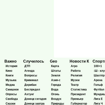
Важно
Случилось
Geo
Новости К
Спор
История
ДТП
Карта
Агро
100+1
Кино
Агенда
Штаты
Работа
:Ш - клу
Книги
Вопросы
Земля
Религия
Шахтёр
Музыка
Криминал
Азия-с
Музеи
Арена
Медиа
Дерибан
Города
Театр
Гольф
Смишное
Беспредел
Вода
Статистика
Футбол
Опросы
Ахтунг
Огонь
Президент
Мундиа
Свобода
Донецк сегодня
Воздух
Премьер
Лига Е
Сказки
Донецк завтра
Природы
Губернатор
Лига Ч