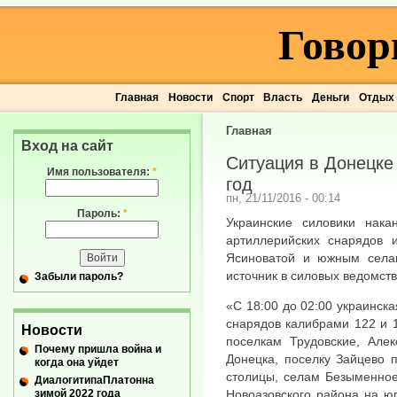
Говор
Главная
Новости
Спорт
Власть
Деньги
Отдых
Главная
Вход на сайт
Ситуация в Донецке 
Имя пользователя:
*
год
пн, 21/11/2016 - 00:14
Пароль:
*
Украинские силовики нак
артиллерийских снарядов 
Ясиноватой и южным села
источник в силовых ведомств
Забыли пароль?
«С 18:00 до 02:00 украинск
снарядов калибрами 122 и 
Новости
поселкам Трудовские, Алек
Почему пришла война и
Донецка, поселку Зайцево п
когда она уйдет
столицы, селам Безыменное
ДиалогитипаПлатонна
зимой 2022 года
Новоазовского района на ю