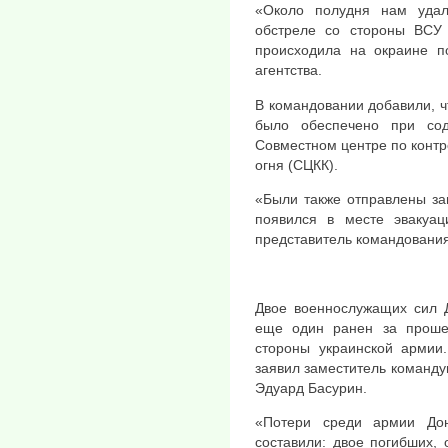
«Около полудня нам удал
обстреле со стороны ВСУ 
происходила на окраине п
агентства.
В командовании добавили, ч
было обеспечено при сод
Совместном центре по конт
огня (СЦКК).
«Были также отправлены за
появился в месте эвакуа
представитель командования
Двое военнослужащих сил Д
еще один ранен за прошед
стороны украинской армии
заявил заместитель команд
Эдуард Басурин.
«Потери среди армии Дон
составили: двое погибших,