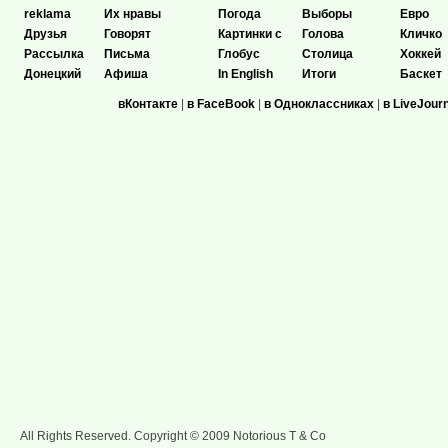
reklama
Их нравы
Погода
Выборы
Евро
Друзья
Говорят
Картинки с
Голова
Кличко
Рассылка
Письма
Глобус
Столица
Хоккей
Донецкий
Афиша
In English
Итоги
Баскет
вКонтакте
|
в FaceBook
|
в Одноклассниках
|
в LiveJour
All Rights Reserved. Copyright © 2009 Notorious T & Co