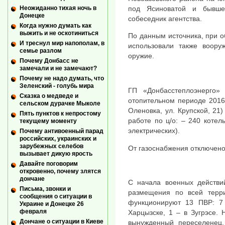
Неожиданно тихая ночь в
под Ясиноватой и бывше
Донецке
собеседник агентства.
Когда нужно думать как
выжить и не оскотиниться
По данным источника, при 
И треснул мир напополам, в
использовали также воору
семье разлом
оружие.
Почему Донбасс не
замечали и не замечают?
Почему не надо думать, что
Зеленский - голубь мира
ГП «Донбасстеплоэнерго» 
Сказка о медведе и
отопительном периоде 2016-2
сельском дурачке Мыколе
Оленовка, ул. Крупской, 21
Пять пунктов к непростому
работе по ц/о: – 240 котел
текущему моменту
электрических).
Почему антивоенный парад
российских, украинских и
зарубежных селебов
От газоснабжения отключено
вызывает дикую ярость
Давайте поговорим
откровенно, почему злятся
дончане
С начала военных действи
Письма, звонки и
размещения по всей терр
сообщения о ситуации в
функционируют 13 ПВР: 7
Украине и Донецке 26
февраля
Харцызске, 1 – в Зугрэсе.
Дончане о ситуации в Киеве
вынужденный переселенец,