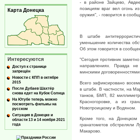
- в районе Зайцево, Авде
позициям враг вел огонь из
Карта Донецка
оружия", - говорится в сооб
В штабе антитеррористи
уменьшение количества обс
Об этом говорится в сообще
Интересуются
"Сегодня противник заметно
направлениях. Правда не
Доступ к странице
запрещён
минскими договоренностями 
Новости с КПП в октябре
2015
Всего зафиксировано восем
После Дубаев Шахтёр
в штабе. В частности, на М
снова едет на Кубок Солнца
танков, БМП, 82 миллиметр
На Ютубе теперь можно
Красногоровке, а из гра
посмотреть фильмы на
Новотроицкому и Водяном.
русском
Ситуация в Донецке и
Кроме того, на Донецком
области 13 и 14 ноября 2021
года
гранатометов обстреляли Л
Макарово.