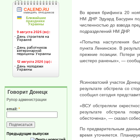
Во время брифинга 20 нояб
НМ ДНР Эдуард Басурин под
численностью до взвода пре
подразделений НМ ДНР.
«Попытка наступления бы
пункта Ленинское. В результ
прежние позиции. Потери у
шестеро раненых», — сообщ
Ясиноватский участок Донец
результате обстрела со сто
Говорит Донецк
сообщил сегодня представит
Рупор администрации
«ВСУ обстреляли окрестнос
email:
*
результате обстрела пов
обесточена», — сказал собес
По предварительным данным
Предыдущие выпуски
время уточняется. Планируе