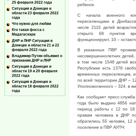
25 февраля 2022 года
ребенок.
Ситуация в Донецке и
области 23 февраля 2022
С начала военного ко
года
переселенцами в Донбассе
Что нужно для любви
числе 2115 детей возрасто
Кто такая фосса с
открыто 68 пунктов в
Мадагаскара
функционируют, 10 – остаютс
ДНР и ЛНР Ситуация в
Донецке и области 21 и 22
В указанных ПВР прожив
февраля 2022 года
несовершеннолетних детей,
Владимир Путин объявил о
признании ДНР и ЛНР
в том числе 1548 детей во
Ситуация в Донецке и
Республике есть 1378 своб
области 19 и 20 февраля
временных переселенцев, и
2022 года
по всей территории ДНР – 1
Ситуация в Донецке и
Уполномоченного – 324, в ж
области 18 февраля 2022
года
Как сообщает пресс-служба
года было выдано 4856 на
период работы с 12 по 18
правам человека в ДНР п
обратились 55 человек, 12
поселение в ПВР АУПЧ.