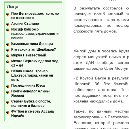
Лица
В результате обстрелов 
Про Дегтярева жесткого, но
накануне погиб мирный ж
не жестокого
использования карател
Агония Сталино
Коммунаровка, по посл
Иосиф Кобзон о
сложности пять домов.
православии, украинском и
пенсии
Каменные лица Донецка
Кто такой этот Щербаков?
Жилой дом в поселке Крута
Мирча Неизвестный
сгорел минувшей ночью в р
Михал Сергеич сделал ход
этом ДАН сообщил сегодн
g2 – g4
администрации Олег Моргун
Невио Скала: Тренер
Шахтёра такой, какой он
«В Крутой Балке в результ
есть
Широкой, 36. Это ближа
Последний из Юзов
собеседник агентства. По
Почти монолог Алины
пострадавших пока нет, но
Яровой
хозяева находились дома.
Сергей Бубка о спорте,
политике и бизнесе
Также, по данным местны
Футбол и смерть Ассана
Ндиайе
зафиксированы в Петровском
Еленовка, который распол
разрушениях и пострадавших