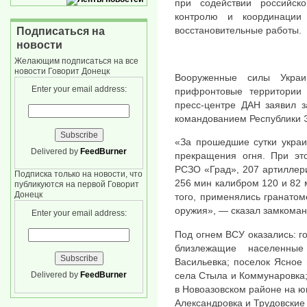
при содействии российс
контролю и координации
восстановительные работы.
Подписаться на
новости
Желающим подписаться на все
новости Говорит Донецк
Вооруженные силы Украи
Enter your email address:
прифронтовые территории
пресс-центре ДАН заявил 
командованием Республики 
«За прошедшие сутки украи
Delivered by
FeedBurner
прекращения огня. При эт
РСЗО «Град», 207 артиллер
Подписка только на новости, что
256 мин калибром 120 и 82 
публикуются на первой Говорит
Донецк
того, применялись гранато
оружия», — сказал замкома
Enter your email address:
Под огнем ВСУ оказались: г
близлежащие населенны
Васильевка; поселок Ясное
села Стыла и Коммунаровка;
Delivered by
FeedBurner
в Новоазовском районе на ю
Александровка и Трудовские