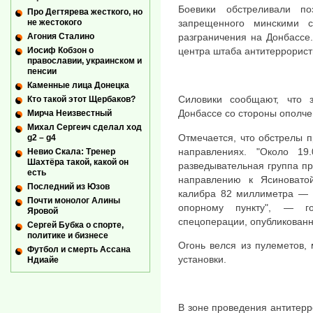
Боевики обстреливали п
Про Дегтярева жесткого, но
не жестокого
запрещенного минскими 
Агония Сталино
разграничения на Донбассе
Иосиф Кобзон о
центра штаба антитеррорист
православии, украинском и
пенсии
Каменные лица Донецка
Силовики сообщают, что 
Кто такой этот Щербаков?
Донбассе со стороны ополче
Мирча Неизвестный
Михал Сергеич сделал ход
Отмечается, что обстрелы 
g2 – g4
направлениях. "Около 19
Невио Скала: Тренер
Шахтёра такой, какой он
разведывательная группа пр
есть
направлению к Ясиноват
Последний из Юзов
калибра 82 миллиметра — 
Почти монолог Алины
опорному пункту", — го
Яровой
спецоперации, опубликованн
Сергей Бубка о спорте,
политике и бизнесе
Огонь велся из пулеметов,
Футбол и смерть Ассана
установки.
Ндиайе
В зоне проведения антитерр