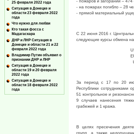
- пожаров и загораний – 474 
25 февраля 2022 года
- на пожарах погибло – 28 че
Ситуация в Донецке и
- прямой материальный ущерб
области 23 февраля 2022
года
Что нужно для любви
Кто такая фосса с
С 22 июня 2016 г. Централь
Мадагаскара
следующие курсы обмена на
ДНР и ЛНР Ситуация в
Донецке и области 21 и 22
февраля 2022 года
U
Владимир Путин объявил о
E
признании ДНР и ЛНР
Ситуация в Донецке и
области 19 и 20 февраля
2022 года
Ситуация в Донецке и
За период с 17 по 20 ию
области 18 февраля 2022
Республики сотрудниками о
года
51 контрольное и резонансно
9 случаев нанесения тяжк
грабежей и 1 кража.
В целях пресечения деяте
групп, а также недопущен