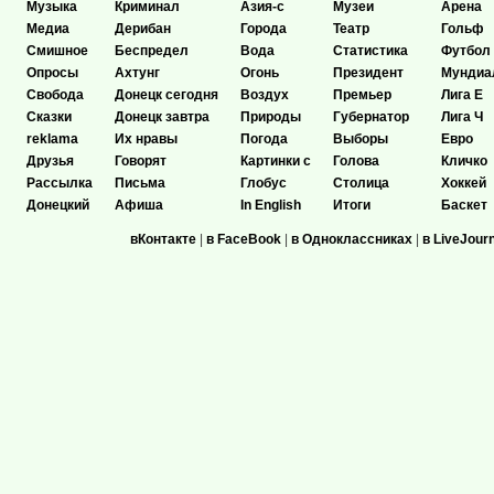
Музыка
Криминал
Азия-с
Музеи
Арена
Медиа
Дерибан
Города
Театр
Гольф
Смишное
Беспредел
Вода
Статистика
Футбол
Опросы
Ахтунг
Огонь
Президент
Мундиа
Свобода
Донецк сегодня
Воздух
Премьер
Лига Е
Сказки
Донецк завтра
Природы
Губернатор
Лига Ч
reklama
Их нравы
Погода
Выборы
Евро
Друзья
Говорят
Картинки с
Голова
Кличко
Рассылка
Письма
Глобус
Столица
Хоккей
Донецкий
Афиша
In English
Итоги
Баскет
вКонтакте
|
в FaceBook
|
в Одноклассниках
|
в LiveJour