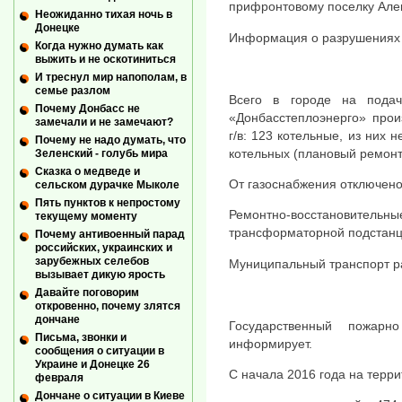
прифронтовому поселку Але
Неожиданно тихая ночь в
Донецке
Информация о разрушениях 
Когда нужно думать как
выжить и не оскотиниться
И треснул мир напополам, в
семье разлом
Всего в городе на пода
Почему Донбасс не
«Донбасстеплоэнерго» прои
замечали и не замечают?
г/в: 123 котельные, из них 
Почему не надо думать, что
котельных (плановый ремонт-
Зеленский - голубь мира
Сказка о медведе и
От газоснабжения отключено
сельском дурачке Мыколе
Пять пунктов к непростому
Ремонтно-восстановит
текущему моменту
трансформаторной подстанц
Почему антивоенный парад
российских, украинских и
зарубежных селебов
Муниципальный транспорт р
вызывает дикую ярость
Давайте поговорим
откровенно, почему злятся
дончане
Государственный пожарн
Письма, звонки и
информирует.
сообщения о ситуации в
Украине и Донецке 26
С начала 2016 года на терри
февраля
Дончане о ситуации в Киеве