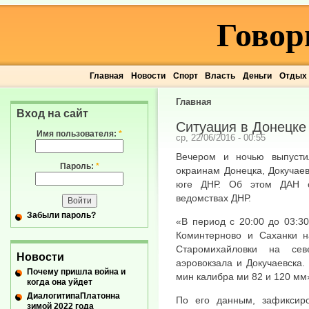
Говор
Главная
Новости
Спорт
Власть
Деньги
Отдых
Главная
Вход на сайт
Ситуация в Донецке 
Имя пользователя:
*
ср, 22/06/2016 - 00:55
Вечером и ночью выпуст
Пароль:
*
окраинам Донецка, Докучае
юге ДНР. Об этом ДАН с
ведомствах ДНР.
Забыли пароль?
«В период с 20:00 до 03:3
Коминтерново и Саханки н
Старомихайловки на сев
Новости
аэровокзала и Докучаевска
Почему пришла война и
мин калибра ми 82 и 120 мм»
когда она уйдет
ДиалогитипаПлатонна
По его данным, зафиксир
зимой 2022 года