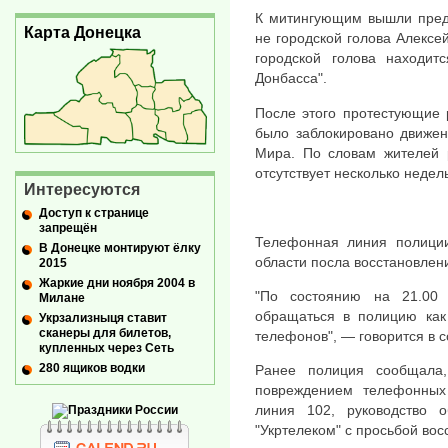
К митингующим вышли предс
Карта Донецка
не городской голова Алексе
городской голова находит
Донбасса".
После этого протестующие 
было заблокировано движен
Мира. По словам жителей р
отсутствует несколько недель
Интересуются
Доступ к странице
запрещён
Телефонная линия полиции
В Донецке монтируют ёлку
области посла восстановле
2015
Жаркие дни ноября 2004 в
"По состоянию на 21.00 
Милане
обращаться в полицию как 
Укрзализныця ставит
сканеры для билетов,
телефонов", — говорится в 
купленных через Сеть
280 ящиков водки
Ранее полиция сообщала
повреждением телефонных
линия 102, руководство 
"Укртелеком" с просьбой вос