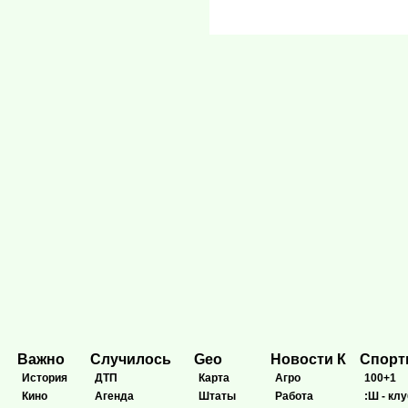
Важно
Случилось
Geo
Новости К
Спор
История
ДТП
Карта
Агро
100+1
Кино
Агенда
Штаты
Работа
:Ш - клу