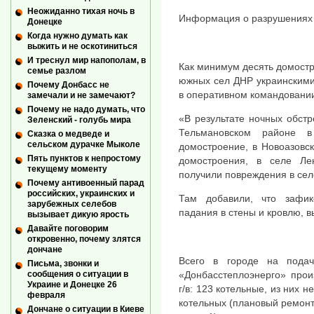
Неожиданно тихая ночь в
Информация о разрушениях 
Донецке
Когда нужно думать как
выжить и не оскотиниться
И треснул мир напополам, в
Как минимум десять домостр
семье разлом
южных сел ДНР украинскими
Почему Донбасс не
в оперативном командовании
замечали и не замечают?
Почему не надо думать, что
«В результате ночных обстр
Зеленский - голубь мира
Тельмановском районе в
Сказка о медведе и
сельском дурачке Мыколе
домостроение, в Новоазовс
Пять пунктов к непростому
домостроения, в селе Л
текущему моменту
получили повреждения в сел
Почему антивоенный парад
российских, украинских и
Там добавили, что зафик
зарубежных селебов
падания в стены и кровлю, в
вызывает дикую ярость
Давайте поговорим
откровенно, почему злятся
дончане
Всего в городе на пода
Письма, звонки и
«Донбасстеплоэнерго» прои
сообщения о ситуации в
Украине и Донецке 26
г/в: 123 котельные, из них н
февраля
котельных (плановый ремонт
Дончане о ситуации в Киеве