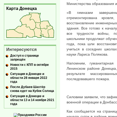
Министерства образования и
Карта Донецка
«В гимназии завершен
отремонтирована кровля,
восстановление инженерных
здания. Все готово к началу
все трудности войны, п
школьники продолжат обучен
года, пока шли восстанов
учиться в соседних школа
Интересуются
науки Лариса Полякова.
Доступ к странице
запрещён
Напомним, гуманитарна
Новости с КПП в октябре
Ленинском районе Донецка,
2015
результате массирова
Ситуация в Донецке и
области 28 января 2022
последовавшего пожара.
года
После Дубаев Шахтёр
снова едет на Кубок Солнца
Ситуация в Донецке и
Силовики заявили, что зафик
области 13 и 14 ноября 2021
военной операции в Донбасс
года
Как сообщается на страниц
начала суток в районе вое