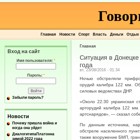
Говор
Главная
Новости
Спорт
Власть
Деньги
Отдых
Главная
Вход на сайт
Ситуация в Донецке 
Имя пользователя:
*
года
вт, 23/08/2016 - 01:34
Пароль:
*
Ночью обстреляли прифро
орудий калибра 122 мм. Об
силовых ведомствах ДНР.
Забыли пароль?
«Около 22:30 украинская с
арторудий калибра 122 мм
артснарядов», — сказал собе
Новости
Почему пришла война и
По данным источника, на
когда она уйдет
обстреле населенного пунк
ДиалогитипаПлатонна
также вооружение БМП, гран
зимой 2022 года