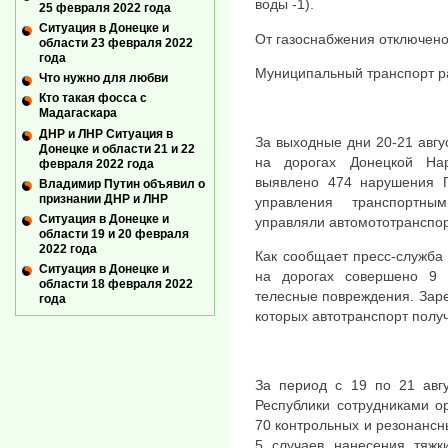
воды -1).
25 февраля 2022 года
Ситуация в Донецке и
От газоснабжения отключено
области 23 февраля 2022
года
Муниципальный транспорт р
Что нужно для любви
Кто такая фосса с
Мадагаскара
ДНР и ЛНР Ситуация в
За выходные дни 20-21 авг
Донецке и области 21 и 22
на дорогах Донецкой На
февраля 2022 года
выявлено 474 нарушения П
Владимир Путин объявил о
признании ДНР и ЛНР
управления транспортны
Ситуация в Донецке и
управляли автомототранспор
области 19 и 20 февраля
2022 года
Как сообщает пресс-служба
Ситуация в Донецке и
на дорогах совершено 9 
области 18 февраля 2022
телесные повреждения. Заре
года
которых автотранспорт полу
За период с 19 по 21 авг
Республики сотрудниками о
70 контрольных и резонансны
5 случаев нанесения тяжк