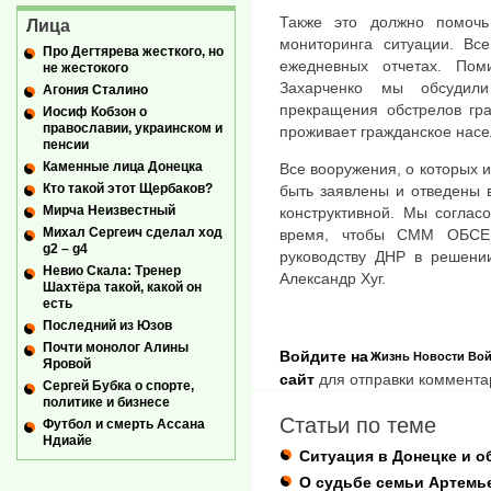
Также это должно помочь
Лица
мониторинга ситуации. Вс
Про Дегтярева жесткого, но
ежедневных отчетах. Пом
не жестокого
Захарченко мы обсудил
Агония Сталино
прекращения обстрелов гра
Иосиф Кобзон о
православии, украинском и
проживает гражданское насе
пенсии
Каменные лица Донецка
Все вооружения, о которых 
Кто такой этот Щербаков?
быть заявлены и отведены 
Мирча Неизвестный
конструктивной. Мы соглас
Михал Сергеич сделал ход
время, чтобы СММ ОБСЕ 
g2 – g4
руководству ДНР в решени
Невио Скала: Тренер
Александр Хуг.
Шахтёра такой, какой он
есть
Последний из Юзов
Почти монолог Алины
Войдите на
Жизнь
Новости
Вой
Яровой
сайт
для отправки коммента
Сергей Бубка о спорте,
политике и бизнесе
Статьи по теме
Футбол и смерть Ассана
Ндиайе
Ситуация в Донецке и о
О судьбе семьи Артемь