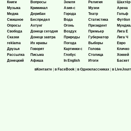
Книги
Вопросы
Земля
Религия
Шахтёр
Музыка
Криминал
Азия-с
Музеи
Арена
Медиа
Дерибан
Города
Театр
Гольф
Смишное
Беспредел
Вода
Статистика
Футбол
Опросы
Ахтунг
Огонь
Президент
Мундиа
Свобода
Донецк сегодня
Воздух
Премьер
Лига Е
Сказки
Донецк завтра
Природы
Губернатор
Лига Ч
reklama
Их нравы
Погода
Выборы
Евро
Друзья
Говорят
Картинки с
Голова
Кличко
Рассылка
Письма
Глобус
Столица
Хоккей
Донецкий
Афиша
In English
Итоги
Баскет
вКонтакте
|
в FaceBook
|
в Одноклассниках
|
в LiveJour