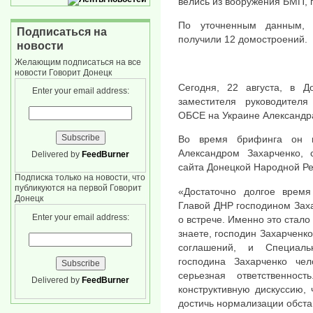
велись из вооружения БМП, 
По уточненным данным, 
Подписаться на
получили 12 домостроений.
новости
Желающим подписаться на все
новости Говорит Донецк
Сегодня, 22 августа, в Д
Enter your email address:
заместителя руководител
ОБСЕ на Украине Александра
Во время брифинга он п
Александром Захарченко, 
Delivered by
FeedBurner
сайта Донецкой Народной Ре
Подписка только на новости, что
публикуются на первой Говорит
«Достаточно долгое время
Донецк
Главой ДНР господином Заха
Enter your email address:
о встрече. Именно это стало
знаете, господин Захарченк
соглашений, и Специаль
господина Захарченко чел
серьезная ответственно
Delivered by
FeedBurner
конструктивную дискуссию,
достичь нормализации обстан