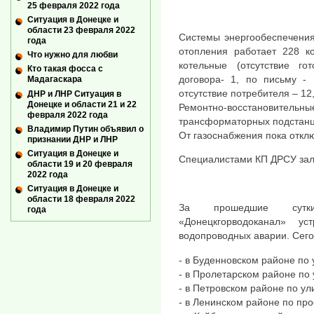
25 февраля 2022 года
Ситуация в Донецке и
области 23 февраля 2022
Системы энергообеспечения
года
отопления работает 228 к
Что нужно для любви
котельные (отсутствие го
Кто такая фосса с
договора- 1, по письму - 
Мадагаскара
отсутствие потребителя – 12,
ДНР и ЛНР Ситуация в
Донецке и области 21 и 22
Ремонтно-восстановител
февраля 2022 года
трансформаторных подстанц
Владимир Путин объявил о
От газоснабжения пока откл
признании ДНР и ЛНР
Ситуация в Донецке и
Специалистами КП ДРСУ зал
области 19 и 20 февраля
2022 года
Ситуация в Донецке и
области 18 февраля 2022
За прошедшие сутк
года
«Донецкгорводоканал» у
водопроводных аварии. Сего
- в Буденновском районе по
- в Пролетарском районе по
- в Петровском районе по ул
- в Ленинском районе по пр