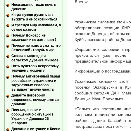
Яненко.
Неожиданно тихая ночь в
Донецке
Когда нужно думать как
выжить и не оскотиниться
Украинские силовики этой но
И треснул мир напополам, в
обстреливали позиции ДНР 
семье разлом
окраине Донецка, об этом с
Почему Донбасс не
Куйбышевского района Доне
замечали и не замечают?
Почему не надо думать, что
«Украинские силовики откр
Зеленский - голубь мира
прекратился уже после 
Сказка о медведе и
сельском дурачке Мыколе
предварительной информации
Пять пунктов к непростому
текущему моменту
Информации о пострадавших
Почему антивоенный парад
российских, украинских и
Украинские силовики этой
зарубежных селебов
поселку Октябрьский в К
вызывает дикую ярость
сообщил сегодня ДАН глав
Давайте поговорим
Донецка Иван Приходько.
откровенно, почему злятся
дончане
«Только что поступила ин
Письма, звонки и
силовики произвели мином
сообщения о ситуации в
Украине и Донецке 26
районе здания бассейна 
февраля
пострадавших пока нет», — с
Дончане о ситуации в Киеве