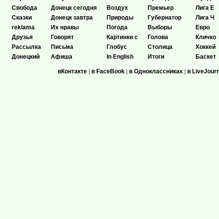
Свобода
Донецк сегодня
Воздух
Премьер
Лига Е
Сказки
Донецк завтра
Природы
Губернатор
Лига Ч
reklama
Их нравы
Погода
Выборы
Евро
Друзья
Говорят
Картинки с
Голова
Кличко
Рассылка
Письма
Глобус
Столица
Хоккей
Донецкий
Афиша
In English
Итоги
Баскет
вКонтакте
|
в FaceBook
|
в Одноклассниках
|
в LiveJour