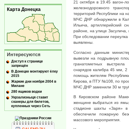
21 октября в 19.45 вагон-л
железнодорожного транспо
Карта Донецка
территорий Республики на 
МЧС ДНР обнаружили в Кали
Ильича, артиллерийский с
районе, на улице Засулича,
При обследовании переулка
выявлены.
Согласно данным министер
Интересуются
вывезли на подрывную пло
Доступ к странице
гранатометных выстрела
запрещён
снарядов калибра 45 мм, 2
В Донецке монтируют ёлку
помощь жителям Республики
2015
Кирова, в ПТУ №108, по про
Жаркие дни ноября 2004 в
Милане
МЧС ДНР заменили 30 м труб
280 ящиков водки
В Кировском районе Макее
Укрзализныця ставит
сканеры для билетов,
женщине выбраться из ямы,
купленных через Сеть
стадионе шахты «Заря» в
обеспечили пожарную без
массового мероприятия.