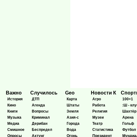
Важно
Случилось
Geo
Новости К
Спор
История
ДТП
Карта
Агро
100+1
Кино
Агенда
Штаты
Работа
:Ш - клу
Книги
Вопросы
Земля
Религия
Шахтёр
Музыка
Криминал
Азия-с
Музеи
Арена
Медиа
Дерибан
Города
Театр
Гольф
Смишное
Беспредел
Вода
Статистика
Футбол
Опросы
Ахтунг
Огонь
Президент
Мундиа