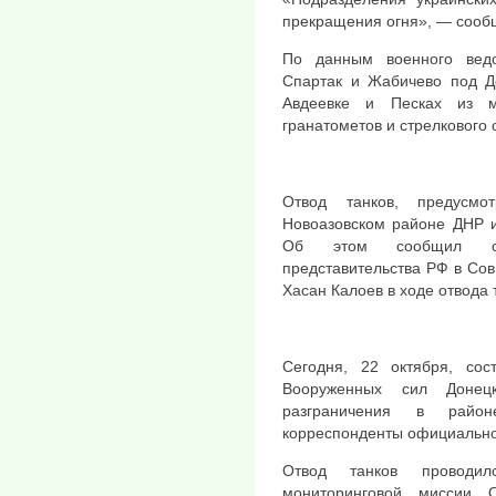
прекращения огня», — сообщ
По данным военного ведо
Спартак и Жабичево под Д
Авдеевке и Песках из 
гранатометов и стрелкового 
Отвод танков, предусмо
Новоазовском районе ДНР и
Об этом сообщил сег
представительства РФ в Со
Хасан Калоев в ходе отвода 
Сегодня, 22 октября, сос
Вооруженных сил Донец
разграничения в райо
корреспонденты официально
Отвод танков проводи
мониторинговой миссии 