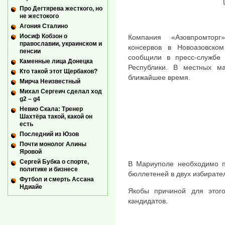
Про Дегтярева жесткого, но
не жестокого
Агония Сталино
Иосиф Кобзон о
Компания «Азовпромторг
православии, украинском и
консервов в Новоазовск
пенсии
сообщили в пресс-службе 
Каменные лица Донецка
Республики. В местных ма
Кто такой этот Щербаков?
ближайшее время.
Мирча Неизвестный
Михал Сергеич сделал ход
g2 – g4
Невио Скала: Тренер
Шахтёра такой, какой он
есть
Последний из Юзов
Почти монолог Алины
Яровой
Сергей Бубка о спорте,
В Мариуполе необходимо п
политике и бизнесе
бюллетеней в двух избирате
Футбол и смерть Ассана
Ндиайе
Якобы причиной для этог
кандидатов.