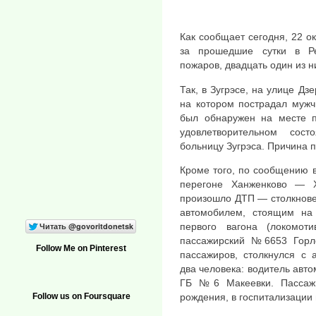
Как сообщает сегодня, 22 о
за прошедшие сутки в Ре
пожаров, двадцать один из н
Так, в Зугрэсе, на улице Дз
на котором пострадал мужч
был обнаружен на месте п
удовлетворительном сост
больницу Зугрэса. Причина 
Кроме того, по сообщению 
перегоне Ханженково — Х
произошло ДТП — столкнове
автомобилем, стоящим на
первого вагона (локомот
пассажирский №6653 Горл
Follow Me on Pinterest
пассажиров, столкнулся с 
два человека: водитель авто
ГБ №6 Макеевки. Пассажи
рождения, в госпитализации
Follow us on Foursquare