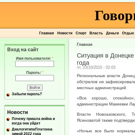
Говор
Главная
Новости
Спорт
Власть
Деньги
Отдых
Главная
Вход на сайт
Ситуация в Донецке 
Имя пользователя:
*
года
пт, 23/10/2015 - 02:03
Пароль:
*
Региональные власти Донец
обстрелов не зафиксировал
местных администраций.
Забыли пароль?
«Все хорошо, спокойно»
администрации Макеевки Ла
Новости
Власти Новоазовского, 
Почему пришла война и
Ясиноватой также подтвердил
когда она уйдет
ДиалогитипаПлатонна
«Ночью все было нормаль
зимой 2022 года