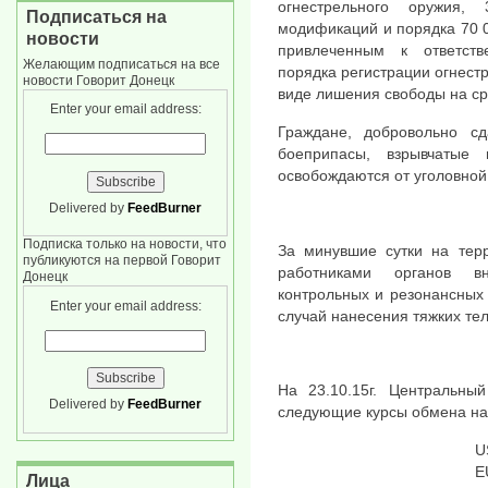
огнестрельного оружия,
Подписаться на
модификаций и порядка 70 0
новости
привлеченным к ответст
Желающим подписаться на все
порядка регистрации огнестр
новости Говорит Донецк
виде лишения свободы на сро
Enter your email address:
Граждане, добровольно с
боеприпасы, взрывчатые 
освобождаются от уголовной
Delivered by
FeedBurner
Подписка только на новости, что
За минувшие сутки на тер
публикуются на первой Говорит
работниками органов в
Донецк
контрольных и резонансных 
Enter your email address:
случай нанесения тяжких те
На 23.10.15г. Центральны
Delivered by
FeedBurner
следующие курсы обмена на
U
E
Лица