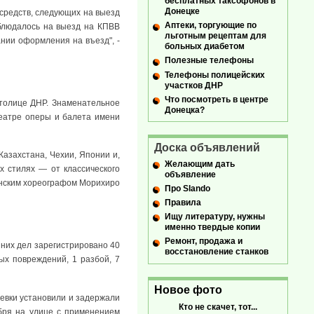
бесплатных таксофонов в
Донецке
 средств, следующих на выезд
Аптеки, торгующие по
блюдалось на выезд на КПВВ
льготным рецептам для
ании оформления на въезд", -
больных диабетом
Полезные телефоны
Телефоны полицейских
участков ДНР
Что посмотреть в центре
толице ДНР. Знаменательное
Донецка?
театре оперы и балета имени
Доска объявлений
Казахстана, Чехии, Японии и,
Желающим дать
х стилях — от классического
объявление
онским хореографом Морихиро
Про Slando
Правила
Ищу литературу, нужны
именно твердые копии
Ремонт, продажа и
нних дел зарегистрировано 40
восстановление станков
ых повреждений, 1 разбой, 7
Новое фото
евки установили и задержали
Кто не скачет, тот...
бря на улице с применением