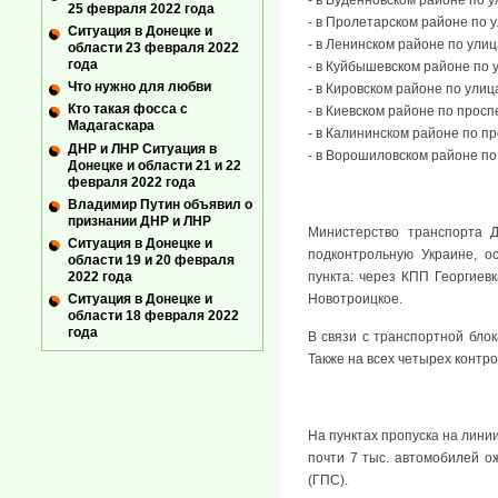
25 февраля 2022 года
- в Пролетарском районе по 
Ситуация в Донецке и
- в Ленинском районе по ули
области 23 февраля 2022
года
- в Куйбышевском районе по 
Что нужно для любви
- в Кировском районе по улиц
Кто такая фосса с
- в Киевском районе по прос
Мадагаскара
- в Калининском районе по пр
ДНР и ЛНР Ситуация в
- в Ворошиловском районе по
Донецке и области 21 и 22
февраля 2022 года
Владимир Путин объявил о
признании ДНР и ЛНР
Министерство транспорта 
Ситуация в Донецке и
подконтрольную Украине, о
области 19 и 20 февраля
2022 года
пункта: через КПП Георгиев
Ситуация в Донецке и
Новотроицкое.
области 18 февраля 2022
года
В связи с транспортной бло
Также на всех четырех контр
На пунктах пропуска на лини
почти 7 тыс. автомобилей о
(ГПС).