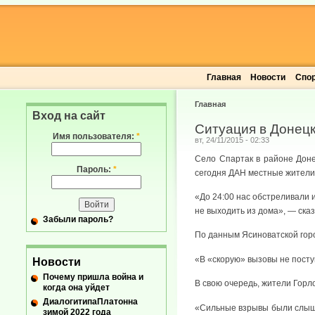
Главная
Новости
Спо
Главная
Вход на сайт
Ситуация в Донецк
Имя пользователя:
*
вт, 24/11/2015 - 02:33
Село Спартак в районе Доне
Пароль:
*
сегодня ДАН местные жители
«До 24:00 нас обстреливали 
не выходить из дома», — ска
Забыли пароль?
По данным Ясиноватской горо
«В «скорую» вызовы не посту
Новости
Почему пришла война и
В свою очередь, жители Горл
когда она уйдет
ДиалогитипаПлатонна
«Сильные взрывы были слышн
зимой 2022 года