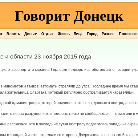
Говорит Донецк
рт
Власть
Деньги
Отдых
Жизнь
Лица
Город
Разное
Полезное
е и области 23 ноября 2015 года
цкого аэропорта и окраина Горловки подверглись обстрелам с позиций укр
.
из минометов и танков, автоматы стреляли до утра. Последнее время мы ста
зала жительница Спартака, который регулярно обстреливается карателями.
дской администрации, которой подчинено это село, данных о пострадавших п
пали, о новых разрушениях и пожарах также не сообщалось», — отметили в м
овки рассказали, что в последние сутки обстрелу подверглись западные окраи
ы в западной части, стреляли со стороны Дзержинска, в основном была раб