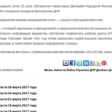
ошедшие сутки 23 раза обстреляли территорию Донецкой Народной Республ
ДАН сообщили сегодня в Минобороны ДНР.
нарушения режима прекращения огня», — сказал собеседник агентства.
с позиций украинских подразделений и националистических батальонов по
огласно информации ведомства, обстрелам подверглись районы шахты 6/7,
паде Горловки. Кроме того, под огнем украинских нацбатальонов оказались
Донецка, а также район бывшего аэровокзала столицы.
противник вел огонь с применением минометов калибрами 120 и 82 мм, танков
и комментариев
Жизнь
Новости
Война
Горловка
ДНР
Донбасс
До
асти 28 марта 2017 года
асти 24 марта 2017 года
асти 21 марта 2017 года
асти 19 марта 2017 года
асти 16 марта 2017 года