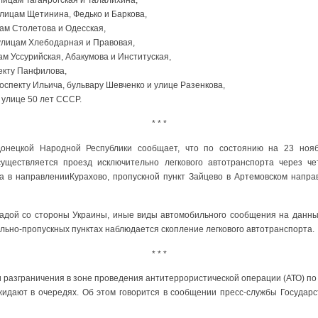
улицам Щетинина, Федько и Баркова,
цам Столетова и Одесская,
улицам Хлебодарная и Правовая,
ам Уссурийская, Абакумова и Институская,
пекту Панфилова,
оспекту Ильича, бульвару Шевченко и улице Разенкова,
 улице 50 лет СССР.
* * *
Донецкой Народной Республики сообщает, что по состоянию на 23 ноя
существляется проезд исключительно легкового автотранспорта через че
ка в направленииКурахово, пропускной пункт Зайцево в Артемовском напра
кадой со стороны Украины, иные виды автомобильного сообщения на данн
ольно-пропускных пунктах наблюдается скопление легкового автотранспорта.
* * *
и разграничения в зоне проведения антитеррористической операции (АТО) по
жидают в очередях. Об этом говорится в сообщении пресс-службы Государ