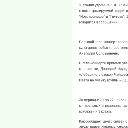
"Сегодня утром на КПВВ "Зай
к неконтролируемой террит
"Новотроицкое" и "Гнутово":
говорится в сообщении.
Большой гала-концерт заве
культурное событие состоял
Анатолия Соловьяненко.
В гала-концерте приняли уча
конечно же, Донецкой Народ
«Лебединого озера» Чайковс
Ивата на музыку группы «С.Е.
За период с 20 по 22 ноября
контрольных и резонансных 
грабежей и 3 кражи.
Как сообщает центр связей 
двоих ранее судимых злоум