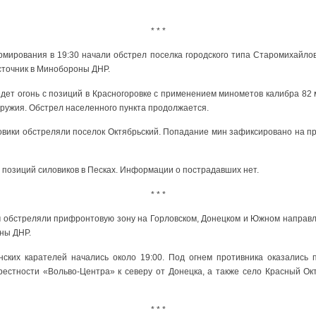
* * *
мирования в 19:30 начали обстрел поселка городского типа Старомихайлов
сточник в Минобороны ДНР.
едет огонь с позиций в Красногоровке с применением минометов калибра 82 
оружия. Обстрел населенного пункта продолжается.
овики обстреляли поселок Октябрьский. Попадание мин зафиксировано на пр
 в позиций силовиков в Песках. Информации о пострадавших нет.
* * *
м обстреляли прифронтовую зону на Горловском, Донецком и Южном направ
ны ДНР.
ских карателей начались около 19:00. Под огнем противника оказались 
крестности «Вольво-Центра» к северу от Донецка, а также село Красный Ок
* * *