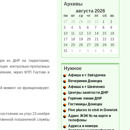
Архивы
августа 2026
пн
вт
ср
чт
пт
сб
вс
27
28
29
30
31
1
2
3
4
5
6
7
8
9
10
11
12
13
14
15
16
17
18
19
20
21
22
23
24
25
26
27
28
29
30
31
1
2
3
4
5
6
бря из ДНР на территорию,
тыре контрольно-пропускных
Нужное
влении, через КПП Гнутово и
Афиша к-т Звёздочка
Вечеринки Донецка
Афиша к-т Шевченко
ый момент не функционируют.
Центры занятости ДНР
Горячие линии ДНР
Гостиницы Донецка
Five places to visit in Donetsk
 состоянию на утро 23 ноября
Адрес ЖЭК № на карте и
ственной пограничной службы
телефоны
Адреса и номера