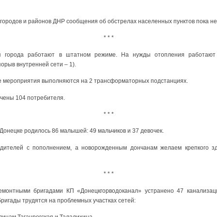
городов и районов ДНР сообщения об обстрелах населенных пунктов пока не
* * *
я города работают в штатном режиме. На нужды отопления работают
орыв внутренней сети – 1).
 мероприятия выполняются на 2 трансформаторных подстанциях.
ючены 104 потребителя.
* * *
 Донецке родилось 86 малышей: 49 мальчиков и 37 девочек.
дителей с пополнением, а новорожденным дончанам желаем крепкого з
* * *
монтными бригадами КП «Донецкгорводоканал» устранено 47 канализац
ригады трудятся на проблемных участках сетей:
лицам Таганрогская и Талалихина,