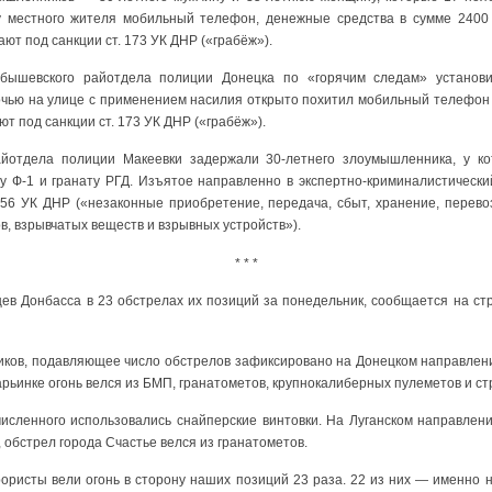
у местного жителя мобильный телефон, денежные средства в сумме 2400 
ют под санкции ст. 173 УК ДНР («грабёж»).
йбышевского райотдела полиции Донецка по «горячим следам» установ
чью на улице с применением насилия открыто похитил мобильный телефон
т под санкции ст. 173 УК ДНР («грабёж»).
айотдела полиции Макеевки задержали 30-летнего злоумышленника, у ко
у Ф-1 и гранату РГД. Изъятое направленно в экспертно-криминалистически
256 УК ДНР («незаконные приобретение, передача, сбыт, хранение, перево
в, взрывчатых веществ и взрывных устройств»).
* * *
ев Донбасса в 23 обстрелах их позиций за понедельник, сообщается на ст
ков, подавляющее число обстрелов зафиксировано на Донецком направлении
ьинке огонь велся из БМП, гранатометов, крупнокалиберных пулеметов и ст
сленного использовались снайперские винтовки. На Луганском направлен
обстрел города Счастье велся из гранатометов.
ррористы вели огонь в сторону наших позиций 23 раза. 22 из них — именно