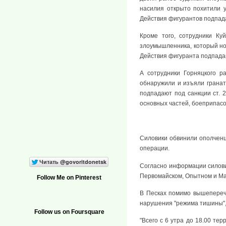
насилия открыто похитили 
Действия фигурантов подпада
Кроме того, сотрудники Ку
злоумышленника, который но
Действия фигуранта подпадаю
А сотрудники Горняцкого р
обнаружили и изъяли гранат
подпадают под санкции ст. 
основных частей, боеприпасо
Силовики обвинили ополченц
операции.
Согласно информации силови
Первомайском, Опытном и Мар
Follow Me on Pinterest
В Песках помимо вышеперечи
нарушения "режима тишины", 
Follow us on Foursquare
"Всего с 6 утра до 18.00 те