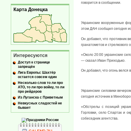
говорится в сообщении.
Карта Донецка
Украинские вооруженные фор
этом ДАН сообщил сегодня и
Он добавил, что противник в
гранатометов и стрелкового 
«Около 20:00 украинские сил
Интересуются
— сказал Иван Приходько.
Доступ к странице
запрещён
Он добавил, что огонь велся
Лига Европы: Шахтёр
остается совсем один
Несколько слов то ли про
АТО, то ли про войну, то ли
Украинские силовики вечеро
про рейдеров
сегодня источник в Миноборо
Из Луганска с Приветным
Невкусных сладостей не
«Обстрелы с позиций украин
бывает
Горловки, село Спартак и о
собеседник агентства.