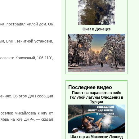
ка, пострадал жилой дом. Об
Снег в Донецке
мм, БМП, зенитной установки,
оспекте Колхозный, 106-110″,
Последнее видео
Полет на парашюте в небе
лениях. Об этом ДАН сообщил
Голубой лагуны Олюдениз в
Турции
поселок Михайловка к югу от
тябрь на юге ДНР», — сказал
Шахтер из Макеевки Леонид