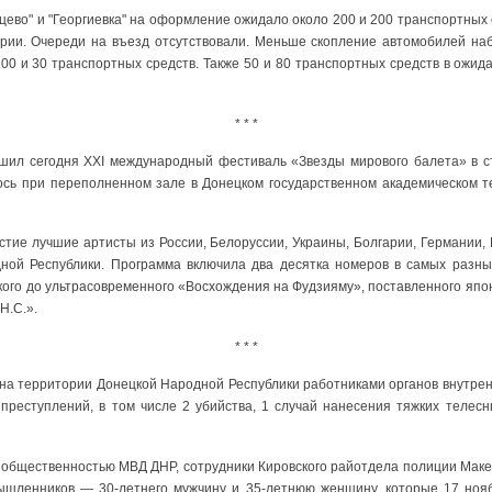
цево" и "Георгиевка" на оформление ожидало около 200 и 200 транспортных
ории. Очереди на въезд отсутствовали. Меньше скопление автомобилей на
 100 и 30 транспортных средств. Также 50 и 80 транспортных средств в ожид
* * *
ршил сегодня XXI международный фестиваль «Звезды мирового балета» в с
ось при переполненном зале в Донецком государственном академическом 
стие лучшие артисты из России, Белоруссии, Украины, Болгарии, Германии, 
ной Республики. Программа включила два десятка номеров в самых разны
кого до ультрасовременного «Восхождения на Фудзияму», поставленного яп
Н.С.».
* * *
 на территории Донецкой Народной Республики работниками органов внутре
преступлений, в том числе 2 убийства, 1 случай нанесения тяжких телесн
с общественностью МВД ДНР, сотрудники Кировского райотдела полиции Маке
ышленников — 30-летнего мужчину и 35-летнюю женщину, которые 17 ноя