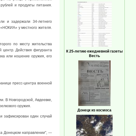
рублей и продукты питания.
или и задержали 34-летнего
 «НОКИА» у местного жителя.
торого по месту жительства
й центр. Действия фигуранта
К 25-летию ежедневной газеты
Весть
зка или ношение оружия, его
ранице пресс-центра военной
. В Новгородской, Авдеевке,
релкового оружия.
Донецк из космоса
ии зафиксирован один случай
 на Донецком направлении", —