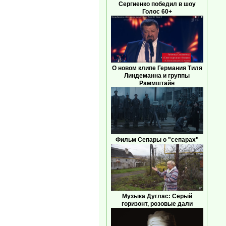
Сергиенко победил в шоу
Голос 60+
О новом клипе Германия Тиля
Линдеманна и группы
Раммштайн
Фильм Сепары о "сепарах"
Музыка Дуглас: Серый
горизонт, розовые дали