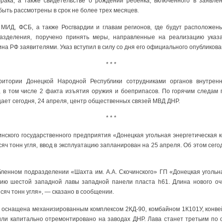
рака, а также свидетельстве о рождении ребенка, включенного в заявле
ыть рассмотрены в срок не более трех месяцев.
, МИД, ФСБ, а также Росгвардии и главам регионов, где будут расположе
азделения, поручено принять меры, направленные на реализацию указ
на РФ заявителями. Указ вступил в силу со дня его официального опубликова
* * *
ритории Донецкой Народной Республики сотрудниками органов внутренн
 в том числе 2 факта изъятия оружия и боеприпасов. По горячим следам
ает сегодня, 24 апреля, центр общественных связей МВД ДНР.
* * *
инского государственного предприятия «Донецкая угольная энергетическая
сяч тонн угля, ввод в эксплуатацию запланирован на 25 апреля. Об этом сег
обленном подразделении «Шахта им. А.А. Скочинского» ГП «Донецкая угольн
цию шестой западной лавы западной панели пласта h61. Длина нового оч
сяч тонн угля», — сказано в сообщении.
 оснащена механизированным комплексом 2КД-90, комбайном 1К101У, конв
ли капитально отремонтировано на заводах ДНР. Лава станет третьим по