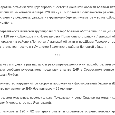
еративно-тактической группировки "Восток" в Донецкой области боевики ч
сил: из минометов калибра 120 мм - у с.Николаевка Волновахского района,
оружия - у г.Авдеевка, дважды из крупнокалиберных пулеметов – возле с.Во
о района.
перативно-тактической группировки "Север" боевики обстреляли позиции 
а 120 мм - с.Троицкое и с.Новозвановка Попаснянского района Луганской о
 оружия - в районе г.Попасная Луганской области и пос.Шумы Торецкого го
анатометов – возле пгт Луганское Бахмутского района Донецкой области.
* * *
кшие сутки девять раз нарушили режим прекращения огня, под обстрелами о
одня сообщил руководитель представительства ДНР в Совместном центре
слан Якубов.
количество нарушений со стороны вооруженных формирований Украины (ВФ
ство примененных ВФУ боеприпасов – 99 единиц».
трелами оказались: поселок шахты Трудовская и село Спартак на окраинах
елок Минеральное под Ясиноватой.
: минометы 120 и 82 мм, гранатометы и стрелковое оружие, включая кр