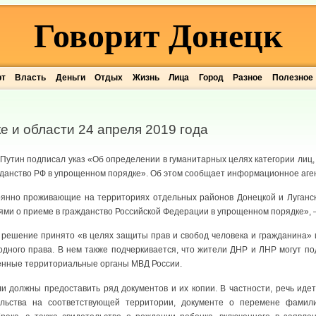
Говорит Донецк
рт
Власть
Деньги
Отдых
Жизнь
Лица
Город
Разное
Полезное
е и области 24 апреля 2019 года
Путин подписал указ «Об определении в гуманитарных целях категории лиц,
жданство РФ в упрощенном порядке». Об этом сообщает информационное аге
тоянно проживающие на территориях отдельных районов Донецкой и Луганс
ями о приеме в гражданство Российской Федерации в упрощенном порядке», 
о решение принято «в целях защиты прав и свобод человека и гражданина»
дного права. В нем также подчеркивается, что жители ДНР и ЛНР могут по
енные территориальные органы МВД России.
и должны предоставить ряд документов и их копии. В частности, речь идет
льства на соответствующей территории, документе о перемене фамили