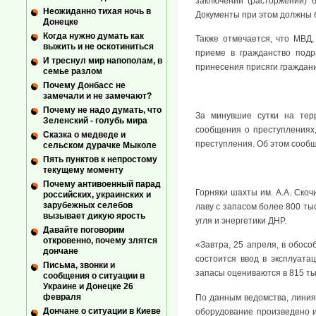
заключении (расторжении) б
Неожиданно тихая ночь в
Документы при этом должны б
Донецке
Когда нужно думать как
Также отмечается, что МВД
выжить и не оскотиниться
приеме в гражданство подр
И треснул мир напополам, в
принесения присяги граждани
семье разлом
Почему Донбасс не
замечали и не замечают?
Почему не надо думать, что
За минувшие сутки на тер
Зеленский - голубь мира
сообщения о преступлениях,
Сказка о медведе и
преступления. Об этом сообщ
сельском дурачке Мыколе
Пять пунктов к непростому
текущему моменту
Почему антивоенный парад
Горняки шахты им. А.А. Скоч
российских, украинских и
зарубежных селебов
лаву с запасом более 800 ты
вызывает дикую ярость
угля и энергетики ДНР.
Давайте поговорим
откровенно, почему злятся
«Завтра, 25 апреля, в обос
дончане
состоится ввод в эксплуата
Письма, звонки и
запасы оцениваются в 815 ты
сообщения о ситуации в
Украине и Донецке 26
февраля
По данным ведомства, линия
Дончане о ситуации в Киеве
оборудование произведено и