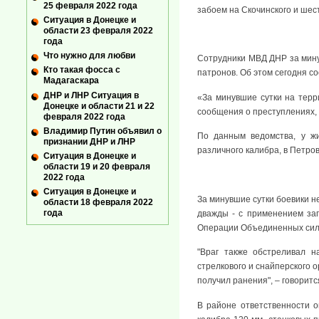
25 февраля 2022 года
забоем на Скочинского и шест
Ситуация в Донецке и
области 23 февраля 2022
года
Что нужно для любви
Сотрудники МВД ДНР за минув
Кто такая фосса с
патронов. Об этом сегодня с
Мадагаскара
ДНР и ЛНР Ситуация в
«За минувшие сутки на терр
Донецке и области 21 и 22
сообщения о преступлениях, 
февраля 2022 года
Владимир Путин объявил о
По данным ведомства, у жи
признании ДНР и ЛНР
различного калибра, в Петро
Ситуация в Донецке и
области 19 и 20 февраля
2022 года
Ситуация в Донецке и
За минувшие сутки боевики 
области 18 февраля 2022
года
дважды - с применением за
Операции Объединенных сил
"Враг также обстреливал н
стрелкового и снайперского
получил ранения", – говоритс
В районе ответственности о