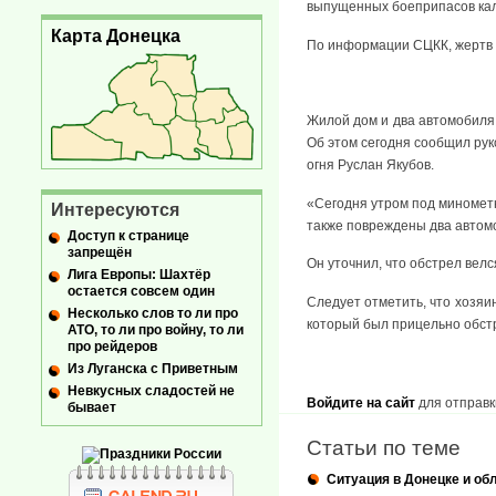
выпущенных боеприпасов кали
Карта Донецка
По информации СЦКК, жертв 
Жилой дом и два автомобиля
Об этом сегодня сообщил ру
огня Руслан Якубов.
«Сегодня утром под минометн
Интересуются
также повреждены два автомо
Доступ к странице
запрещён
Он уточнил, что обстрел вел
Лига Европы: Шахтёр
остается совсем один
Следует отметить, что хозяи
Несколько слов то ли про
который был прицельно обст
АТО, то ли про войну, то ли
про рейдеров
Из Луганска с Приветным
Невкусных сладостей не
Войдите на сайт
для отправк
бывает
Статьи по теме
Ситуация в Донецке и обл