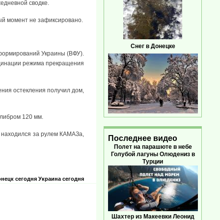
едневной сводке.
ый момент не зафиксировано.
Снег в Донецке
формирований Украины (ВФУ).
рдинации режима прекращения
ения остекления получил дом,
алибром 120 мм.
н находился за рулем КАМАЗа,
Последнее видео
Полет на парашюте в небе
Голубой лагуны Олюдениз в
Турции
нецк сегодня
Украина сегодня
Шахтер из Макеевки Леонид