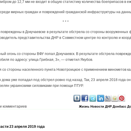
бром до 12,7 мм не входит в общую статистику количества боеприпасов в еж
среди мирных граждан и повреждений гражданской инфраструктуры на данн
* * *
 повреждены в Докучаевске в результате обстрела со стороны вооруженных 
ководитель представительства ДНР в Совместном центре по контролю и коо
ый огонь со стороны ВФУ попал Докучаевск. В результате обстрела поврежд
биля по адресу: улица Грибная, 3», — отметил Якубов.
ся со стороны населенного пункта Новотроицкое с применением минометов к
н дома уже попадал под обстрел ровно год назад. Так, 23 апреля 2018 года о
релян украинскими силовиками при помощи ПТУР.
и комментариев
Жизнь
Новости
ДНР
Донбасс
До
асти 23 апреля 2019 года