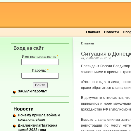
Главная
Новости
Спо
Главная
Вход на сайт
Ситуация в Донецк
Имя пользователя:
*
чт, 25/04/2019 - 01:20
Президент России Владимир 
Пароль:
*
заявлениями о приеме в гра
«Установить, что лица, пос
право обратиться с заявлени
Забыли пароль?
В документе отмечается, чт
принципов и норм междунаро
Новости
гражданство РФ в уполномоч
Почему пришла война и
когда она уйдет
Вместе с заявлениями жител
ДиалогитипаПлатонна
регистрации по месту жите
зимой 2022 года