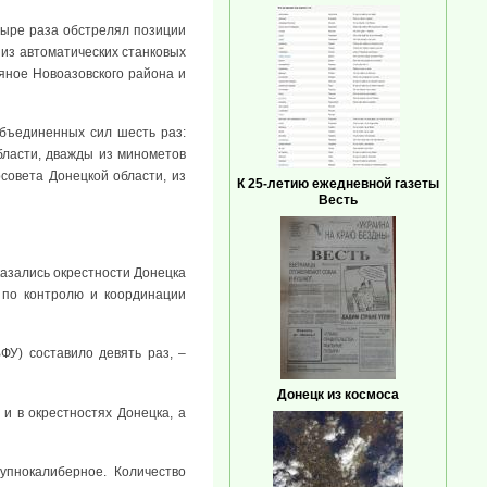
етыре раза обстрелял позиции
 из автоматических станковых
дяное Новоазовского района и
Объединенных сил шесть раз:
бласти, дважды из минометов
рсовета Донецкой области, из
К 25-летию ежедневной газеты
Весть
казались окрестности Донецка
 по контролю и координации
У) составило девять раз, –
Донецк из космоса
 и в окрестностях Донецка, а
упнокалиберное. Количество