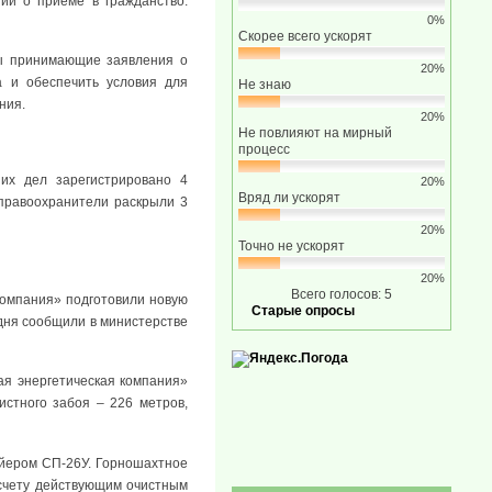
нии о приеме в гражданство.
0%
Скорее всего ускорят
ны принимающие заявления о
20%
а и обеспечить условия для
Не знаю
ния.
20%
Не повлияют на мирный
процесс
их дел зарегистрировано 4
20%
Вряд ли ускорят
 правоохранители раскрыли 3
20%
Точно не ускорят
20%
Всего голосов: 5
 компания» подготовили новую
Старые опросы
одня сообщили в министерстве
ая энергетическая компания»
истного забоя – 226 метров,
ейером СП-26У. Горношахтное
 счету действующим очистным