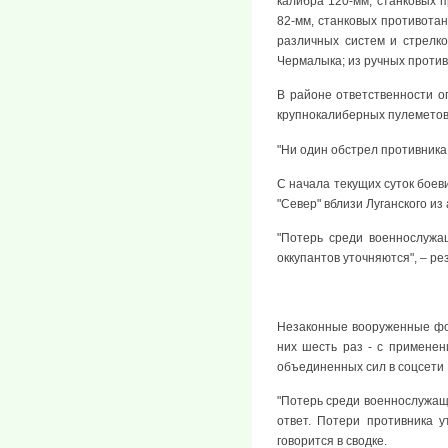
калибра 120-мм, станковых 
82-мм, станковых противотан
различных систем и стрелко
Чермалыка; из ручных против
В районе ответственности о
крупнокалиберных пулеметов -
"Ни один обстрел противника
С начала текущих суток боев
"Север" вблизи Луганского из
"Потерь среди военнослужа
оккупантов уточняются", – р
Незаконные вооруженные фор
них шесть раз - с примене
объединенных сил в соцсети 
"Потерь среди военнослужащ
ответ. Потери противника 
говорится в сводке.