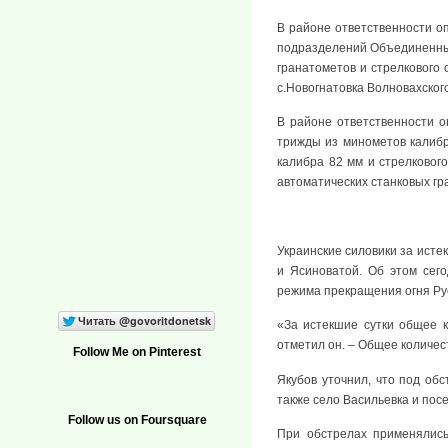
В районе ответственности оп
подразделений Объединенных 
гранатометов и стрелкового 
с.Новогнатовка Волновахског
В районе ответственности о
трижды из минометов калибр
калибра 82 мм и стрелкового
автоматических станковых гр
Украинские силовики за исте
и Ясиноватой. Об этом сег
режима прекращения огня Ру
«За истекшие сутки общее 
отметил он. – Общее количе
Follow Me on Pinterest
Якубов уточнил, что под обс
также село Васильевка и пос
Follow us on Foursquare
При обстрелах применялись