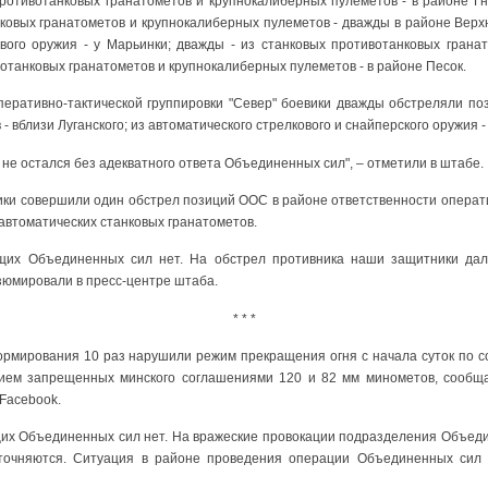
противотанковых гранатометов и крупнокалиберных пулеметов - в районе Гн
ковых гранатометов и крупнокалиберных пулеметов - дважды в районе Верх
вого оружия - у Марьинки; дважды - из станковых противотанковых гранат
отанковых гранатометов и крупнокалиберных пулеметов - в районе Песок.
перативно-тактической группировки "Север" боевики дважды обстреляли поз
 вблизи Луганского; из автоматического стрелкового и снайперского оружия 
 не остался без адекватного ответа Объединенных сил", – отметили в штабе.
ики совершили один обстрел позиций ООС в районе ответственности операт
 автоматических станковых гранатометов.
щих Объединенных сил нет. На обстрел противника наши защитники дал
езюмировали в пресс-центре штаба.
* * *
мирования 10 раз нарушили режим прекращения огня с начала суток по сос
нием запрещенных минского соглашениями 120 и 82 мм минометов, сообщ
Facebook.
их Объединенных сил нет. На вражеские провокации подразделения Объед
уточняются. Ситуация в районе проведения операции Объединенных сил о