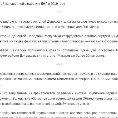
ой запущенной в работу в ДНР в 2019 году.
* * *
шие сутки изъяли у жителей Донецка и Шахтерска охотничье ружье, три пи
ообщили в пресс-службе министерства внутренних дел Республики.
итории Донецкой Народной Республики сотрудниками органов внутренних 
в том числе два факта изъятия оружия и боеприпасов», — сказано в сообщен
теля Шахтерска полицейские изъяли охотничье ружье, два пистолета 
вском районе Донецка изъят пистолет Макарова и более 60 патронов.
* * *
незаконных вооруженных формирований девять раз нарушили режим прекращен
прещенных минскими соглашениями минометов калибров 120 и 82-мм, соо
.
аших защитников из гранатометов различных систем, крупнокалиберных 
 оружия… Вследствие обстрелов один военнослужащий Объединенных сил поги
я в сообщении на странице штаба в Фейсбук в среду утром.
перативно-тактической группировки "Восток" боевики семь раз обстрелял