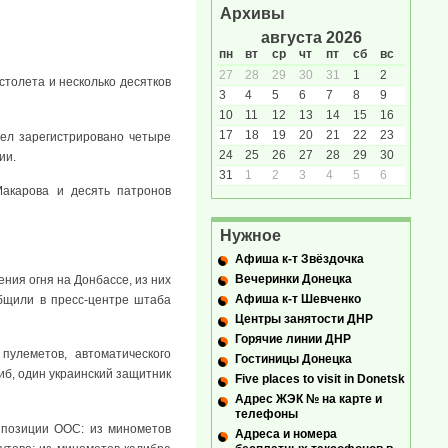
Архивы
августа 2026
пн
вт
ср
чт
пт
сб
вс
27
28
29
30
31
1
2
столета и несколько десятков
3
4
5
6
7
8
9
10
11
12
13
14
15
16
17
18
19
20
21
22
23
дел зарегистрировано четыре
24
25
26
27
28
29
30
ии.
31
1
2
3
4
5
6
Макарова и десять патронов
Нужное
Афиша к-т Звёздочка
Вечеринки Донецка
ия огня на Донбассе, из них
Афиша к-т Шевченко
бщили в пресс-центре штаба
Центры занятости ДНР
Горячие линии ДНР
пулеметов, автоматического
Гостиницы Донецка
б, один украинский защитник
Five places to visit in Donetsk
Адрес ЖЭК № на карте и
телефоны
и позиции ООС: из минометов
Адреса и номера