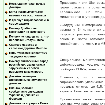
Правоохранители Шахтерска
Неожиданно тихая ночь в
грамм пластита, патроны, к
Донецке
Калашникова. Об этом 
Когда нужно думать как
выжить и не оскотиниться
министерства внутренних де
И треснул мир напополам, в
семье разлом
«Сотрудники Шахтерского 
Почему Донбасс не
изъяли у 34-летнего жит
замечали и не замечают?
патронов различного кал
Почему не надо думать, что
основные части автомат
Зеленский - голубь мира
каннабиса», – отметили в М
Сказка о медведе и
сельском дурачке Мыколе
Пять пунктов к непростому
текущему моменту
Специальная мониторинг
Почему антивоенный парад
зафиксировала увеличен
российских, украинских и
зарубежных селебов
сообщает РБК-Украина со с
вызывает дикую ярость
Давайте поговорим
Отмечается, что с веч
откровенно, почему злятся
зафиксировала увеличение
дончане
прошлым отчетом, до 415. 
Письма, звонки и
взрывов. Большинство возле
сообщения о ситуации в
Украине и Донецке 26
февраля
Организация также замет
Дончане о ситуации в Киеве
Большинство нарушений реж