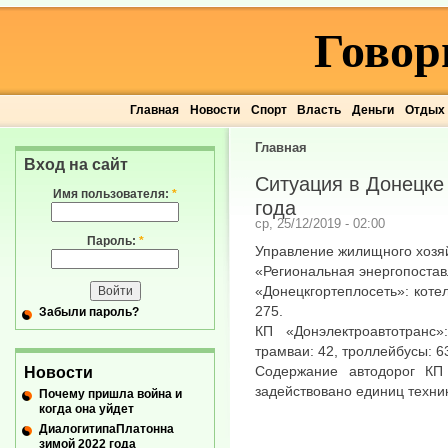
Говор
Главная
Новости
Спорт
Власть
Деньги
Отдых
Главная
Вход на сайт
Ситуация в Донецке 
Имя пользователя:
*
года
ср, 25/12/2019 - 02:00
Пароль:
*
Управление жилищного хозяй
«Региональная энергопостав
«Донецкгортеплосеть»: коте
275.
Забыли пароль?
КП «Донэлектроавтотранс
трамваи: 42, троллейбусы: 63
Содержание автодорог КП
Новости
задействовано единиц техни
Почему пришла война и
когда она уйдет
ДиалогитипаПлатонна
зимой 2022 года