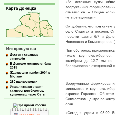
«За истекшие сутки общ
вооруженных формирований 
Карта Донецка
отметил он. – Общее коли
четыре единицы».
Он добавил, что под огнем 
село Спартак и поселок Ст
поселки шахты 6/7 и Долом
Новоласпа и Коминтерново (
Интересуются
При обстрелах применялись 
Доступ к странице
числе крупнокалиберное.
запрещён
калибром до 12,7 мм не в
В Донецке монтируют ёлку
боеприпасов в ежедневной с
2015
Жаркие дни ноября 2004 в
Милане
280 ящиков водки
Вооруженные формирования
Укрзализныця ставит
минометов и крупнокалибе
сканеры для билетов,
окраине Горловки. Об этом
купленных через Сеть
Совместном центре по конт
огня.
«Сегодня утром в 08:00 В