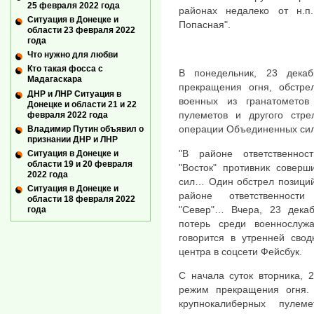
25 февраля 2022 года
районах недалеко от н.п
Ситуация в Донецке и
Попасная".
области 23 февраля 2022
года
Что нужно для любви
Кто такая фосса с
В понедельник, 23 дека
Мадагаскара
прекращения огня, обстре
ДНР и ЛНР Ситуация в
военных из гранатометов
Донецке и области 21 и 22
пулеметов и другого стре
февраля 2022 года
операции Объединенных сил
Владимир Путин объявил о
признании ДНР и ЛНР
"В районе ответственност
Ситуация в Донецке и
области 19 и 20 февраля
"Восток" противник совер
2022 года
сил… Один обстрел позиций
Ситуация в Донецке и
районе ответственности 
области 18 февраля 2022
"Север"… Вчера, 23 декаб
года
потерь среди военнослу
говорится в утренней свод
центра в соцсети Фейсбук.
С начала суток вторника, 
режим прекращения огня. 
крупнокалиберных пулем