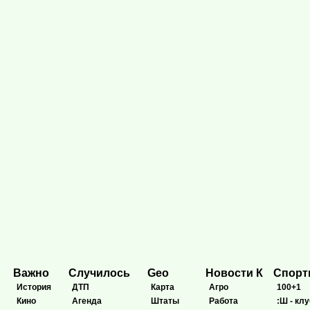
Важно
Случилось
Geo
Новости К
Спор
История
ДТП
Карта
Агро
100+1
Кино
Агенда
Штаты
Работа
:Ш - клу