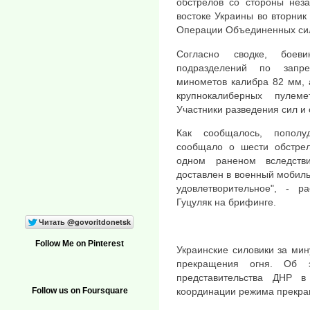
обстрелов со стороны нез
востоке Украины во вторник
Операции Объединенных сил
Согласно сводке, боеви
подразделений по запре
минометов калибра 82 мм, 
крупнокалиберных пулем
Участники разведения сил и 
Как сообщалось, пополу
сообщало о шести обстрел
одном раненом вследств
доставлен в военный мобиль
удовлетворительное", - 
Гуцуляк на брифинге.
Follow Me on Pinterest
Украинские силовики за ми
прекращения огня. Об э
представительства ДНР 
координации режима прекра
Follow us on Foursquare