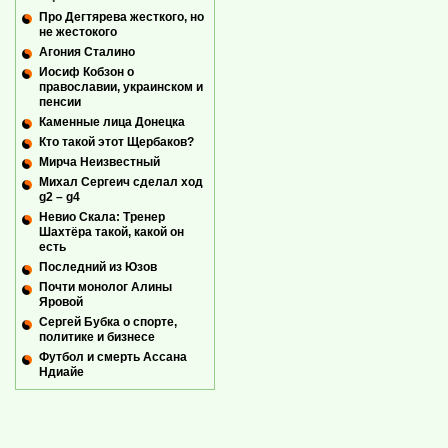
Про Дегтярева жесткого, но
не жестокого
Агония Сталино
Иосиф Кобзон о
православии, украинском и
пенсии
Каменные лица Донецка
Кто такой этот Щербаков?
Мирча Неизвестный
Михал Сергеич сделал ход
g2 – g4
Невио Скала: Тренер
Шахтёра такой, какой он
есть
Последний из Юзов
Почти монолог Алины
Яровой
Сергей Бубка о спорте,
политике и бизнесе
Футбол и смерть Ассана
Ндиайе