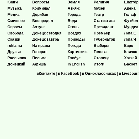
Книги
Вопросы
Земля
Религия
Шахтёр
Музыка
Криминал
Азия-с
Музеи
Арена
Медиа
Дерибан
Города
Театр
Гольф
Смишное
Беспредел
Вода
Статистика
Футбол
Опросы
Ахтунг
Огонь
Президент
Мундиа
Свобода
Донецк сегодня
Воздух
Премьер
Лига Е
Сказки
Донецк завтра
Природы
Губернатор
Лига Ч
reklama
Их нравы
Погода
Выборы
Евро
Друзья
Говорят
Картинки с
Голова
Кличко
Рассылка
Письма
Глобус
Столица
Хоккей
Донецкий
Афиша
In English
Итоги
Баскет
вКонтакте
|
в FaceBook
|
в Одноклассниках
|
в LiveJour