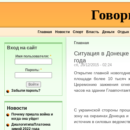
Говор
Главная
Новости
Спорт
Власть
Деньги
Отдых
Главная
Вход на сайт
Ситуация в Донецке 
Имя пользователя:
*
года
сб, 26/12/2015 - 02:24
Пароль:
*
Открытие главной новогодн
площади более 10 тысяч ж
Церемонию зажжения огней
часов на здании Главпочтамт
Забыли пароль?
Новости
С украинской стороны про
Почему пришла война и
зону на окраинах Донецка и
когда она уйдет
источник в силовых ведомств
ДиалогитипаПлатонна
зимой 2022 года