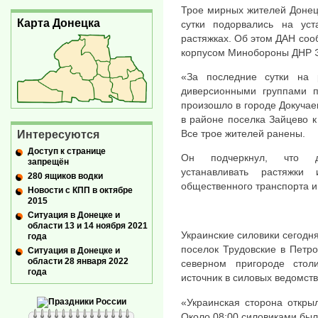
Трое мирных жителей Донец
Карта Донецка
сутки подорвались на уст
растяжках. Об этом ДАН со
корпусом Минобороны ДНР Э
«За последние сутки на р
диверсионными группами п
произошло в городе Докучае
в районе поселка Зайцево к
Все трое жителей ранены.
Интересуются
Доступ к странице
Он подчеркнул, что д
запрещён
устанавливать растяжк
280 ящиков водки
общественного транспорта и
Новости с КПП в октябре
2015
Ситуация в Донецке и
области 13 и 14 ноября 2021
Украинские силовики сегодн
года
поселок Трудовские в Петр
Ситуация в Донецке и
области 28 января 2022
северном пригороде сто
года
источник в силовых ведомств
«Украинская сторона открыл
Около 08:00 силовиками был 