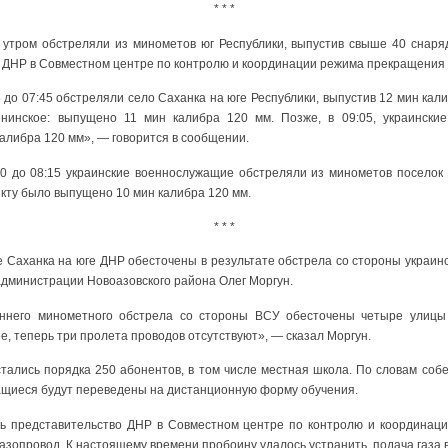
* * *
 утром обстреляли из минометов юг Республики, выпустив свыше 40 снаря
е ДНР в Совместном центре по контролю и координации режима прекращения 
до 07:45 обстреляли село Саханка на юге Республики, выпустив 12 мин кали
нинское: выпущено 11 мин калибра 120 мм. Позже, в 09:05, украински
калибра 120 мм», — говорится в сообщении.
50 до 08:15 украинские военнослужащие обстреляли из минометов поселок
кту было выпущено 10 мин калибра 120 мм.
* * *
 Саханка на юге ДНР обесточены в результате обстрела со стороны украинс
администрации Новоазовского района Олег Моргун.
еннего минометного обстрела со стороны ВСУ обесточены четыре улицы
е, теперь три пролета проводов отсутствуют», — сказал Моргун.
стались порядка 250 абонентов, в том числе местная школа. По словам соб
ащиеся будут переведены на дистанционную форму обучения.
дь представительство ДНР в Совместном центре по контролю и координаци
азопровод. К настоящему времени пробоину удалось устранить, подача газа 