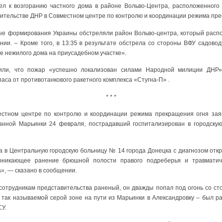
ел к возгоранию частного дома в районе Вольво-Центра, расположенного
вительстве ДНР в Совместном центре по контролю и координации режима пре
ые формирования Украины обстреляли район Вольво-центра, который расп
нии. – Кроме того, в 13:35 в результате обстрела со стороны ВФУ садовод
е нежилого дома на приусадебном участке».
вили, что пожар «успешно локализован силами Народной милиции ДНР»
са от противотанкового ракетного комплекса «Стугна-П» .
* * *
стном центре по контролю и координации режима прекращения огня зая
анной Марьинки 24 февраля, пострадавший госпитализирован в городскую
.
а в Центральную городскую больницу № 14 города Донецка с диагнозом отк
проникающее ранение брюшной полости правого подреберья и травматич
», — сказано в сообщении.
сотрудникам представительства раненый, он дважды попал под огонь со ст
так называемой серой зоне на пути из Марьинки в Александровку – был ран
СУ.