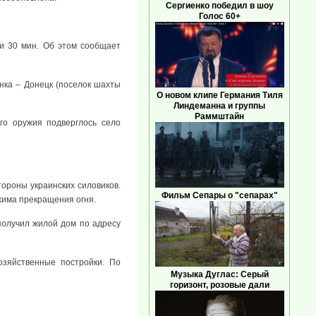
Сергиенко победил в шоу
Голос 60+
и 30 мин. Об этом сообщает
нка – Донецк (поселок шахты
О новом клипе Германия Тиля
Линдеманна и группы
Раммштайн
ого оружия подверглось село
ороны украинских силовиков.
Фильм Сепары о "сепарах"
жима прекращения огня.
олучил жилой дом по адресу
озяйственные постройки. По
Музыка Дуглас: Серый
горизонт, розовые дали