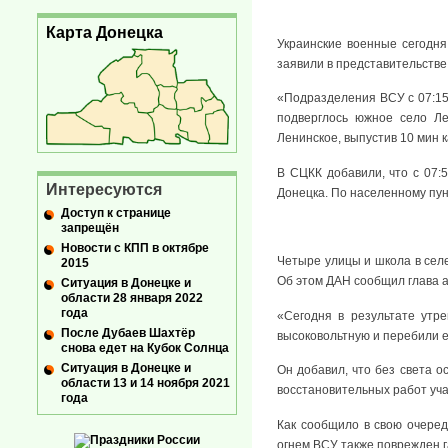
Карта Донецка
Украинские военные сегодня
заявили в представительств
«Подразделения ВСУ с 07:15 
подверглось южное село Ле
Ленинское, выпустив 10 мин 
В СЦКК добавили, что с 07:
Интересуются
Донецка. По населенному пун
Доступ к странице
запрещён
Новости с КПП в октябре
Четыре улицы и школа в селе
2015
Об этом ДАН сообщил глава 
Ситуация в Донецке и
области 28 января 2022
года
«Сегодня в результате утр
После Дубаев Шахтёр
высоковольтную и перебили е
снова едет на Кубок Солнца
Ситуация в Донецке и
Он добавил, что без света о
области 13 и 14 ноября 2021
восстановительных работ уч
года
Как сообщило в свою очере
огнем ВСУ также поврежден г