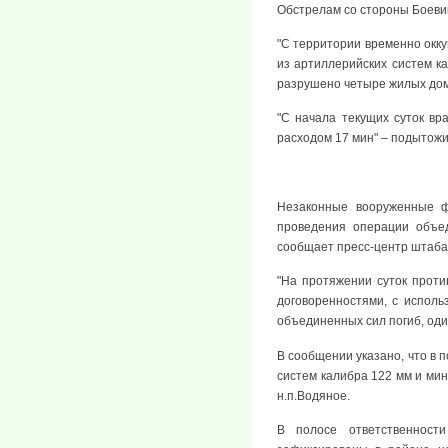
Обстрелам со стороны Боеви
"С территории временно окку
из артиллерийских систем ка
разрушено четыре жилых дом
"С начала текущих суток вр
расходом 17 мин" – подытож
Незаконные вооруженные ф
проведения операции объед
сообщает пресс-центр штаб
"На протяжении суток прот
договоренностями, с испол
объединенных сил погиб, один
В сообщении указано, что в 
систем калибра 122 мм и мин
н.п.Водяное.
В полосе ответственности