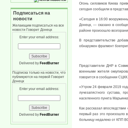
Огонь силовиков Киева прив
сегодня сообщили в предста
Подписаться на
новости
«Сегодня в 16:00 вооруженн
Донецк, — сказано в сообще
Желающим подписаться на все
новости Говорит Донецк
районе произошло возгорани
Enter your email address:
В представительстве доба
обнаружен фрагмент боеприпа
Delivered by
FeedBurner
Представители ДНР в Совме
военными жителя оккупиров
Подписка только на новости, что
публикуются на первой Говорит
говорится в сообщении СЦКК
Донецк
«Утром 24 февраля 2019 год
Enter your email address:
лучезапястного сустава, 
населенного пункта Марьинка
Как рассказал впоследствии 
первый раз это произошло в 
Delivered by
FeedBurner
больницу недалеко от КПП В