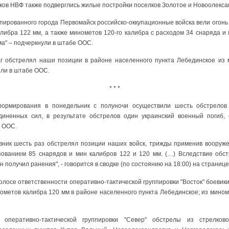
ков НВФ также подверглись жилые постройки поселков Золотое и Новоолекса
пированного города Первомайск российско-оккупационные войска вели огон
либра 122 мм, а также минометов 120-го калибра с расходом 34 снаряда и
а" – подчеркнули в штабе ООС.
аг обстрелял наши позиции в районе населенного пункта Лебединское из
или в штабе ООС.
* * *
ормирования в понедельник с полуночи осуществили шесть обстрелов 
иненных сил, в результате обстрелов один украинский военный погиб,
а ООС.
ивник шесть раз обстрелял позиции наших войск, трижды применив вооруж
ьзованием 85 снарядов и мин калибров 122 и 120 мм. (…) Вследствие обс
 получил ранения", - говорится в сводке (по состоянию на 18:00) на страниц
полосе ответственности оперативно-тактической группировки "Восток" боевик
ометов калибра 120 мм в районе населенного пункта Лебединское; из мином
 оперативно-тактической группировки "Север" обстрелы из стрелков