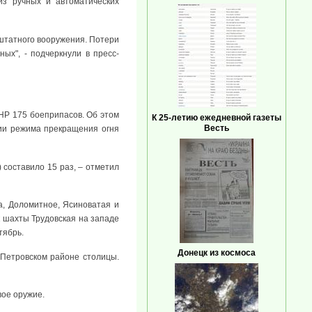
из ручных и автоматических
 штатного вооружения. Потери
ых", - подчеркнули в пресс-
НР 175 боеприпасов. Об этом
К 25-летию ежедневной газеты
Весть
ии режима прекращения огня
составило 15 раз, – отметил
а, Доломитное, Ясиноватая и
к шахты Трудовская на западе
тябрь.
Донецк из космоса
Петровском районе столицы.
вое оружие.