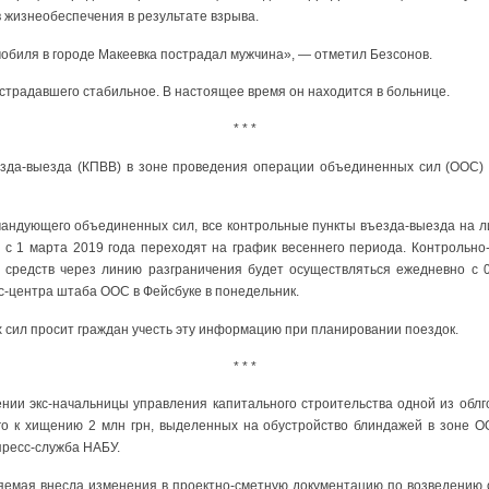
 жизнеобеспечения в результате взрыва.
обиля в городе Макеевка пострадал мужчина», — отметил Безсонов.
острадавшего стабильное. В настоящее время он находится в больнице.
* * *
зда-выезда (КПВВ) в зоне проведения операции объединенных сил (ООС) 
андующего объединенных сил, все контрольные пункты въезда-выезда на л
с 1 марта 2019 года переходят на график весеннего периода. Контрольн
 средств через линию разграничения будет осуществляться ежедневно с 07.
с-центра штаба ООС в Фейсбуке в понедельник.
сил просит граждан учесть эту информацию при планировании поездок.
* * *
нии экс-начальницы управления капитального строительства одной из обл
го к хищению 2 млн грн, выделенных на обустройство блиндажей в зоне 
пресс-служба НАБУ.
няемая внесла изменения в проектно-сметную документацию по возведению 