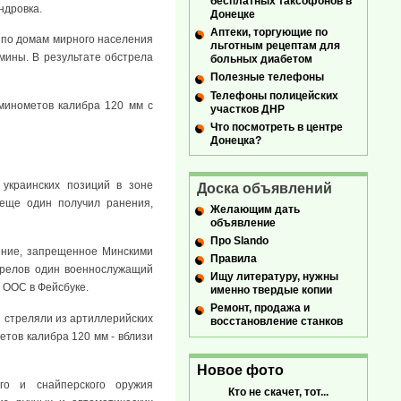
бесплатных таксофонов в
ндровка.
Донецке
Аптеки, торгующие по
ь по домам мирного населения
льготным рецептам для
 мины. В результате обстрела
больных диабетом
Полезные телефоны
Телефоны полицейских
 минометов калибра 120 мм с
участков ДНР
Что посмотреть в центре
Донецка?
украинских позиций в зоне
Доска объявлений
 еще один получил ранения,
Желающим дать
объявление
Про Slando
ение, запрещенное Минскими
Правила
трелов один военнослужащий
Ищу литературу, нужны
е ООС в Фейсбуке.
именно твердые копии
Ремонт, продажа и
и стреляли из артиллерийских
восстановление станков
етов калибра 120 мм - вблизи
Новое фото
ого и снайперского оружия
Кто не скачет, тот...