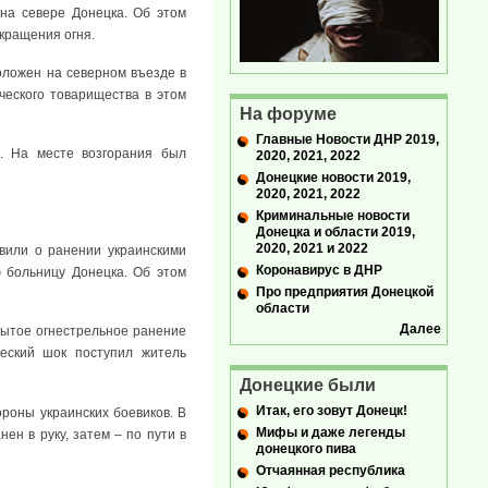
 на севере Донецка. Об этом
кращения огня.
оложен на северном въезде в
ческого товарищества в этом
На форуме
Главные Новости ДНР 2019,
. На месте возгорания был
2020, 2021, 2022
Донецкие новости 2019,
2020, 2021, 2022
Криминальные новости
Донецка и области 2019,
2020, 2021 и 2022
вили о ранении украинскими
Коронавирус в ДНР
 больницу Донецка. Об этом
Про предприятия Донецкой
области
Далее
рытое огнестрельное ранение
еский шок поступил житель
Донецкие были
Итак, его зовут Донецк!
ороны украинских боевиков. В
Мифы и даже легенды
ен в руку, затем – по пути в
донецкого пива
Отчаянная республика