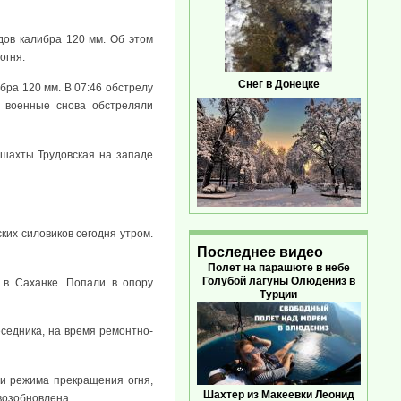
дов калибра 120 мм. Об этом
огня.
Снег в Донецке
бра 120 мм. В 07:46 обстрелу
е военные снова обстреляли
 шахты Трудовская на западе
ких силовиков сегодня утром.
Последнее видео
Полет на парашюте в небе
Голубой лагуны Олюдениз в
 в Саханке. Попали в опору
Турции
еседника, на время ремонтно-
и режима прекращения огня,
Шахтер из Макеевки Леонид
возобновлена.