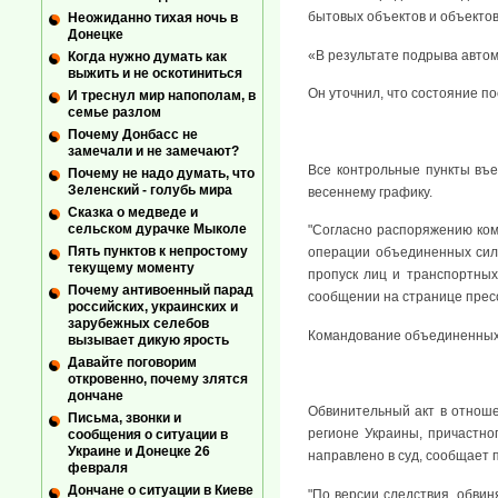
бытовых объектов и объектов
Неожиданно тихая ночь в
Донецке
«В результате подрыва автом
Когда нужно думать как
выжить и не оскотиниться
Он уточнил, что состояние п
И треснул мир напополам, в
семье разлом
Почему Донбасс не
замечали и не замечают?
Все контрольные пункты въе
Почему не надо думать, что
Зеленский - голубь мира
весеннему графику.
Сказка о медведе и
сельском дурачке Мыколе
"Согласно распоряжению ком
Пять пунктов к непростому
операции объединенных сил 
текущему моменту
пропуск лиц и транспортных
Почему антивоенный парад
сообщении на странице прес
российских, украинских и
зарубежных селебов
Командование объединенных 
вызывает дикую ярость
Давайте поговорим
откровенно, почему злятся
дончане
Обвинительный акт в отноше
Письма, звонки и
регионе Украины, причастно
сообщения о ситуации в
Украине и Донецке 26
направлено в суд, сообщает 
февраля
Дончане о ситуации в Киеве
"По версии следствия, обви