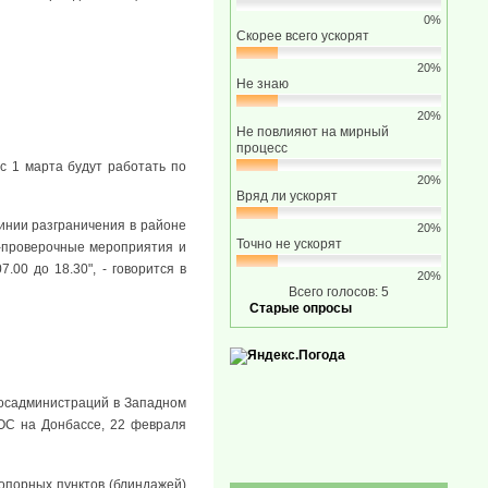
0%
Скорее всего ускорят
20%
Не знаю
20%
Не повлияют на мирный
процесс
с 1 марта будут работать по
20%
Вряд ли ускорят
инии разграничения в районе
20%
Точно не ускорят
о-проверочные мероприятия и
00 до 18.30", - говорится в
20%
Всего голосов: 5
Старые опросы
госадминистраций в Западном
ООС на Донбассе, 22 февраля
опорных пунктов (блиндажей)