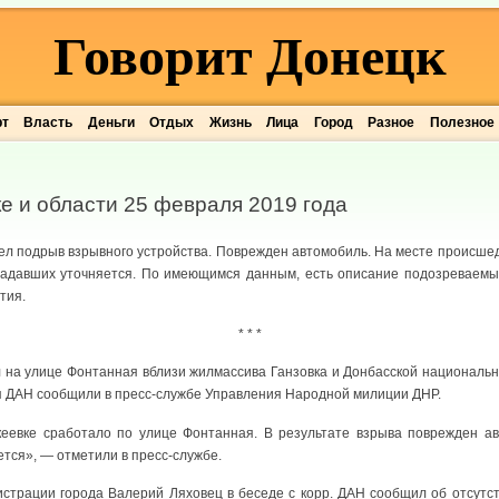
Говорит Донецк
рт
Власть
Деньги
Отдых
Жизнь
Лица
Город
Разное
Полезное
е и области 25 февраля 2019 года
ел подрыв взрывного устройства. Поврежден автомобиль. На месте происше
адавших уточняется. По имеющимся данным, есть описание подозреваемых
тия.
* * *
 на улице Фонтанная вблизи жилмассива Ганзовка и Донбасской национальн
ня ДАН сообщили в пресс-службе Управления Народной милиции ДНР.
еевке сработало по улице Фонтанная. В результате взрыва поврежден ав
ется», — отметили в пресс-службе.
истрации города Валерий Ляховец в беседе с корр. ДАН сообщил об отсутс