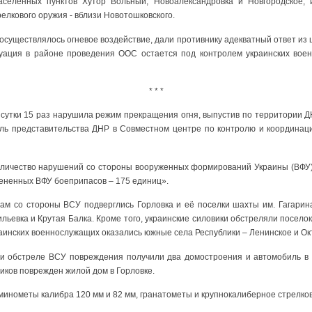
селенных пунктов Хутор Вольный, Новоалександровка и Новгородское; 
релкового оружия - вблизи Новотошковского.
осуществлялось огневое воздействие, дали противнику адекватный ответ из
уация в районе проведения ООС остается под контролем украинских военн
* * *
сутки 15 раз нарушила режим прекращения огня, выпустив по территории Д
ель представительства ДНР в Совместном центре по контролю и координац
оличество нарушений со стороны вооруженных формирований Украины (ВФУ) 
мененных ВФУ боеприпасов – 175 единиц».
лам со стороны ВСУ подверглись Горловка и её поселки шахты им. Гагарин
льевка и Крутая Балка. Кроме того, украинские силовики обстреляли посело
раинских военнослужащих оказались южные села Республики – Ленинское и Ок
ри обстреле ВСУ повреждения получили два домостроения и автомобиль в 
виков поврежден жилой дом в Горловке.
инометы калибра 120 мм и 82 мм, гранатометы и крупнокалиберное стрелко