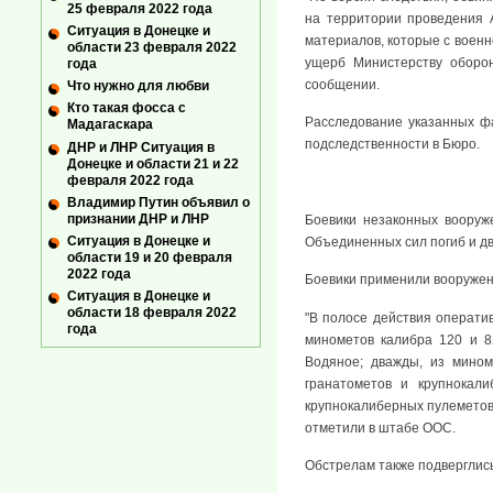
25 февраля 2022 года
на территории проведения 
Ситуация в Донецке и
материалов, которые с военн
области 23 февраля 2022
ущерб Министерству оборон
года
сообщении.
Что нужно для любви
Кто такая фосса с
Расследование указанных ф
Мадагаскара
подследственности в Бюро.
ДНР и ЛНР Ситуация в
Донецке и области 21 и 22
февраля 2022 года
Владимир Путин объявил о
признании ДНР и ЛНР
Боевики незаконных воору
Ситуация в Донецке и
Объединенных сил погиб и д
области 19 и 20 февраля
2022 года
Боевики применили вооружен
Ситуация в Донецке и
области 18 февраля 2022
"В полосе действия оператив
года
минометов калибра 120 и 8
Водяное; дважды, из мином
гранатометов и крупнокали
крупнокалиберных пулеметов 
отметили в штабе ООС.
Обстрелам также подверглись