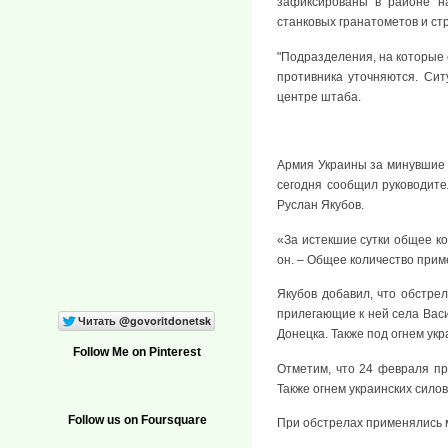
зафиксированы в районе на
станковых гранатометов и ст
"Подразделения, на которые 
противника уточняются. Сит
центре штаба.
Армия Украины за минувшие 
сегодня сообщил руководит
Руслан Якубов.
«За истекшие сутки общее к
он. – Общее количество при
Якубов добавил, что обстре
прилегающие к ней села Васи
Донецка. Также под огнем ук
Follow Me on Pinterest
Отметим, что 24 февраля п
Также огнем украинских сило
Follow us on Foursquare
При обстрелах применялись м