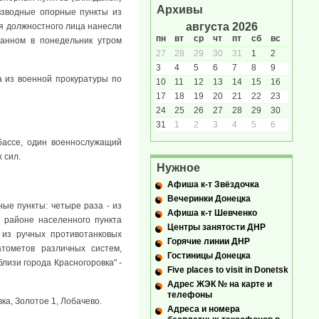
Архивы
взводные опорные пункты из
августа 2026
ия должностного лица нанесли
пн
вт
ср
чт
пт
сб
вс
ванном в понедельник утром
27
28
29
30
31
1
2
3
4
5
6
7
8
9
 из военной прокуратуры по
10
11
12
13
14
15
16
17
18
19
20
21
22
23
24
25
26
27
28
29
30
31
1
2
3
4
5
6
ассе, один военнослужащий
 сил.
Нужное
Афиша к-т Звёздочка
Вечеринки Донецка
ные пункты: четыре раза - из
Афиша к-т Шевченко
 районе населенного пункта
Центры занятости ДНР
 из ручных противотанковых
Горячие линии ДНР
атометов различных систем,
Гостиницы Донецка
лизи города Красногоровка" -
Five places to visit in Donetsk
Адрес ЖЭК № на карте и
телефоны
ка, Золотое 1, Лобачево.
Адреса и номера