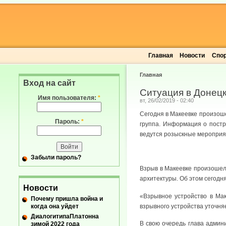
Главная
Новости
Спо
Главная
Вход на сайт
Ситуация в Донецк
Имя пользователя:
*
вт, 26/02/2019 - 02:40
Сегодня в Макеевке произош
Пароль:
*
группа. Информация о постр
ведутся розыскные мероприя
Забыли пароль?
Взрыв в Макеевке произошел
архитектуры. Об этом сегод
Новости
«Взрывное устройство в Мак
Почему пришла война и
когда она уйдет
взрывного устройства уточня
ДиалогитипаПлатонна
В свою очередь глава админ
зимой 2022 года