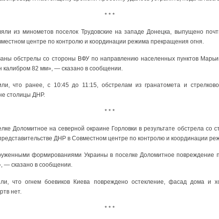
* * *
ляли из минометов поселок Трудовские на западе Донецка, выпущено почт
вместном центре по контролю и координации режима прекращения огня.
ваны обстрелы со стороны ВФУ по направлению населенных пунктов Марьи
н калибром 82 мм», — сказано в сообщении.
ли, что ранее, с 10:45 до 11:15, обстрелам из гранатомета и стрелков
не столицы ДНР.
* * *
лке Доломитное на северной окраине Горловки в результате обстрела со ст
 представительстве ДНР в Совместном центре по контролю и координации ре
оруженными формированиями Украины в поселке Доломитное повреждение п
, — сказано в сообщении.
или, что огнем боевиков Киева повреждено остекление, фасад дома и х
тв нет.
* * *