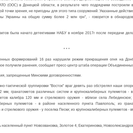
АТО (ООС) в Донецкой области, в результате чего подрядчики построили 
ой точки зрения, не пригодны для этого типа сооружений. Указанные действ
ы Украины на общую сумму более 2 млн грн", - говорится в обнародо
актов была начато детективами НАБУ в ноябре 2017г после передачи дела
* * *
женных формирований 16 раз нарушили режим прекращения огня на Донб
вое получили ранения, сообщает пресс-центр штаба операции Объединенных
ия, запрещенные Минскими договоренностями.
но-тактической группировки "Восток" враг девять раз обстрелял наши опор
2 мм, гранатометов различных систем и крупнокалиберных пулеметов - в
етов калибра 120 мм и стрелкового оружия - вблизи села Лебединское;
берных пулеметов - в районе населенного пункта Павлополь; из гран
и стрелкового оружия - у поселка Пески; из крупнокалиберных пулеметов - вб
 населенный пункт Новозвановка, Золотое 4, Екатериновка, Новоолександров