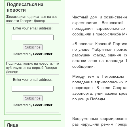
Подписаться на
новости
Желающим подписаться на все
Частный дом и хозяйственн
новости Говорит Донецк
окрестностях Ясиновато
попадания взрывоопасны
Enter your email address:
сообщили в пресс-службе М
«В поселке Красный Партиза
по улице Фабричная произ
Delivered by
FeedBurner
разрушен фасад здания ск
остатки сена на площади 1
Подписка только на новости, что
сообщении.
публикуются на первой Говорит
Донецк
Между тем в Петровском 
Enter your email address:
попадания взрывоопасных п
поврежден. В селе Спартак
аэропорта, уничтожены кров
по улице Победы
Delivered by
FeedBurner
Вооруженные формирования
раз нарушили режим прекр
Лица