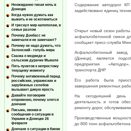
Содержание автодорог КП
Неожиданно тихая ночь в
Донецке
задействовано единиц техник
Когда нужно думать как
выжить и не оскотиниться
И треснул мир напополам, в
семье разлом
Открыт новый сезон работы 
Почему Донбасс не
асфальтобетонной смеси дл
замечали и не замечают?
сообщает пресс-служба Мини
Почему не надо думать, что
Зеленский - голубь мира
Асфальтобетонный завод
Сказка о медведе и
(Донецк), является подсо
сельском дурачке Мыколе
предприятия «Автодор»
Пять пунктов к непростому
транспорта ДНР.
текущему моменту
Почему антивоенный парад
Его работа была приос
российских, украинских и
зарубежных селебов
завершения ремонтных рабо
вызывает дикую ярость
Давайте поговорим
На сегодняшний день з
откровенно, почему злятся
деятельность и готов обе
дончане
ремонту дорог, обслуживаем
Письма, звонки и
сообщения о ситуации в
Производственные мощности
Украине и Донецке 26
февраля
до 800 тонн асфальтобетона
Дончане о ситуации в Киеве