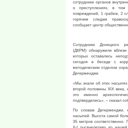
сотрудники органов внутре
о преступлениях, в том
повреждений, 1 грабеж, 2 с
горячим следам правоох
сообщает центр общественн
Сотрудники Донецкого ре
(ДКРМ) обнаружили вблизи 
которых оставались непо
сегодня в беседе с кор
методическим отделом охра
Дегерменджи.
«Мы знали об этих насыпях
второй половины XIX века, 
это именно археологиче
подтвердились», – сказал со
По словам Дегерменджи, к
насыпей. Высота самой боль
35 метров соответственно. 
II-I тысячелетиях до наше