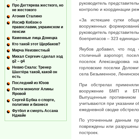
руководитель представитель
Про Дегтярева жесткого, но
контролю и координации реж
не жестокого
Агония Сталино
«За истекшие сутки общ
Иосиф Кобзон о
вооруженных формирований
православии, украинском и
пенсии
руководитель представител
Каменные лица Донецка
боеприпасов – 323 единицы»
Кто такой этот Щербаков?
Якубов добавил, что под о
Мирча Неизвестный
столичный аэропорт, посе
Михал Сергеич сделал ход
g2 – g4
поселок Александровка на
Невио Скала: Тренер
горловские поселки Доломи
Шахтёра такой, какой он
села Безыменное, Ленинское
есть
Последний из Юзов
При обстрелах применял
Почти монолог Алины
вооружение БМП и БТР,
Яровой
Выпущенные противником
Сергей Бубка о спорте,
учитываются при указании 
политике и бизнесе
ежедневной сводке обстрело
Футбол и смерть Ассана
Ндиайе
По уточненным данным пре
повреждены или разрушены 
построек.