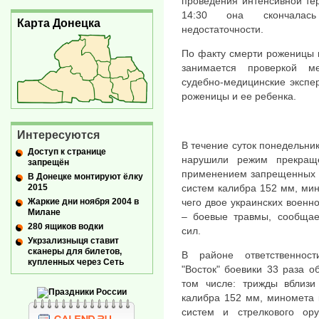
проведения интенсивной те
14:30 она скончалас
Карта Донецка
недостаточности.
По факту смерти роженицы 
занимается проверкой ме
судебно-медицинские экспе
роженицы и ее ребенка.
Интересуются
В течение суток понедельник
Доступ к странице
нарушили режим прекращ
запрещён
применением запрещенных 
В Донецке монтируют ёлку
2015
систем калибра 152 мм, мин
Жаркие дни ноября 2004 в
чего двое украинских воен
Милане
– боевые травмы, сообщае
280 ящиков водки
сил.
Укрзализныця ставит
сканеры для билетов,
В районе ответственности
купленных через Сеть
"Восток" боевики 33 раза 
том числе: трижды вблизи
калибра 152 мм, миномета 
систем и стрелкового ор