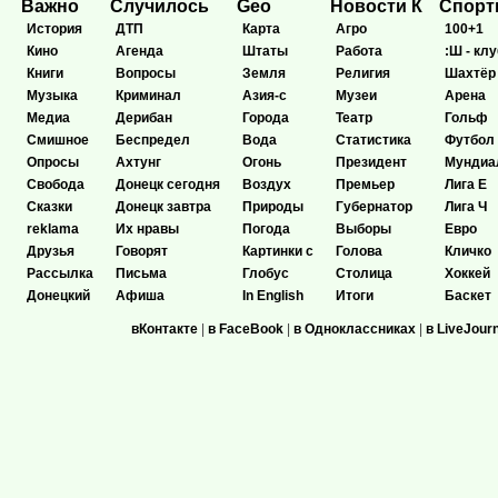
Важно
Случилось
Geo
Новости К
Спор
История
ДТП
Карта
Агро
100+1
Кино
Агенда
Штаты
Работа
:Ш - клу
Книги
Вопросы
Земля
Религия
Шахтёр
Музыка
Криминал
Азия-с
Музеи
Арена
Медиа
Дерибан
Города
Театр
Гольф
Смишное
Беспредел
Вода
Статистика
Футбол
Опросы
Ахтунг
Огонь
Президент
Мундиа
Свобода
Донецк сегодня
Воздух
Премьер
Лига Е
Сказки
Донецк завтра
Природы
Губернатор
Лига Ч
reklama
Их нравы
Погода
Выборы
Евро
Друзья
Говорят
Картинки с
Голова
Кличко
Рассылка
Письма
Глобус
Столица
Хоккей
Донецкий
Афиша
In English
Итоги
Баскет
вКонтакте
|
в FaceBook
|
в Одноклассниках
|
в LiveJour