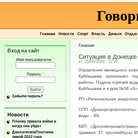
Говор
Главная
Новости
Спорт
Власть
Деньги
Отдых
Главная
Вход на сайт
Ситуация в Донецке 
Имя пользователя:
*
вт, 25/06/2019 - 22:02
Управление жилищного хозяй
Пароль:
*
Куйбышева произошёл по
работы. Подача горячей вод
Куйбышева и в дом №38 «б»
Забыли пароль?
РП «Региональная энергопос
СПП «Донецкгортеплосеть»:
Новости
воды – 89.
Почему пришла война и
когда она уйдет
ККП «Донэлектроавтотран
ДиалогитипаПлатонна
трамваи: 37, троллейбусы: 65
зимой 2022 года