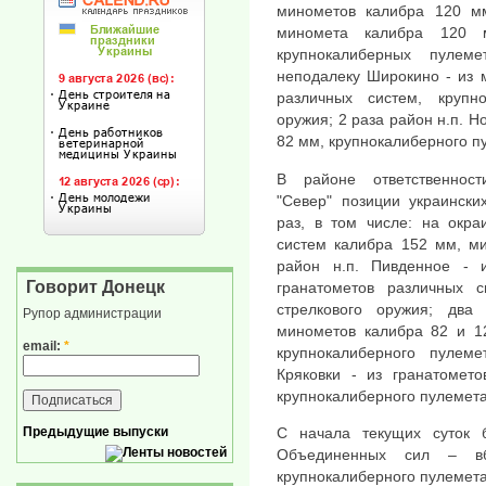
минометов калибра 120 м
миномета калибра 120 м
крупнокалиберных пулем
неподалеку Широкино - из 
различных систем, крупн
оружия; 2 раза район н.п. Н
82 мм, крупнокалиберного п
В районе ответственности
"Север" позиции украинск
раз, в том числе: на окра
систем калибра 152 мм, м
район н.п. Пивденное -
Говорит Донецк
гранатометов различных с
стрелкового оружия; два
Рупор администрации
минометов калибра 82 и 12
email:
*
крупнокалиберного пулеме
Кряковки - из гранатомет
крупнокалиберного пулемета
Предыдущие выпуски
С начала текущих суток 
Объединенных сил – вб
крупнокалиберного пулемета