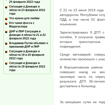
25 февраля 2022 года
Ситуация в Донецке и
С 22 по 23 июня 2019 года
области 23 февраля 2022
года
автодорогах Республики со
Что нужно для любви
ПДД, в том числе 52 факт
Кто такая фосса с
опьянения.
Мадагаскара
ДНР и ЛНР Ситуация в
Зарегистрировано 8 ДТП с
Донецке и области 21 и 22
погибли, 9 получили травм
февраля 2022 года
которых транспортные
Владимир Путин объявил о
повреждения.
признании ДНР и ЛНР
Ситуация в Донецке и
Среди автоаварий, сове
области 19 и 20 февраля
2022 года
количество произошло с уча
Ситуация в Донецке и
области 18 февраля 2022
В Ворошиловском районе 
года
совершил наезд на женщ
проезжую часть по нерег
результате ДТП 36-летн
доставлена в больницу.
За минувшие сутки на тер