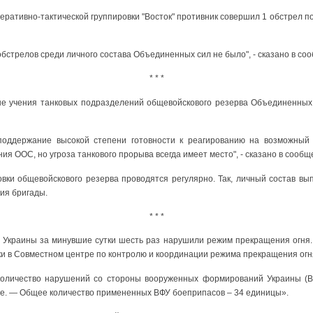
еративно-тактической группировки "Восток" противник совершил 1 обстрел
обстрелов среди личного состава Объединенных сил не было", - сказано в со
* * *
е учения танковых подразделений общевойскового резерва Объединенных 
поддержание высокой степени готовности к реагированию на возможный 
я ООС, но угроза танкового прорыва всегда имеет место", - сказано в сообщ
овки общевойскового резерва проводятся регулярно. Так, личный состав вы
ия бригады.
* * *
Украины за минувшие сутки шесть раз нарушили режим прекращения огня. 
и в Совместном центре по контролю и координации режима прекращения огн
количество нарушений со стороны вооруженных формирований Украины (В
ве. — Общее количество примененных ВФУ боеприпасов – 34 единицы».