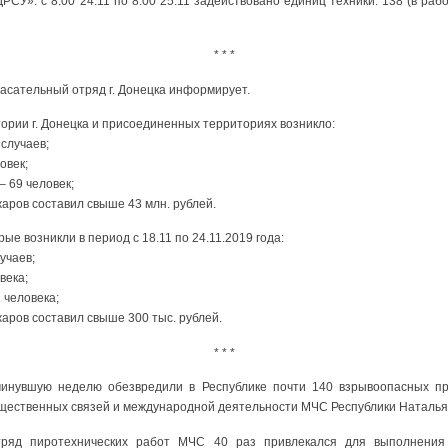
СУ»: с 8:00 24.11 по 8:00 25.11 задействовано единиц техники: 138 (в рабо
* * *
асательный отряд г. Донецка информирует.
тории г. Донецка и присоединенных территориях возникло:
 случаев;
овек;
– 69 человек;
аров составил свыше 43 млн. рублей.
ые возникли в период с 18.11 по 24.11.2019 года:
учаев;
века;
 человека;
аров составил свыше 300 тыс. рублей.
* * *
инувшую неделю обезвредили в Республике почти 140 взрывоопасных пр
бщественных связей и международной деятельности МЧС Республики Наталья
яд пиротехнических работ МЧС 40 раз привлекался для выполнения