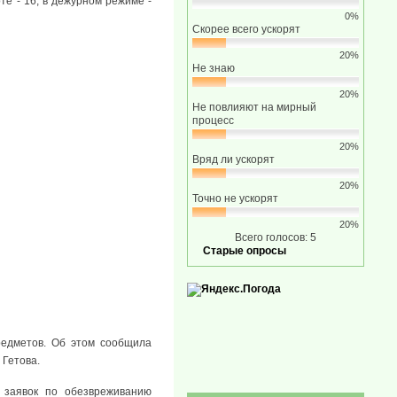
те - 16, в дежурном режиме -
0%
Скорее всего ускорят
20%
Не знаю
20%
Не повлияют на мирный
процесс
20%
Вряд ли ускорят
20%
Точно не ускорят
20%
Всего голосов: 5
Старые опросы
едметов. Об этом сообщила
 Гетова.
 заявок по обезвреживанию