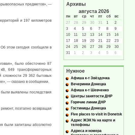
Архивы
взрывоопасных предметов», —
августа 2026
пн
вт
ср
чт
пт
сб
вс
ерриторий и 197 километров
27
28
29
30
31
1
2
3
4
5
6
7
8
9
10
11
12
13
14
15
16
17
18
19
20
21
22
23
24
25
26
27
28
29
30
 Об этом сегодня сообщили в
31
1
2
3
4
5
6
яговая», было обесточено 87
 кВ, 649 трансформаторных
Нужное
ей сложности 29 362 бытовых
Афиша к-т Звёздочка
ые», — сказано в сообщении.
Вечеринки Донецка
Афиша к-т Шевченко
в были выявлены последствия
Центры занятости ДНР
Горячие линии ДНР
Гостиницы Донецка
 ремонт, поэтапно возвращая
Five places to visit in Donetsk
Адрес ЖЭК № на карте и
телефоны
 дня были запитаны абсолютно
Адреса и номера