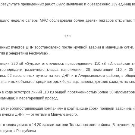
 результате проведенных работ было выявлено и обезврежено 139 единиц 
едшую неделю саперы МЧС обследовали более девяти гектаров открытых т
* * *
нных пунктов ДНР восстановлено после крупной аварии в минувшие сутки.
ля и энергетики Республики.
анции 220 кВ «Зугрэс» отключилось присоединение 110 кВ «Иловайская т
ктропередачи различного класса напряжения, 28 подстанций 110 и 35
лись 52 населенных пункта на юге ДНР и в Амвросиевском районе, в общ
 значимых объектов, среди которых больницы, школы, детские сады, котельн
то в ходе осмотров линий 110 кВ общей протяженностью более 50 километро
 камыша) и перегоревший провод.
ая энергопоставляющая компания» в кратчайшие сроки провели аварийный
 пункты ДНР», — отметили в Минуглеэнерго.
т в своих домах в 14:20 зажгли жители Тельмановского района. В течение
е пункты Республики.