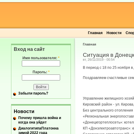
Главная
Новости
Спо
Главная
Вход на сайт
Ситуация в Донецк
Имя пользователя:
*
вт, 26/11/2019 - 00:54
В период с 18 по 25 ноября в
Пароль:
*
Поздравляем счастливые семь
Забыли пароль?
Управление жилищного хозяйс
Кировский район - ул. Киров
Без центрального отопления 
Новости
«Региональная энергопостав
Почему пришла война и
когда она уйдет
«Донецкгортеплосеть»: котел
ДиалогитипаПлатонна
КП «Донэлектроавтотранс»: е
зимой 2022 года