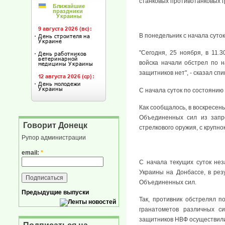
станковых противотанковых г
В понедельник с начала суто
"Сегодня, 25 ноября, в 11.
войска начали обстрел по 
защитников нет", - сказал с
С начала суток по состоянию
Как сообщалось, в воскресен
Объединенных сил из запр
Говорит Донецк
стрелкового оружия, с крупн
Рупор администрации
email:
*
С начала текущих суток не
Украины на Донбассе, в рез
Объединенных сил.
Предыдущие выпуски
Так, противник обстрелял 
гранатометов различных си
защитников НВФ осуществили 