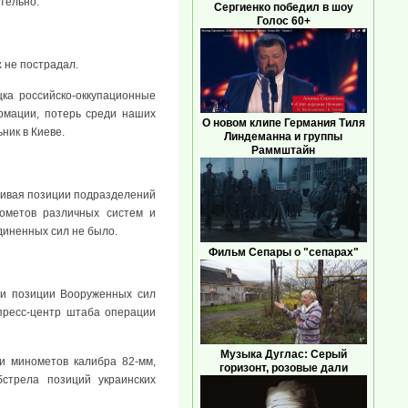
тельно.
Сергиенко победил в шоу
Голос 60+
 не пострадал.
цка российско-оккупационные
рмации, потерь среди наших
О новом клипе Германия Тиля
ник в Киеве.
Линдеманна и группы
Раммштайн
еливая позиции подразделений
ометов различных систем и
диненных сил не было.
Фильм Сепары о "сепарах"
ли позиции Вооруженных сил
 пресс-центр штаба операции
Музыка Дуглас: Серый
и минометов калибра 82-мм,
горизонт, розовые дали
бстрела позиций украинских