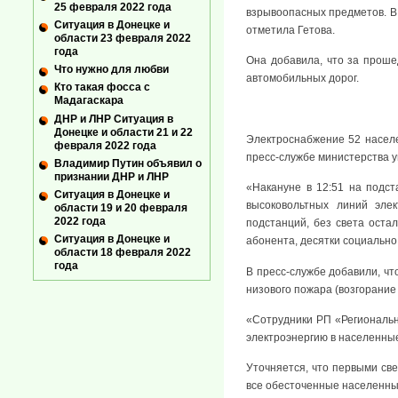
25 февраля 2022 года
взрывоопасных предметов. В
Ситуация в Донецке и
отметила Гетова.
области 23 февраля 2022
года
Она добавила, что за прош
Что нужно для любви
автомобильных дорог.
Кто такая фосса с
Мадагаскара
ДНР и ЛНР Ситуация в
Донецке и области 21 и 22
Электроснабжение 52 населе
февраля 2022 года
пресс-службе министерства уг
Владимир Путин объявил о
признании ДНР и ЛНР
«Накануне в 12:51 на подст
Ситуация в Донецке и
высоковольтных линий эле
области 19 и 20 февраля
2022 года
подстанций, без света оста
Ситуация в Донецке и
абонента, десятки социально
области 18 февраля 2022
года
В пресс-службе добавили, ч
низового пожара (возгорание
«Сотрудники РП «Региональн
электроэнергию в населенные
Уточняется, что первыми све
все обесточенные населенны