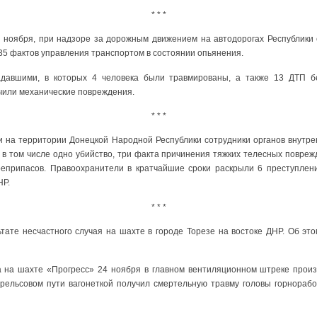
* * *
4 ноября, при надзоре за дорожным движением на автодорогах Республики
35 фактов управления транспортом в состоянии опьянения.
давшими, в которых 4 человека были травмированы, а также 13 ДТП бе
чили механические повреждения.
* * *
на территории Донецкой Народной Республики сотрудники органов внутре
в том числе одно убийство, три факта причинения тяжких телесных повреж
оеприпасов. Правоохранители в кратчайшие сроки раскрыли 6 преступлен
НР.
* * *
тате несчастного случая на шахте в городе Торезе на востоке ДНР. Об эт
а на шахте «Прогресс» 24 ноября в главном вентиляционном штреке произ
рельсовом пути вагонеткой получил смертельную травму головы горнораб