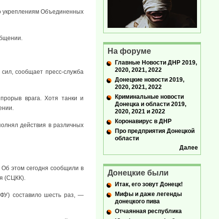
 по укреплениям Объединенных
общении.
На форуме
Главные Новости ДНР 2019,
2020, 2021, 2022
сил, сообщает пресс-служба
Донецкие новости 2019,
2020, 2021, 2022
Криминальные новости
прорыв врага. Хотя танки и
Донецка и области 2019,
ении.
2020, 2021 и 2022
Коронавирус в ДНР
полнял действия в различных
Про предприятия Донецкой
области
Далее
Об этом сегодня сообщили в
Донецкие были
я (СЦКК).
Итак, его зовут Донецк!
Мифы и даже легенды
ФУ) составило шесть раз, —
донецкого пива
Отчаянная республика