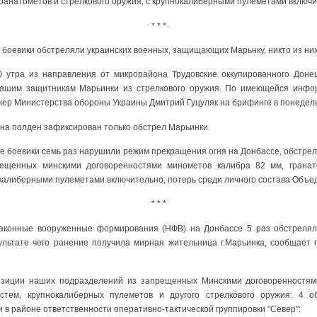
ранатометов и стрелкового оружия, с крупнокалиберными пулеметами включи
* * *
к боевики обстреляли украинских военных, защищающих Марьнку, никто из них
30 утра из направления от микрорайона Трудовские оккупированного Доне
нашим защитникам Марьинки из стрелкового оружия. По имеющейся инфо
пикер Министерства обороны Украины Дмитрий Гуцуляк на брифинге в понедель
 на полден зафиксирован только обстрел Марьинки.
ье боевики семь раз нарушили режим прекращения огня на Донбассе, обстр
ещенных минскими договоренностями минометов калибра 82 мм, гранат
окалиберными пулеметами включительно, потерь среди личного состава Объе
* * *
законные вооруженные формирования (НФВ) на Донбассе 5 раз обстреля
ультате чего ранение получила мирная жительница г.Марьинка, сообщает
позиции наших подразделений из запрещенных Минскими договоренностям
стем, крупнокалиберных пулеметов и другого стрелкового оружия: 4 о
в районе ответственности оперативно-тактической группировки "Север":