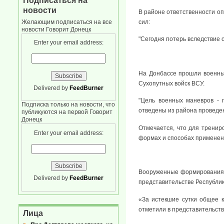
Подписаться на
новости
В районе ответственности оп
сил:
Желающим подписаться на все
новости Говорит Донецк
"Сегодня потерь вследствие 
Enter your email address:
На Донбассе прошли военны
Сухопутных войск ВСУ.
Delivered by
FeedBurner
"Цель военных маневров - 
Подписка только на новости, что
отведены из района проведени
публикуются на первой Говорит
Донецк
Отмечается, что для тренир
Enter your email address:
формах и способах применен
Вооруженные формирования 
Delivered by
FeedBurner
представительстве Республик
«За истекшие сутки общее 
отметили в представительст
Лица