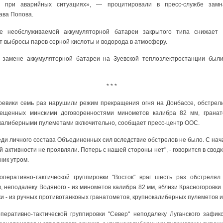
 при аварийных ситуациях», — процитировали в пресс-службе замн
ава Попова.
е необслуживаемой аккумуляторной батареи закрытого типа снижает 
т выбросы паров серной кислоты и водорода в атмосферу.
 замене аккумуляторной батареи на Зуевской теплоэлектростанции бы
* * *
боевики семь раз нарушили режим прекращения огня на Донбассе, обстре
ещенных минскими договоренностями минометов калибра 82 мм, гранат
нокалиберными пулеметами включительно, сообщает пресс-центр ООС.
реди личного состава Объединенных сил вследствие обстрелов не было. С нач
 активности не проявляли. Потерь с нашей стороны нет", - говорится в свод
ник утром.
оперативно-тактической группировки "Восток" враг шесть раз обстрелял
 неподалеку Водяного - из минометов калибра 82 мм, вблизи Красногоровки
и - из ручных противотанковых гранатометов, крупнокалиберных пулеметов и 
перативно-тактической группировки "Север" неподалеку Луганского зафик