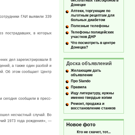
бесплатных таксофонов в
Донецке
Аптеки, торгующие по
льготным рецептам для
 сотрудники ГАИ выявили 339
больных диабетом
Полезные телефоны
Телефоны полицейских
з пострадавших, в которых
участков ДНР
Что посмотреть в центре
Донецка?
нних дел зарегистрировали 8
Доска объявлений
дений, а также один разбой и
Желающим дать
ий. Об этом сообщает Центр
объявление
Про Slando
Правила
Ищу литературу, нужны
именно твердые копии
ом сегодня сообщили в пресс-
Ремонт, продажа и
восстановление станков
ошел несчастный случай. Во
очий 1973 года рождения», —
Новое фото
Кто не скачет, тот...