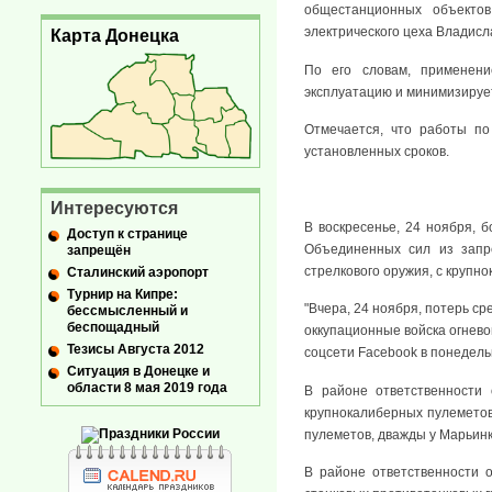
общестанционных объектов
электрического цеха Владисл
Карта Донецка
По его словам, применени
эксплуатацию и минимизируе
Отмечается, что работы по
установленных сроков.
Интересуются
В воскресенье, 24 ноября, 
Доступ к странице
Объединенных сил из запр
запрещён
стрелкового оружия, с круп
Сталинский аэропорт
Турнир на Кипре:
"Вчера, 24 ноября, потерь с
бессмысленный и
беспощадный
оккупационные войска огневой
Тезисы Августа 2012
соцсети Facebook в понедель
Ситуация в Донецке и
области 8 мая 2019 года
В районе ответственности 
крупнокалиберных пулеметов,
пулеметов, дважды у Марьинк
В районе ответственности о