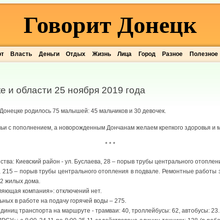
Говорит Донецк
рт
Власть
Деньги
Отдых
Жизнь
Лица
Город
Разное
Полезное
е и области 25 ноября 2019 года
 Донецке родилось 75 малышей: 45 мальчиков и 30 девочек.
и с пополнением, а новорожденным Дончанам желаем крепкого здоровья и м
* * *
тва: Киевский район - ул. Буслаева, 28 – порыв трубы центрального отопле
а, 215 – порыв трубы центрального отопления в подвале. Ремонтные работы
2 жилых дома.
ляющая компания»: отключений нет.
ьных в работе на подачу горячей воды – 275.
диниц транспорта на маршруте - трамваи: 40, троллейбусы: 62, автобусы: 23.