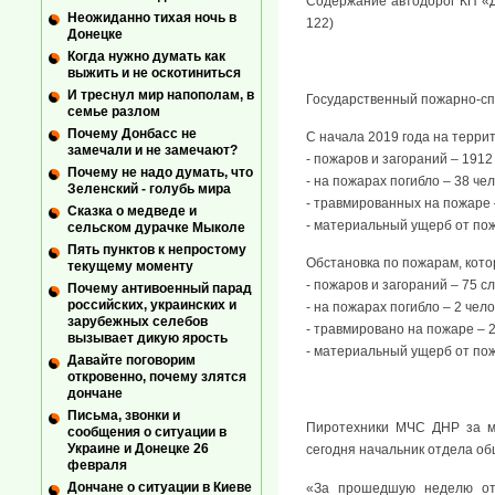
Содержание автодорог КП «ДР
Неожиданно тихая ночь в
122)
Донецке
Когда нужно думать как
выжить и не оскотиниться
И треснул мир напополам, в
Государственный пожарно-сп
семье разлом
Почему Донбасс не
С начала 2019 года на терри
замечали и не замечают?
- пожаров и загораний – 1912
Почему не надо думать, что
- на пожарах погибло – 38 чел
Зеленский - голубь мира
- травмированных на пожаре 
Сказка о медведе и
- материальный ущерб от пож
сельском дурачке Мыколе
Пять пунктов к непростому
Обстановка по пожарам, котор
текущему моменту
- пожаров и загораний – 75 сл
Почему антивоенный парад
российских, украинских и
- на пожарах погибло – 2 чело
зарубежных селебов
- травмировано на пожаре – 2
вызывает дикую ярость
- материальный ущерб от пож
Давайте поговорим
откровенно, почему злятся
дончане
Письма, звонки и
Пиротехники МЧС ДНР за м
сообщения о ситуации в
Украине и Донецке 26
сегодня начальник отдела о
февраля
Дончане о ситуации в Киеве
«За прошедшую неделю отр