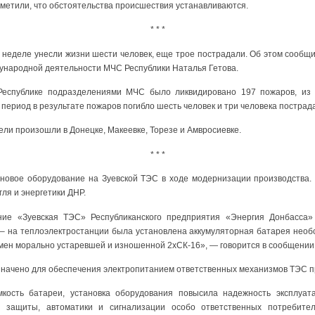
метили, что обстоятельства происшествия устанавливаются.
* * *
 неделе унесли жизни шести человек, еще трое пострадали. Об этом сообщи
ународной деятельности МЧС Республики Наталья Гетова.
еспублике подразделениями МЧС было ликвидировано 197 пожаров, из н
 период в результате пожаров погибло шесть человек и три человека пострад
бели произошли в Донецке, Макеевке, Торезе и Амвросиевке.
* * *
новое оборудование на Зуевской ТЭС в ходе модернизации производства.
ля и энергетики ДНР.
ние «Зуевская ТЭС» Республиканского предприятия «Энергия Донбасса»
– на теплоэлектростанции была установлена аккумуляторная батарея необ
амен морально устаревшей и изношенной 2хСК-16», — говорится в сообщении
начено для обеспечения электропитанием ответственных механизмов ТЭС п
кость батареи, установка оборудования повысила надежность эксплуата
, защиты, автоматики и сигнализации особо ответственных потребите