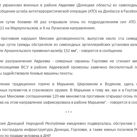
 украинских военных в районе Авдеевки (Донецкая область) из самоходн
сообщении штаба антитеррористической операции (АТО) на Донбассе в Facebo
ие сутки боевики 48 раз открывали огонь по подразделениям сил АТО.
21 на Мариупольском, и 9 на Луганском направлениях.
противник нарушил Минские договоренности, выпустив около ста семи
онце суток трижды обстреляли из самоходных артиллерийских установок кал
е Архангельского применил калибр 152 мм", - говорится в сообщении.
нии разграничения Авдеевка - северные окраины Горловки не стихают м
позициями ВСУ в районе Авдеевской промзоны замечено беспилотный л
ты задействовали боевые машины пехоты.
лении традиционно горячо в Марьинке, Широкином и Водяном, здесь 
ных пулеметов и стрелкового оружия. В Марьинке к тому же, как и в Гнут
ных Минскими соглашениями 120-мм минометов противник открывал огонь п
а на этом направлении зафиксирована в районе Марьинки", - говорится в со
* * *
рия Донецкой Народной Республики ежедневно подвергалась обстрелам с 
а пострадала инфраструктура Донецка, Горловки, а также южных поселков 
о по правам человека в ДНР.