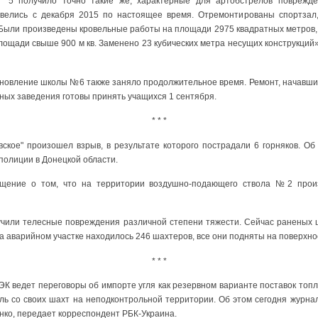
5 получило точно такие же, характерные для артобстрелов поврежде
велись с декабря 2015 по настоящее время. Отремонтированы спортзал
Были произведены кровельные работы на площади 2975 квадратных метров, 
лощади свыше 900 м кв. Заменено 23 кубических метра несущих конструкций
ановление школы №6 также заняло продолжительное время. Ремонт, начавший
бных заведения готовы принять учащихся 1 сентября.
* * *
ское" произошел взрыв, в результате которого пострадали 6 горняков. Об
полиции в Донецкой области.
щение о том, что на территории воздушно-подающего ствола №2 произ
лучили телесные повреждения различной степени тяжести. Сейчас раненых 
 аварийном участке находилось 246 шахтеров, все они подняты на поверхно
* * *
К ведет переговоры об импорте угля как резервном варианте поставок топл
оль со своих шахт на неподконтрольной территории. Об этом сегодня журн
нко, передает корреспондент РБК-Украина.