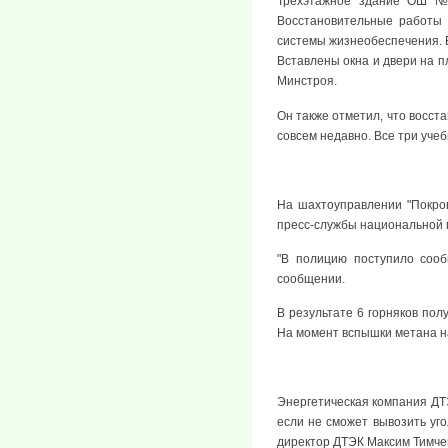
Трехэтажное здание ОШ № 
Восстановительные работы 
системы жизнеобеспечения. 
Вставлены окна и двери на п
Минстроя.
Он также отметил, что восст
совсем недавно. Все три уче
На шахтоуправлении "Покров
пресс-службы национальной 
"В полицию поступило сооб
сообщении.
В результате 6 горняков по
На момент вспышки метана на
Энергетическая компания ДТЭ
если не сможет вывозить уг
директор ДТЭК Максим Тимче