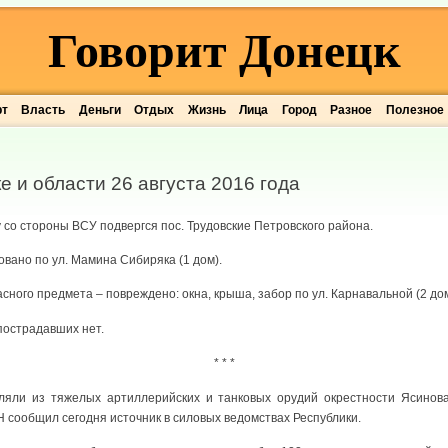
Говорит Донецк
рт
Власть
Деньги
Отдых
Жизнь
Лица
Город
Разное
Полезное
е и области 26 августа 2016 года
у со стороны ВСУ подвергся пос. Трудовские Петровского района.
вано по ул. Мамина Сибиряка (1 дом).
сного предмета – повреждено: окна, крыша, забор по ул. Карнавальной (2 дом
острадавших нет.
* * *
ляли из тяжелых артиллерийских и танковых орудий окрестности Ясинова
 сообщил сегодня источник в силовых ведомствах Республики.