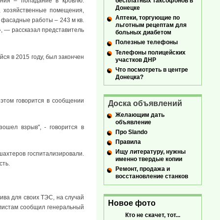
бесплатных таксофонов в
ния – попадание в кровлю.
Донецке
, хозяйственные помещения,
Аптеки, торгующие по
фасадные работы – 243 м кв.
льготным рецептам для
», — рассказал представитель
больных диабетом
Полезные телефоны
Телефоны полицейских
ся в 2015 году, был закончен
участков ДНР
Что посмотреть в центре
Донецка?
 этом говорится в сообщении
Доска объявлений
Желающим дать
объявление
ошел взрыв", - говорится в
Про Slando
Правила
Ищу литературу, нужны
шахтеров госпитализировали.
именно твердые копии
сть.
Ремонт, продажа и
восстановление станков
ива для своих ТЭС, на случай
Новое фото
алистам сообщил генеральный
Кто не скачет, тот...