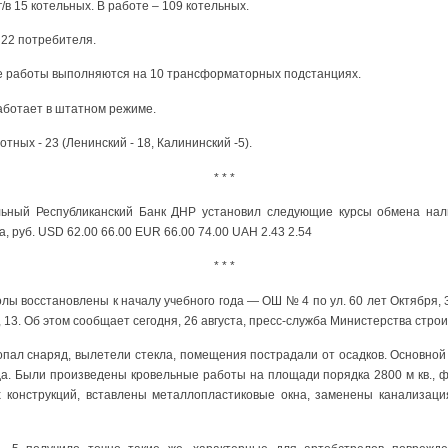
г/в 15 котельных. В работе – 109 котельных.
 22 потребителя.
 работы выполняются на 10 трансформаторных подстанциях.
ботает в штатном режиме.
тных - 23 (Ленинский - 18, Калининский -5).
* * *
альный Республиканский Банк ДНР установил следующие курсы обмена нал
, руб. USD 62.00 66.00 EUR 66.00 74.00 UAH 2.43 2.54
* * *
лы восстановлены к началу учебного года — ОШ № 4 по ул. 60 лет Октября, 
 13. Об этом сообщает сегодня, 26 августа, пресс-служба Министерства стро
пал снаряд, вылетели стекла, помещения пострадали от осадков. Основно
да. Были произведены кровельные работы на площади порядка 2800 м кв., ф
 конструкций, вставлены металлопластиковые окна, заменены канализаци