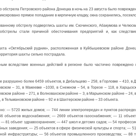
о обстрела Петровского района Донецка в ночь на 23 августа было поврежде
ксировано прямое попадание в кирпичную кладку, окна сохранились, посекл
ованному обстрелу подверглись шахты им. Скочинского, Абакумова и Челюс
 обстрелы стали причиной обесточивания предприятий и, как следстви
ахта «Октябрьский рудник», расположенная в Куйбышевском районе Донецк
Территория шахты сильно пострадала.
ым вследствие военных действий в регионе было частично повреждено
е разрушено более 6459 объектов, в Дебальцево – 258, в Горловке – 410, в Д
овском – 31, в Макеевке –1030, в Снежном – 54, в Торезе – 118, в Харцызск
вском районе – 271, в Волновахском районе – 3, в Марьинском районе – 24, 
 в Тельмановском районе – 92 и в Шахтерском районе – 33 объекта.
но: — 5720 жилых домов; — 744 линии электропередач и пунктов распреде
46 объектов водоснабжения; — 2669 объектов газоснабжения; — 11 объект
 — 81 объект здравоохранения; — 447 школ и детских садов; — 54 професс
ных заведения; — 25 объектов в сфере физической культуры и спорта; — 5
тной инфраструктуры; — 56 объектов промышленного производства; — 88 т