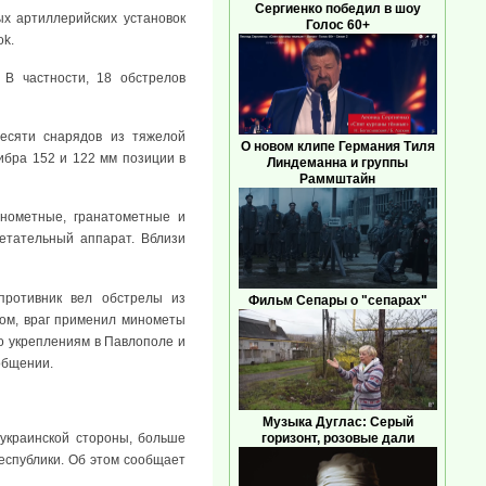
Сергиенко победил в шоу
ых артиллерийских установок
Голос 60+
ok.
 В частности, 18 обстрелов
десяти снарядов из тяжелой
О новом клипе Германия Тиля
ибра 152 и 122 мм позиции в
Линдеманна и группы
Раммштайн
инометные, гранатометные и
етательный аппарат. Вблизи
противник вел обстрелы из
Фильм Сепары о "сепарах"
овом, враг применил минометы
о укреплениям в Павлополе и
общении.
Музыка Дуглас: Серый
горизонт, розовые дали
украинской стороны, больше
Республики. Об этом сообщает