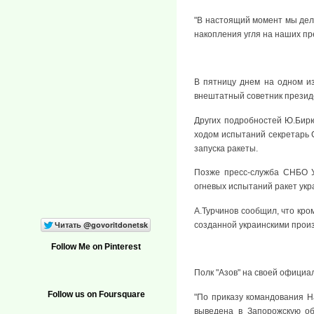
"В настоящий момент мы дела
накопления угля на наших пре
В пятницу днем на одном и
внештатный советник презид
Других подробностей Ю.Бир
ходом испытаний секретарь 
запуска ракеты.
Позже пресс-служба СНБО У
огневых испытаний ракет укр
А.Турчинов сообщил, что кро
созданной украинскими произ
Follow Me on Pinterest
Полк "Азов" на своей официа
Follow us on Foursquare
"По приказу командования Н
выведена в Запорожскую о