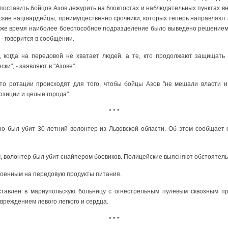
поставить бойцов Азов дежурить на блокпостах и ​​наблюдательных пунктах в
кие нацгвардейцы, преимущественно срочники, которых теперь направляют 
то же время наиболее боеспособное подразделение было выведено решением
- говорится в сообщении.
, когда на передовой не хватает людей, а те, кто продолжают защищать
и", - заявляют в "Азове".
что ротации происходят для того, чтобы бойцы Азов "не мешали власти и
зиции и целые города".
* * *
о был убит 30-летний волонтер из Львовской области. Об этом сообщает
 волонтер был убит снайпером боевиков. Полицейские выясняют обстоятель
военным на передовую продукты питания.
ставлен в мариупольскую больницу с огнестрельным пулевым сквозным 
вреждением левого легкого и сердца.
* * *