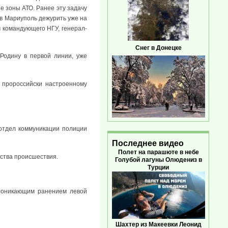
не зоны АТО. Ранее эту задачу
в Мариуполь дежурить уже на
 командующего НГУ, генерал-
Снег в Донецке
 Родину в первой линии, уже
 пророссийски настроенному
 отдел коммуникации полиции
Последнее видео
Полет на парашюте в небе
ства происшествия.
Голубой лагуны Олюдениз в
Турции
проникающим ранением левой
Шахтер из Макеевки Леонид