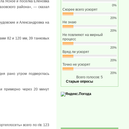
ела Ясное и поселка Еленовка
0%
азовского района», — сказал
Скорее всего ускорят
20%
Не знаю
рудовские и Александровка на
20%
Не повлияют на мирный
ами 82 и 120 мм, 39 танковых
процесс
20%
Вряд ли ускорят
20%
Точно не ускорят
20%
дня рано утром подверглась
Всего голосов: 5
Старые опросы
 и примерно через 20 минут
теплосеть» всего по г/в: 123