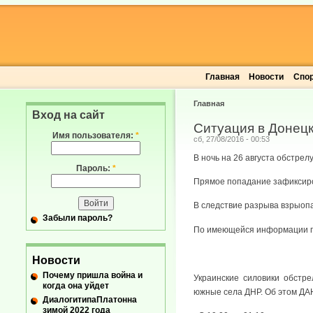
Главная
Новости
Спо
Главная
Вход на сайт
Ситуация в Донецк
Имя пользователя:
*
сб, 27/08/2016 - 00:53
В ночь на 26 августа обстрел
Пароль:
*
Прямое попадание зафиксиро
В следствие разрыва взрыопа
Забыли пароль?
По имеющейся информации п
Новости
Почему пришла война и
Украинские силовики обстре
когда она уйдет
южные села ДНР. Об этом ДАН
ДиалогитипаПлатонна
зимой 2022 года