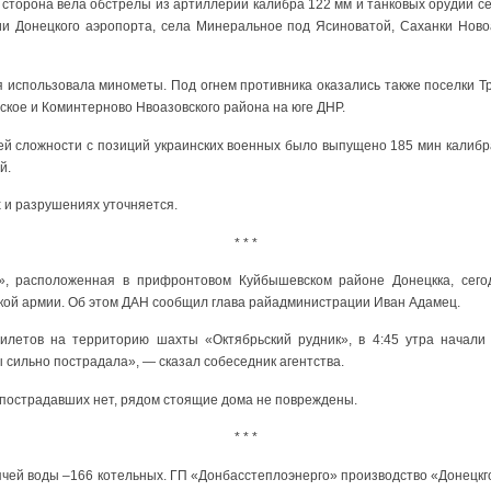
я сторона вела обстрелы из артиллерии калибра 122 мм и танковых орудий с
ии Донецкого аэропорта, села Минеральное под Ясиноватой, Саханки Ново
я использовала минометы. Под огнем противника оказались также поселки Т
ское и Коминтерново Нвоазовского района на юге ДНР.
ей сложности с позиций украинских военных было выпущено 185 мин калибр
й.
и разрушениях уточняется.
* * *
», расположенная в прифронтовом Куйбышевском районе Донецкка, сего
ской армии. Об этом ДАН сообщил глава райадминистрации Иван Адамец.
илетов на территорию шахты «Октябрьский рудник», в 4:45 утра начали
 сильно пострадала», — сказал собеседник агентства.
 пострадавших нет, рядом стоящие дома не повреждены.
* * *
рячей воды –166 котельных. ГП «Донбасстеплоэнерго» производство «Донецкгор