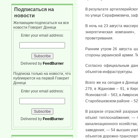
Подписаться на
В результате артиллерийског
новости
по улице Серафимовича, зафи
Желающим подписаться на все
В ночь на 23 августа массир
новости Говорит Донецк
энергетическая компания»,
Enter your email address:
проветривания.
Ранним утром 26 августа ш
стороны украинской армии. 
Delivered by
FeedBurner
Согласно официальным данн
объектов инфраструктуры.
Подписка только на новости, что
публикуются на первой Говорит
Всего же на сегодня в Донецк
Донецк
279, в Ждановке – 91, в Кир
Enter your email address:
Ясиноватой – 563, в Амвросие
Старобешевском районе – 52,
В разрезе отраслей разруше
объект теплоснабжения; — 
Delivered by
FeedBurner
канализационного хозяйства;
заведения; — 54 высших учеб
объектов дорожно-транспор