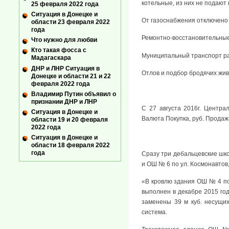
котельные, из них не подают 
25 февраля 2022 года
Ситуация в Донецке и
От газоснабжения отключено
области 23 февраля 2022
года
Ремонтно-восстановительные
Что нужно для любви
Кто такая фосса с
Муниципальный транспорт ра
Мадагаскара
ДНР и ЛНР Ситуация в
Отлов и подбор бродячих живо
Донецке и области 21 и 22
февраля 2022 года
Владимир Путин объявил о
признании ДНР и ЛНР
С 27 августа 2016г. Центр
Ситуация в Донецке и
Валюта Покупка, руб. Продажа
области 19 и 20 февраля
2022 года
Ситуация в Донецке и
области 18 февраля 2022
года
Сразу три дебальцевские шко
и ОШ № 6 по ул. Космонавтов,
«В кровлю здания ОШ № 4 по
выполнен в декабре 2015 го
заменены 39 м куб. несущих
система.