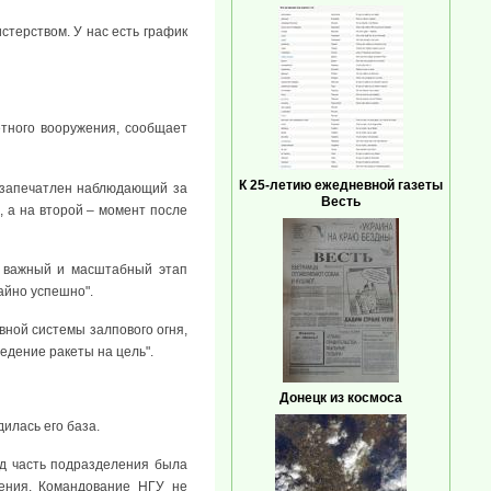
стерством. У нас есть график
тного вооружения, сообщает
К 25-летию ежедневной газеты
 запечатлен наблюдающий за
Весть
 а на второй – момент после
я важный и масштабный этап
айно успешно".
вной системы залпового огня,
едение ракеты на цель".
Донецк из космоса
илась его база.
ад часть подразделения была
ения. Командование НГУ не