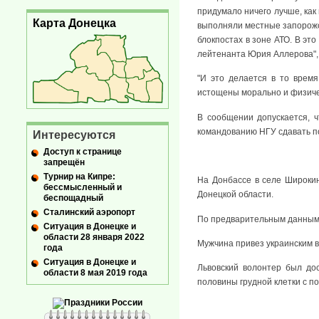
придумало ничего лучше, как 
Карта Донецка
выполняли местные запорожс
блокпостах в зоне АТО. В э
лейтенанта Юрия Аллерова", 
"И это делается в то время
истощены морально и физическ
В сообщении допускается, 
командованию НГУ сдавать по
Интересуются
Доступ к странице
запрещён
Турнир на Кипре:
На Донбассе в селе Широкин
бессмысленный и
Донецкой области.
беспощадный
Сталинский аэропорт
По предварительным данным,
Ситуация в Донецке и
области 28 января 2022
Мужчина привез украинским 
года
Ситуация в Донецке и
Львовский волонтер был до
области 8 мая 2019 года
половины грудной клетки с по