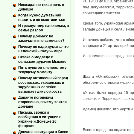
«С 19:00 до 01:10 украинска
Неожиданно тихая ночь в
под Докучаевском, территор
Донецке
собеседник агентства.
Когда нужно думать как
выжить и не оскотиниться
Кроме того, украинская арми
И треснул мир напополам, в
западе Донецка и села Ленин
семье разлом
Почему Донбасс не
Источник добавил, что в общ
замечали и не замечают?
снарядов и 21 артиллерийски
Почему не надо думать, что
Зеленский - голубь мира
Информация о пострадавших 
Сказка о медведе и
сельском дурачке Мыколе
Пять пунктов к непростому
текущему моменту
Шахта «Октябрьский рудник
Почему антивоенный парад
обстрелу со стороны украин
российских, украинских и
зарубежных селебов
вызывает дикую ярость
«У нас было порядка 15 пр
Давайте поговорим
закончили. Территория шахты
откровенно, почему злятся
дончане
Адамец добавил, что жертв и
Письма, звонки и
сообщения о ситуации в
Украине и Донецке 26
февраля
Всего в городе на подаче го
Дончане о ситуации в Киеве