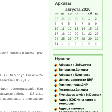
Архивы
августа 2026
пн
вт
ср
чт
пт
сб
вс
27
28
29
30
31
1
2
3
4
5
6
7
8
9
10
11
12
13
14
15
16
17
18
19
20
21
22
23
24
25
26
27
28
29
30
31
1
2
3
4
5
6
ичной валюты в кассах ЦРБ:
Нужное
Афиша к-т Звёздочка
Вечеринки Донецка
Афиша к-т Шевченко
30, ОШ № 5 по ул. Сосюры, 24
Центры занятости ДНР
ительства и ЖКХ ДНР.
Горячие линии ДНР
й фронт ремонтных работ был
Гостиницы Донецка
асадные работы — 118 м кв.,
Five places to visit in Donetsk
я, водопровод, отопительная
Адрес ЖЭК № на карте и
телефоны
Адреса и номера