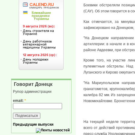
Боевики обстреляли позиции
(САУ). Об этом говорится в 
Как отмечается, за минувш
зафиксировано на Донецком, 
"На Донецком направлении 
артиллерии: в начале и в к
районе Авдеевки, при обстрел
Кроме того, на участке ли
пулеметные обстрелы. Над 
Луганского и Кирово оккупан
"На Мариупольском направ
Говорит Донецк
гранатометов, крупнокалибер
Рупор администрации
калибра 82 мм. Из запрещен
email:
*
Новомихайловке. Бронетехник
На текущей неделе террито
Предыдущие выпуски
всего от действий противник
пресс-служба Уполномоченног