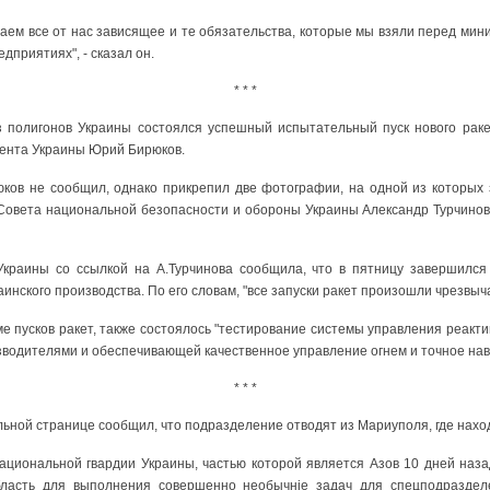
ем все от нас зависящее и те обязательства, которые мы взяли перед мини
дприятиях", - сказал он.
* * *
з полигонов Украины состоялся успешный испытательный пуск нового раке
ента Украины Юрий Бирюков.
юков не сообщил, однако прикрепил две фотографии, на одной из которых
Совета национальной безопасности и обороны Украины Александр Турчинов,
краины со ссылкой на А.Турчинова сообщила, что в пятницу завершилс
аинского производства. По его словам, "все запуски ракет произошли чрезвыч
ме пусков ракет, также состоялось "тестирование системы управления реакти
водителями и обеспечивающей качественное управление огнем и точное нав
* * *
льной странице сообщил, что подразделение отводят из Мариуполя, где наход
ациональной гвардии Украины, частью которой является Азов 10 дней наз
бласть для выполнения совершенно необычніе задач для спецподраздел