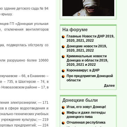
но здание детского сада № 94
о крышу.
кинцев ГП «Донецкая угольная
На форуме
е, отключения вентиляторов
Главные Новости ДНР 2019,
2020, 2021, 2022
а, подверглась обстрелу со
Донецкие новости 2019,
2020, 2021, 2022
Криминальные новости
Донецка и области 2019,
 или разрушено более 10660
2020, 2021 и 2022
Коронавирус в ДНР
окучаевске – 66, в Енакиево –
Про предприятия Донецкой
области
е – 735, в Шахтерске – 74, в
Далее
в Новоазовском районе – 17, в
Донецкие были
ления электроэнергии; — 171
Итак, его зовут Донецк!
ов в сфере водоотведения и
Мифы и даже легенды
ионально-технических учебных
донецкого пива
1 учреждение культуры; — 219
Отчаянная республика
орговых предприятий; — 224