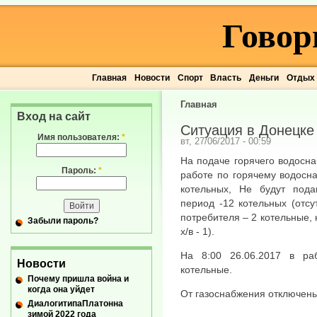
Говор
Главная
Новости
Спорт
Власть
Деньги
Отдых
Главная
Вход на сайт
Ситуация в Донецке 
Имя пользователя:
*
вт, 27/06/2017 - 00:59
На подаче горячего водосна
Пароль:
*
работе по горячему водосн
котельных, Не будут пода
период -12 котельных (отсу
потребителя – 2 котельные, 
Забыли пароль?
х/в - 1).
На 8:00 26.06.2017 в ра
Новости
котельные.
Почему пришла война и
когда она уйдет
От газоснабжения отключены
ДиалогитипаПлатонна
зимой 2022 года