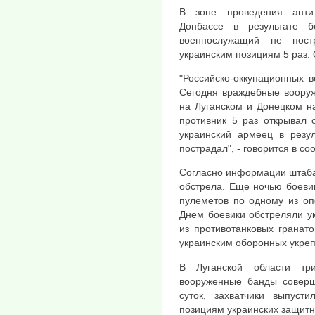
В зоне проведения анти
Донбассе в результате 
военнослужащий не пост
украинским позициям 5 раз.
"Российско-оккупационных 
Сегодня враждебные воору
на Луганском и Донецком н
противник 5 раз открывал 
украинский армеец в резул
пострадал", - говорится в с
Согласно информации штаба
обстрела. Еще ночью боеви
пулеметов по одному из оп
Днем ​​боевики обстреляли у
из противотанковых гранат
украинским оборонных укреп
В Луганской области тр
вооруженные банды соверш
суток, захватчики выпус
позициям украинских защитн