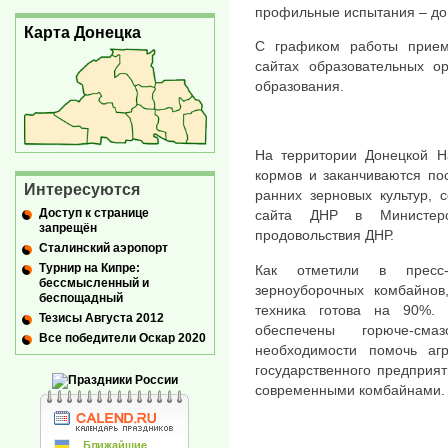
профильные испытания – до 
Карта Донецка
С графиком работы прием
сайтах образовательных о
образования.
На территории Донецкой На
кормов и заканчиваются по
Интересуются
ранних зерновых культур, 
Доступ к странице
сайта ДНР в Министерс
запрещён
продовольствия ДНР.
Сталинский аэропорт
Турнир на Кипре:
Как отметили в пресс-
бессмысленный и
зерноуборочных комбайнов
беспощадный
техника готова на 90%. 
Тезисы Августа 2012
обеспечены горюче-см
Все победители Оскар 2020
необходимости помочь а
государственного предприят
современными комбайнами.