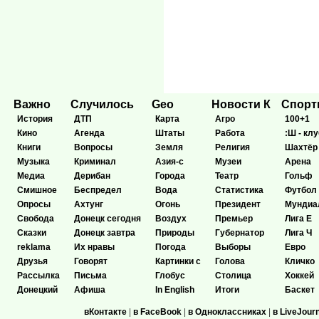
Важно
Случилось
Geo
Новости К
Спор
История
ДТП
Карта
Агро
100+1
Кино
Агенда
Штаты
Работа
:Ш - клу
Книги
Вопросы
Земля
Религия
Шахтёр
Музыка
Криминал
Азия-с
Музеи
Арена
Медиа
Дерибан
Города
Театр
Гольф
Смишное
Беспредел
Вода
Статистика
Футбол
Опросы
Ахтунг
Огонь
Президент
Мундиа
Свобода
Донецк сегодня
Воздух
Премьер
Лига Е
Сказки
Донецк завтра
Природы
Губернатор
Лига Ч
reklama
Их нравы
Погода
Выборы
Евро
Друзья
Говорят
Картинки с
Голова
Кличко
Рассылка
Письма
Глобус
Столица
Хоккей
Донецкий
Афиша
In English
Итоги
Баскет
вКонтакте
|
в FaceBook
|
в Одноклассниках
|
в LiveJour