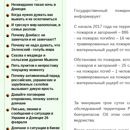
Неожиданно тихая ночь в
Донецке
Государственный пожар
Когда нужно думать как
информирует:
выжить и не оскотиниться
И треснул мир напополам, в
С начала 2017 года на терри
семье разлом
- пожаров и загораний – 886 
Почему Донбасс не
- на пожарах погибло – 16 че
замечали и не замечают?
- травмированных на пожаре 
Почему не надо думать, что
- материальный ущерб от пож
Зеленский - голубь мира
Сказка о медведе и
Обстановка по пожарам, кото
сельском дурачке Мыколе
- пожаров и загораний – 25 с
Пять пунктов к непростому
текущему моменту
- на пожарах погиб – 1 челов
Почему антивоенный парад
- травмированных на пожаре 
российских, украинских и
- материальный ущерб от пож
зарубежных селебов
вызывает дикую ярость
Давайте поговорим
откровенно, почему злятся
За минувшие трое суток 
дончане
обследований территории Р
Письма, звонки и
сообщения о ситуации в
боеприпасов. Об этом соо
Украине и Донецке 26
ведомства.
февраля
Дончане о ситуации в Киеве