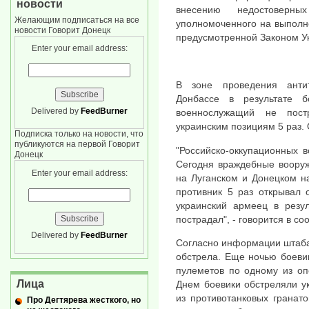
новости
внесению недостоверн
Желающим подписаться на все
уполномоченного на выполн
новости Говорит Донецк
предусмотренной Законом У
Enter your email address:
В зоне проведения анти
Донбассе в результате 
Delivered by
FeedBurner
военнослужащий не пост
украинским позициям 5 раз.
Подписка только на новости, что
публикуются на первой Говорит
"Российско-оккупационных 
Донецк
Сегодня враждебные воору
Enter your email address:
на Луганском и Донецком н
противник 5 раз открывал 
украинский армеец в резул
пострадал", - говорится в с
Delivered by
FeedBurner
Согласно информации штаба
обстрела. Еще ночью боеви
пулеметов по одному из оп
Лица
Днем ​​боевики обстреляли у
из противотанковых гранат
Про Дегтярева жесткого, но