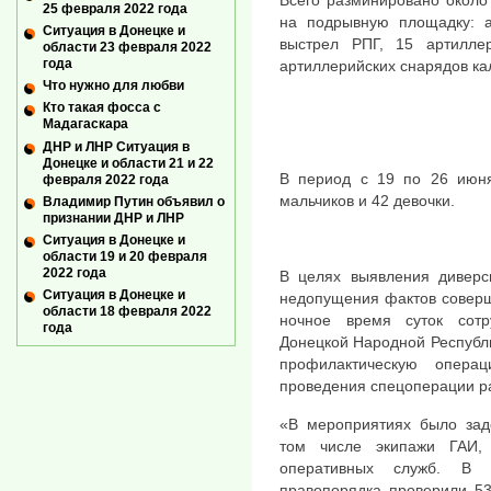
Всего разминировано около 
25 февраля 2022 года
на подрывную площадку: а
Ситуация в Донецке и
выстрел РПГ, 15 артилле
области 23 февраля 2022
года
артиллерийских снарядов ка
Что нужно для любви
Кто такая фосса с
Мадагаскара
ДНР и ЛНР Ситуация в
Донецке и области 21 и 22
В период с 19 по 26 июн
февраля 2022 года
мальчиков и 42 девочки.
Владимир Путин объявил о
признании ДНР и ЛНР
Ситуация в Донецке и
области 19 и 20 февраля
2022 года
В целях выявления диверси
Ситуация в Донецке и
недопущения фактов соверш
области 18 февраля 2022
ночное время суток сотр
года
Донецкой Народной Республи
профилактическую опера
проведения спецоперации ра
«В мероприятиях было заде
том числе экипажи ГАИ,
оперативных служб. В 
правопорядка проверили 53