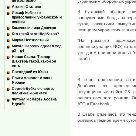
не жестокого
украинским оборонных укреп
Агония Сталино
В Луганской области тр
Иосиф Кобзон о
православии, украинском и
вооруженные банды соверш
пенсии
суток, захватчики выпус
Каменные лица Донецка
позициям украинских защитн
Кто такой этот Щербаков?
"На рассвете вражеск
Мирча Неизвестный
военнослужащих ВСУ, котор
Михал Сергеич сделал ход
g2 – g4
уже днем ​​они вели огонь в
Невио Скала: Тренер
штабе.
Шахтёра такой, какой он
есть
Последний из Юзов
Почти монолог Алины
В зоне проведения анти
Яровой
Донбассе за прошедшие
Сергей Бубка о спорте,
оккупационных войск 23 р
политике и бизнесе
одного военного ранили. О
Футбол и смерть Ассана
АТО в Facebook.
Ндиайе
В штабе отмечают, что тен
боевиков темное время суто