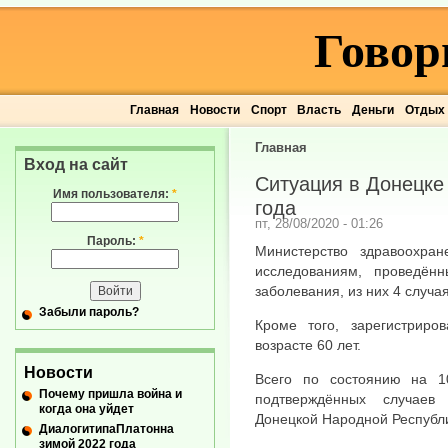
Говор
Главная
Новости
Спорт
Власть
Деньги
Отдых
Главная
Вход на сайт
Ситуация в Донецке 
Имя пользователя:
*
года
пт, 28/08/2020 - 01:26
Пароль:
*
Министерство здравоохра
исследованиям, проведён
заболевания, из них 4 случ
Забыли пароль?
Кроме того, зарегистрир
возрасте 60 лет.
Новости
Всего по состоянию на 10
Почему пришла война и
подтверждённых случаев
когда она уйдет
Донецкой Народной Республ
ДиалогитипаПлатонна
зимой 2022 года