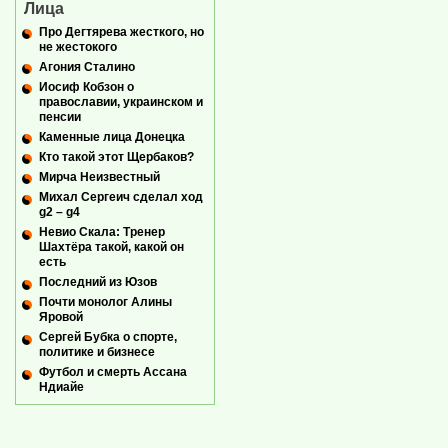
Лица
Про Дегтярева жесткого, но
не жестокого
Агония Сталино
Иосиф Кобзон о
православии, украинском и
пенсии
Каменные лица Донецка
Кто такой этот Щербаков?
Мирча Неизвестный
Михал Сергеич сделал ход
g2 – g4
Невио Скала: Тренер
Шахтёра такой, какой он
есть
Последний из Юзов
Почти монолог Алины
Яровой
Сергей Бубка о спорте,
политике и бизнесе
Футбол и смерть Ассана
Ндиайе