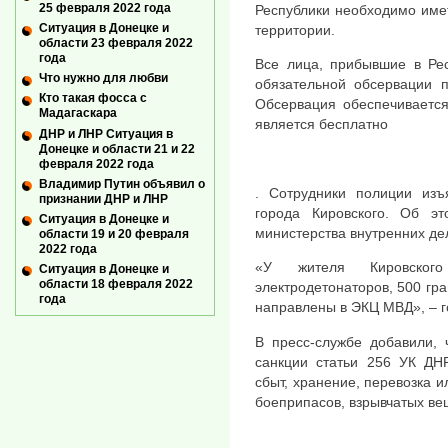
25 февраля 2022 года
Республики необходимо име
Ситуация в Донецке и
территории.
области 23 февраля 2022
года
Все лица, прибывшие в Рес
Что нужно для любви
обязательной обсервации 
Кто такая фосса с
Обсервация обеспечиваетс
Мадагаскара
является бесплатно
ДНР и ЛНР Ситуация в
Донецке и области 21 и 22
февраля 2022 года
Владимир Путин объявил о
. Сотрудники полиции изъ
признании ДНР и ЛНР
города Кировского. Об э
Ситуация в Донецке и
министерства внутренних де
области 19 и 20 февраля
2022 года
«У жителя Кировског
Ситуация в Донецке и
области 18 февраля 2022
электродетонаторов, 500 гр
года
направлены в ЭКЦ МВД», – г
В пресс-службе добавили, 
санкции статьи 256 УК ДНР
сбыт, хранение, перевозка и
боеприпасов, взрывчатых вещ