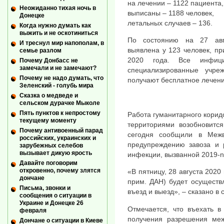
на лечении – 1122 пациента,
Неожиданно тихая ночь в
выписаны – 1188 человек,
Донецке
летальных случаев – 136.
Когда нужно думать как
выжить и не оскотиниться
По состоянию на 27 авг
И треснул мир напополам, в
выявлена у 123 человек, п
семье разлом
2020 года. Все инфиц
Почему Донбасс не
замечали и не замечают?
специализированные учре
Почему не надо думать, что
получают бесплатное лечени
Зеленский - голубь мира
Сказка о медведе и
сельском дурачке Мыколе
Пять пунктов к непростому
Работа гуманитарного кори
текущему моменту
территориями возобновится
Почему антивоенный парад
сегодня сообщили в Меж
российских, украинских и
предупреждению завоза и 
зарубежных селебов
вызывает дикую ярость
инфекции, вызванной 2019-
Давайте поговорим
откровенно, почему злятся
«В пятницу, 28 августа 202
дончане
прим. ДАН) будет осуществл
Письма, звонки и
въезд и выезд», – сказано в
сообщения о ситуации в
Украине и Донецке 26
Отмечается, что въехать в
февраля
получения разрешения меж
Дончане о ситуации в Киеве