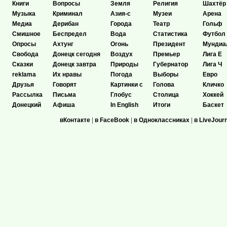
Книги
Вопросы
Земля
Религия
Шахтёр
Музыка
Криминал
Азия-с
Музеи
Арена
Медиа
Дерибан
Города
Театр
Гольф
Смишное
Беспредел
Вода
Статистика
Футбол
Опросы
Ахтунг
Огонь
Президент
Мундиа
Свобода
Донецк сегодня
Воздух
Премьер
Лига Е
Сказки
Донецк завтра
Природы
Губернатор
Лига Ч
reklama
Их нравы
Погода
Выборы
Евро
Друзья
Говорят
Картинки с
Голова
Кличко
Рассылка
Письма
Глобус
Столица
Хоккей
Донецкий
Афиша
In English
Итоги
Баскет
вКонтакте
|
в FaceBook
|
в Одноклассниках
|
в LiveJour