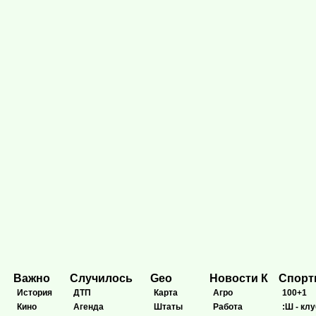
Важно
Случилось
Geo
Новости К
Спор
История
ДТП
Карта
Агро
100+1
Кино
Агенда
Штаты
Работа
:Ш - клу