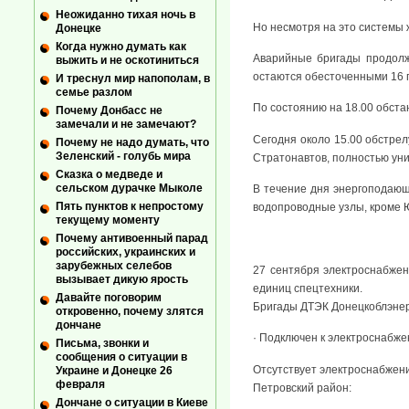
Неожиданно тихая ночь в
Но несмотря на это системы
Донецке
Когда нужно думать как
Аварийные бригады продолж
выжить и не оскотиниться
остаются обесточенными 16 п
И треснул мир напополам, в
семье разлом
По состоянию на 18.00 обста
Почему Донбасс не
замечали и не замечают?
Сегодня около 15.00 обстре
Почему не надо думать, что
Зеленский - голубь мира
Стратонавтов, полностью уни
Сказка о медведе и
сельском дурачке Мыколе
В течение дня энергоподаю
Пять пунктов к непростому
водопроводные узлы, кроме Ю
текущему моменту
Почему антивоенный парад
российских, украинских и
зарубежных селебов
27 сентября электроснабжен
вызывает дикую ярость
единиц спецтехники.
Давайте поговорим
Бригады ДТЭК Донецкоблэнерг
откровенно, почему злятся
дончане
· Подключен к электроснабже
Письма, звонки и
сообщения о ситуации в
Отсутствует электроснабжени
Украине и Донецке 26
февраля
Петровский район:
Дончане о ситуации в Киеве