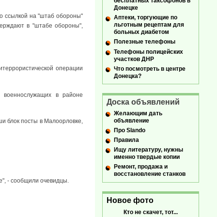
бесплатных таксофонов в
Донецке
со ссылкой на "штаб обороны"
Аптеки, торгующие по
льготным рецептам для
верждают в "штабе обороны",
больных диабетом
Полезные телефоны
Телефоны полицейских
участков ДНР
итеррористической операции
Что посмотреть в центре
Донецка?
х военнослужащих в районе
Доска объявлений
Желающим дать
объявление
и блок посты в Малоорловке,
Про Slando
Правила
Ищу литературу, нужны
именно твердые копии
Ремонт, продажа и
восстановление станков
", - сообщили очевидцы.
Новое фото
Кто не скачет, тот...