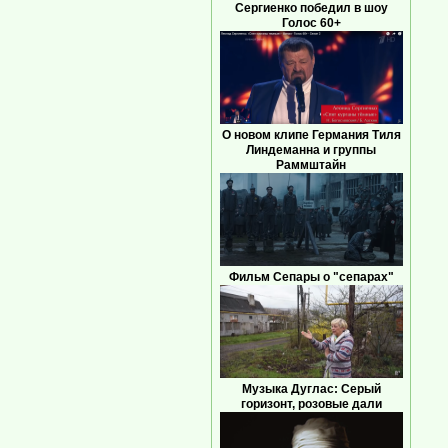
Сергиенко победил в шоу
Голос 60+
О новом клипе Германия Тиля
Линдеманна и группы
Раммштайн
Фильм Сепары о "сепарах"
Музыка Дуглас: Серый
горизонт, розовые дали