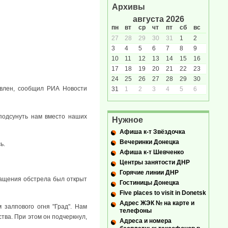
Архивы
августа 2026
пн
вт
ср
чт
пт
сб
вс
27
28
29
30
31
1
2
3
4
5
6
7
8
9
10
11
12
13
14
15
16
17
18
19
20
21
22
23
24
25
26
27
28
29
30
овлен, сообщил РИА Новости
31
1
2
3
4
5
6
 подсунуть нам вместо наших
Нужное
Афиша к-т Звёздочка
Вечеринки Донецка
ь.
Афиша к-т Шевченко
Центры занятости ДНР
Горячие линии ДНР
ращения обстрела был открыт
Гостиницы Донецка
Five places to visit in Donetsk
Адрес ЖЭК № на карте и
залпового огня "Град". Нам
телефоны
тва. При этом он подчеркнул,
Адреса и номера