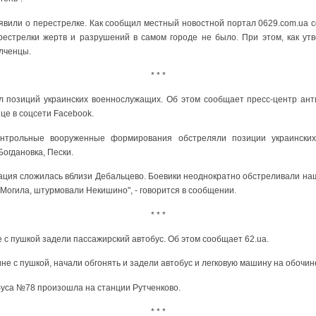
явили о перестрелке. Как сообщил местный новостной портал 0629.com.ua 
рестрелки жертв и разрушений в самом городе не было. При этом, как ут
лченцы.
* * *
л позиций украинских военнослужащих. Об этом сообщает пресс-центр ант
це в соцсети Facebook.
онтрольные вооруженные формирования обстреляли позиции украински
Богдановка, Пески.
ция сложилась вблизи Дебальцево. Боевики неоднократно обстреливали наш
 Могила, штурмовали Некишино", - говорится в сообщении.
* * *
 с пушкой задели пассажирский автобус. Об этом сообщает 62.ua.
е с пушкой, начали обгонять и задели автобус и легковую машину на обочине
буса №78 произошла на станции Рутченково.
* * *