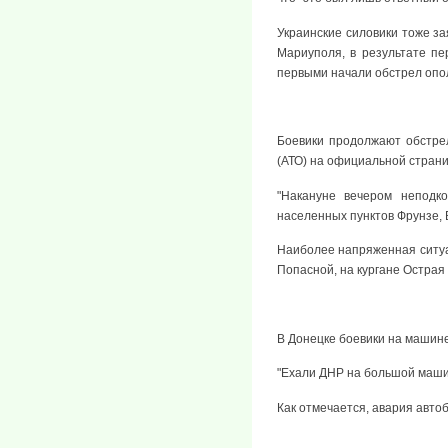
Украинские силовики тоже за
Мариуполя, в результате пе
первыми начали обстрел опо
Боевики продолжают обстре
(АТО) на официальной страни
"Накануне вечером неподк
населенных пунктов Фрунзе, 
Наиболее напряженная ситуа
Попасной, на кургане Острая
В Донецке боевики на машине
"Ехали ДНР на большой машин
Как отмечается, авария авто