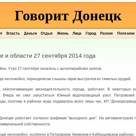
Говорит Донецк
рт
Власть
Деньги
Отдых
Жизнь
Лица
Город
Разное
Полезное
е и области 27 сентября 2014 года
йно. Утро 27 сентября началось с артиллерийских залпов.
оде неспокойно, периодически слышны звуки выстрелов из тяжелых орудий.
, обеспечивающие жизнедеятельность города, работают. В некоторых р
. Вчера не смог запуститься Южный водопроводный узел. Петровский
оды, поэтому в районах вода подавалась всего лишь час. КП "Донецкгорво
онецке работает согласно графикам "выходного дня". На автомагистрали 
коммунальной собственности.
ецке неспокойно, особенно в Петровском, Киевском и Куйбышевском районах.