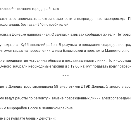
 жизнеобеспечения города работают.
ают восстановливать электрические сети и поврежденные газопроводы. П
одстанций, без газа - 940 потребителей.
новка в Донецке напряженная. О залпах и взрывах сообщают жители Петровск
лу подвергся Куйбышевский район. В результате попадания снарядов постр
чтожен гараж на пересечении улицы Башкирской и проспекта Манежного, по
щие предприятия устраняли обрывы и восстанавливали линии. По информац
жного, набрали необходимые уровни и с 19.00 начнут подавать воду потреб
* * *
ие в Донецке восстанавливали 58 энергетиков ДТЭК Донецкоблэнерго в сост
о ведут работы по ремонту и замене поврежденных линий электропередачи 
нию микрорайон Боссе в Ленинском районе.
е в результате боевых действий: