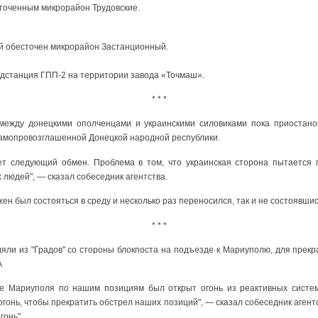
точенным микрорайон Трудовские.
ий обесточен микрорайон Застанционный.
дстанция ГПП-2 на территории завода «Точмаш».
* * *
ежду донецкими ополченцами и украинскими силовиками пока приостан
самопровозглашенной Донецкой народной республики.
дет следующий обмен. Проблема в том, что украинская сторона пытается
 людей", — сказал собеседник агентства.
ен был состояться в среду и несколько раз переносился, так и не состоявшис
* * *
яли из "Градов" со стороны блокпоста на подъезде к Мариуполю, для прек
А
ле Мариуполя по нашим позициям был открыт огонь из реактивных систем 
гонь, чтобы прекратить обстрел наших позиций", — сказал собеседник агентс
гонь".