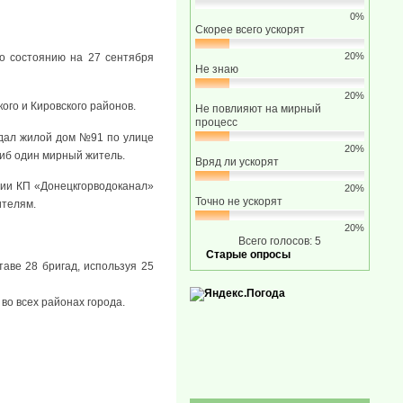
0%
Скорее всего ускорят
20%
о состоянию на 27 сентября
Не знаю
20%
ого и Кировского районов.
Не повлияют на мирный
процесс
адал жилой дом №91 по улице
20%
гиб один мирный житель.
Вряд ли ускорят
ии КП «Донецкгорводоканал»
20%
Точно не ускорят
ителям.
20%
Всего голосов: 5
Старые опросы
аве 28 бригад, используя 25
во всех районах города.