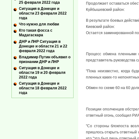
25 февраля 2022 года
Продолжает оставаться обес
Ситуация в Донецке и
Куйбышевский район:
области 23 февраля 2022
года
В результате боевых действ
Что нужно для любви
Киевский район:
Кто такая фосса с
Остается заминированной по
Мадагаскара
ДНР и ЛНР Ситуация в
Донецке и области 21 и 22
февраля 2022 года
Процесс обмена пленными м
Владимир Путин объявил о
представитель руководства 
признании ДНР и ЛНР
Ситуация в Донецке и
"Пока неизвестно, когда бу
области 19 и 20 февраля
2022 года
пленных каких-то непонятных
Ситуация в Донецке и
Обмен по схеме 60 на 60 долж
области 18 февраля 2022
года
Позиции ополченцев обстрел
ответный огонь, сообщил РИ
"Со стороны блокпоста воз
пришлось открыть ответный о
что "это был лишь ответный о