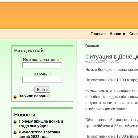
Главная
Новости
Спо
Главная
Вход на сайт
Ситуация в Донецк
Имя пользователя:
*
вс, 28/09/2014 - 00:01
Ночь в Донецке прошла споко
Пароль:
*
По состоянию на 10.00 в гор
Коммунальные предприятия
Забыли пароль?
перебои с водоснабжением
недостаточное количество в
стабилизации ситуации.
Новости
Общественный транспорт в Д
Почему пришла война и
когда она уйдет
троллейбусов и 22 автобуса 
ДиалогитипаПлатонна
По состоянию на 13.00 в Дон
зимой 2022 года