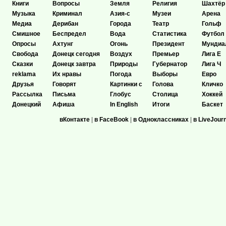
Книги
Вопросы
Земля
Религия
Шахтёр
Музыка
Криминал
Азия-с
Музеи
Арена
Медиа
Дерибан
Города
Театр
Гольф
Смишное
Беспредел
Вода
Статистика
Футбол
Опросы
Ахтунг
Огонь
Президент
Мундиа
Свобода
Донецк сегодня
Воздух
Премьер
Лига Е
Сказки
Донецк завтра
Природы
Губернатор
Лига Ч
reklama
Их нравы
Погода
Выборы
Евро
Друзья
Говорят
Картинки с
Голова
Кличко
Рассылка
Письма
Глобус
Столица
Хоккей
Донецкий
Афиша
In English
Итоги
Баскет
вКонтакте
|
в FaceBook
|
в Одноклассниках
|
в LiveJour