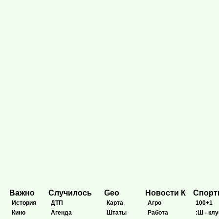
Важно
Случилось
Geo
Новости К
Спор
История
ДТП
Карта
Агро
100+1
Кино
Агенда
Штаты
Работа
:Ш - клу