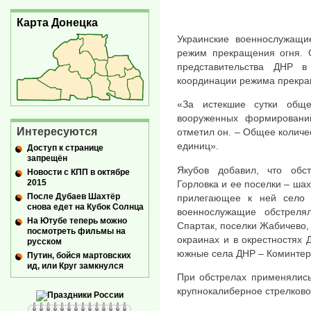
Карта Донецка
Украинские военнослужащи
режим прекращения огня. 
представительства ДНР 
координации режима прекра
«За истекшие сутки общ
вооруженных формировани
Интересуются
отметил он. – Общее колич
единиц».
Доступ к странице
запрещён
Якубов добавил, что обс
Новости с КПП в октябре
2015
Горловка и ее поселки – шах
После Дубаев Шахтёр
прилегающее к ней село К
снова едет на Кубок Солнца
военнослужащие обстреля
На Ютубе теперь можно
Спартак, поселки Жабичево,
посмотреть фильмы на
окраинах и в окрестностях 
русском
южные села ДНР – Коминтерн
Путин, бойся мартовских
ид, или Круг замкнулся
При обстрелах применялись
крупнокалиберное стрелково