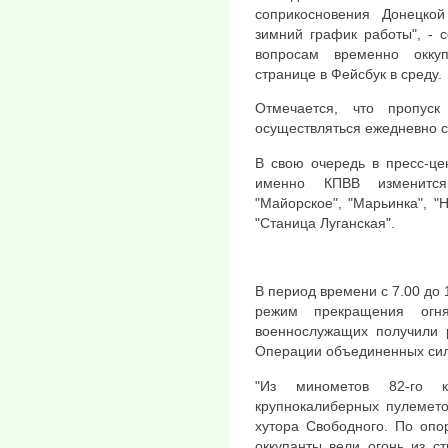
соприкосновения Донецко
зимний график работы", - 
вопросам временно окку
странице в Фейсбук в среду.
Отмечается, что пропус
осуществляться ежедневно с 
В свою очередь в пресс-це
именно КПВВ изменится
"Майорское", "Марьинка", "Н
"Станица Луганская".
В период времени с 7.00 до 
режим прекращения огня
военнослужащих получили 
Операции объединенных сил
"Из минометов 82-го к
крупнокалиберных пулемето
хутора Свободного. По опо
оккупанты вели огонь из ст