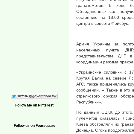
гранатометов. В ходе б
Объединенных сил получил
состоянию на 18.00 среды
центра в соцсети Фейсбук.
Армия Украины за полто
населенных пункта ДН
представительстве ДНР 
координации режима прекра
«Украинские силовики с 17
Крутая Балка на севере Яс
АГС, также применялись кр
сообщении. – Также в это 
стрелкового оружия обстр
Республики».
Follow Me on Pinterest
По данным СЦКК, до этого,
пулеметов оказалась Ясин
Киева обстреляли из грана
Follow us on Foursquare
Донецка. Огонь продолжался