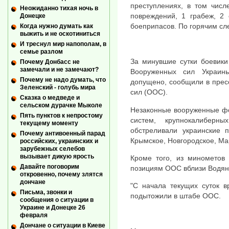
преступлениях, в том числ
Неожиданно тихая ночь в
повреждений, 1 грабеж, 2 
Донецке
боеприпасов. По горячим сл
Когда нужно думать как
выжить и не оскотиниться
И треснул мир напополам, в
семье разлом
За минувшие сутки боевики
Почему Донбасс не
замечали и не замечают?
Вооруженных сил Украин
Почему не надо думать, что
допущено, сообщили в прес
Зеленский - голубь мира
сил (ООС).
Сказка о медведе и
сельском дурачке Мыколе
Незаконные вооруженные фо
Пять пунктов к непростому
систем, крупнокалиберн
текущему моменту
обстреливали украинские 
Почему антивоенный парад
Крымское, Новгородское, Ма
российских, украинских и
зарубежных селебов
вызывает дикую ярость
Кроме того, из минометов 
Давайте поговорим
позициям ООС вблизи Водян
откровенно, почему злятся
дончане
"С начала текущих суток в
Письма, звонки и
подытожили в штабе ООС.
сообщения о ситуации в
Украине и Донецке 26
февраля
Дончане о ситуации в Киеве