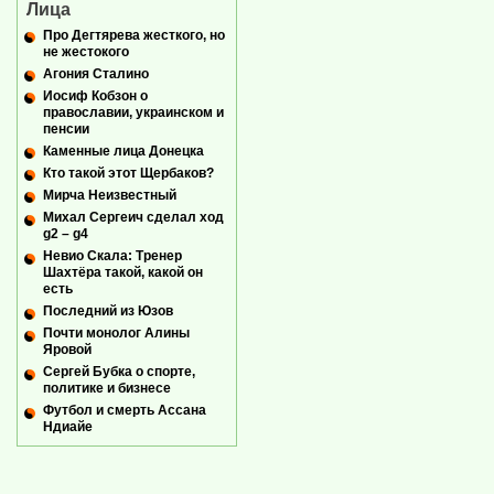
Лица
Про Дегтярева жесткого, но
не жестокого
Агония Сталино
Иосиф Кобзон о
православии, украинском и
пенсии
Каменные лица Донецка
Кто такой этот Щербаков?
Мирча Неизвестный
Михал Сергеич сделал ход
g2 – g4
Невио Скала: Тренер
Шахтёра такой, какой он
есть
Последний из Юзов
Почти монолог Алины
Яровой
Сергей Бубка о спорте,
политике и бизнесе
Футбол и смерть Ассана
Ндиайе