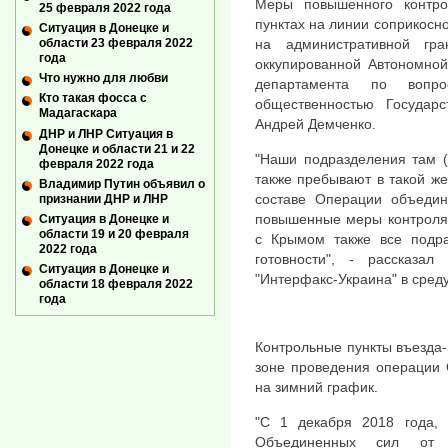
Меры повышенного контро
25 февраля 2022 года
пунктах на линии соприкосно
Ситуация в Донецке и
на административной гр
области 23 февраля 2022
года
оккупированной Автономной
Что нужно для любви
департамента по вопр
Кто такая фосса с
общественностью Государ
Мадагаскара
Андрей Демченко.
ДНР и ЛНР Ситуация в
Донецке и области 21 и 22
"Наши подразделения там (
февраля 2022 года
также пребывают в такой же
Владимир Путин объявил о
составе Операции объедин
признании ДНР и ЛНР
повышенные меры контроля.
Ситуация в Донецке и
области 19 и 20 февраля
с Крымом также все подр
2022 года
готовности", - рассказал
Ситуация в Донецке и
"Интерфакс-Украина" в среду
области 18 февраля 2022
года
Контрольные пункты въезда-
зоне проведения операции 
на зимний график.
"С 1 декабря 2018 года,
Объединенных сил от 