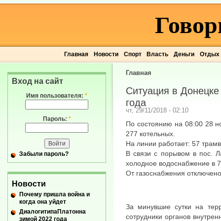
Говор
Главная
Новости
Спорт
Власть
Деньги
Отдых
Главная
Вход на сайт
Ситуация в Донецке 
Имя пользователя:
*
года
чт, 29/11/2018 - 02:10
Пароль:
*
По состоянию на 08:00 28 н
277 котельных.
На линии работает: 57 трамв
В связи с порывом в пос. Л
Забыли пароль?
холодное водоснабжение в 7
От газоснабжения отключено
Новости
Почему пришла война и
когда она уйдет
За минувшие сутки на тер
ДиалогитипаПлатонна
сотрудники органов внутрен
зимой 2022 года